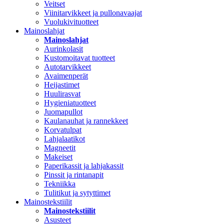
Veitset
Viinitarvikkeet ja pullonavaajat
Vuolukivituotteet
Mainoslahjat
Mainoslahjat
Aurinkolasit
Kustomoitavat tuotteet
Autotarvikkeet
Avaimenperät
Heijastimet
Huulirasvat
Hygieniatuotteet
Juomapullot
Kaulanauhat ja rannekkeet
Korvatulpat
Lahjalaatikot
Magneetit
Makeiset
Paperikassit ja lahjakassit
Pinssit ja rintanapit
Tekniikka
Tulitikut ja sytyttimet
Mainostekstiilit
Mainostekstiilit
Asusteet