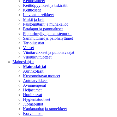
Keittiölaitteet
Keittiöpyyhkeet ja tiskirätit
Keittiösetit
Leivontatarvikkeet
Mukit ja lasit
Paistomittarit ja munakellot
Patalaput ja pannualuset
Pippurimyllyt ja maustepurkit
Sammuttimet ja palohälyttimet
Tarjoiluastiat
Veitset
Viinitarvikkeet ja pullonavaajat
Vuolukivituotteet
Mainoslahjat
Mainoslahjat
Aurinkolasit
Kustomoitavat tuotteet
Autotarvikkeet
Avaimenperät
Heijastimet
Huulirasvat
Hygieniatuotteet
Juomapullot
Kaulanauhat ja rannekkeet
Korvatulpat