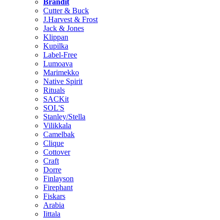
Brändit
Cutter & Buck
J.Harvest & Frost
Jack & Jones
Klippan
Kupilka
Label-Free
Lumoava
Marimekko
Native Spirit
Rituals
SACKit
SOL'S
Stanley/Stella
Vilikkala
Camelbak
Clique
Cottover
Craft
Dorre
Finlayson
Firephant
Fiskars
Arabia
Iittala