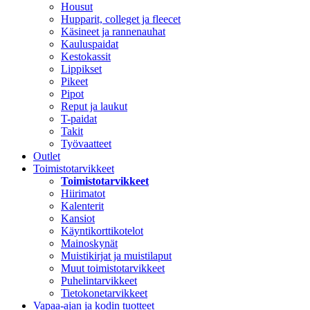
Housut
Hupparit, colleget ja fleecet
Käsineet ja rannenauhat
Kauluspaidat
Kestokassit
Lippikset
Pikeet
Pipot
Reput ja laukut
T-paidat
Takit
Työvaatteet
Outlet
Toimistotarvikkeet
Toimistotarvikkeet
Hiirimatot
Kalenterit
Kansiot
Käyntikorttikotelot
Mainoskynät
Muistikirjat ja muistilaput
Muut toimistotarvikkeet
Puhelintarvikkeet
Tietokonetarvikkeet
Vapaa-ajan ja kodin tuotteet