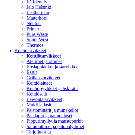
ID Identity
Jalo Helsinki
Leatherman
Matterhorn
Neutral
Printer
Pure Waste
South West
Thermos
Keittiötarvikkeet
Keittiötarvikkeet
Aterimet ja ottimet
Ensiapulaukut ja -tarvikkeet
Essut
Grillaustarvikkeet
Keittiölaitteet
Keittiöpyyhkeet ja tiskirätit
Keittiösetit
Leivontatarvikkeet
Mukit ja lasit
Paistomittarit ja munakellot
Patalaput ja pannualuset
Pippurimyllyt ja maustepurkit
Sammuttimet ja palohälyttimet
Tarjoiluastiat