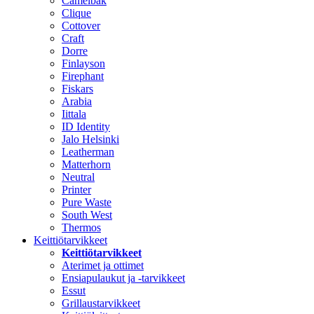
Camelbak
Clique
Cottover
Craft
Dorre
Finlayson
Firephant
Fiskars
Arabia
Iittala
ID Identity
Jalo Helsinki
Leatherman
Matterhorn
Neutral
Printer
Pure Waste
South West
Thermos
Keittiötarvikkeet
Keittiötarvikkeet
Aterimet ja ottimet
Ensiapulaukut ja -tarvikkeet
Essut
Grillaustarvikkeet