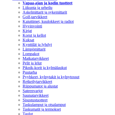
Vapaa-ajan ja kodin tuotteet
Liikunta ja urheilu
Askelmittarit ja sykemittarit
Golf-tarvikkeet
Kaiuttimet, kuulokkeet ja radiot
Hyvinvointi
Kirjat
Korut ja kellot
Kuksat
Kynttilät ja lyhdyt
Lämpömittarit
Lompakot
Matkatarvikkeet
Pelit ja lelut
Piknik-korit ja kylmälaukut
Puutarha
Pyyhkeet, kylpytakit ja kylpytossut
Retkeilytarvikkeet
Riippumatot ja alustat
Sateenvarjot
Saunatarvikkeet
Sisustustuotteet
Taskulamput ja otsalamput
Taskumatit ja termokset
Taulut