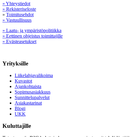
» Yhteystiedot
» Rekisteriseloste
»
Toimitusehdot
» Vastuullisuus
» Laatu- ja ympäristöpolitiikka
» Eettinen ohjeistus toimittajille
» Evästeasetukset
Yrityksille
Liikelahjavalikoima
Kuvastot
Ajankohtaista
Sopimusasiakkuus
Sunnittelupalvelut
Asiakastarinat
Blogi
UKK
Kuluttajille