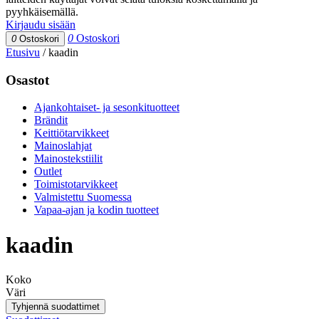
pyyhkäisemällä.
Kirjaudu sisään
0
Ostoskori
0
Ostoskori
Etusivu
/
kaadin
Osastot
Ajankohtaiset- ja sesonkituotteet
Brändit
Keittiötarvikkeet
Mainoslahjat
Mainostekstiilit
Outlet
Toimistotarvikkeet
Valmistettu Suomessa
Vapaa-ajan ja kodin tuotteet
kaadin
Koko
Väri
Tyhjennä suodattimet