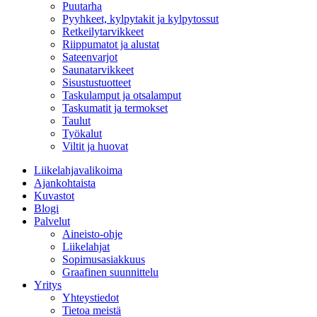
Puutarha
Pyyhkeet, kylpytakit ja kylpytossut
Retkeilytarvikkeet
Riippumatot ja alustat
Sateenvarjot
Saunatarvikkeet
Sisustustuotteet
Taskulamput ja otsalamput
Taskumatit ja termokset
Taulut
Työkalut
Viltit ja huovat
Liikelahjavalikoima
Ajankohtaista
Kuvastot
Blogi
Palvelut
Aineisto-ohje
Liikelahjat
Sopimusasiakkuus
Graafinen suunnittelu
Yritys
Yhteystiedot
Tietoa meistä