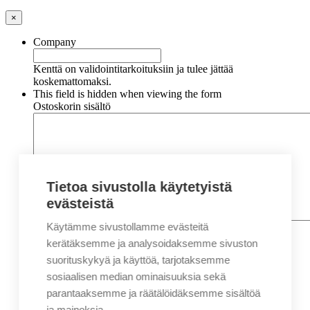
×
Company
Kenttä on validointitarkoituksiin ja tulee jättää
koskemattomaksi.
This field is hidden when viewing the form
Ostoskorin sisältö
Tietoa sivustolla käytetyistä
evästeistä
Käytämme sivustollamme evästeitä
Nimi
*
Etunimi
kerätäksemme ja analysoidaksemme sivuston
Sukunimi
suorituskykyä ja käyttöä, tarjotaksemme
Yritys
sosiaalisen median ominaisuuksia sekä
parantaaksemme ja räätälöidäksemme sisältöä
Sähköposti
*
ja mainoksia.