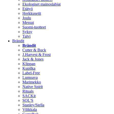
Ekologiset mainoslahjat
Etätyö
Herkkusetit
Joulu
Messut
Suomi-tuotteet
Syksy
Talvi
Brändit
Brändit
Cutter & Buck
J.Harvest & Frost
Jack & Jones
Klippan
Kupilka
Label-Free
Lumoava
Marimekko
Native Spirit
Rituals
SACKit
SOL'S
Stanley/Stella
Vilikkala