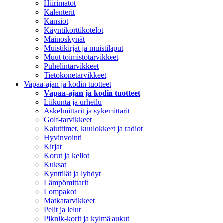
Hiirimatot
Kalenterit
Kansiot
Käyntikorttikotelot
Mainoskynät
Muistikirjat ja muistilaput
Muut toimistotarvikkeet
Puhelintarvikkeet
Tietokonetarvikkeet
Vapaa-ajan ja kodin tuotteet
Vapaa-ajan ja kodin tuotteet
Liikunta ja urheilu
Askelmittarit ja sykemittarit
Golf-tarvikkeet
Kaiuttimet, kuulokkeet ja radiot
Hyvinvointi
Kirjat
Korut ja kellot
Kuksat
Kynttilät ja lyhdyt
Lämpömittarit
Lompakot
Matkatarvikkeet
Pelit ja lelut
Piknik-korit ja kylmälaukut