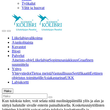
Työkalut
Viltit ja huovat
Liikelahjavalikoima
Ajankohtaista
Kuvastot
Blogi
Palvelut
Aineisto-ohje
Liikelahjat
Sopimusasiakkuus
Graafinen
suunnittelu
Yritys
Yhteystiedot
Tietoa meistä
Vastuullisuus
Sertifikaatit
Eettinen
ohjeistus toimittajille
Asiakastarinat
UKK
Lahjakortti
Haku
Kun tuloksia tulee, voit selata niitä nuolinäppäimillä ylös ja alas ja
siirtyä halutulle sivulle enterin painalluksella. Kosketusnäytöllisten
laitteiden käyttäjät voivat selata tuloksia koskettamalla ja