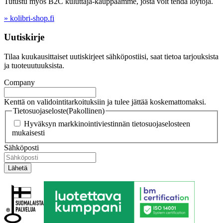
Tutustu myös B2C kuluttaja-kauppaamme, josta voit tehdä löytöjä.
» kolibri-shop.fi
Uutiskirje
Tilaa kuukausittaiset uutiskirjeet sähköpostiisi, saat tietoa tarjouksista
ja tuoteuutuuksista.
Company
Kenttä on validointitarkoituksiin ja tulee jättää koskemattomaksi.
Tietosuojaseloste
(Pakollinen)
Hyväksyn markkinointiviestinnän tietosuojaselosteen
mukaisesti
Sähköposti