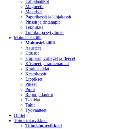
Lahjalaatikot
Magneetit
Makeiset
Paperikassit ja lahjakassit
Pinssit ja rintanapit
Tekniikka
Tulitikut ja sytyttimet
Mainostekstiilit
Mainostekstiilit
Asusteet
Housut
Hupparit, colleget ja fleecet
Käsineet ja rannenauhat
Kauluspaidat
Kestokassit
Lippikset
Pikeet
Pipot
Reput ja laukut
T-paidat
Takit
Työvaatteet
Outlet
Toimistotarvikkeet
Toimistotarvikkeet