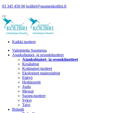
03 345 450 00
kolibri@suomenkolibri.fi
Kaikki tuotteet
Valmistettu Suomessa
Ajankohtaiset- ja sesonkituotteet
Ajankohtaiset- ja sesonkituotteet
Kesälahjat
Kotimaiset tuotteet
Ekologiset mainoslahjat
Etätyö
Herkkusetit
Joulu
Messut
Suomi-tuotteet
Syksy
Talvi
Brändit