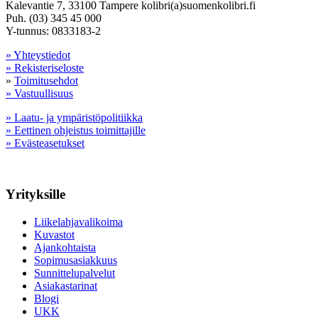
Kalevantie 7, 33100 Tampere kolibri(a)suomenkolibri.fi
Puh. (03) 345 45 000
Y-tunnus: 0833183-2
» Yhteystiedot
» Rekisteriseloste
»
Toimitusehdot
» Vastuullisuus
» Laatu- ja ympäristöpolitiikka
» Eettinen ohjeistus toimittajille
» Evästeasetukset
Yrityksille
Liikelahjavalikoima
Kuvastot
Ajankohtaista
Sopimusasiakkuus
Sunnittelupalvelut
Asiakastarinat
Blogi
UKK