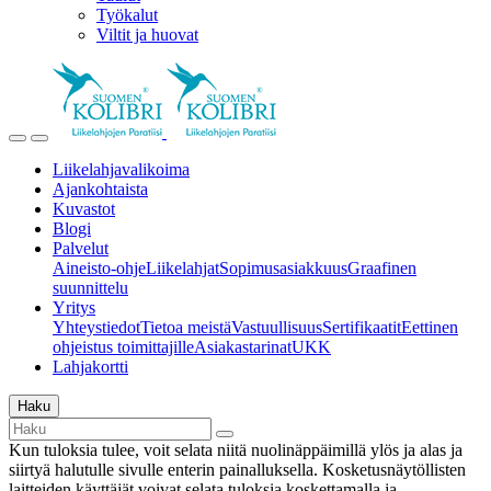
Työkalut
Viltit ja huovat
Liikelahjavalikoima
Ajankohtaista
Kuvastot
Blogi
Palvelut
Aineisto-ohje
Liikelahjat
Sopimusasiakkuus
Graafinen
suunnittelu
Yritys
Yhteystiedot
Tietoa meistä
Vastuullisuus
Sertifikaatit
Eettinen
ohjeistus toimittajille
Asiakastarinat
UKK
Lahjakortti
Haku
Kun tuloksia tulee, voit selata niitä nuolinäppäimillä ylös ja alas ja
siirtyä halutulle sivulle enterin painalluksella. Kosketusnäytöllisten
laitteiden käyttäjät voivat selata tuloksia koskettamalla ja