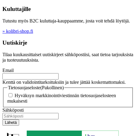
Kuluttajille
Tutustu myös B2C kuluttaja-kauppaamme, josta voit tehdä löytöjä.
» kolibri-shop.fi
Uutiskirje
Tilaa kuukausittaiset uutiskirjeet sähköpostiisi, saat tietoa tarjouksista
ja tuoteuutuuksista.
Email
Kenttä on validointitarkoituksiin ja tulee jättää koskemattomaksi.
Tietosuojaseloste
(Pakollinen)
Hyväksyn markkinointiviestinnän tietosuojaselosteen
mukaisesti
Sähköposti