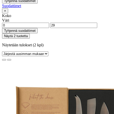
Tyhjennä suodattimet
Suodattimet
×
Koko
Väri
Tyhjennä suodattimet
Näytä 2 tuotetta
Näytetään tulokset (2 kpl)