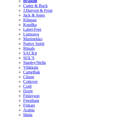
Brändit
Cutter & Buck
J.Harvest & Frost
Jack & Jones
Klippan
Kupilka
Label-Free
Lumoava
Marimekko
Native Spirit
Rituals
SACKit
SOL'S
Stanley/Stella
Vilikkala
Camelbak
Clique
Cottover
Craft
Dorre
Finlayson
Firephant
Fiskars
Arabia
Iittala