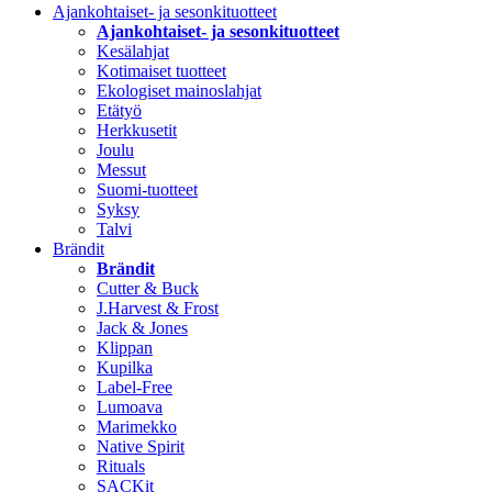
Ajankohtaiset- ja sesonkituotteet
Ajankohtaiset- ja sesonkituotteet
Kesälahjat
Kotimaiset tuotteet
Ekologiset mainoslahjat
Etätyö
Herkkusetit
Joulu
Messut
Suomi-tuotteet
Syksy
Talvi
Brändit
Brändit
Cutter & Buck
J.Harvest & Frost
Jack & Jones
Klippan
Kupilka
Label-Free
Lumoava
Marimekko
Native Spirit
Rituals
SACKit