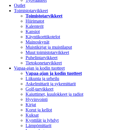
Työvaatteet
Outlet
Toimistotarvikkeet
Toimistotarvikkeet
Hiirimatot
Kalenterit
Kansiot
Käyntikorttikotelot
Mainoskynät
Muistikirjat ja muistilaput
Muut toimistotarvikkeet
Puhelintarvikkeet
Tietokonetarvikkeet
Vapaa-ajan ja kodin tuotteet
Vapaa-ajan ja kodin tuotteet
Liikunta ja urheilu
Askelmittarit ja sykemittarit
Golf-tarvikkeet
Kaiuttimet, kuulokkeet ja radiot
Hyvinvointi
Kirjat
Korut ja kellot
Kuksat
Kynttilät ja lyhdyt
Lämpömittarit