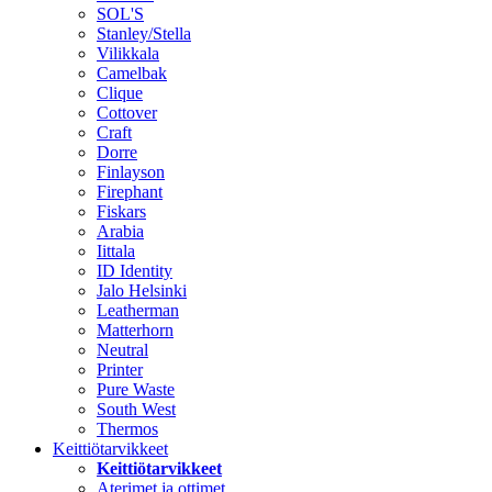
SOL'S
Stanley/Stella
Vilikkala
Camelbak
Clique
Cottover
Craft
Dorre
Finlayson
Firephant
Fiskars
Arabia
Iittala
ID Identity
Jalo Helsinki
Leatherman
Matterhorn
Neutral
Printer
Pure Waste
South West
Thermos
Keittiötarvikkeet
Keittiötarvikkeet
Aterimet ja ottimet