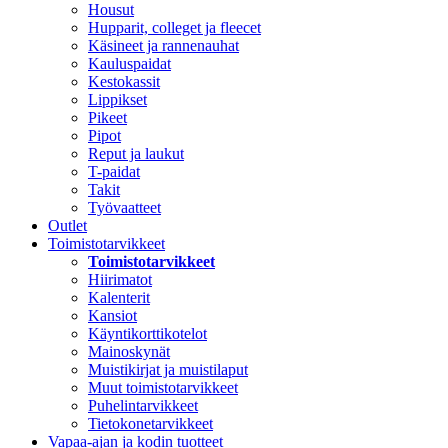
Housut
Hupparit, colleget ja fleecet
Käsineet ja rannenauhat
Kauluspaidat
Kestokassit
Lippikset
Pikeet
Pipot
Reput ja laukut
T-paidat
Takit
Työvaatteet
Outlet
Toimistotarvikkeet
Toimistotarvikkeet
Hiirimatot
Kalenterit
Kansiot
Käyntikorttikotelot
Mainoskynät
Muistikirjat ja muistilaput
Muut toimistotarvikkeet
Puhelintarvikkeet
Tietokonetarvikkeet
Vapaa-ajan ja kodin tuotteet