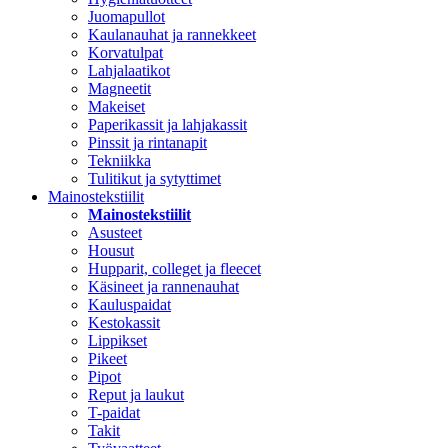
Juomapullot
Kaulanauhat ja rannekkeet
Korvatulpat
Lahjalaatikot
Magneetit
Makeiset
Paperikassit ja lahjakassit
Pinssit ja rintanapit
Tekniikka
Tulitikut ja sytyttimet
Mainostekstiilit
Mainostekstiilit
Asusteet
Housut
Hupparit, colleget ja fleecet
Käsineet ja rannenauhat
Kauluspaidat
Kestokassit
Lippikset
Pikeet
Pipot
Reput ja laukut
T-paidat
Takit