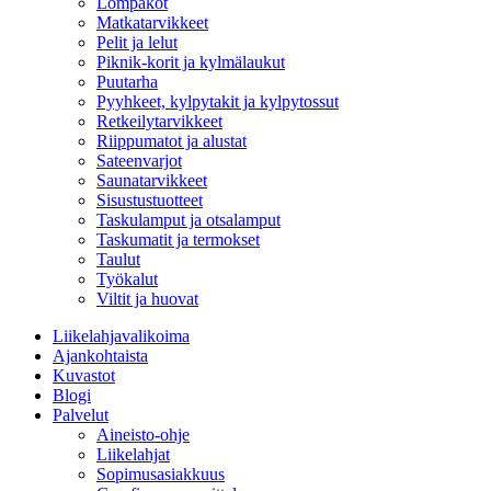
Lompakot
Matkatarvikkeet
Pelit ja lelut
Piknik-korit ja kylmälaukut
Puutarha
Pyyhkeet, kylpytakit ja kylpytossut
Retkeilytarvikkeet
Riippumatot ja alustat
Sateenvarjot
Saunatarvikkeet
Sisustustuotteet
Taskulamput ja otsalamput
Taskumatit ja termokset
Taulut
Työkalut
Viltit ja huovat
Liikelahjavalikoima
Ajankohtaista
Kuvastot
Blogi
Palvelut
Aineisto-ohje
Liikelahjat
Sopimusasiakkuus