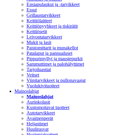
Ensiapulaukut ja -tarvikkeet
Essut
Grillaustarvikkeet
Keittiölaitteet
Keittiöpyyhkeet ja tiskirätit
Keittiösetit
Leivontatarvikkeet
Mukit ja lasit
Paistomittarit ja munakellot
Patalaput ja pannualuset
Pippurimyllyt ja maustepurkit
Sammuttimet ja palohälyttimet
Tarjoiluastiat
Veitset
Viinitarvikkeet ja pullonavaajat
Vuolukivituotteet
Mainoslahjat
Mainoslahjat
Aurinkolasit
Kustomoitavat tuotteet
Autotarvikkeet
Avaimenperät
Heijastimet
Huulirasvat
Hygieniatuotteet