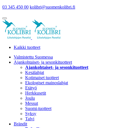
03 345 450 00
kolibri@suomenkolibri.fi
Kaikki tuotteet
Valmistettu Suomessa
Ajankohtaiset- ja sesonkituotteet
Ajankohtaiset- ja sesonkituotteet
Kesälahjat
Kotimaiset tuotteet
Ekologiset mainoslahjat
Etätyö
Herkkusetit
Joulu
Messut
Suomi-tuotteet
Syksy
Talvi
Brändit