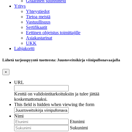
Graafinen suunnittelu
Yritys
Yhteystiedot
Tietoa meistä
Vastuullisuus
Sertifikaatit
Eettinen ohjeistus toimittajille
Asiakastarinat
UKK
Lahjakortti
Lähetä tarjouspyyntö tuotteesta: Juustoveitsikirja viinipullonavaajalla
×
URL
Kenttä on validointitarkoituksiin ja tulee jättää
koskemattomaksi.
This field is hidden when viewing the form
Nimi
Etunimi
Sukunimi