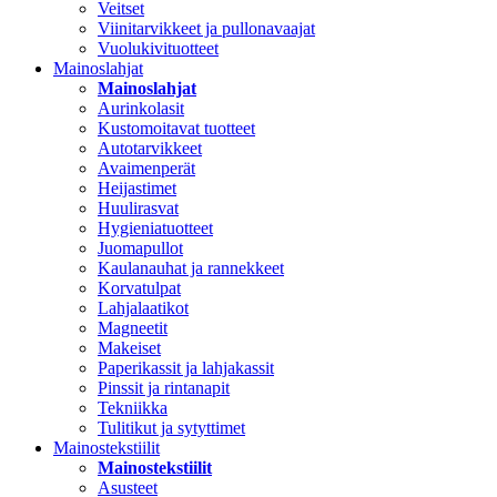
Veitset
Viinitarvikkeet ja pullonavaajat
Vuolukivituotteet
Mainoslahjat
Mainoslahjat
Aurinkolasit
Kustomoitavat tuotteet
Autotarvikkeet
Avaimenperät
Heijastimet
Huulirasvat
Hygieniatuotteet
Juomapullot
Kaulanauhat ja rannekkeet
Korvatulpat
Lahjalaatikot
Magneetit
Makeiset
Paperikassit ja lahjakassit
Pinssit ja rintanapit
Tekniikka
Tulitikut ja sytyttimet
Mainostekstiilit
Mainostekstiilit
Asusteet