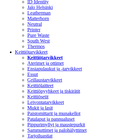
ID Identity
Jalo Helsinki
Leatherman
Matterhorn
Neutral
Printer
Pure Waste
South West
Thermos
Keittiötarvikkeet
Keittiötarvikkeet
Aterimet ja ottimet
Ensiapulaukut ja -tarvikkeet
Essut
Grillaustarvikkeet
Keittiölaitteet
Keittiöpyyhkeet ja tiskirätit
Keittiösetit
Leivontatarvikkeet
Mukit ja lasit
Paistomittarit ja munakellot
Patalaput ja pannualuset
Pippurimyllyt ja maustepurkit
Sammuttimet ja palohälyttimet
Tarjoiluastiat