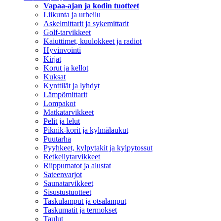
Vapaa-ajan ja kodin tuotteet
Liikunta ja urheilu
Askelmittarit ja sykemittarit
Golf-tarvikkeet
Kaiuttimet, kuulokkeet ja radiot
Hyvinvointi
Kirjat
Korut ja kellot
Kuksat
Kynttilät ja lyhdyt
Lämpömittarit
Lompakot
Matkatarvikkeet
Pelit ja lelut
Piknik-korit ja kylmälaukut
Puutarha
Pyyhkeet, kylpytakit ja kylpytossut
Retkeilytarvikkeet
Riippumatot ja alustat
Sateenvarjot
Saunatarvikkeet
Sisustustuotteet
Taskulamput ja otsalamput
Taskumatit ja termokset
Taulut