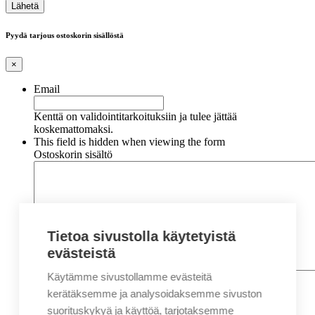
Pyydä tarjous ostoskorin sisällöstä
×
Email
Kenttä on validointitarkoituksiin ja tulee jättää
koskemattomaksi.
This field is hidden when viewing the form
Ostoskorin sisältö
Tietoa sivustolla käytetyistä
evästeistä
Käytämme sivustollamme evästeitä
Nimi
*
Etunimi
kerätäksemme ja analysoidaksemme sivuston
Sukunimi
suorituskykyä ja käyttöä, tarjotaksemme