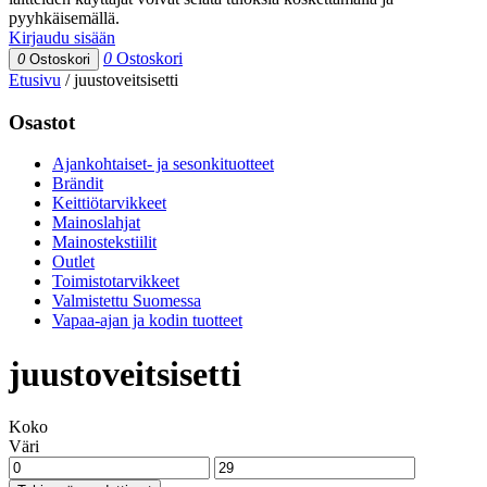
pyyhkäisemällä.
Kirjaudu sisään
0
Ostoskori
0
Ostoskori
Etusivu
/
juustoveitsisetti
Osastot
Ajankohtaiset- ja sesonkituotteet
Brändit
Keittiötarvikkeet
Mainoslahjat
Mainostekstiilit
Outlet
Toimistotarvikkeet
Valmistettu Suomessa
Vapaa-ajan ja kodin tuotteet
juustoveitsisetti
Koko
Väri