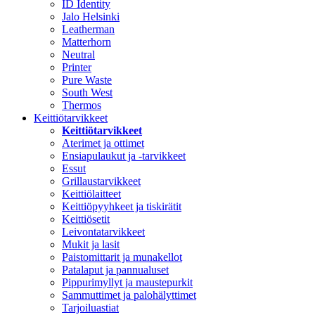
ID Identity
Jalo Helsinki
Leatherman
Matterhorn
Neutral
Printer
Pure Waste
South West
Thermos
Keittiötarvikkeet
Keittiötarvikkeet
Aterimet ja ottimet
Ensiapulaukut ja -tarvikkeet
Essut
Grillaustarvikkeet
Keittiölaitteet
Keittiöpyyhkeet ja tiskirätit
Keittiösetit
Leivontatarvikkeet
Mukit ja lasit
Paistomittarit ja munakellot
Patalaput ja pannualuset
Pippurimyllyt ja maustepurkit
Sammuttimet ja palohälyttimet
Tarjoiluastiat