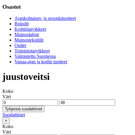
Osastot
Ajankohtaiset- ja sesonkituotteet
Brändit
Keittiötarvikkeet
Mainoslahjat
Mainostekstiilit
Outlet
Toimistotarvikkeet
Valmistettu Suomessa
Vapaa-ajan ja kodin tuotteet
juustoveitsi
Koko
Väri
Tyhjennä suodattimet
Suodattimet
×
Koko
Väri