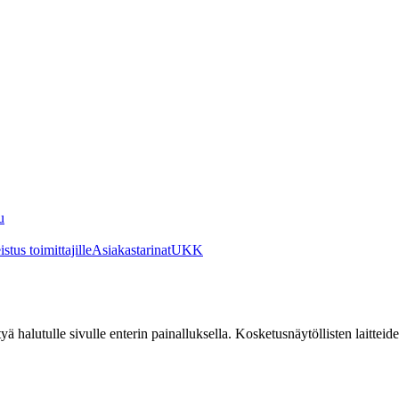
u
stus toimittajille
Asiakastarinat
UKK
irtyä halutulle sivulle enterin painalluksella. Kosketusnäytöllisten laittei