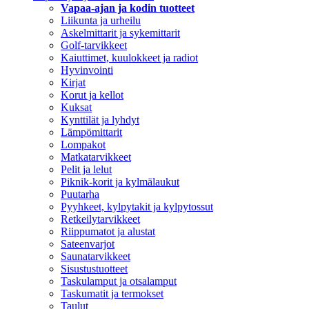
Vapaa-ajan ja kodin tuotteet
Liikunta ja urheilu
Askelmittarit ja sykemittarit
Golf-tarvikkeet
Kaiuttimet, kuulokkeet ja radiot
Hyvinvointi
Kirjat
Korut ja kellot
Kuksat
Kynttilät ja lyhdyt
Lämpömittarit
Lompakot
Matkatarvikkeet
Pelit ja lelut
Piknik-korit ja kylmälaukut
Puutarha
Pyyhkeet, kylpytakit ja kylpytossut
Retkeilytarvikkeet
Riippumatot ja alustat
Sateenvarjot
Saunatarvikkeet
Sisustustuotteet
Taskulamput ja otsalamput
Taskumatit ja termokset
Taulut