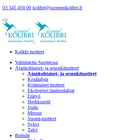
03 345 450 00
kolibri@suomenkolibri.fi
Kaikki tuotteet
Valmistettu Suomessa
Ajankohtaiset- ja sesonkituotteet
Ajankohtaiset- ja sesonkituotteet
Kesälahjat
Kotimaiset tuotteet
Ekologiset mainoslahjat
Etätyö
Herkkusetit
Joulu
Messut
Suomi-tuotteet
Syksy
Talvi
Brändit