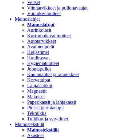
Veitset
Viinitarvikkeet ja pullonavaajat
Vuolukivituotteet
Mainoslahjat
Mainoslahjat
Aurinkolasit
Kustomoitavat tuotteet
Autotarvikkeet
Avaimenperät
Heijastimet
Huulirasvat
Hygieniatuotteet
Juomapullot
Kaulanauhat ja rannekkeet
Korvatulpat
Lahjalaatikot
Magneetit
Makeiset
Paperikassit ja lahjakassit
Pinssit ja rintanapit
Tekniikka
Tulitikut ja sytyttimet
Mainostekstiilit
Mainostekstiilit
Asusteet