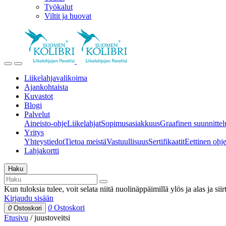
Työkalut
Viltit ja huovat
Liikelahjavalikoima
Ajankohtaista
Kuvastot
Blogi
Palvelut
Aineisto-ohje
Liikelahjat
Sopimusasiakkuus
Graafinen suunnittel
Yritys
Yhteystiedot
Tietoa meistä
Vastuullisuus
Sertifikaatit
Eettinen ohjei
Lahjakortti
Haku
Kun tuloksia tulee, voit selata niitä nuolinäppäimillä ylös ja alas ja si
Kirjaudu sisään
0
Ostoskori
0
Ostoskori
Etusivu
/
juustoveitsi