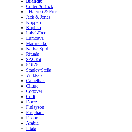
Brändit
Cutter & Buck
J.Harvest & Frost
Jack & Jones
Klippan
Kupilka
Label-Free
Lumoava
Marimekko
Native Spirit
Rituals
SACKit
SOL'S
Stanley/Stella
Vilikkala
Camelbak
Clique
Cottover
Craft
Dorre
Finlayson
Firephant
Fiskars
Arabia
Iittala