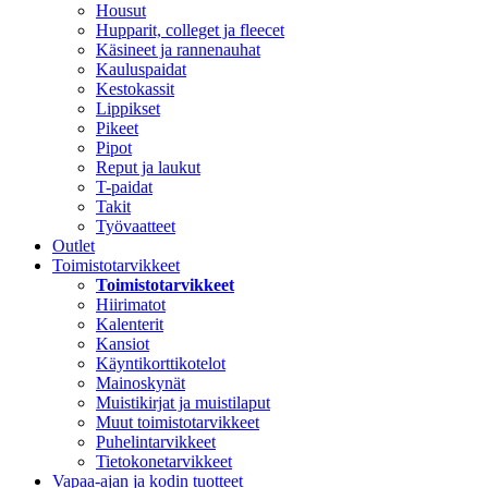
Housut
Hupparit, colleget ja fleecet
Käsineet ja rannenauhat
Kauluspaidat
Kestokassit
Lippikset
Pikeet
Pipot
Reput ja laukut
T-paidat
Takit
Työvaatteet
Outlet
Toimistotarvikkeet
Toimistotarvikkeet
Hiirimatot
Kalenterit
Kansiot
Käyntikorttikotelot
Mainoskynät
Muistikirjat ja muistilaput
Muut toimistotarvikkeet
Puhelintarvikkeet
Tietokonetarvikkeet
Vapaa-ajan ja kodin tuotteet