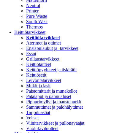
Matterhorn
Neutral
Printer
Pure Waste
South West
Thermos
Keittiötarvikkeet
Keittiötarvikkeet
Aterimet ja ottimet
Ensiapulaukut ja -tarvikkeet
Essut
Grillaustarvikkeet
Keittiölaitteet
Keittiöpyyhkeet ja tiskirätit
Keittiösetit
Leivontatarvikkeet
Mukit ja lasit
Paistomittarit ja munakellot
Patalaput ja pannualuset
Pippurimyllyt ja maustepurkit
Sammuttimet ja palohälyttimet
Tarjoiluastiat
Veitset
Viinitarvikkeet ja pullonavaajat
Vuolukivituotteet