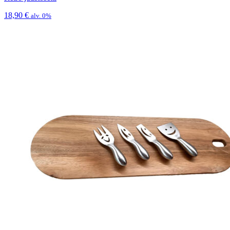
18,90
€
alv. 0%