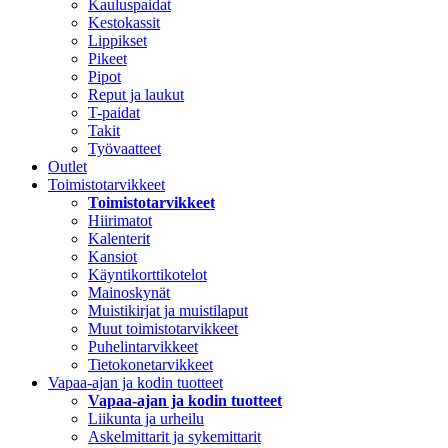
Kauluspaidat
Kestokassit
Lippikset
Pikeet
Pipot
Reput ja laukut
T-paidat
Takit
Työvaatteet
Outlet
Toimistotarvikkeet
Toimistotarvikkeet
Hiirimatot
Kalenterit
Kansiot
Käyntikorttikotelot
Mainoskynät
Muistikirjat ja muistilaput
Muut toimistotarvikkeet
Puhelintarvikkeet
Tietokonetarvikkeet
Vapaa-ajan ja kodin tuotteet
Vapaa-ajan ja kodin tuotteet
Liikunta ja urheilu
Askelmittarit ja sykemittarit