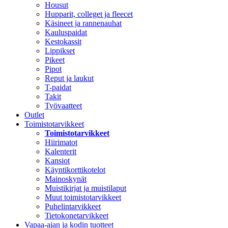
Housut
Hupparit, colleget ja fleecet
Käsineet ja rannenauhat
Kauluspaidat
Kestokassit
Lippikset
Pikeet
Pipot
Reput ja laukut
T-paidat
Takit
Työvaatteet
Outlet
Toimistotarvikkeet
Toimistotarvikkeet
Hiirimatot
Kalenterit
Kansiot
Käyntikorttikotelot
Mainoskynät
Muistikirjat ja muistilaput
Muut toimistotarvikkeet
Puhelintarvikkeet
Tietokonetarvikkeet
Vapaa-ajan ja kodin tuotteet