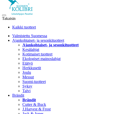
Takaisin
Kaikki tuotteet
Valmistettu Suomessa
Ajankohtaiset- ja sesonkituotteet
Ajankohtaiset- ja sesonkituotteet
Kesälahjat
Kotimaiset tuotteet
Ekologiset mainoslahjat
Etätyö
Herkkusetit
Joulu
Messut
Suomi-tuotteet
Syksy
Talvi
Brändit
Brändit
Cutter & Buck
J.Harvest & Frost
Jack & Jones