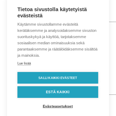
Tietoa sivustolla käytetyistä
evästeistä
Käytämme sivustollamme evästeitä
Nimi
*
Etunimi
kerätäksemme ja analysoidaksemme sivuston
Sukunimi
suorituskykyä ja käyttöä, tarjotaksemme
Yritys
sosiaalisen median ominaisuuksia sekä
parantaaksemme ja räätälöidäksemme sisältöä
Sähköposti
*
ja mainoksia.
Puhelin
*
Lue lisää
Osoitetiedot
Lähiosoite
SALLI KAIKKI EVÄSTEET
Kaupunki
Postinumero
Viesti
ESTÄ KAIKKI
Evästeasetukset