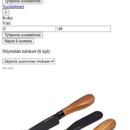
Tyhjennä suodattimet
Suodattimet
×
Koko
Väri
Tyhjennä suodattimet
Näytä 6 tuotetta
Näytetään tulokset (6 kpl)