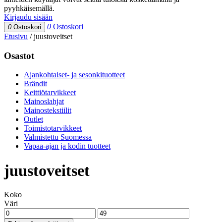
pyyhkäisemällä.
Kirjaudu sisään
0
Ostoskori
0
Ostoskori
Etusivu
/
juustoveitset
Osastot
Ajankohtaiset- ja sesonkituotteet
Brändit
Keittiötarvikkeet
Mainoslahjat
Mainostekstiilit
Outlet
Toimistotarvikkeet
Valmistettu Suomessa
Vapaa-ajan ja kodin tuotteet
juustoveitset
Koko
Väri