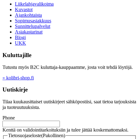
Liikelahjavalikoima
Kuvastot
Ajankohtaista
Sopimusasiakkuus
Sunnittelupalvelut
Asiakastarinat
Blogi
UKK
Kuluttajille
Tutustu myös B2C kuluttaja-kauppaamme, josta voit tehdä löytöjä.
» kolibri-shop.fi
Uutiskirje
Tilaa kuukausittaiset uutiskirjeet sähköpostiisi, saat tietoa tarjouksista
ja tuoteuutuuksista.
Phone
Kenttä on validointitarkoituksiin ja tulee jättää koskemattomaksi.
Tietosuojaseloste
(Pakollinen)