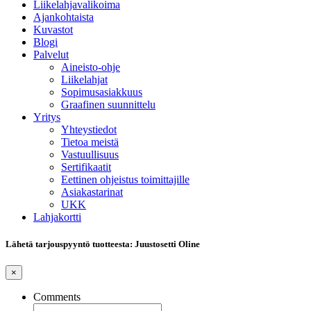
Liikelahjavalikoima
Ajankohtaista
Kuvastot
Blogi
Palvelut
Aineisto-ohje
Liikelahjat
Sopimusasiakkuus
Graafinen suunnittelu
Yritys
Yhteystiedot
Tietoa meistä
Vastuullisuus
Sertifikaatit
Eettinen ohjeistus toimittajille
Asiakastarinat
UKK
Lahjakortti
Lähetä tarjouspyyntö tuotteesta: Juustosetti Oline
×
Comments