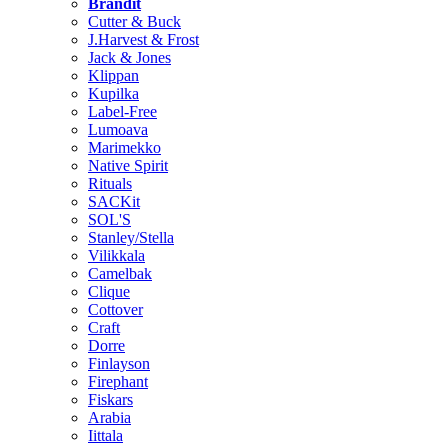
Brändit
Cutter & Buck
J.Harvest & Frost
Jack & Jones
Klippan
Kupilka
Label-Free
Lumoava
Marimekko
Native Spirit
Rituals
SACKit
SOL'S
Stanley/Stella
Vilikkala
Camelbak
Clique
Cottover
Craft
Dorre
Finlayson
Firephant
Fiskars
Arabia
Iittala