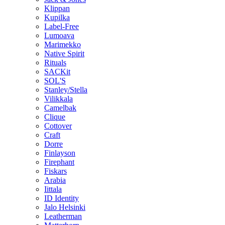
Klippan
Kupilka
Label-Free
Lumoava
Marimekko
Native Spirit
Rituals
SACKit
SOL'S
Stanley/Stella
Vilikkala
Camelbak
Clique
Cottover
Craft
Dorre
Finlayson
Firephant
Fiskars
Arabia
Iittala
ID Identity
Jalo Helsinki
Leatherman