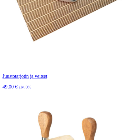
Juustotarjotin ja veitset
49,00
€
alv. 0%