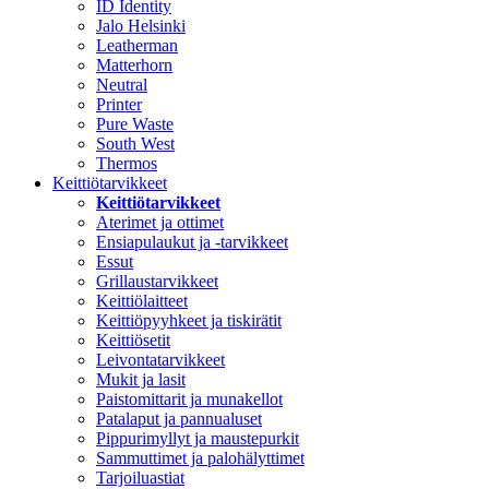
ID Identity
Jalo Helsinki
Leatherman
Matterhorn
Neutral
Printer
Pure Waste
South West
Thermos
Keittiötarvikkeet
Keittiötarvikkeet
Aterimet ja ottimet
Ensiapulaukut ja -tarvikkeet
Essut
Grillaustarvikkeet
Keittiölaitteet
Keittiöpyyhkeet ja tiskirätit
Keittiösetit
Leivontatarvikkeet
Mukit ja lasit
Paistomittarit ja munakellot
Patalaput ja pannualuset
Pippurimyllyt ja maustepurkit
Sammuttimet ja palohälyttimet
Tarjoiluastiat