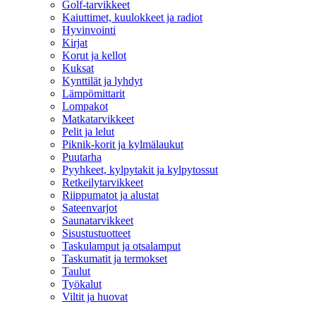
Golf-tarvikkeet
Kaiuttimet, kuulokkeet ja radiot
Hyvinvointi
Kirjat
Korut ja kellot
Kuksat
Kynttilät ja lyhdyt
Lämpömittarit
Lompakot
Matkatarvikkeet
Pelit ja lelut
Piknik-korit ja kylmälaukut
Puutarha
Pyyhkeet, kylpytakit ja kylpytossut
Retkeilytarvikkeet
Riippumatot ja alustat
Sateenvarjot
Saunatarvikkeet
Sisustustuotteet
Taskulamput ja otsalamput
Taskumatit ja termokset
Taulut
Työkalut
Viltit ja huovat