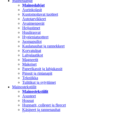
Mainoslahjat
Mainoslahjat
Aurinkolasit
Kustomoitavat tuotteet
Autotarvikkeet
Avaimenperät
Heijastimet
Huulirasvat
Hygieniatuotteet
Juomapullot
Kaulanauhat ja rannekkeet
Korvatulpat
Lahjalaatikot
Magneetit
Makeiset
Paperikassit ja lahjakassit
Pinssit ja rintanapit
Tekniikka
Tulitikut ja sytyttimet
Mainostekstiilit
Mainostekstiilit
Asusteet
Housut
Hupparit, colleget ja fleecet
Käsineet ja rannenauhat