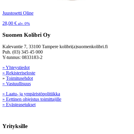
Juustosetti Oline
28,00
€
alv. 0%
Suomen Kolibri Oy
Kalevantie 7, 33100 Tampere kolibri(a)suomenkolibri.fi
Puh. (03) 345 45 000
Y-tunnus: 0833183-2
» Yhteystiedot
» Rekisteriseloste
»
Toimitusehdot
» Vastuullisuus
» Laatu- ja ympäristöpolitiikka
» Eettinen ohjeistus toimittajille
» Evästeasetukset
Yrityksille