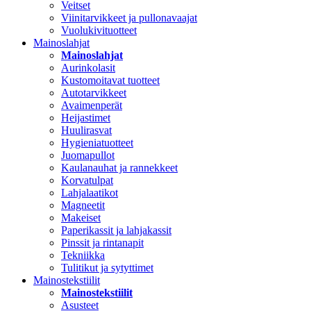
Veitset
Viinitarvikkeet ja pullonavaajat
Vuolukivituotteet
Mainoslahjat
Mainoslahjat
Aurinkolasit
Kustomoitavat tuotteet
Autotarvikkeet
Avaimenperät
Heijastimet
Huulirasvat
Hygieniatuotteet
Juomapullot
Kaulanauhat ja rannekkeet
Korvatulpat
Lahjalaatikot
Magneetit
Makeiset
Paperikassit ja lahjakassit
Pinssit ja rintanapit
Tekniikka
Tulitikut ja sytyttimet
Mainostekstiilit
Mainostekstiilit
Asusteet