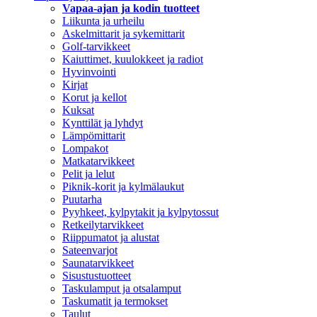
Vapaa-ajan ja kodin tuotteet
Liikunta ja urheilu
Askelmittarit ja sykemittarit
Golf-tarvikkeet
Kaiuttimet, kuulokkeet ja radiot
Hyvinvointi
Kirjat
Korut ja kellot
Kuksat
Kynttilät ja lyhdyt
Lämpömittarit
Lompakot
Matkatarvikkeet
Pelit ja lelut
Piknik-korit ja kylmälaukut
Puutarha
Pyyhkeet, kylpytakit ja kylpytossut
Retkeilytarvikkeet
Riippumatot ja alustat
Sateenvarjot
Saunatarvikkeet
Sisustustuotteet
Taskulamput ja otsalamput
Taskumatit ja termokset
Taulut