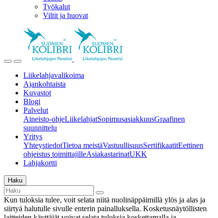
Työkalut
Viltit ja huovat
Liikelahjavalikoima
Ajankohtaista
Kuvastot
Blogi
Palvelut
Aineisto-ohje
Liikelahjat
Sopimusasiakkuus
Graafinen
suunnittelu
Yritys
Yhteystiedot
Tietoa meistä
Vastuullisuus
Sertifikaatit
Eettinen
ohjeistus toimittajille
Asiakastarinat
UKK
Lahjakortti
Haku
Kun tuloksia tulee, voit selata niitä nuolinäppäimillä ylös ja alas ja
siirtyä halutulle sivulle enterin painalluksella. Kosketusnäytöllisten
laitteiden käyttäjät voivat selata tuloksia koskettamalla ja