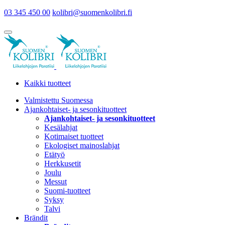
03 345 450 00
kolibri@suomenkolibri.fi
Kaikki tuotteet
Valmistettu Suomessa
Ajankohtaiset- ja sesonkituotteet
Ajankohtaiset- ja sesonkituotteet
Kesälahjat
Kotimaiset tuotteet
Ekologiset mainoslahjat
Etätyö
Herkkusetit
Joulu
Messut
Suomi-tuotteet
Syksy
Talvi
Brändit