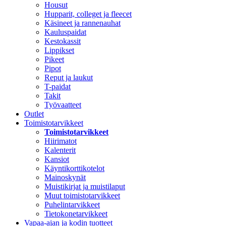
Housut
Hupparit, colleget ja fleecet
Käsineet ja rannenauhat
Kauluspaidat
Kestokassit
Lippikset
Pikeet
Pipot
Reput ja laukut
T-paidat
Takit
Työvaatteet
Outlet
Toimistotarvikkeet
Toimistotarvikkeet
Hiirimatot
Kalenterit
Kansiot
Käyntikorttikotelot
Mainoskynät
Muistikirjat ja muistilaput
Muut toimistotarvikkeet
Puhelintarvikkeet
Tietokonetarvikkeet
Vapaa-ajan ja kodin tuotteet