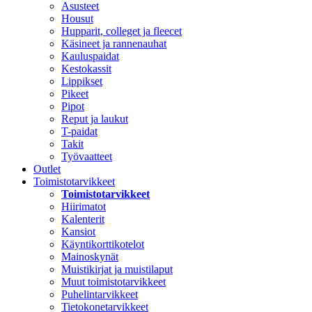
Asusteet
Housut
Hupparit, colleget ja fleecet
Käsineet ja rannenauhat
Kauluspaidat
Kestokassit
Lippikset
Pikeet
Pipot
Reput ja laukut
T-paidat
Takit
Työvaatteet
Outlet
Toimistotarvikkeet
Toimistotarvikkeet
Hiirimatot
Kalenterit
Kansiot
Käyntikorttikotelot
Mainoskynät
Muistikirjat ja muistilaput
Muut toimistotarvikkeet
Puhelintarvikkeet
Tietokonetarvikkeet