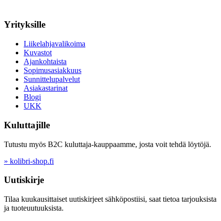
Yrityksille
Liikelahjavalikoima
Kuvastot
Ajankohtaista
Sopimusasiakkuus
Sunnittelupalvelut
Asiakastarinat
Blogi
UKK
Kuluttajille
Tutustu myös B2C kuluttaja-kauppaamme, josta voit tehdä löytöjä.
» kolibri-shop.fi
Uutiskirje
Tilaa kuukausittaiset uutiskirjeet sähköpostiisi, saat tietoa tarjouksista
ja tuoteuutuuksista.