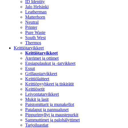
ID Identity
Jalo Helsinki
Leatherman
Matterhorn
Neutral
Printer
Pure Waste
South West
Thermos
Keittiötarvikkeet
Keittiötarvikkeet
Aterimet ja ottimet
Ensiapulaukut ja -tarvikkeet
Essut
Grillaustarvikkeet
Keittiölaitteet
Keittiöpyyhkeet ja tiskirätit
Keittiösetit
Leivontatarvikkeet
Mukit ja lasit
Paistomittarit ja munakellot
Patalaput ja pannualuset
Pippurimyllyt ja maustepurkit
Sammuttimet ja palohälyttimet
Tarjoiluastiat