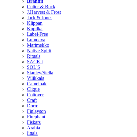
Brändit
Cutter & Buck
J.Harvest & Frost
Jack & Jones
Klippan
Kupilka
Label-Free
Lumoava
Marimekko
Native Spirit
Rituals
SACKit
SOL'S
Stanley/Stella
Vilikkala
Camelbak
Clique
Cottover
Craft
Dorre
Finlayson
Firephant
Fiskars
Arabia
Iittala