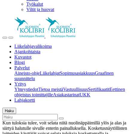
Työkalut
Viltit ja huovat
Liikelahjavalikoima
Ajankohtaista
Kuvastot
Blogi
Palvelut
Aineisto-ohje
Liikelahjat
Sopimusasiakkuus
Graafinen
suunnittelu
Yritys
Yhteystiedot
Tietoa meistä
Vastuullisuus
Sertifikaatit
Eettinen
ohjeistus toimittajille
Asiakastarinat
UKK
Lahjakortti
Haku
Kun tuloksia tulee, voit selata niitä nuolinäppäimillä ylös ja alas ja
siirtyä halutulle sivulle enterin painalluksella. Kosketusnäytöllisten
laitteiden käyttäjät voivat selata tuloksia koskettamalla ja