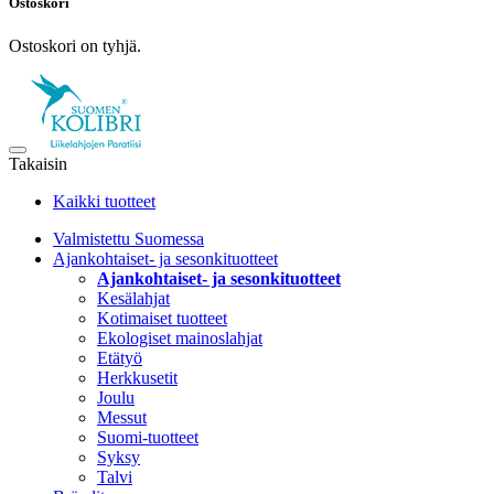
Ostoskori
Ostoskori on tyhjä.
Takaisin
Kaikki tuotteet
Valmistettu Suomessa
Ajankohtaiset- ja sesonkituotteet
Ajankohtaiset- ja sesonkituotteet
Kesälahjat
Kotimaiset tuotteet
Ekologiset mainoslahjat
Etätyö
Herkkusetit
Joulu
Messut
Suomi-tuotteet
Syksy
Talvi