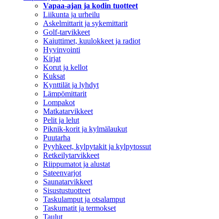
Vapaa-ajan ja kodin tuotteet
Liikunta ja urheilu
Askelmittarit ja sykemittarit
Golf-tarvikkeet
Kaiuttimet, kuulokkeet ja radiot
Hyvinvointi
Kirjat
Korut ja kellot
Kuksat
Kynttilät ja lyhdyt
Lämpömittarit
Lompakot
Matkatarvikkeet
Pelit ja lelut
Piknik-korit ja kylmälaukut
Puutarha
Pyyhkeet, kylpytakit ja kylpytossut
Retkeilytarvikkeet
Riippumatot ja alustat
Sateenvarjot
Saunatarvikkeet
Sisustustuotteet
Taskulamput ja otsalamput
Taskumatit ja termokset
Taulut