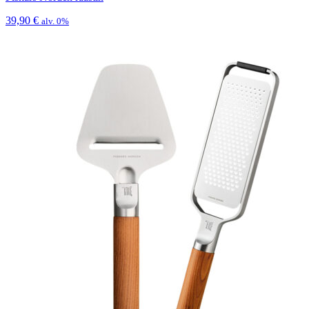
39,90
€
alv. 0%