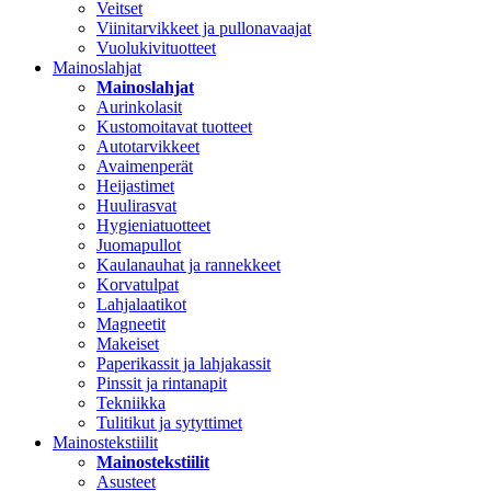
Veitset
Viinitarvikkeet ja pullonavaajat
Vuolukivituotteet
Mainoslahjat
Mainoslahjat
Aurinkolasit
Kustomoitavat tuotteet
Autotarvikkeet
Avaimenperät
Heijastimet
Huulirasvat
Hygieniatuotteet
Juomapullot
Kaulanauhat ja rannekkeet
Korvatulpat
Lahjalaatikot
Magneetit
Makeiset
Paperikassit ja lahjakassit
Pinssit ja rintanapit
Tekniikka
Tulitikut ja sytyttimet
Mainostekstiilit
Mainostekstiilit
Asusteet