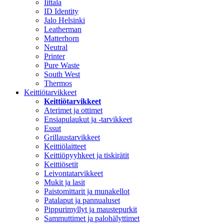
Iittala
ID Identity
Jalo Helsinki
Leatherman
Matterhorn
Neutral
Printer
Pure Waste
South West
Thermos
Keittiötarvikkeet
Keittiötarvikkeet
Aterimet ja ottimet
Ensiapulaukut ja -tarvikkeet
Essut
Grillaustarvikkeet
Keittiölaitteet
Keittiöpyyhkeet ja tiskirätit
Keittiösetit
Leivontatarvikkeet
Mukit ja lasit
Paistomittarit ja munakellot
Patalaput ja pannualuset
Pippurimyllyt ja maustepurkit
Sammuttimet ja palohälyttimet