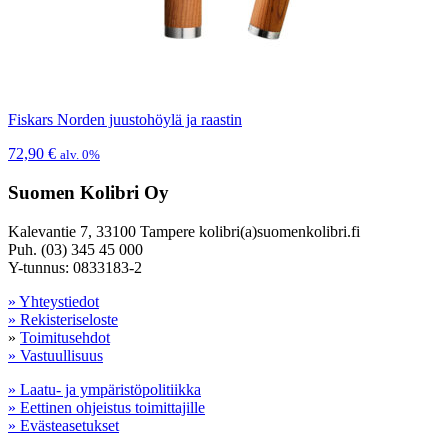
Fiskars Norden juustohöylä ja raastin
72,90
€
alv. 0%
Suomen Kolibri Oy
Kalevantie 7, 33100 Tampere kolibri(a)suomenkolibri.fi
Puh. (03) 345 45 000
Y-tunnus: 0833183-2
» Yhteystiedot
» Rekisteriseloste
»
Toimitusehdot
» Vastuullisuus
» Laatu- ja ympäristöpolitiikka
» Eettinen ohjeistus toimittajille
» Evästeasetukset