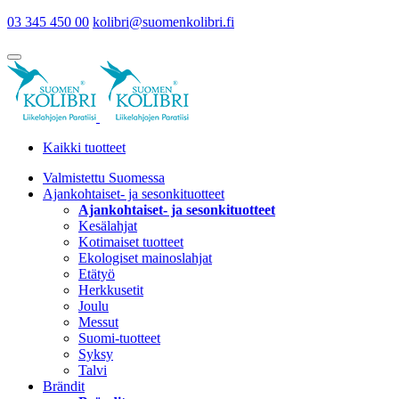
03 345 450 00
kolibri@suomenkolibri.fi
Kaikki tuotteet
Valmistettu Suomessa
Ajankohtaiset- ja sesonkituotteet
Ajankohtaiset- ja sesonkituotteet
Kesälahjat
Kotimaiset tuotteet
Ekologiset mainoslahjat
Etätyö
Herkkusetit
Joulu
Messut
Suomi-tuotteet
Syksy
Talvi
Brändit