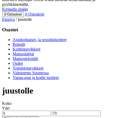
pyyhkäisemällä.
Kirjaudu sisään
0
Ostoskori
0
Ostoskori
Etusivu
/
juustolle
Osastot
Ajankohtaiset- ja sesonkituotteet
Brändit
Keittiötarvikkeet
Mainoslahjat
Mainostekstiilit
Outlet
Toimistotarvikkeet
Valmistettu Suomessa
Vapaa-ajan ja kodin tuotteet
juustolle
Koko
Väri