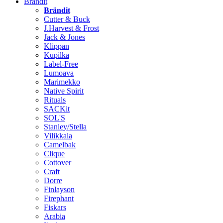
Brändit
Brändit
Cutter & Buck
J.Harvest & Frost
Jack & Jones
Klippan
Kupilka
Label-Free
Lumoava
Marimekko
Native Spirit
Rituals
SACKit
SOL'S
Stanley/Stella
Vilikkala
Camelbak
Clique
Cottover
Craft
Dorre
Finlayson
Firephant
Fiskars
Arabia