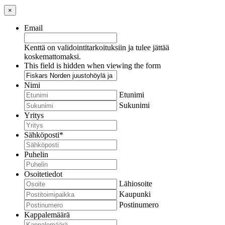
×
Email
Kenttä on validointitarkoituksiin ja tulee jättää
koskemattomaksi.
This field is hidden when viewing the form
Nimi
Etunimi
Sukunimi
Yritys
Sähköposti
*
Puhelin
Osoitetiedot
Lähiosoite
Kaupunki
Postinumero
Kappalemäärä