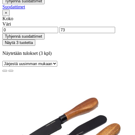
Tyhjennä suodattimet
Suodattimet
×
Koko
Väri
Tyhjennä suodattimet
Näytä 3 tuotetta
Näytetään tulokset (3 kpl)