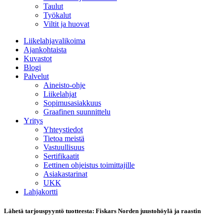
Taulut
Työkalut
Viltit ja huovat
Liikelahjavalikoima
Ajankohtaista
Kuvastot
Blogi
Palvelut
Aineisto-ohje
Liikelahjat
Sopimusasiakkuus
Graafinen suunnittelu
Yritys
Yhteystiedot
Tietoa meistä
Vastuullisuus
Sertifikaatit
Eettinen ohjeistus toimittajille
Asiakastarinat
UKK
Lahjakortti
Lähetä tarjouspyyntö tuotteesta: Fiskars Norden juustohöylä ja raastin