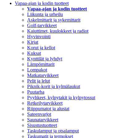
Vapaa-ajan ja kodin tuotteet
Vapaa-ajan ja kodin tuotteet
Liikunta ja urheilu
Askelmittarit ja sykemittarit
Golf-tarvikkeet
Kaiuttimet, kuulokkeet ja radiot
Hyvinvointi
Kirjat
Korut ja kellot
Kuksat
Kynttilät ja lyhdyt
Lämpömittarit
Lompakot
Matkatarvikkeet
Pelit ja lelut
Piknik-korit ja kylmälaukut
Puutarha
Pyyhkeet, kylpytakit ja kylpytossut
Retkeilytarvikkeet
Riippumatot ja alustat
Sateenvarjot
Saunatarvikkeet
Sisustustuotteet
Taskulamput ja otsalamput
Taskumatit ja termokset