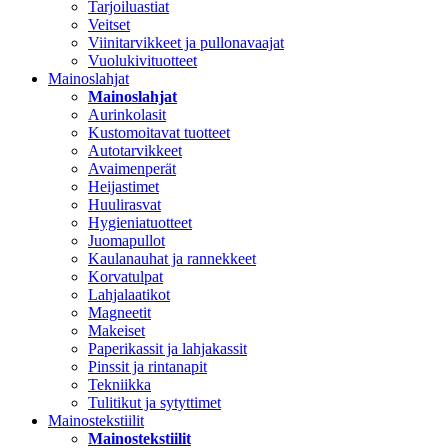
Tarjoiluastiat
Veitset
Viinitarvikkeet ja pullonavaajat
Vuolukivituotteet
Mainoslahjat
Mainoslahjat
Aurinkolasit
Kustomoitavat tuotteet
Autotarvikkeet
Avaimenperät
Heijastimet
Huulirasvat
Hygieniatuotteet
Juomapullot
Kaulanauhat ja rannekkeet
Korvatulpat
Lahjalaatikot
Magneetit
Makeiset
Paperikassit ja lahjakassit
Pinssit ja rintanapit
Tekniikka
Tulitikut ja sytyttimet
Mainostekstiilit
Mainostekstiilit