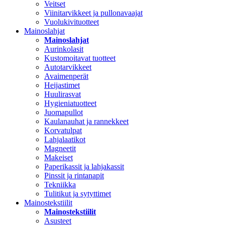
Veitset
Viinitarvikkeet ja pullonavaajat
Vuolukivituotteet
Mainoslahjat
Mainoslahjat
Aurinkolasit
Kustomoitavat tuotteet
Autotarvikkeet
Avaimenperät
Heijastimet
Huulirasvat
Hygieniatuotteet
Juomapullot
Kaulanauhat ja rannekkeet
Korvatulpat
Lahjalaatikot
Magneetit
Makeiset
Paperikassit ja lahjakassit
Pinssit ja rintanapit
Tekniikka
Tulitikut ja sytyttimet
Mainostekstiilit
Mainostekstiilit
Asusteet