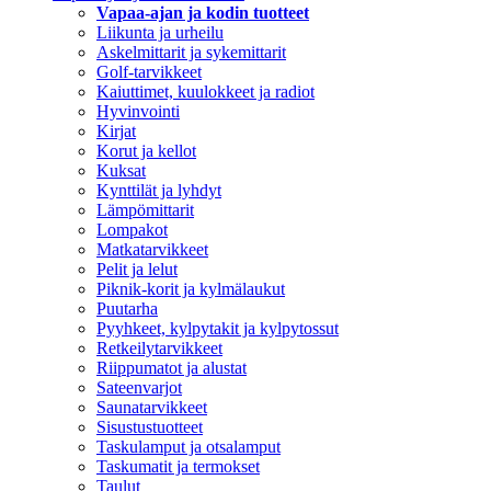
Vapaa-ajan ja kodin tuotteet
Liikunta ja urheilu
Askelmittarit ja sykemittarit
Golf-tarvikkeet
Kaiuttimet, kuulokkeet ja radiot
Hyvinvointi
Kirjat
Korut ja kellot
Kuksat
Kynttilät ja lyhdyt
Lämpömittarit
Lompakot
Matkatarvikkeet
Pelit ja lelut
Piknik-korit ja kylmälaukut
Puutarha
Pyyhkeet, kylpytakit ja kylpytossut
Retkeilytarvikkeet
Riippumatot ja alustat
Sateenvarjot
Saunatarvikkeet
Sisustustuotteet
Taskulamput ja otsalamput
Taskumatit ja termokset
Taulut