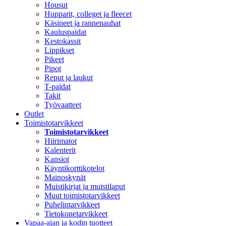
Housut
Hupparit, colleget ja fleecet
Käsineet ja rannenauhat
Kauluspaidat
Kestokassit
Lippikset
Pikeet
Pipot
Reput ja laukut
T-paidat
Takit
Työvaatteet
Outlet
Toimistotarvikkeet
Toimistotarvikkeet
Hiirimatot
Kalenterit
Kansiot
Käyntikorttikotelot
Mainoskynät
Muistikirjat ja muistilaput
Muut toimistotarvikkeet
Puhelintarvikkeet
Tietokonetarvikkeet
Vapaa-ajan ja kodin tuotteet