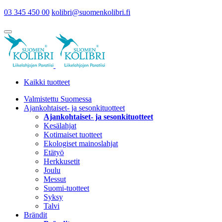
03 345 450 00
kolibri@suomenkolibri.fi
Kaikki tuotteet
Valmistettu Suomessa
Ajankohtaiset- ja sesonkituotteet
Ajankohtaiset- ja sesonkituotteet
Kesälahjat
Kotimaiset tuotteet
Ekologiset mainoslahjat
Etätyö
Herkkusetit
Joulu
Messut
Suomi-tuotteet
Syksy
Talvi
Brändit