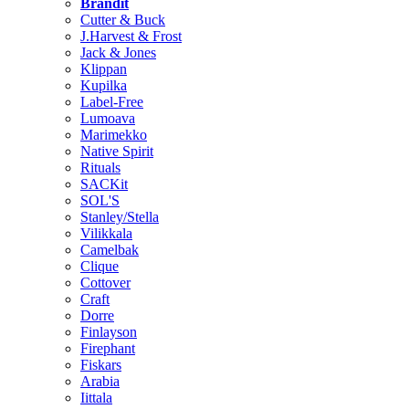
Brändit
Cutter & Buck
J.Harvest & Frost
Jack & Jones
Klippan
Kupilka
Label-Free
Lumoava
Marimekko
Native Spirit
Rituals
SACKit
SOL'S
Stanley/Stella
Vilikkala
Camelbak
Clique
Cottover
Craft
Dorre
Finlayson
Firephant
Fiskars
Arabia
Iittala