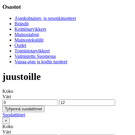
Osastot
Ajankohtaiset- ja sesonkituotteet
Brändit
Keittiötarvikkeet
Mainoslahjat
Mainostekstiilit
Outlet
Toimistotarvikkeet
Valmistettu Suomessa
Vapaa-ajan ja kodin tuotteet
juustoille
Koko
Väri
Tyhjennä suodattimet
Suodattimet
×
Koko
Väri