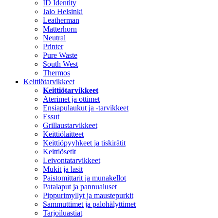
ID Identity
Jalo Helsinki
Leatherman
Matterhorn
Neutral
Printer
Pure Waste
South West
Thermos
Keittiötarvikkeet
Keittiötarvikkeet
Aterimet ja ottimet
Ensiapulaukut ja -tarvikkeet
Essut
Grillaustarvikkeet
Keittiölaitteet
Keittiöpyyhkeet ja tiskirätit
Keittiösetit
Leivontatarvikkeet
Mukit ja lasit
Paistomittarit ja munakellot
Patalaput ja pannualuset
Pippurimyllyt ja maustepurkit
Sammuttimet ja palohälyttimet
Tarjoiluastiat