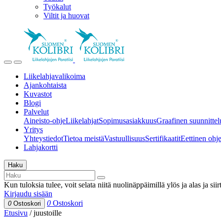
Työkalut
Viltit ja huovat
Liikelahjavalikoima
Ajankohtaista
Kuvastot
Blogi
Palvelut
Aineisto-ohje
Liikelahjat
Sopimusasiakkuus
Graafinen suunnittel
Yritys
Yhteystiedot
Tietoa meistä
Vastuullisuus
Sertifikaatit
Eettinen ohjei
Lahjakortti
Haku
Kun tuloksia tulee, voit selata niitä nuolinäppäimillä ylös ja alas ja si
Kirjaudu sisään
0
Ostoskori
0
Ostoskori
Etusivu
/
juustoille