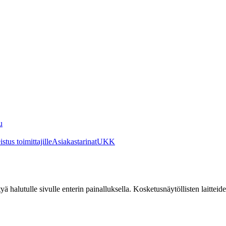
u
stus toimittajille
Asiakastarinat
UKK
irtyä halutulle sivulle enterin painalluksella. Kosketusnäytöllisten laittei