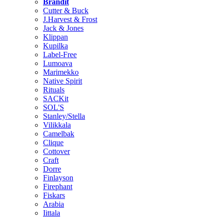
Brändit
Cutter & Buck
J.Harvest & Frost
Jack & Jones
Klippan
Kupilka
Label-Free
Lumoava
Marimekko
Native Spirit
Rituals
SACKit
SOL'S
Stanley/Stella
Vilikkala
Camelbak
Clique
Cottover
Craft
Dorre
Finlayson
Firephant
Fiskars
Arabia
Iittala