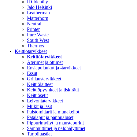
ID Identity
Jalo Helsinki
Leatherman
Matterhorn
Neutral
Printer
Pure Waste
South West
Thermos
Keittiötarvikkeet
Keittiötarvikkeet
Aterimet ja ottimet
Ensiapulaukut ja -tarvikkeet
Essut
Grillaustarvikkeet
Keittiölaitteet
Keittiöpyyhkeet ja tiskirätit
Keittiösetit
Leivontatarvikkeet
Mukit ja lasit
Paistomittarit ja munakellot
Patalaput ja pannualuset
Pippurimyllyt ja maustepurkit
Sammuttimet ja palohälyttimet
Tarjoiluastiat