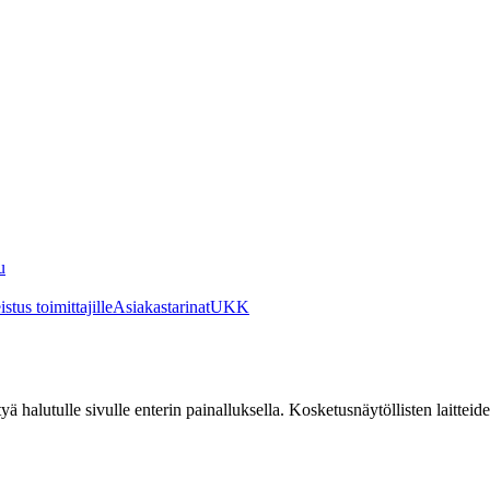
u
stus toimittajille
Asiakastarinat
UKK
irtyä halutulle sivulle enterin painalluksella. Kosketusnäytöllisten laittei