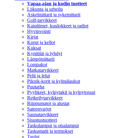
Vapaa-ajan ja kodin tuotteet
Liikunta ja urheilu
Askelmittarit ja sykemittarit
Golf-tarvikkeet
Kaiuttimet, kuulokkeet ja radiot
Hyvinvointi
Kirjat
Korut ja kellot
Kuksat
Kynttilät ja lyhdyt
Lämpömittarit
Lompakot
Matkatarvikkeet
Pelit ja lelut
Piknik-korit ja kylmälaukut
Puutarha
Pyyhkeet, kylpytakit ja kylpytossut
Retkeilytarvikkeet
Riippumatot ja alustat
Sateenvarjot
Saunatarvikkeet
Sisustustuotteet
Taskulamput ja otsalamput
Taskumatit ja termokset
Taulut