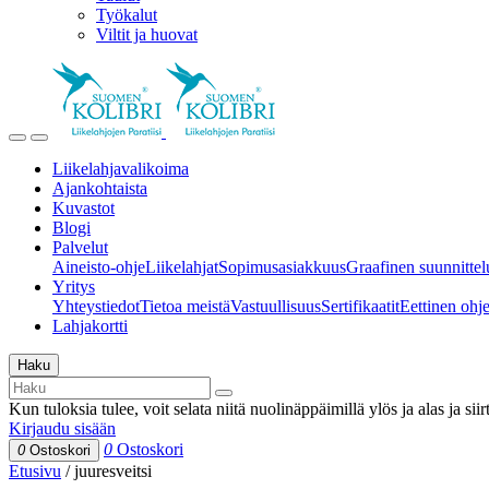
Työkalut
Viltit ja huovat
Liikelahjavalikoima
Ajankohtaista
Kuvastot
Blogi
Palvelut
Aineisto-ohje
Liikelahjat
Sopimusasiakkuus
Graafinen suunnittel
Yritys
Yhteystiedot
Tietoa meistä
Vastuullisuus
Sertifikaatit
Eettinen ohjei
Lahjakortti
Haku
Kun tuloksia tulee, voit selata niitä nuolinäppäimillä ylös ja alas ja si
Kirjaudu sisään
0
Ostoskori
0
Ostoskori
Etusivu
/
juuresveitsi