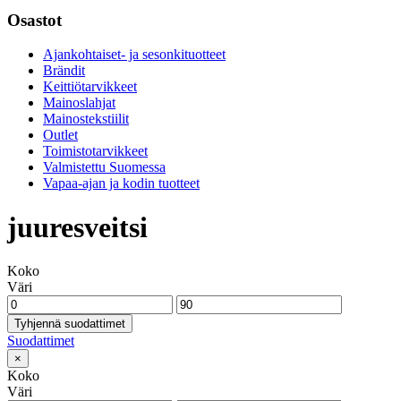
Osastot
Ajankohtaiset- ja sesonkituotteet
Brändit
Keittiötarvikkeet
Mainoslahjat
Mainostekstiilit
Outlet
Toimistotarvikkeet
Valmistettu Suomessa
Vapaa-ajan ja kodin tuotteet
juuresveitsi
Koko
Väri
Tyhjennä suodattimet
Suodattimet
×
Koko
Väri