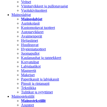
Veitset
Viinitarvikkeet ja pullonavaajat
Vuolukivituotteet
Mainoslahjat
Mainoslahjat
Aurinkolasit
Kustomoitavat tuotteet
Autotarvikkeet
Avaimenperät
Heijastimet
Huulirasvat
Hygieniatuotteet
Juomapullot
Kaulanauhat ja rannekkeet
Korvatulpat
Lahjalaatikot
Magneetit
Makeiset
Paperikassit ja lahjakassit
Pinssit ja rintanapit
Tekniikka
Tulitikut ja sytyttimet
Mainostekstiilit
Mainostekstiilit
Asusteet