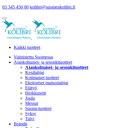
03 345 450 00
kolibri@suomenkolibri.fi
Kaikki tuotteet
Valmistettu Suomessa
Ajankohtaiset- ja sesonkituotteet
Ajankohtaiset- ja sesonkituotteet
Kesälahjat
Kotimaiset tuotteet
Ekologiset mainoslahjat
Etätyö
Herkkusetit
Joulu
Messut
Suomi-tuotteet
Syksy
Talvi
Brändit