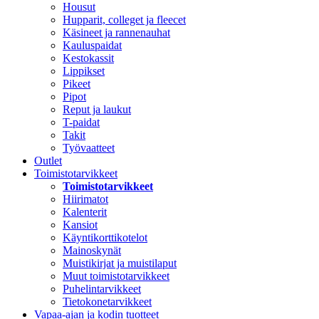
Housut
Hupparit, colleget ja fleecet
Käsineet ja rannenauhat
Kauluspaidat
Kestokassit
Lippikset
Pikeet
Pipot
Reput ja laukut
T-paidat
Takit
Työvaatteet
Outlet
Toimistotarvikkeet
Toimistotarvikkeet
Hiirimatot
Kalenterit
Kansiot
Käyntikorttikotelot
Mainoskynät
Muistikirjat ja muistilaput
Muut toimistotarvikkeet
Puhelintarvikkeet
Tietokonetarvikkeet
Vapaa-ajan ja kodin tuotteet