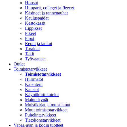
Housut
Hupparit, colleget ja fleecet
Käsineet ja rannenauhat
Kauluspaidat
Kestokassit
Lippikset
Pikeet
Pipot
Reput ja laukut
T-paidat
Takit
Työvaatteet
Outlet
Toimistotarvikkeet
Toimistotarvikkeet
Hiirimatot
Kalenterit
Kansiot
Käyntikorttikotelot
Mainoskynät
Muistikirjat ja muistilaput
Muut toimistotarvikkeet
Puhelintarvikkeet
Tietokonetarvikkeet
Vapaa-ajan ja kodin tuotteet