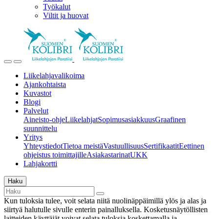
Työkalut
Viltit ja huovat
Liikelahjavalikoima
Ajankohtaista
Kuvastot
Blogi
Palvelut
Aineisto-ohje
Liikelahjat
Sopimusasiakkuus
Graafinen
suunnittelu
Yritys
Yhteystiedot
Tietoa meistä
Vastuullisuus
Sertifikaatit
Eettinen
ohjeistus toimittajille
Asiakastarinat
UKK
Lahjakortti
Haku
Kun tuloksia tulee, voit selata niitä nuolinäppäimillä ylös ja alas ja
siirtyä halutulle sivulle enterin painalluksella. Kosketusnäytöllisten
laitteiden käyttäjät voivat selata tuloksia koskettamalla ja