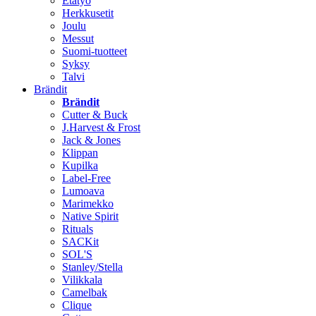
Etätyö
Herkkusetit
Joulu
Messut
Suomi-tuotteet
Syksy
Talvi
Brändit
Brändit
Cutter & Buck
J.Harvest & Frost
Jack & Jones
Klippan
Kupilka
Label-Free
Lumoava
Marimekko
Native Spirit
Rituals
SACKit
SOL'S
Stanley/Stella
Vilikkala
Camelbak
Clique