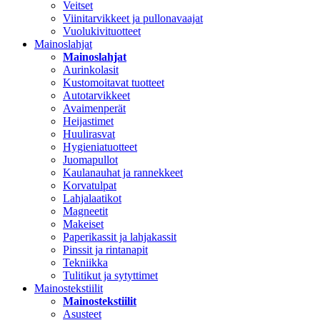
Veitset
Viinitarvikkeet ja pullonavaajat
Vuolukivituotteet
Mainoslahjat
Mainoslahjat
Aurinkolasit
Kustomoitavat tuotteet
Autotarvikkeet
Avaimenperät
Heijastimet
Huulirasvat
Hygieniatuotteet
Juomapullot
Kaulanauhat ja rannekkeet
Korvatulpat
Lahjalaatikot
Magneetit
Makeiset
Paperikassit ja lahjakassit
Pinssit ja rintanapit
Tekniikka
Tulitikut ja sytyttimet
Mainostekstiilit
Mainostekstiilit
Asusteet