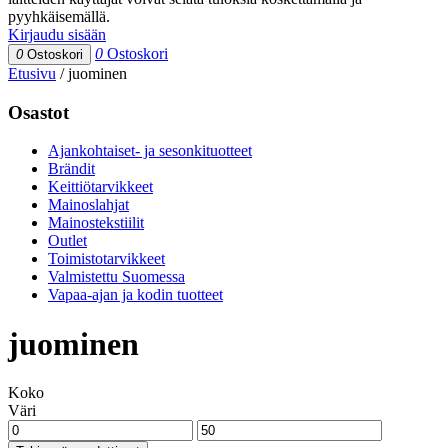
pyyhkäisemällä.
Kirjaudu sisään
0
Ostoskori
0
Ostoskori
Etusivu
/
juominen
Osastot
Ajankohtaiset- ja sesonkituotteet
Brändit
Keittiötarvikkeet
Mainoslahjat
Mainostekstiilit
Outlet
Toimistotarvikkeet
Valmistettu Suomessa
Vapaa-ajan ja kodin tuotteet
juominen
Koko
Väri