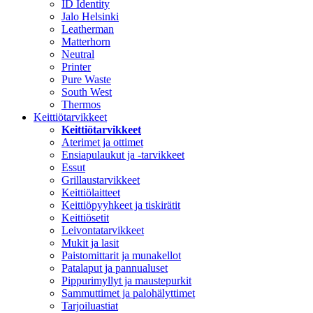
ID Identity
Jalo Helsinki
Leatherman
Matterhorn
Neutral
Printer
Pure Waste
South West
Thermos
Keittiötarvikkeet
Keittiötarvikkeet
Aterimet ja ottimet
Ensiapulaukut ja -tarvikkeet
Essut
Grillaustarvikkeet
Keittiölaitteet
Keittiöpyyhkeet ja tiskirätit
Keittiösetit
Leivontatarvikkeet
Mukit ja lasit
Paistomittarit ja munakellot
Patalaput ja pannualuset
Pippurimyllyt ja maustepurkit
Sammuttimet ja palohälyttimet
Tarjoiluastiat