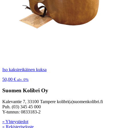
Iso kaksireikäinen kuksa
50,00
€
alv. 0%
Suomen Kolibri Oy
Kalevantie 7, 33100 Tampere kolibri(a)suomenkolibri.fi
Puh. (03) 345 45 000
Y-tunnus: 0833183-2
» Yhteystiedot
» Rekisteriseloste