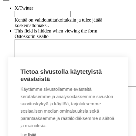
X/Twitter
Kenttä on validointitarkoituksiin ja tulee jättää
koskemattomaksi.
This field is hidden when viewing the form
Ostoskorin sisältö
Tietoa sivustolla käytetyistä
evästeistä
Käytämme sivustollamme evästeitä
Nimi
*
Etunimi
kerätäksemme ja analysoidaksemme sivuston
Sukunimi
suorituskykyä ja käyttöä, tarjotaksemme
Yritys
sosiaalisen median ominaisuuksia sekä
parantaaksemme ja räätälöidäksemme sisältöä
Sähköposti
*
ja mainoksia.
Puhelin
*
Lue lisää