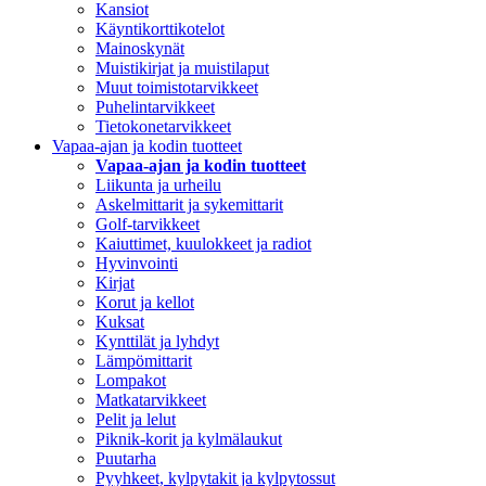
Kansiot
Käyntikorttikotelot
Mainoskynät
Muistikirjat ja muistilaput
Muut toimistotarvikkeet
Puhelintarvikkeet
Tietokonetarvikkeet
Vapaa-ajan ja kodin tuotteet
Vapaa-ajan ja kodin tuotteet
Liikunta ja urheilu
Askelmittarit ja sykemittarit
Golf-tarvikkeet
Kaiuttimet, kuulokkeet ja radiot
Hyvinvointi
Kirjat
Korut ja kellot
Kuksat
Kynttilät ja lyhdyt
Lämpömittarit
Lompakot
Matkatarvikkeet
Pelit ja lelut
Piknik-korit ja kylmälaukut
Puutarha
Pyyhkeet, kylpytakit ja kylpytossut