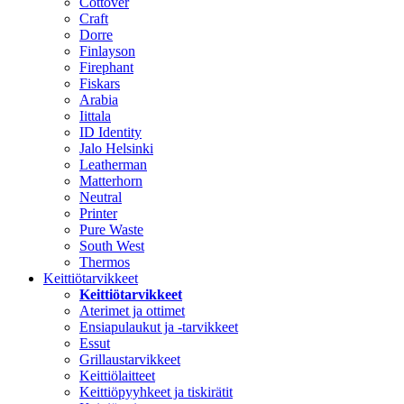
Cottover
Craft
Dorre
Finlayson
Firephant
Fiskars
Arabia
Iittala
ID Identity
Jalo Helsinki
Leatherman
Matterhorn
Neutral
Printer
Pure Waste
South West
Thermos
Keittiötarvikkeet
Keittiötarvikkeet
Aterimet ja ottimet
Ensiapulaukut ja -tarvikkeet
Essut
Grillaustarvikkeet
Keittiölaitteet
Keittiöpyyhkeet ja tiskirätit