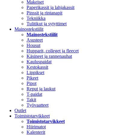
Makeiset
Paperikassit ja lahjakassit
Pinssit ja rintanapit
Tekniikka
Tulitikut ja sytyttimet
Mainostekstiilit
Mainostekstiilit
Asusteet
Housut
Hupparit, colleget ja fleecet
Käsineet ja rannenauhat
Kauluspaidat
Kestokassit
Lippikset
Pikeet
Pipot
Reput ja laukut
T-paidat
Takit
Työvaatteet
Outlet
Toimistotarvikkeet
Toimistotarvikkeet
Hiirimatot
Kalenterit