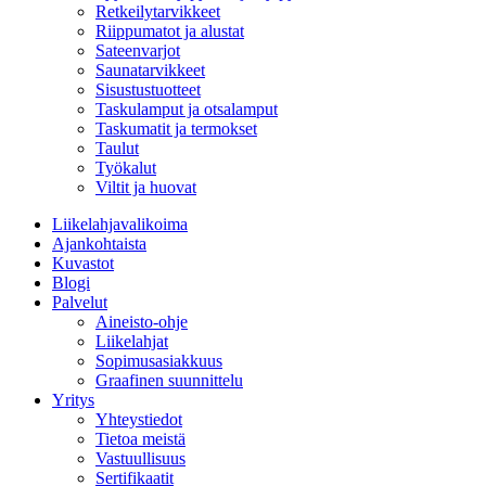
Retkeilytarvikkeet
Riippumatot ja alustat
Sateenvarjot
Saunatarvikkeet
Sisustustuotteet
Taskulamput ja otsalamput
Taskumatit ja termokset
Taulut
Työkalut
Viltit ja huovat
Liikelahjavalikoima
Ajankohtaista
Kuvastot
Blogi
Palvelut
Aineisto-ohje
Liikelahjat
Sopimusasiakkuus
Graafinen suunnittelu
Yritys
Yhteystiedot
Tietoa meistä
Vastuullisuus
Sertifikaatit