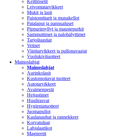
Keittiösetit
Leivontatarvikkeet
Mukit ja lasit
Paistomittarit ja munakellot
Patalaput ja pannualuset
Pippurimyllyt ja maustepurkit
Sammuttimet ja palohälyttimet
Tarjoiluastiat
Veitset
Viinitarvikkeet ja pullonavaajat
Vuolukivituotteet
Mainoslahjat
Mainoslahjat
Aurinkolasit
Kustomoitavat tuotteet
Autotarvikkeet
Avaimenperät
Heijastimet
Huulirasvat
Hygieniatuotteet
Juomapullot
Kaulanauhat ja rannekkeet
Korvatulpat
Lahjalaatikot
Magneetit