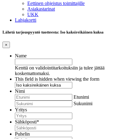
Eettinen ohjeistus toimittajille
Asiakastarinat
UKK
Lahjakortti
Lähetä tarjouspyyntö tuotteesta: Iso kaksireikäinen kuksa
×
Name
Kenttä on validointitarkoituksiin ja tulee jättää
koskemattomaksi.
This field is hidden when viewing the form
Nimi
Etunimi
Sukunimi
Yritys
Sähköposti
*
Puhelin