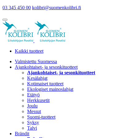
03 345 450 00
kolibri@suomenkolibri.fi
Kaikki tuotteet
Valmistettu Suomessa
Ajankohtaiset- ja sesonkituotteet
Ajankohtaiset- ja sesonkituotteet
Kesälahjat
Kotimaiset tuotteet
Ekologiset mainoslahjat
Etätyö
Herkkusetit
Joulu
Messut
Suomi-tuotteet
Syksy
Talvi
Brändit