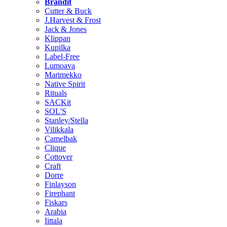
Brändit
Cutter & Buck
J.Harvest & Frost
Jack & Jones
Klippan
Kupilka
Label-Free
Lumoava
Marimekko
Native Spirit
Rituals
SACKit
SOL'S
Stanley/Stella
Vilikkala
Camelbak
Clique
Cottover
Craft
Dorre
Finlayson
Firephant
Fiskars
Arabia
Iittala