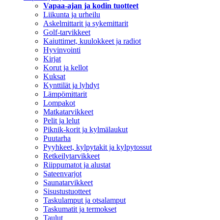
Vapaa-ajan ja kodin tuotteet
Liikunta ja urheilu
Askelmittarit ja sykemittarit
Golf-tarvikkeet
Kaiuttimet, kuulokkeet ja radiot
Hyvinvointi
Kirjat
Korut ja kellot
Kuksat
Kynttilät ja lyhdyt
Lämpömittarit
Lompakot
Matkatarvikkeet
Pelit ja lelut
Piknik-korit ja kylmälaukut
Puutarha
Pyyhkeet, kylpytakit ja kylpytossut
Retkeilytarvikkeet
Riippumatot ja alustat
Sateenvarjot
Saunatarvikkeet
Sisustustuotteet
Taskulamput ja otsalamput
Taskumatit ja termokset
Taulut