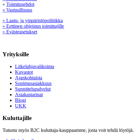
»
Toimitusehdot
» Vastuullisuus
» Laatu- ja ympäristöpolitiikka
» Eettinen ohjeistus toimittajille
» Evästeasetukset
Yrityksille
Liikelahjavalikoima
Kuvastot
Ajankohtaista
Sopimusasiakkuus
Sunnittelupalvelut
Asiakastarinat
Blogi
UKK
Kuluttajille
Tutustu myös B2C kuluttaja-kauppaamme, josta voit tehdä löytöjä.