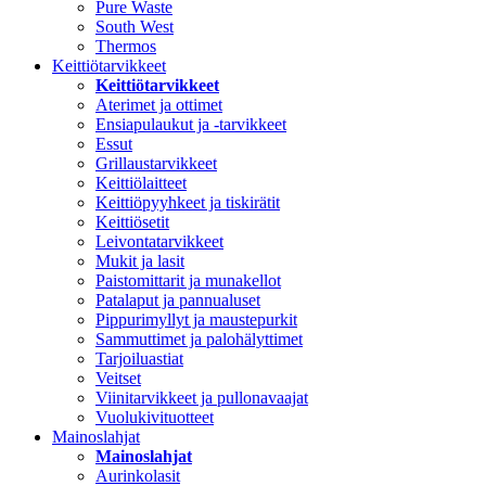
Pure Waste
South West
Thermos
Keittiötarvikkeet
Keittiötarvikkeet
Aterimet ja ottimet
Ensiapulaukut ja -tarvikkeet
Essut
Grillaustarvikkeet
Keittiölaitteet
Keittiöpyyhkeet ja tiskirätit
Keittiösetit
Leivontatarvikkeet
Mukit ja lasit
Paistomittarit ja munakellot
Patalaput ja pannualuset
Pippurimyllyt ja maustepurkit
Sammuttimet ja palohälyttimet
Tarjoiluastiat
Veitset
Viinitarvikkeet ja pullonavaajat
Vuolukivituotteet
Mainoslahjat
Mainoslahjat
Aurinkolasit