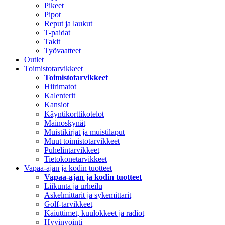
Pikeet
Pipot
Reput ja laukut
T-paidat
Takit
Työvaatteet
Outlet
Toimistotarvikkeet
Toimistotarvikkeet
Hiirimatot
Kalenterit
Kansiot
Käyntikorttikotelot
Mainoskynät
Muistikirjat ja muistilaput
Muut toimistotarvikkeet
Puhelintarvikkeet
Tietokonetarvikkeet
Vapaa-ajan ja kodin tuotteet
Vapaa-ajan ja kodin tuotteet
Liikunta ja urheilu
Askelmittarit ja sykemittarit
Golf-tarvikkeet
Kaiuttimet, kuulokkeet ja radiot
Hyvinvointi