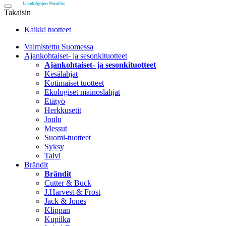
Takaisin
Kaikki tuotteet
Valmistettu Suomessa
Ajankohtaiset- ja sesonkituotteet
Ajankohtaiset- ja sesonkituotteet
Kesälahjat
Kotimaiset tuotteet
Ekologiset mainoslahjat
Etätyö
Herkkusetit
Joulu
Messut
Suomi-tuotteet
Syksy
Talvi
Brändit
Brändit
Cutter & Buck
J.Harvest & Frost
Jack & Jones
Klippan
Kupilka