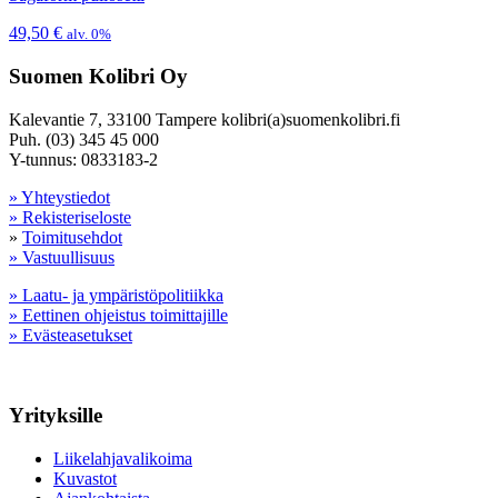
49,50
€
alv. 0%
Suomen Kolibri Oy
Kalevantie 7, 33100 Tampere kolibri(a)suomenkolibri.fi
Puh. (03) 345 45 000
Y-tunnus: 0833183-2
» Yhteystiedot
» Rekisteriseloste
»
Toimitusehdot
» Vastuullisuus
» Laatu- ja ympäristöpolitiikka
» Eettinen ohjeistus toimittajille
» Evästeasetukset
Yrityksille
Liikelahjavalikoima
Kuvastot