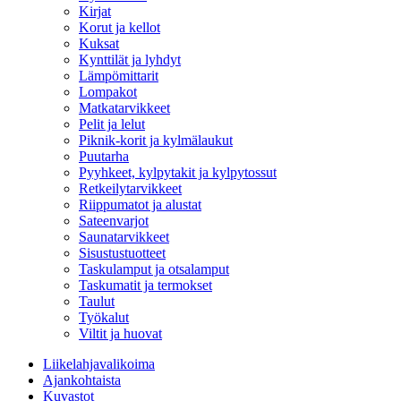
Kirjat
Korut ja kellot
Kuksat
Kynttilät ja lyhdyt
Lämpömittarit
Lompakot
Matkatarvikkeet
Pelit ja lelut
Piknik-korit ja kylmälaukut
Puutarha
Pyyhkeet, kylpytakit ja kylpytossut
Retkeilytarvikkeet
Riippumatot ja alustat
Sateenvarjot
Saunatarvikkeet
Sisustustuotteet
Taskulamput ja otsalamput
Taskumatit ja termokset
Taulut
Työkalut
Viltit ja huovat
Liikelahjavalikoima
Ajankohtaista
Kuvastot