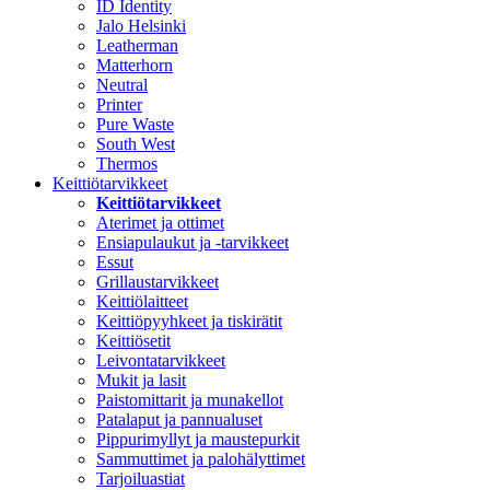
ID Identity
Jalo Helsinki
Leatherman
Matterhorn
Neutral
Printer
Pure Waste
South West
Thermos
Keittiötarvikkeet
Keittiötarvikkeet
Aterimet ja ottimet
Ensiapulaukut ja -tarvikkeet
Essut
Grillaustarvikkeet
Keittiölaitteet
Keittiöpyyhkeet ja tiskirätit
Keittiösetit
Leivontatarvikkeet
Mukit ja lasit
Paistomittarit ja munakellot
Patalaput ja pannualuset
Pippurimyllyt ja maustepurkit
Sammuttimet ja palohälyttimet
Tarjoiluastiat