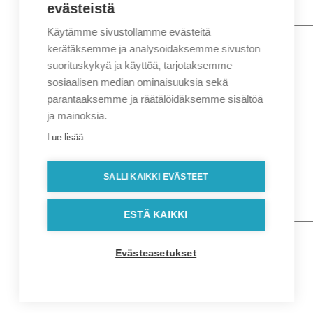
evästeistä
Käytämme sivustollamme evästeitä
Nimi
*
Etunimi
kerätäksemme ja analysoidaksemme sivuston
Sukunimi
suorituskykyä ja käyttöä, tarjotaksemme
Yritys
sosiaalisen median ominaisuuksia sekä
parantaaksemme ja räätälöidäksemme sisältöä
Sähköposti
*
ja mainoksia.
Puhelin
*
Lue lisää
Osoitetiedot
Lähiosoite
SALLI KAIKKI EVÄSTEET
Kaupunki
Postinumero
Viesti
ESTÄ KAIKKI
Evästeasetukset