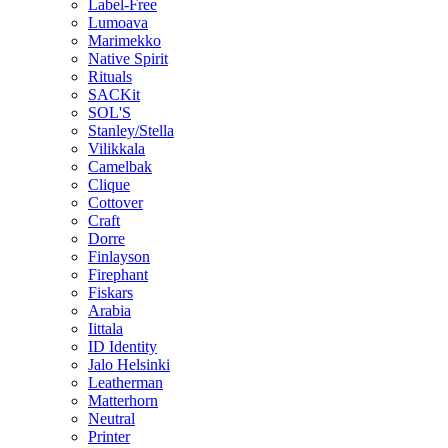
Label-Free
Lumoava
Marimekko
Native Spirit
Rituals
SACKit
SOL'S
Stanley/Stella
Vilikkala
Camelbak
Clique
Cottover
Craft
Dorre
Finlayson
Firephant
Fiskars
Arabia
Iittala
ID Identity
Jalo Helsinki
Leatherman
Matterhorn
Neutral
Printer