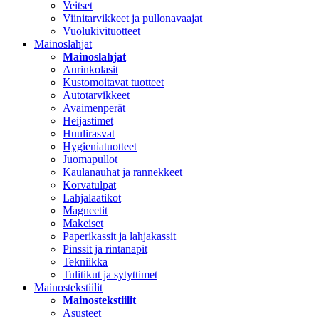
Veitset
Viinitarvikkeet ja pullonavaajat
Vuolukivituotteet
Mainoslahjat
Mainoslahjat
Aurinkolasit
Kustomoitavat tuotteet
Autotarvikkeet
Avaimenperät
Heijastimet
Huulirasvat
Hygieniatuotteet
Juomapullot
Kaulanauhat ja rannekkeet
Korvatulpat
Lahjalaatikot
Magneetit
Makeiset
Paperikassit ja lahjakassit
Pinssit ja rintanapit
Tekniikka
Tulitikut ja sytyttimet
Mainostekstiilit
Mainostekstiilit
Asusteet