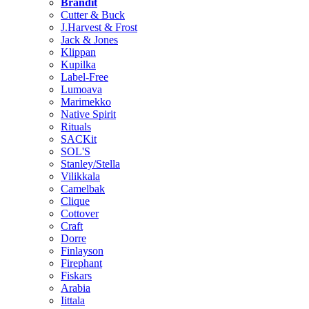
Brändit
Cutter & Buck
J.Harvest & Frost
Jack & Jones
Klippan
Kupilka
Label-Free
Lumoava
Marimekko
Native Spirit
Rituals
SACKit
SOL'S
Stanley/Stella
Vilikkala
Camelbak
Clique
Cottover
Craft
Dorre
Finlayson
Firephant
Fiskars
Arabia
Iittala