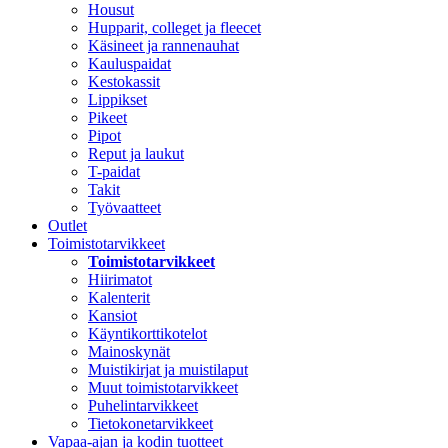
Housut
Hupparit, colleget ja fleecet
Käsineet ja rannenauhat
Kauluspaidat
Kestokassit
Lippikset
Pikeet
Pipot
Reput ja laukut
T-paidat
Takit
Työvaatteet
Outlet
Toimistotarvikkeet
Toimistotarvikkeet
Hiirimatot
Kalenterit
Kansiot
Käyntikorttikotelot
Mainoskynät
Muistikirjat ja muistilaput
Muut toimistotarvikkeet
Puhelintarvikkeet
Tietokonetarvikkeet
Vapaa-ajan ja kodin tuotteet