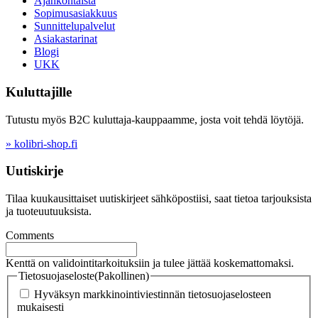
Ajankohtaista
Sopimusasiakkuus
Sunnittelupalvelut
Asiakastarinat
Blogi
UKK
Kuluttajille
Tutustu myös B2C kuluttaja-kauppaamme, josta voit tehdä löytöjä.
» kolibri-shop.fi
Uutiskirje
Tilaa kuukausittaiset uutiskirjeet sähköpostiisi, saat tietoa tarjouksista
ja tuoteuutuuksista.
Comments
Kenttä on validointitarkoituksiin ja tulee jättää koskemattomaksi.
Tietosuojaseloste
(Pakollinen)
Hyväksyn markkinointiviestinnän tietosuojaselosteen
mukaisesti