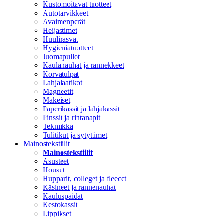
Kustomoitavat tuotteet
Autotarvikkeet
Avaimenperät
Heijastimet
Huulirasvat
Hygieniatuotteet
Juomapullot
Kaulanauhat ja rannekkeet
Korvatulpat
Lahjalaatikot
Magneetit
Makeiset
Paperikassit ja lahjakassit
Pinssit ja rintanapit
Tekniikka
Tulitikut ja sytyttimet
Mainostekstiilit
Mainostekstiilit
Asusteet
Housut
Hupparit, colleget ja fleecet
Käsineet ja rannenauhat
Kauluspaidat
Kestokassit
Lippikset