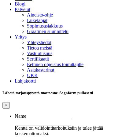
Blogi
Palvelut
Aineisto-ohje
Liikelahjat
Sopimusasiakkuus
Graafinen suunnittelu
Yritys
Yhteystiedot
Tietoa meistä
Vastuullisuus
Sertifikaatit
Eettinen ohjeistus toimittajille
Asiakastarinat
UKK
Lahjakortti
Lähetä tarjouspyyntö tuotteesta: Sagaform pullosetti
×
Name
Kenttä on validointitarkoituksiin ja tulee jättää
koskemattomaksi.