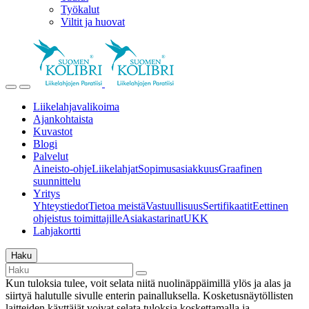
Työkalut
Viltit ja huovat
Liikelahjavalikoima
Ajankohtaista
Kuvastot
Blogi
Palvelut
Aineisto-ohje
Liikelahjat
Sopimusasiakkuus
Graafinen
suunnittelu
Yritys
Yhteystiedot
Tietoa meistä
Vastuullisuus
Sertifikaatit
Eettinen
ohjeistus toimittajille
Asiakastarinat
UKK
Lahjakortti
Haku
Kun tuloksia tulee, voit selata niitä nuolinäppäimillä ylös ja alas ja
siirtyä halutulle sivulle enterin painalluksella. Kosketusnäytöllisten
laitteiden käyttäjät voivat selata tuloksia koskettamalla ja