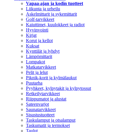
Vapaa-ajan ja kodin tuotteet
Liikunta ja urheilu
Askelmittarit ja sykemittarit
Golf-tarvikkeet
Kaiuttimet, kuulokkeet ja radiot
Hyvinvointi
Kirjat
Korut ja kellot
Kuksat
Kynttilät ja lyhdyt
Lämpömittarit
Lompakot
Matkatarvikkeet
Pelit ja lelut
Piknik-korit ja kylmälaukut
Puutarha
Pyyhkeet, kylpytakit ja kylpytossut
Retkeilytarvikkeet
Riippumatot ja alustat
Sateenvarjot
Saunatarvikkeet
Sisustustuotteet
Taskulamput ja otsalamput
Taskumatit ja termokset
Taulut