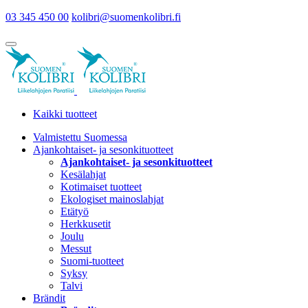
03 345 450 00
kolibri@suomenkolibri.fi
Kaikki tuotteet
Valmistettu Suomessa
Ajankohtaiset- ja sesonkituotteet
Ajankohtaiset- ja sesonkituotteet
Kesälahjat
Kotimaiset tuotteet
Ekologiset mainoslahjat
Etätyö
Herkkusetit
Joulu
Messut
Suomi-tuotteet
Syksy
Talvi
Brändit