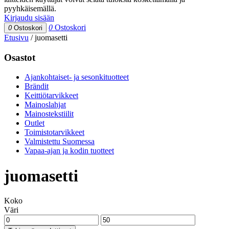
pyyhkäisemällä.
Kirjaudu sisään
0
Ostoskori
0
Ostoskori
Etusivu
/
juomasetti
Osastot
Ajankohtaiset- ja sesonkituotteet
Brändit
Keittiötarvikkeet
Mainoslahjat
Mainostekstiilit
Outlet
Toimistotarvikkeet
Valmistettu Suomessa
Vapaa-ajan ja kodin tuotteet
juomasetti
Koko
Väri