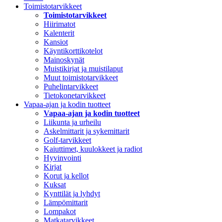
Toimistotarvikkeet
Toimistotarvikkeet
Hiirimatot
Kalenterit
Kansiot
Käyntikorttikotelot
Mainoskynät
Muistikirjat ja muistilaput
Muut toimistotarvikkeet
Puhelintarvikkeet
Tietokonetarvikkeet
Vapaa-ajan ja kodin tuotteet
Vapaa-ajan ja kodin tuotteet
Liikunta ja urheilu
Askelmittarit ja sykemittarit
Golf-tarvikkeet
Kaiuttimet, kuulokkeet ja radiot
Hyvinvointi
Kirjat
Korut ja kellot
Kuksat
Kynttilät ja lyhdyt
Lämpömittarit
Lompakot
Matkatarvikkeet