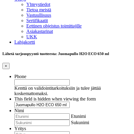
Yhteystiedot
Tietoa meistä
Vastuullisuus
Sertifikaatit
Eettinen ohjeistus toimittajille
Asiakastarinat
UKK
Lahjakortti
Lähetä tarjouspyyntö tuotteesta: Juomapullo H2O ECO 650 ml
×
Phone
Kenttä on validointitarkoituksiin ja tulee jättää
koskemattomaksi.
This field is hidden when viewing the form
Nimi
Etunimi
Sukunimi
Yritys