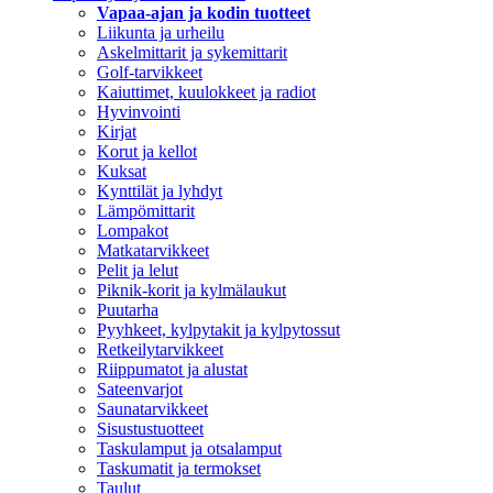
Vapaa-ajan ja kodin tuotteet
Liikunta ja urheilu
Askelmittarit ja sykemittarit
Golf-tarvikkeet
Kaiuttimet, kuulokkeet ja radiot
Hyvinvointi
Kirjat
Korut ja kellot
Kuksat
Kynttilät ja lyhdyt
Lämpömittarit
Lompakot
Matkatarvikkeet
Pelit ja lelut
Piknik-korit ja kylmälaukut
Puutarha
Pyyhkeet, kylpytakit ja kylpytossut
Retkeilytarvikkeet
Riippumatot ja alustat
Sateenvarjot
Saunatarvikkeet
Sisustustuotteet
Taskulamput ja otsalamput
Taskumatit ja termokset
Taulut