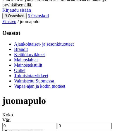
pyyhkäisemällä.
Kirjaudu sisään
0
Ostoskori
0
Ostoskori
Etusivu
/
juomapulo
Osastot
Ajankohtaiset- ja sesonkituotteet
Brändit
Keittiötarvikkeet
Mainoslahjat
Mainostekstiilit
Outlet
Toimistotarvikkeet
Valmistettu Suomessa
Vapaa-ajan ja kodin tuotteet
juomapulo
Koko
Väri