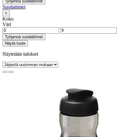
Tyhjennä suodattimet
Suodattimet
×
Koko
Väri
Tyhjennä suodattimet
Näytä tuote
Näytetään tulokset