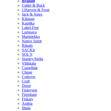
Brändit
Cutter & Buck
J.Harvest & Frost
Jack & Jones
Klippan
Kupilka
Label-Free
Lumoava
Marimekko
Native Spirit
Rituals
SACKit
SOL'S
Stanley/Stella
Vilikkala
Camelbak
Clique
Cottover
Craft
Dorre
Finlayson
Firephant
Fiskars
Arabia
Iittala