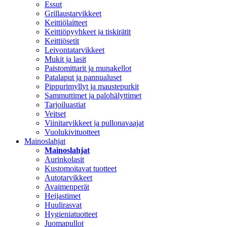
Essut
Grillaustarvikkeet
Keittiölaitteet
Keittiöpyyhkeet ja tiskirätit
Keittiösetit
Leivontatarvikkeet
Mukit ja lasit
Paistomittarit ja munakellot
Patalaput ja pannualuset
Pippurimyllyt ja maustepurkit
Sammuttimet ja palohälyttimet
Tarjoiluastiat
Veitset
Viinitarvikkeet ja pullonavaajat
Vuolukivituotteet
Mainoslahjat
Mainoslahjat
Aurinkolasit
Kustomoitavat tuotteet
Autotarvikkeet
Avaimenperät
Heijastimet
Huulirasvat
Hygieniatuotteet
Juomapullot