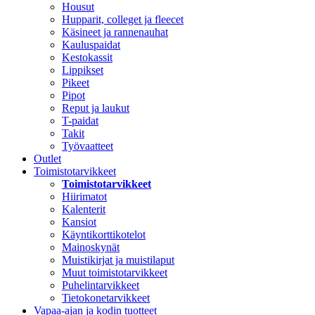
Housut
Hupparit, colleget ja fleecet
Käsineet ja rannenauhat
Kauluspaidat
Kestokassit
Lippikset
Pikeet
Pipot
Reput ja laukut
T-paidat
Takit
Työvaatteet
Outlet
Toimistotarvikkeet
Toimistotarvikkeet
Hiirimatot
Kalenterit
Kansiot
Käyntikorttikotelot
Mainoskynät
Muistikirjat ja muistilaput
Muut toimistotarvikkeet
Puhelintarvikkeet
Tietokonetarvikkeet
Vapaa-ajan ja kodin tuotteet