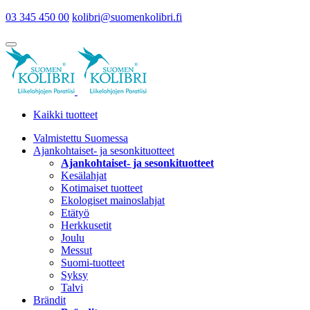
03 345 450 00
kolibri@suomenkolibri.fi
Kaikki tuotteet
Valmistettu Suomessa
Ajankohtaiset- ja sesonkituotteet
Ajankohtaiset- ja sesonkituotteet
Kesälahjat
Kotimaiset tuotteet
Ekologiset mainoslahjat
Etätyö
Herkkusetit
Joulu
Messut
Suomi-tuotteet
Syksy
Talvi
Brändit