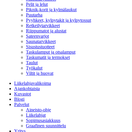
Pelit ja lelut
Piknik-korit ja kylmälaukut
Puutarha
Pyyhkeet, kylpytakit ja kylpytossut
Retkeilytarvikkeet
Riippumatot ja alustat
Sateenvarjot
Saunatarvikkeet
Sisustustuotteet
Taskulamput ja otsalamput
Taskumatit ja termokset
Taulut
Työkalut
Viltit ja huovat
Liikelahjavalikoima
Ajankohtaista
Kuvastot
Blogi
Palvelut
Aineisto-ohje
Liikelahjat
Sopimusasiakkuus
Graafinen suunnittelu
Yritys