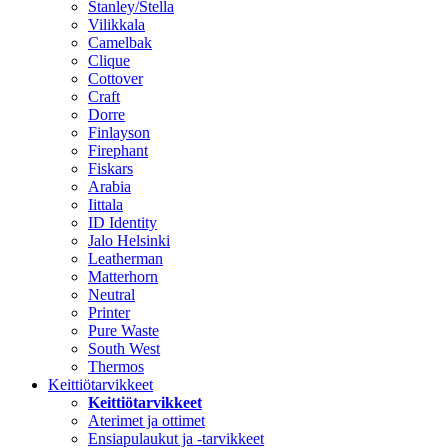
Stanley/Stella
Vilikkala
Camelbak
Clique
Cottover
Craft
Dorre
Finlayson
Firephant
Fiskars
Arabia
Iittala
ID Identity
Jalo Helsinki
Leatherman
Matterhorn
Neutral
Printer
Pure Waste
South West
Thermos
Keittiötarvikkeet
Keittiötarvikkeet
Aterimet ja ottimet
Ensiapulaukut ja -tarvikkeet