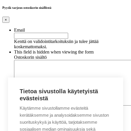
Pyydä tarjous ostoskorin sisällöstä
×
Email
Kenttä on validointitarkoituksiin ja tulee jättää
koskemattomaksi.
This field is hidden when viewing the form
Ostoskorin sisältö
Tietoa sivustolla käytetyistä
evästeistä
Käytämme sivustollamme evästeitä
Nimi
*
Etunimi
kerätäksemme ja analysoidaksemme sivuston
Sukunimi
suorituskykyä ja käyttöä, tarjotaksemme
Yritys
sosiaalisen median ominaisuuksia sekä