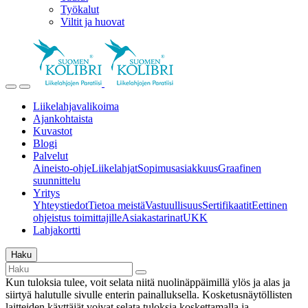
Työkalut
Viltit ja huovat
Liikelahjavalikoima
Ajankohtaista
Kuvastot
Blogi
Palvelut
Aineisto-ohje
Liikelahjat
Sopimusasiakkuus
Graafinen
suunnittelu
Yritys
Yhteystiedot
Tietoa meistä
Vastuullisuus
Sertifikaatit
Eettinen
ohjeistus toimittajille
Asiakastarinat
UKK
Lahjakortti
Haku
Kun tuloksia tulee, voit selata niitä nuolinäppäimillä ylös ja alas ja
siirtyä halutulle sivulle enterin painalluksella. Kosketusnäytöllisten
laitteiden käyttäjät voivat selata tuloksia koskettamalla ja