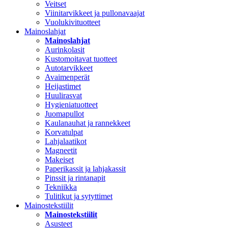
Veitset
Viinitarvikkeet ja pullonavaajat
Vuolukivituotteet
Mainoslahjat
Mainoslahjat
Aurinkolasit
Kustomoitavat tuotteet
Autotarvikkeet
Avaimenperät
Heijastimet
Huulirasvat
Hygieniatuotteet
Juomapullot
Kaulanauhat ja rannekkeet
Korvatulpat
Lahjalaatikot
Magneetit
Makeiset
Paperikassit ja lahjakassit
Pinssit ja rintanapit
Tekniikka
Tulitikut ja sytyttimet
Mainostekstiilit
Mainostekstiilit
Asusteet