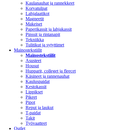
Kaulanauhat ja rannekkeet
Korvatulpat
Lahjalaatikot
Magneetit
Makeiset
Paperikassit ja lahjakassit
Pinssit ja rintanapit
Tekniikka
Tulitikut ja sytyttimet
Mainostekstiilit
Mainostekstiilit
Asusteet
Housut
Hupparit, colleget ja fleecet
Käsineet ja rannenauhat
Kauluspaidat
Kestokassit
Lippikset
Pikeet
Pipot
Reput ja laukut
T-paidat
Takit
Työvaatteet
Outlet