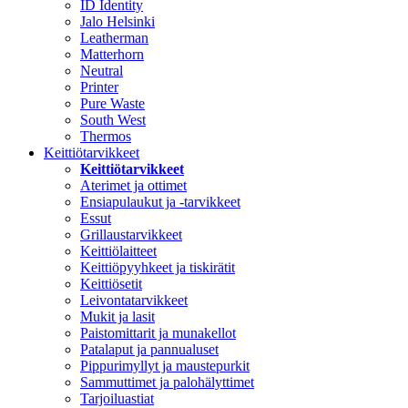
ID Identity
Jalo Helsinki
Leatherman
Matterhorn
Neutral
Printer
Pure Waste
South West
Thermos
Keittiötarvikkeet
Keittiötarvikkeet
Aterimet ja ottimet
Ensiapulaukut ja -tarvikkeet
Essut
Grillaustarvikkeet
Keittiölaitteet
Keittiöpyyhkeet ja tiskirätit
Keittiösetit
Leivontatarvikkeet
Mukit ja lasit
Paistomittarit ja munakellot
Patalaput ja pannualuset
Pippurimyllyt ja maustepurkit
Sammuttimet ja palohälyttimet
Tarjoiluastiat