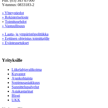
Puh. (03) 345 45 000
Y-tunnus: 0833183-2
» Yhteystiedot
» Rekisteriseloste
»
Toimitusehdot
» Vastuullisuus
» Laatu- ja ympäristöpolitiikka
» Eettinen ohjeistus toimittajille
» Evästeasetukset
Yrityksille
Liikelahjavalikoima
Kuvastot
Ajankohtaista
Sopimusasiakkuus
Sunnittelupalvelut
Asiakastarinat
Blogi
UKK