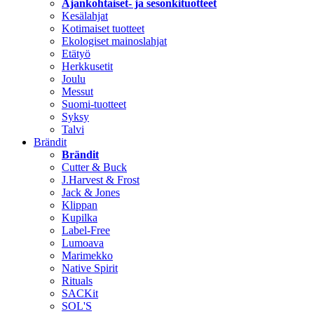
Ajankohtaiset- ja sesonkituotteet
Kesälahjat
Kotimaiset tuotteet
Ekologiset mainoslahjat
Etätyö
Herkkusetit
Joulu
Messut
Suomi-tuotteet
Syksy
Talvi
Brändit
Brändit
Cutter & Buck
J.Harvest & Frost
Jack & Jones
Klippan
Kupilka
Label-Free
Lumoava
Marimekko
Native Spirit
Rituals
SACKit
SOL'S