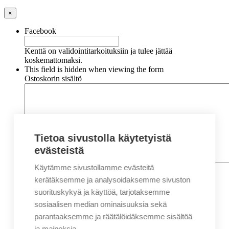
×
Facebook
Kenttä on validointitarkoituksiin ja tulee jättää
koskemattomaksi.
This field is hidden when viewing the form
Ostoskorin sisältö
Tietoa sivustolla käytetyistä
evästeistä
Käytämme sivustollamme evästeitä
Nimi
*
Etunimi
kerätäksemme ja analysoidaksemme sivuston
Sukunimi
suorituskykyä ja käyttöä, tarjotaksemme
Yritys
sosiaalisen median ominaisuuksia sekä
parantaaksemme ja räätälöidäksemme sisältöä
Sähköposti
*
ja mainoksia.