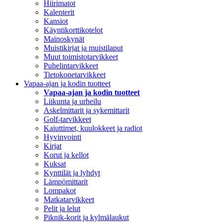
Hiirimatot
Kalenterit
Kansiot
Käyntikorttikotelot
Mainoskynät
Muistikirjat ja muistilaput
Muut toimistotarvikkeet
Puhelintarvikkeet
Tietokonetarvikkeet
Vapaa-ajan ja kodin tuotteet
Vapaa-ajan ja kodin tuotteet
Liikunta ja urheilu
Askelmittarit ja sykemittarit
Golf-tarvikkeet
Kaiuttimet, kuulokkeet ja radiot
Hyvinvointi
Kirjat
Korut ja kellot
Kuksat
Kynttilät ja lyhdyt
Lämpömittarit
Lompakot
Matkatarvikkeet
Pelit ja lelut
Piknik-korit ja kylmälaukut