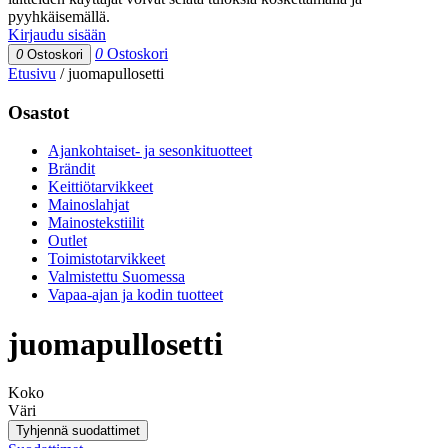
pyyhkäisemällä.
Kirjaudu sisään
0
Ostoskori
0
Ostoskori
Etusivu
/
juomapullosetti
Osastot
Ajankohtaiset- ja sesonkituotteet
Brändit
Keittiötarvikkeet
Mainoslahjat
Mainostekstiilit
Outlet
Toimistotarvikkeet
Valmistettu Suomessa
Vapaa-ajan ja kodin tuotteet
juomapullosetti
Koko
Väri
Tyhjennä suodattimet