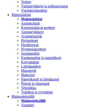
Veitset
Viinitarvikkeet ja pullonavaajat
Vuolukivituotteet
Mainoslahjat
Mainoslahjat
Aurinkolasit
Kustomoitavat tuotteet
Autotarvikkeet
Avaimenperät
Heijastimet
Huulirasvat
Hygieniatuotteet
Juomapullot
Kaulanauhat ja rannekkeet
Korvatulpat
Lahjalaatikot
Magneetit
Makeiset
Paperikassit ja lahjakassit
Pinssit ja rintanapit
Tekniikka
Tulitikut ja sytyttimet
Mainostekstiilit
Mainostekstiilit
Asusteet