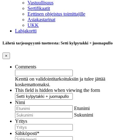
Vastuullisuus
Sertifikaatit
Eettinen ohjeistus toimittajille
Asiakastarinat
UKK
Lahjakortti
Lähetä tarjouspyyntö tuotteesta: Setti kylpytakki + juomapullo
×
Comments
Kenttä on validointitarkoituksiin ja tulee jättää
koskemattomaksi.
This field is hidden when viewing the form
Nimi
Etunimi
Sukunimi
Yritys
Sähköposti
*