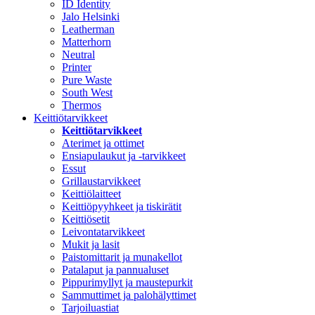
ID Identity
Jalo Helsinki
Leatherman
Matterhorn
Neutral
Printer
Pure Waste
South West
Thermos
Keittiötarvikkeet
Keittiötarvikkeet
Aterimet ja ottimet
Ensiapulaukut ja -tarvikkeet
Essut
Grillaustarvikkeet
Keittiölaitteet
Keittiöpyyhkeet ja tiskirätit
Keittiösetit
Leivontatarvikkeet
Mukit ja lasit
Paistomittarit ja munakellot
Patalaput ja pannualuset
Pippurimyllyt ja maustepurkit
Sammuttimet ja palohälyttimet
Tarjoiluastiat