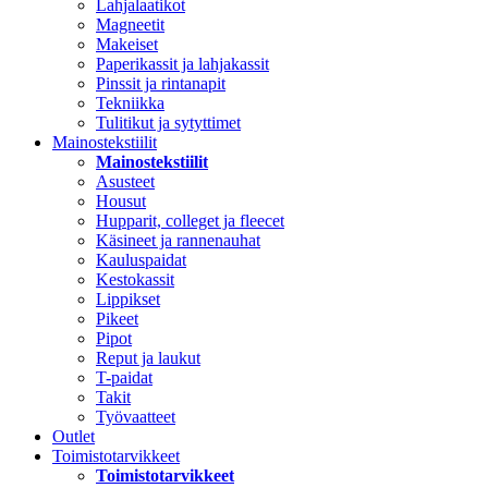
Lahjalaatikot
Magneetit
Makeiset
Paperikassit ja lahjakassit
Pinssit ja rintanapit
Tekniikka
Tulitikut ja sytyttimet
Mainostekstiilit
Mainostekstiilit
Asusteet
Housut
Hupparit, colleget ja fleecet
Käsineet ja rannenauhat
Kauluspaidat
Kestokassit
Lippikset
Pikeet
Pipot
Reput ja laukut
T-paidat
Takit
Työvaatteet
Outlet
Toimistotarvikkeet
Toimistotarvikkeet