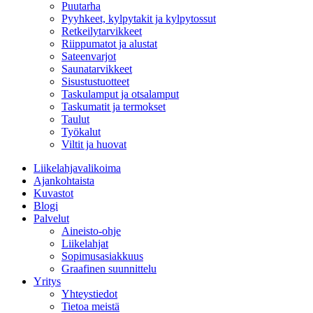
Puutarha
Pyyhkeet, kylpytakit ja kylpytossut
Retkeilytarvikkeet
Riippumatot ja alustat
Sateenvarjot
Saunatarvikkeet
Sisustustuotteet
Taskulamput ja otsalamput
Taskumatit ja termokset
Taulut
Työkalut
Viltit ja huovat
Liikelahjavalikoima
Ajankohtaista
Kuvastot
Blogi
Palvelut
Aineisto-ohje
Liikelahjat
Sopimusasiakkuus
Graafinen suunnittelu
Yritys
Yhteystiedot
Tietoa meistä