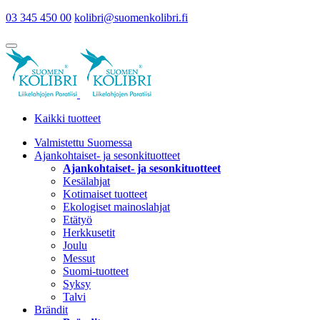
03 345 450 00
kolibri@suomenkolibri.fi
Kaikki tuotteet
Valmistettu Suomessa
Ajankohtaiset- ja sesonkituotteet
Ajankohtaiset- ja sesonkituotteet
Kesälahjat
Kotimaiset tuotteet
Ekologiset mainoslahjat
Etätyö
Herkkusetit
Joulu
Messut
Suomi-tuotteet
Syksy
Talvi
Brändit