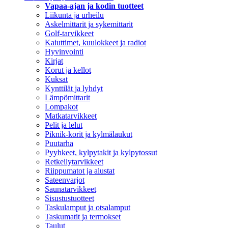
Vapaa-ajan ja kodin tuotteet
Liikunta ja urheilu
Askelmittarit ja sykemittarit
Golf-tarvikkeet
Kaiuttimet, kuulokkeet ja radiot
Hyvinvointi
Kirjat
Korut ja kellot
Kuksat
Kynttilät ja lyhdyt
Lämpömittarit
Lompakot
Matkatarvikkeet
Pelit ja lelut
Piknik-korit ja kylmälaukut
Puutarha
Pyyhkeet, kylpytakit ja kylpytossut
Retkeilytarvikkeet
Riippumatot ja alustat
Sateenvarjot
Saunatarvikkeet
Sisustustuotteet
Taskulamput ja otsalamput
Taskumatit ja termokset
Taulut