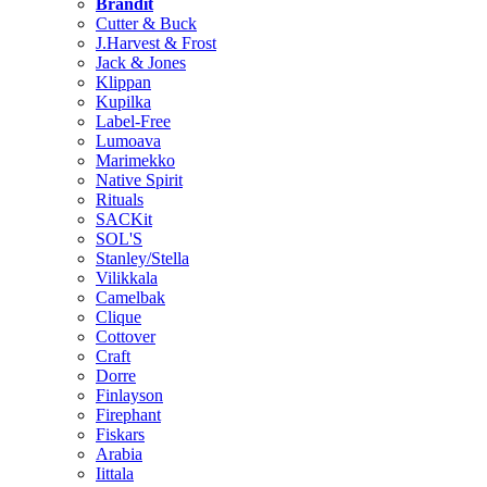
Brändit
Cutter & Buck
J.Harvest & Frost
Jack & Jones
Klippan
Kupilka
Label-Free
Lumoava
Marimekko
Native Spirit
Rituals
SACKit
SOL'S
Stanley/Stella
Vilikkala
Camelbak
Clique
Cottover
Craft
Dorre
Finlayson
Firephant
Fiskars
Arabia
Iittala