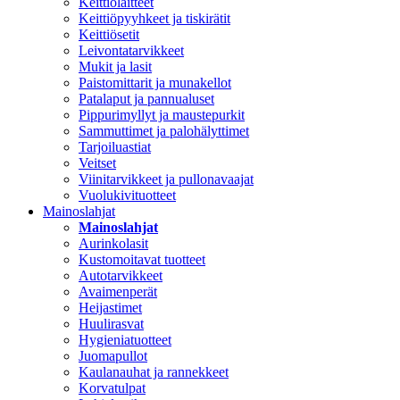
Keittiölaitteet
Keittiöpyyhkeet ja tiskirätit
Keittiösetit
Leivontatarvikkeet
Mukit ja lasit
Paistomittarit ja munakellot
Patalaput ja pannualuset
Pippurimyllyt ja maustepurkit
Sammuttimet ja palohälyttimet
Tarjoiluastiat
Veitset
Viinitarvikkeet ja pullonavaajat
Vuolukivituotteet
Mainoslahjat
Mainoslahjat
Aurinkolasit
Kustomoitavat tuotteet
Autotarvikkeet
Avaimenperät
Heijastimet
Huulirasvat
Hygieniatuotteet
Juomapullot
Kaulanauhat ja rannekkeet
Korvatulpat