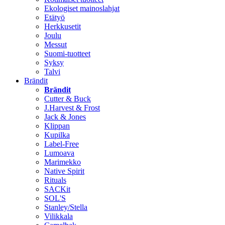
Ekologiset mainoslahjat
Etätyö
Herkkusetit
Joulu
Messut
Suomi-tuotteet
Syksy
Talvi
Brändit
Brändit
Cutter & Buck
J.Harvest & Frost
Jack & Jones
Klippan
Kupilka
Label-Free
Lumoava
Marimekko
Native Spirit
Rituals
SACKit
SOL'S
Stanley/Stella
Vilikkala