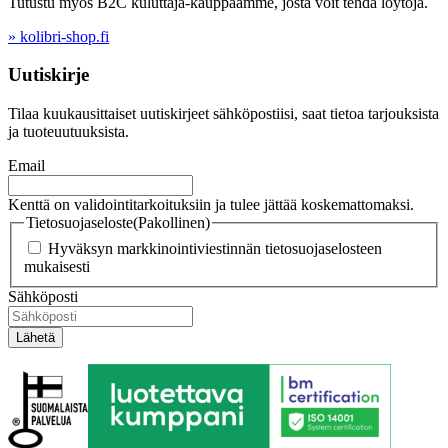
Tutustu myös B2C kuluttaja-kauppaamme, josta voit tehdä löytöjä.
» kolibri-shop.fi
Uutiskirje
Tilaa kuukausittaiset uutiskirjeet sähköpostiisi, saat tietoa tarjouksista
ja tuoteuutuuksista.
Email
Kenttä on validointitarkoituksiin ja tulee jättää koskemattomaksi.
Tietosuojaseloste
(Pakollinen)
Hyväksyn markkinointiviestinnän tietosuojaselosteen
mukaisesti
Sähköposti