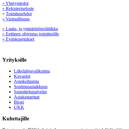
» Yhteystiedot
» Rekisteriseloste
»
Toimitusehdot
» Vastuullisuus
» Laatu- ja ympäristöpolitiikka
» Eettinen ohjeistus toimittajille
» Evästeasetukset
Yrityksille
Liikelahjavalikoima
Kuvastot
Ajankohtaista
Sopimusasiakkuus
Sunnittelupalvelut
Asiakastarinat
Blogi
UKK
Kuluttajille