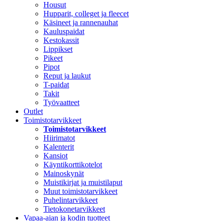
Housut
Hupparit, colleget ja fleecet
Käsineet ja rannenauhat
Kauluspaidat
Kestokassit
Lippikset
Pikeet
Pipot
Reput ja laukut
T-paidat
Takit
Työvaatteet
Outlet
Toimistotarvikkeet
Toimistotarvikkeet
Hiirimatot
Kalenterit
Kansiot
Käyntikorttikotelot
Mainoskynät
Muistikirjat ja muistilaput
Muut toimistotarvikkeet
Puhelintarvikkeet
Tietokonetarvikkeet
Vapaa-ajan ja kodin tuotteet