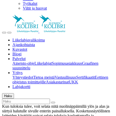
Työkalut
Viltit ja huovat
Liikelahjavalikoima
Ajankohtaista
Kuvastot
Blogi
Palvelut
Aineisto-ohje
Liikelahjat
Sopimusasiakkuus
Graafinen
suunnittelu
Yritys
Yhteystiedot
Tietoa meistä
Vastuullisuus
Sertifikaatit
Eettinen
ohjeistus toimittajille
Asiakastarinat
UKK
Lahjakortti
Haku
Kun tuloksia tulee, voit selata niitä nuolinäppäimillä ylös ja alas ja
siirtyä halutulle sivulle enterin painalluksella. Kosketusnäytöllisten
laitteiden käyttäjät voivat selata tuloksia koskettamalla ja