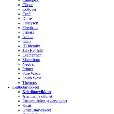
Camelbak
Clique
Cottover
Craft
Dorre
Finlayson
Firephant
Fiskars
Arabia
Iittala
ID Identity
Jalo Helsinki
Leatherman
Matterhorn
Neutral
Printer
Pure Waste
South West
Thermos
Keittiötarvikkeet
Keittiötarvikkeet
Aterimet ja ottimet
Ensiapulaukut ja -tarvikkeet
Essut
Grillaustarvikkeet