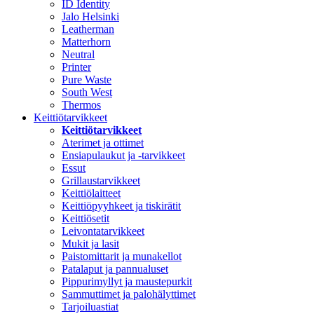
ID Identity
Jalo Helsinki
Leatherman
Matterhorn
Neutral
Printer
Pure Waste
South West
Thermos
Keittiötarvikkeet
Keittiötarvikkeet
Aterimet ja ottimet
Ensiapulaukut ja -tarvikkeet
Essut
Grillaustarvikkeet
Keittiölaitteet
Keittiöpyyhkeet ja tiskirätit
Keittiösetit
Leivontatarvikkeet
Mukit ja lasit
Paistomittarit ja munakellot
Patalaput ja pannualuset
Pippurimyllyt ja maustepurkit
Sammuttimet ja palohälyttimet
Tarjoiluastiat