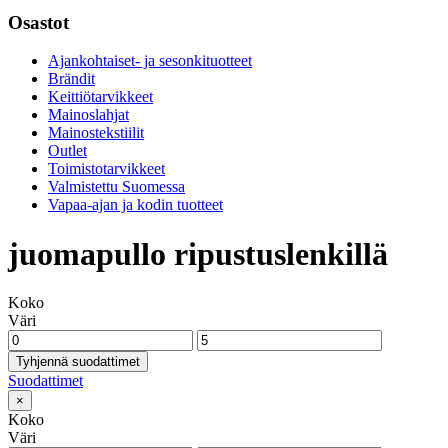
Osastot
Ajankohtaiset- ja sesonkituotteet
Brändit
Keittiötarvikkeet
Mainoslahjat
Mainostekstiilit
Outlet
Toimistotarvikkeet
Valmistettu Suomessa
Vapaa-ajan ja kodin tuotteet
juomapullo ripustuslenkillä
Koko
Väri
Tyhjennä suodattimet
Suodattimet
×
Koko
Väri