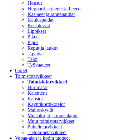
Housut
Hupparit, colleget ja fleecet
Käsineet ja rannenauhat
Kauluspaidat
Kestokassit
Lippikset
Pikeet
Pipot
Reput ja laukut
T-paidat
Takit
Työvaatteet
Outlet
Toimistotarvikkeet
Toimistotarvikkeet
Hiirimatot
Kalenterit
Kansiot
Käyntikorttikotelot
Mainoskynät
Muistikirjat ja muistilaput
Muut toimistotarvikkeet
Puhelintarvikkeet
Tietokonetarvikkeet
Vapaa-ajan ja kodin tuotteet