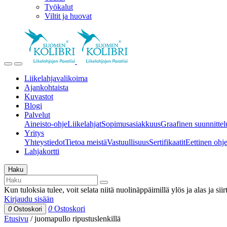
Työkalut
Viltit ja huovat
Liikelahjavalikoima
Ajankohtaista
Kuvastot
Blogi
Palvelut
Aineisto-ohje
Liikelahjat
Sopimusasiakkuus
Graafinen suunnittel
Yritys
Yhteystiedot
Tietoa meistä
Vastuullisuus
Sertifikaatit
Eettinen ohjei
Lahjakortti
Haku
Kun tuloksia tulee, voit selata niitä nuolinäppäimillä ylös ja alas ja si
Kirjaudu sisään
0
Ostoskori
0
Ostoskori
Etusivu
/
juomapullo ripustuslenkillä