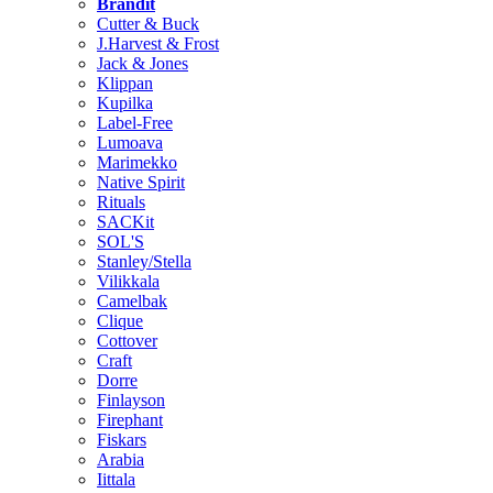
Brändit
Cutter & Buck
J.Harvest & Frost
Jack & Jones
Klippan
Kupilka
Label-Free
Lumoava
Marimekko
Native Spirit
Rituals
SACKit
SOL'S
Stanley/Stella
Vilikkala
Camelbak
Clique
Cottover
Craft
Dorre
Finlayson
Firephant
Fiskars
Arabia
Iittala