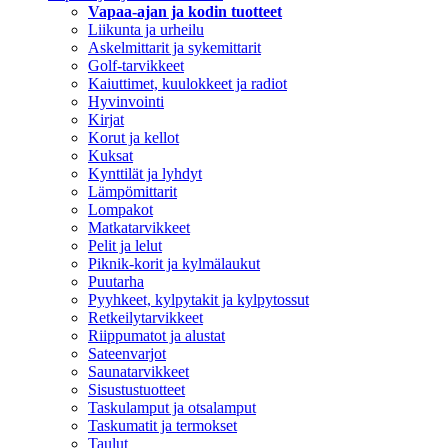
Vapaa-ajan ja kodin tuotteet
Liikunta ja urheilu
Askelmittarit ja sykemittarit
Golf-tarvikkeet
Kaiuttimet, kuulokkeet ja radiot
Hyvinvointi
Kirjat
Korut ja kellot
Kuksat
Kynttilät ja lyhdyt
Lämpömittarit
Lompakot
Matkatarvikkeet
Pelit ja lelut
Piknik-korit ja kylmälaukut
Puutarha
Pyyhkeet, kylpytakit ja kylpytossut
Retkeilytarvikkeet
Riippumatot ja alustat
Sateenvarjot
Saunatarvikkeet
Sisustustuotteet
Taskulamput ja otsalamput
Taskumatit ja termokset
Taulut