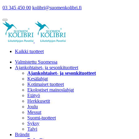
03 345 450 00
kolibri@suomenkolibri.fi
Kaikki tuotteet
Valmistettu Suomessa
Ajankohtaiset- ja sesonkituotteet
Ajankohtaiset- ja sesonkituotteet
Kesälahjat
Kotimaiset tuotteet
Ekologiset mainoslahjat
Etätyö
Herkkusetit
Joulu
Messut
Suomi-tuotteet
Syksy
Talvi
Brändit