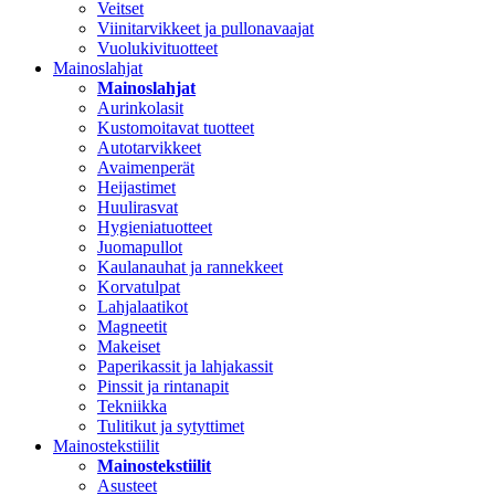
Veitset
Viinitarvikkeet ja pullonavaajat
Vuolukivituotteet
Mainoslahjat
Mainoslahjat
Aurinkolasit
Kustomoitavat tuotteet
Autotarvikkeet
Avaimenperät
Heijastimet
Huulirasvat
Hygieniatuotteet
Juomapullot
Kaulanauhat ja rannekkeet
Korvatulpat
Lahjalaatikot
Magneetit
Makeiset
Paperikassit ja lahjakassit
Pinssit ja rintanapit
Tekniikka
Tulitikut ja sytyttimet
Mainostekstiilit
Mainostekstiilit
Asusteet