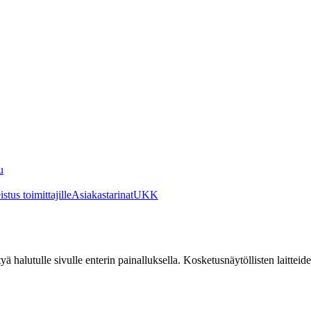
u
stus toimittajille
Asiakastarinat
UKK
irtyä halutulle sivulle enterin painalluksella. Kosketusnäytöllisten laittei