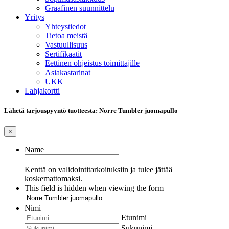
Graafinen suunnittelu
Yritys
Yhteystiedot
Tietoa meistä
Vastuullisuus
Sertifikaatit
Eettinen ohjeistus toimittajille
Asiakastarinat
UKK
Lahjakortti
Lähetä tarjouspyyntö tuotteesta: Norre Tumbler juomapullo
×
Name
Kenttä on validointitarkoituksiin ja tulee jättää
koskemattomaksi.
This field is hidden when viewing the form
Nimi
Etunimi
Sukunimi