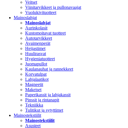
Veitset
Viinitarvikkeet ja pullonavaajat
Vuolukivituotteet
Mainoslahjat
Mainoslahjat
Aurinkolasit
Kustomoitavat tuotteet
Autotarvikkeet
Avaimenperät
Heijastimet
Huulirasvat
Hygieniatuotteet
Juomapullot
Kaulanauhat ja rannekkeet
Korvatulpat
Lahjalaatikot
Magneetit
Makeiset
Paperikassit ja lahjakassit
Pinssit ja rintanapit
Tekniikka
Tulitikut ja sytyttimet
Mainostekstiilit
Mainostekstiilit
Asusteet