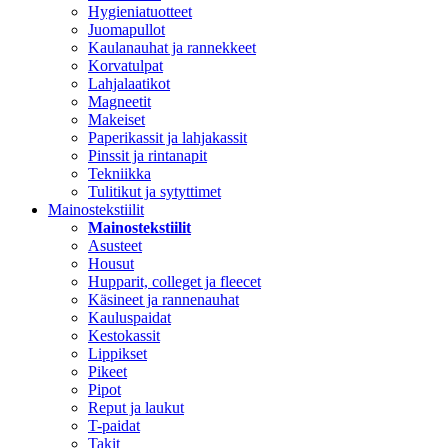
Hygieniatuotteet
Juomapullot
Kaulanauhat ja rannekkeet
Korvatulpat
Lahjalaatikot
Magneetit
Makeiset
Paperikassit ja lahjakassit
Pinssit ja rintanapit
Tekniikka
Tulitikut ja sytyttimet
Mainostekstiilit
Mainostekstiilit
Asusteet
Housut
Hupparit, colleget ja fleecet
Käsineet ja rannenauhat
Kauluspaidat
Kestokassit
Lippikset
Pikeet
Pipot
Reput ja laukut
T-paidat
Takit