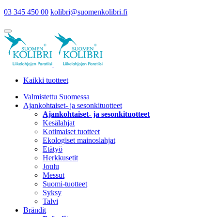
03 345 450 00
kolibri@suomenkolibri.fi
Kaikki tuotteet
Valmistettu Suomessa
Ajankohtaiset- ja sesonkituotteet
Ajankohtaiset- ja sesonkituotteet
Kesälahjat
Kotimaiset tuotteet
Ekologiset mainoslahjat
Etätyö
Herkkusetit
Joulu
Messut
Suomi-tuotteet
Syksy
Talvi
Brändit