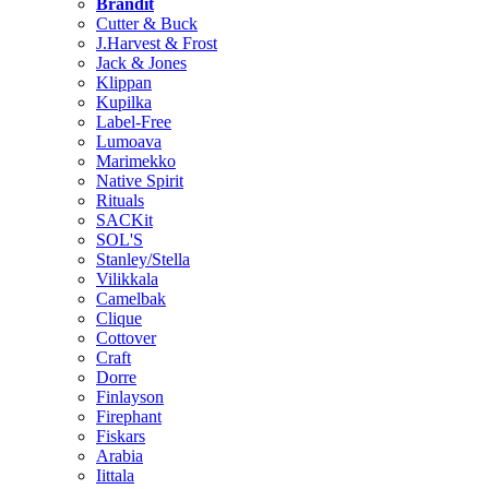
Brändit
Cutter & Buck
J.Harvest & Frost
Jack & Jones
Klippan
Kupilka
Label-Free
Lumoava
Marimekko
Native Spirit
Rituals
SACKit
SOL'S
Stanley/Stella
Vilikkala
Camelbak
Clique
Cottover
Craft
Dorre
Finlayson
Firephant
Fiskars
Arabia
Iittala