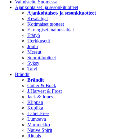
Valmistettu Suomessa
Ajankohtaiset- ja sesonkituotteet
Ajankohtaiset- ja sesonkituotteet
Kesälahjat
Kotimaiset tuotteet
Ekologiset mainoslahjat
Etätyö
Herkkusetit
Joulu
Messut
Suomi-tuotteet
Syksy
Talvi
Brändit
Brändit
Cutter & Buck
J.Harvest & Frost
Jack & Jones
Klippan
Kupilka
Label-Free
Lumoava
Marimekko
Native Spirit
Rituals