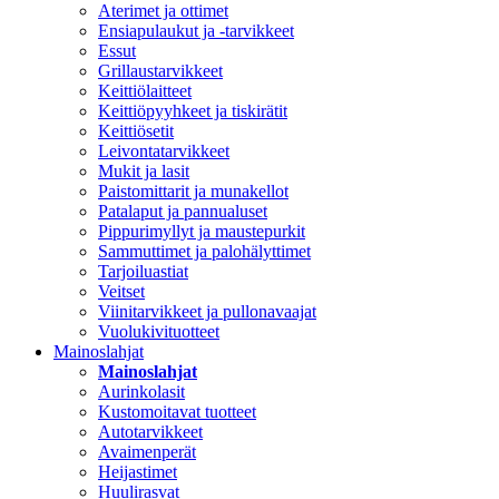
Aterimet ja ottimet
Ensiapulaukut ja -tarvikkeet
Essut
Grillaustarvikkeet
Keittiölaitteet
Keittiöpyyhkeet ja tiskirätit
Keittiösetit
Leivontatarvikkeet
Mukit ja lasit
Paistomittarit ja munakellot
Patalaput ja pannualuset
Pippurimyllyt ja maustepurkit
Sammuttimet ja palohälyttimet
Tarjoiluastiat
Veitset
Viinitarvikkeet ja pullonavaajat
Vuolukivituotteet
Mainoslahjat
Mainoslahjat
Aurinkolasit
Kustomoitavat tuotteet
Autotarvikkeet
Avaimenperät
Heijastimet
Huulirasvat