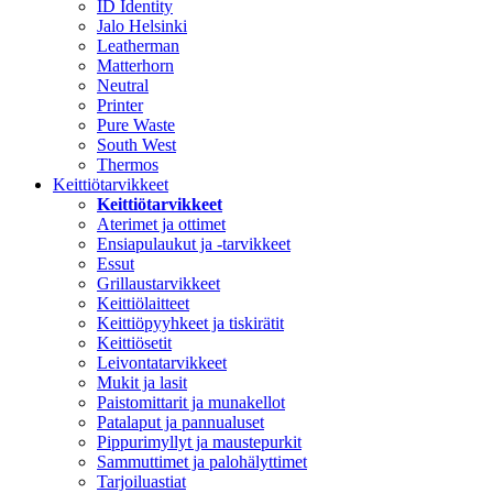
ID Identity
Jalo Helsinki
Leatherman
Matterhorn
Neutral
Printer
Pure Waste
South West
Thermos
Keittiötarvikkeet
Keittiötarvikkeet
Aterimet ja ottimet
Ensiapulaukut ja -tarvikkeet
Essut
Grillaustarvikkeet
Keittiölaitteet
Keittiöpyyhkeet ja tiskirätit
Keittiösetit
Leivontatarvikkeet
Mukit ja lasit
Paistomittarit ja munakellot
Patalaput ja pannualuset
Pippurimyllyt ja maustepurkit
Sammuttimet ja palohälyttimet
Tarjoiluastiat