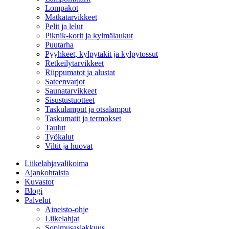
Lompakot
Matkatarvikkeet
Pelit ja lelut
Piknik-korit ja kylmälaukut
Puutarha
Pyyhkeet, kylpytakit ja kylpytossut
Retkeilytarvikkeet
Riippumatot ja alustat
Sateenvarjot
Saunatarvikkeet
Sisustustuotteet
Taskulamput ja otsalamput
Taskumatit ja termokset
Taulut
Työkalut
Viltit ja huovat
Liikelahjavalikoima
Ajankohtaista
Kuvastot
Blogi
Palvelut
Aineisto-ohje
Liikelahjat
Sopimusasiakkuus