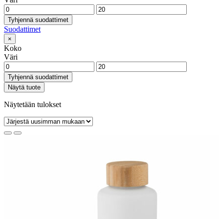
Tyhjennä suodattimet
Suodattimet
×
Koko
Väri
Tyhjennä suodattimet
Näytä tuote
Näytetään tulokset