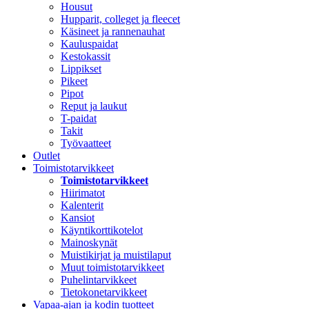
Housut
Hupparit, colleget ja fleecet
Käsineet ja rannenauhat
Kauluspaidat
Kestokassit
Lippikset
Pikeet
Pipot
Reput ja laukut
T-paidat
Takit
Työvaatteet
Outlet
Toimistotarvikkeet
Toimistotarvikkeet
Hiirimatot
Kalenterit
Kansiot
Käyntikorttikotelot
Mainoskynät
Muistikirjat ja muistilaput
Muut toimistotarvikkeet
Puhelintarvikkeet
Tietokonetarvikkeet
Vapaa-ajan ja kodin tuotteet