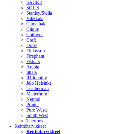
SACKit
SOL'S
Stanley/Stella
Vilikkala
Camelbak
Clique
Cottover
Craft
Dorre
Finlayson
Firephant
Fiskars
Arabia
Iittala
ID Identity
Jalo Helsinki
Leatherman
Matterhorn
Neutral
Printer
Pure Waste
South West
Thermos
Keittiötarvikkeet
Keittiötarvikkeet