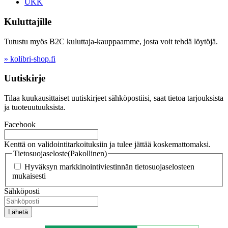
UKK
Kuluttajille
Tutustu myös B2C kuluttaja-kauppaamme, josta voit tehdä löytöjä.
» kolibri-shop.fi
Uutiskirje
Tilaa kuukausittaiset uutiskirjeet sähköpostiisi, saat tietoa tarjouksista
ja tuoteuutuuksista.
Facebook
Kenttä on validointitarkoituksiin ja tulee jättää koskemattomaksi.
Tietosuojaseloste
(Pakollinen)
Hyväksyn markkinointiviestinnän tietosuojaselosteen
mukaisesti
Sähköposti