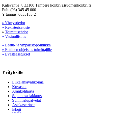
Kalevantie 7, 33100 Tampere kolibri(a)suomenkolibri.fi
Puh. (03) 345 45 000
Y-tunnus: 0833183-2
» Yhteystiedot
» Rekisteriseloste
»
Toimitusehdot
» Vastuullisuus
» Laatu- ja ympäristöpolitiikka
» Eettinen ohjeistus toimittajille
» Evästeasetukset
Yrityksille
Liikelahjavalikoima
Kuvastot
Ajankohtaista
Sopimusasiakkuus
Sunnittelupalvelut
Asiakastarinat
Blogi