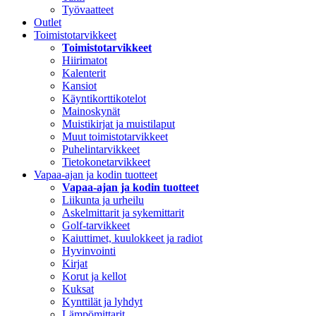
Työvaatteet
Outlet
Toimistotarvikkeet
Toimistotarvikkeet
Hiirimatot
Kalenterit
Kansiot
Käyntikorttikotelot
Mainoskynät
Muistikirjat ja muistilaput
Muut toimistotarvikkeet
Puhelintarvikkeet
Tietokonetarvikkeet
Vapaa-ajan ja kodin tuotteet
Vapaa-ajan ja kodin tuotteet
Liikunta ja urheilu
Askelmittarit ja sykemittarit
Golf-tarvikkeet
Kaiuttimet, kuulokkeet ja radiot
Hyvinvointi
Kirjat
Korut ja kellot
Kuksat
Kynttilät ja lyhdyt
Lämpömittarit