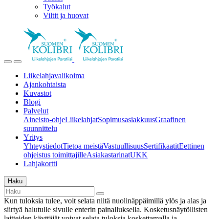
Työkalut
Viltit ja huovat
Liikelahjavalikoima
Ajankohtaista
Kuvastot
Blogi
Palvelut
Aineisto-ohje
Liikelahjat
Sopimusasiakkuus
Graafinen
suunnittelu
Yritys
Yhteystiedot
Tietoa meistä
Vastuullisuus
Sertifikaatit
Eettinen
ohjeistus toimittajille
Asiakastarinat
UKK
Lahjakortti
Haku
Kun tuloksia tulee, voit selata niitä nuolinäppäimillä ylös ja alas ja
siirtyä halutulle sivulle enterin painalluksella. Kosketusnäytöllisten
laitteiden käyttäjät voivat selata tuloksia koskettamalla ja