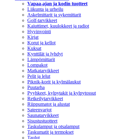
Vapaa-ajan ja kodin tuotteet
Liikunta ja urheilu
Askelmittarit ja sykemittarit
Golf-tarvikkeet
Kaiuttimet, kuulokkeet ja radiot
Hyvinvointi
Kirjat
Korut ja kellot
Kuksat
Kynttilät ja lyhdyt
Lämpömittarit
Lompakot
Matkatarvikkeet
Pelit ja lelut
Piknik-korit ja kylmälaukut
Puutarha
Pyyhkeet, kylpytakit ja kylpytossut
Retkeilytarvikkeet
Riippumatot ja alustat
Sateenvarjot
Saunatarvikkeet
Sisustustuotteet
Taskulamput ja otsalamput
Taskumatit ja termokset
Taulut