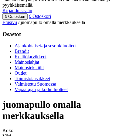
pyyhkäisemällä.
Kirjaudu sisään
0
Ostoskori
0
Ostoskori
Etusivu
/
juomapullo omalla merkkauksella
Osastot
Ajankohtaiset- ja sesonkituotteet
Brändit
Keittiötarvikkeet
Mainoslahjat
Mainostekstiilit
Outlet
Toimistotarvikkeet
Valmistettu Suomessa
Vapaa-ajan ja kodin tuotteet
juomapullo omalla
merkkauksella
Koko
Väri