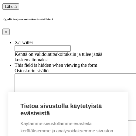
Pyydä tarjous ostoskorin sisällöstä
×
X/Twitter
Kenttä on validointitarkoituksiin ja tulee jättää
koskemattomaksi.
This field is hidden when viewing the form
Ostoskorin sisältö
Tietoa sivustolla käytetyistä
evästeistä
Käytämme sivustollamme evästeitä
Nimi
*
Etunimi
kerätäksemme ja analysoidaksemme sivuston