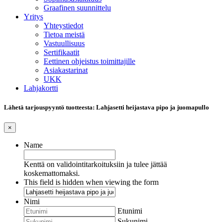
Graafinen suunnittelu
Yritys
Yhteystiedot
Tietoa meistä
Vastuullisuus
Sertifikaatit
Eettinen ohjeistus toimittajille
Asiakastarinat
UKK
Lahjakortti
Lähetä tarjouspyyntö tuotteesta: Lahjasetti heijastava pipo ja juomapullo
×
Name
Kenttä on validointitarkoituksiin ja tulee jättää
koskemattomaksi.
This field is hidden when viewing the form
Nimi
Etunimi
Sukunimi