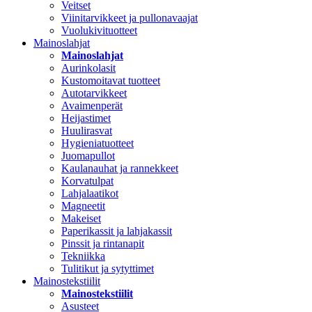
Veitset
Viinitarvikkeet ja pullonavaajat
Vuolukivituotteet
Mainoslahjat
Mainoslahjat
Aurinkolasit
Kustomoitavat tuotteet
Autotarvikkeet
Avaimenperät
Heijastimet
Huulirasvat
Hygieniatuotteet
Juomapullot
Kaulanauhat ja rannekkeet
Korvatulpat
Lahjalaatikot
Magneetit
Makeiset
Paperikassit ja lahjakassit
Pinssit ja rintanapit
Tekniikka
Tulitikut ja sytyttimet
Mainostekstiilit
Mainostekstiilit
Asusteet