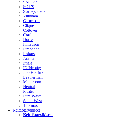
SACKit
SOL'S
Stanley/Stella
Vilikkala
Camelbak
Clique
Cottover
Craft
Dorre
Finlayson
Firephant
Fiskars
Arabia
Iittala
ID Identity
Jalo Helsinki
Leatherman
Matterhorn
Neutral
Printer
Pure Waste
South West
Thermos
Keittiötarvikkeet
Keittiötarvikkeet