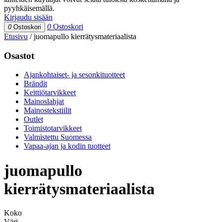
pyyhkäisemällä.
Kirjaudu sisään
0
Ostoskori
0
Ostoskori
Etusivu
/
juomapullo kierrätysmateriaalista
Osastot
Ajankohtaiset- ja sesonkituotteet
Brändit
Keittiötarvikkeet
Mainoslahjat
Mainostekstiilit
Outlet
Toimistotarvikkeet
Valmistettu Suomessa
Vapaa-ajan ja kodin tuotteet
juomapullo
kierrätysmateriaalista
Koko
Väri