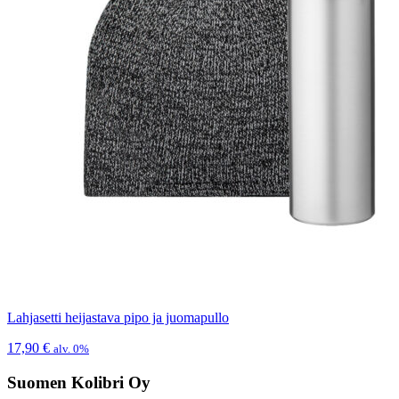
Lahjasetti heijastava pipo ja juomapullo
17,90
€
alv. 0%
Suomen Kolibri Oy