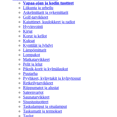
Vapaa-ajan ja kodin tuotteet
Liikunta ja urheilu
Askelmittarit ja sykemittarit
Golf-tarvikkeet
Kaiuttimet, kuulokkeet ja radiot
Hyvinvointi
Kirjat
Korut ja kellot
Kuksat
Kynttilät ja lyhdyt
Lämpömittarit
Lompakot
Matkatarvikkeet
Pelit ja lelut
Piknik-korit ja kylmälaukut
Puutarha
Pyyhkeet, kylpytakit ja kylpytossut
Retkeilytarvikkeet
Riippumatot ja alustat
Sateenvarjot
Saunatarvikkeet
Sisustustuotteet
Taskulamput ja otsalamput
Taskumatit ja termokset
Taulut