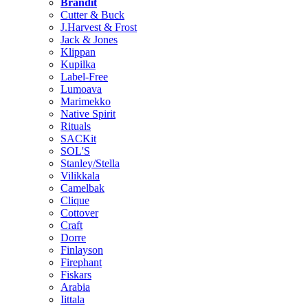
Brändit
Cutter & Buck
J.Harvest & Frost
Jack & Jones
Klippan
Kupilka
Label-Free
Lumoava
Marimekko
Native Spirit
Rituals
SACKit
SOL'S
Stanley/Stella
Vilikkala
Camelbak
Clique
Cottover
Craft
Dorre
Finlayson
Firephant
Fiskars
Arabia
Iittala