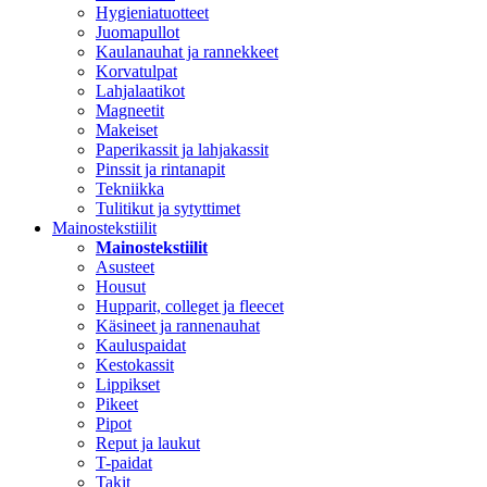
Hygieniatuotteet
Juomapullot
Kaulanauhat ja rannekkeet
Korvatulpat
Lahjalaatikot
Magneetit
Makeiset
Paperikassit ja lahjakassit
Pinssit ja rintanapit
Tekniikka
Tulitikut ja sytyttimet
Mainostekstiilit
Mainostekstiilit
Asusteet
Housut
Hupparit, colleget ja fleecet
Käsineet ja rannenauhat
Kauluspaidat
Kestokassit
Lippikset
Pikeet
Pipot
Reput ja laukut
T-paidat
Takit