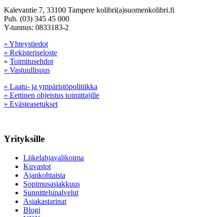
Kalevantie 7, 33100 Tampere kolibri(a)suomenkolibri.fi
Puh. (03) 345 45 000
Y-tunnus: 0833183-2
» Yhteystiedot
» Rekisteriseloste
»
Toimitusehdot
» Vastuullisuus
» Laatu- ja ympäristöpolitiikka
» Eettinen ohjeistus toimittajille
» Evästeasetukset
Yrityksille
Liikelahjavalikoima
Kuvastot
Ajankohtaista
Sopimusasiakkuus
Sunnittelupalvelut
Asiakastarinat
Blogi