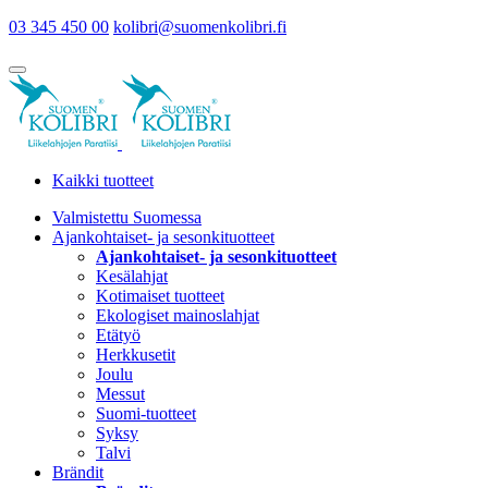
03 345 450 00
kolibri@suomenkolibri.fi
Kaikki tuotteet
Valmistettu Suomessa
Ajankohtaiset- ja sesonkituotteet
Ajankohtaiset- ja sesonkituotteet
Kesälahjat
Kotimaiset tuotteet
Ekologiset mainoslahjat
Etätyö
Herkkusetit
Joulu
Messut
Suomi-tuotteet
Syksy
Talvi
Brändit