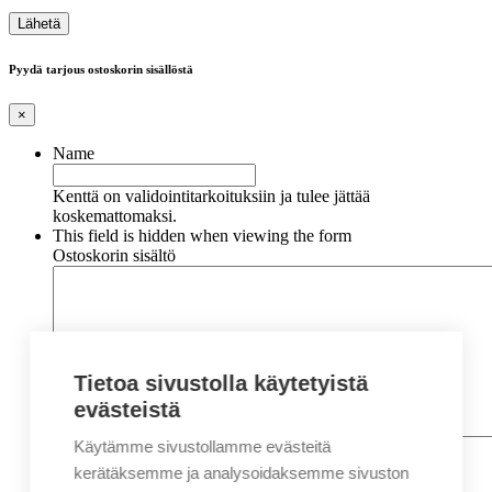
Pyydä tarjous ostoskorin sisällöstä
×
Name
Kenttä on validointitarkoituksiin ja tulee jättää
koskemattomaksi.
This field is hidden when viewing the form
Ostoskorin sisältö
Tietoa sivustolla käytetyistä
evästeistä
Käytämme sivustollamme evästeitä
Nimi
*
Etunimi
kerätäksemme ja analysoidaksemme sivuston