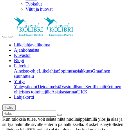
Työkalut
Viltit ja huovat
Liikelahjavalikoima
Ajankohtaista
Kuvastot
Blogi
Palvelut
Aineisto-ohje
Liikelahjat
Sopimusasiakkuus
Graafinen
suunnittelu
Yritys
Yhteystiedot
Tietoa meistä
Vastuullisuus
Sertifikaatit
Eettinen
ohjeistus toimittajille
Asiakastarinat
UKK
Lahjakortti
Haku
Kun tuloksia tulee, voit selata niitä nuolinäppäimillä ylös ja alas ja
siirtyä halutulle sivulle enterin painalluksella. Kosketusnäytöllisten
laitteiden käyttäjät voivat selata tuloksia koskettamalla ja