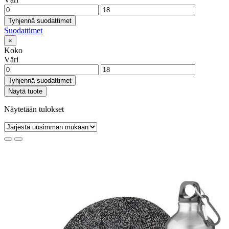
Tyhjennä suodattimet
Suodattimet
×
Koko
Väri
Tyhjennä suodattimet
Näytä tuote
Näytetään tulokset