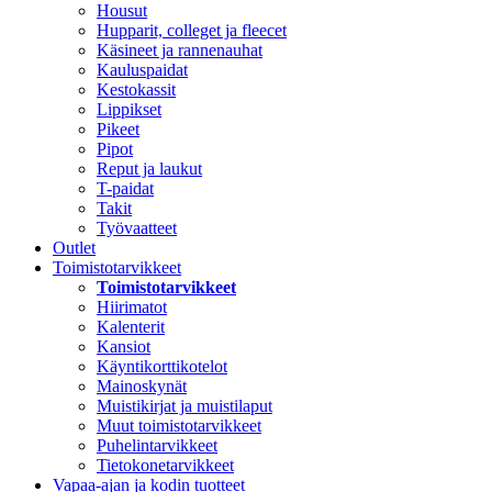
Housut
Hupparit, colleget ja fleecet
Käsineet ja rannenauhat
Kauluspaidat
Kestokassit
Lippikset
Pikeet
Pipot
Reput ja laukut
T-paidat
Takit
Työvaatteet
Outlet
Toimistotarvikkeet
Toimistotarvikkeet
Hiirimatot
Kalenterit
Kansiot
Käyntikorttikotelot
Mainoskynät
Muistikirjat ja muistilaput
Muut toimistotarvikkeet
Puhelintarvikkeet
Tietokonetarvikkeet
Vapaa-ajan ja kodin tuotteet