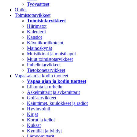
Työvaatteet
Outlet
Toimistotarvikkeet
Toimistotarvikkeet
Hiirimatot
Kalenterit
Kansiot
Käyntikorttikotelot
Mainoskynät
Muistikirjat ja muistilaput
Muut toimistotarvikkeet
Puhelintarvikkeet
Tietokonetarvikkeet
Vapaa-ajan ja kodin tuotteet
Vapaa-ajan ja kodin tuotteet
Liikunta ja urheilu
Askelmittarit ja sykemittarit
Golf-tarvikkeet
Kaiuttimet, kuulokkeet ja radiot
Hyvinvointi
Kirjat
Korut ja kellot
Kuksat
Kynttilät ja lyhdyt
Lämpömittarit