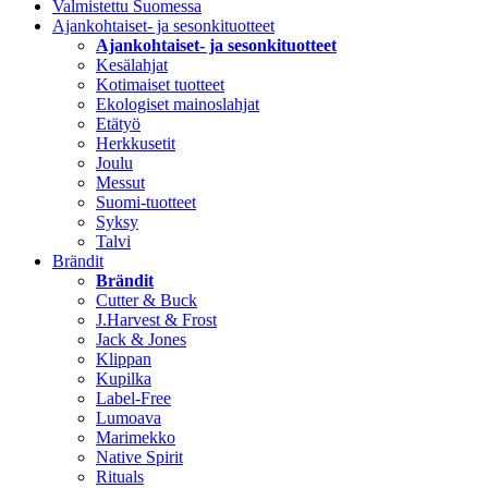
Valmistettu Suomessa
Ajankohtaiset- ja sesonkituotteet
Ajankohtaiset- ja sesonkituotteet
Kesälahjat
Kotimaiset tuotteet
Ekologiset mainoslahjat
Etätyö
Herkkusetit
Joulu
Messut
Suomi-tuotteet
Syksy
Talvi
Brändit
Brändit
Cutter & Buck
J.Harvest & Frost
Jack & Jones
Klippan
Kupilka
Label-Free
Lumoava
Marimekko
Native Spirit
Rituals