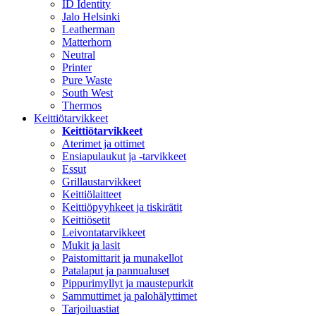
ID Identity
Jalo Helsinki
Leatherman
Matterhorn
Neutral
Printer
Pure Waste
South West
Thermos
Keittiötarvikkeet
Keittiötarvikkeet
Aterimet ja ottimet
Ensiapulaukut ja -tarvikkeet
Essut
Grillaustarvikkeet
Keittiölaitteet
Keittiöpyyhkeet ja tiskirätit
Keittiösetit
Leivontatarvikkeet
Mukit ja lasit
Paistomittarit ja munakellot
Patalaput ja pannualuset
Pippurimyllyt ja maustepurkit
Sammuttimet ja palohälyttimet
Tarjoiluastiat