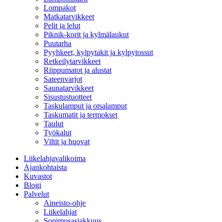
Lompakot
Matkatarvikkeet
Pelit ja lelut
Piknik-korit ja kylmälaukut
Puutarha
Pyyhkeet, kylpytakit ja kylpytossut
Retkeilytarvikkeet
Riippumatot ja alustat
Sateenvarjot
Saunatarvikkeet
Sisustustuotteet
Taskulamput ja otsalamput
Taskumatit ja termokset
Taulut
Työkalut
Viltit ja huovat
Liikelahjavalikoima
Ajankohtaista
Kuvastot
Blogi
Palvelut
Aineisto-ohje
Liikelahjat
Sopimusasiakkuus