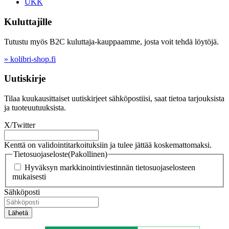
UKK
Kuluttajille
Tutustu myös B2C kuluttaja-kauppaamme, josta voit tehdä löytöjä.
» kolibri-shop.fi
Uutiskirje
Tilaa kuukausittaiset uutiskirjeet sähköpostiisi, saat tietoa tarjouksista
ja tuoteuutuuksista.
X/Twitter
Kenttä on validointitarkoituksiin ja tulee jättää koskemattomaksi.
Tietosuojaseloste
(Pakollinen)
Hyväksyn markkinointiviestinnän tietosuojaselosteen
mukaisesti
Sähköposti