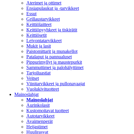
Aterimet ja ottimet
Ensiapulaukut ja -tarvikkeet
Essut
Grillaustarvikkeet
Keittiölaitteet
Keittiöpyyhkeet ja tiskirätit
Keittiösetit
Leivontatarvikkeet
Mukit ja lasit
Paistomittarit ja munakellot
Patalaput ja pannualuset
Pippurimyllyt ja maustepurkit
Sammuttimet ja palohälyttimet
Tarjoiluastiat
Veitset
Viinitarvikkeet ja pullonavaajat
Vuolukivituotteet
Mainoslahjat
Mainoslahjat
Aurinkolasit
Kustomoitavat tuotteet
Autotarvikkeet
Avaimenperät
Heijastimet
Huulirasvat