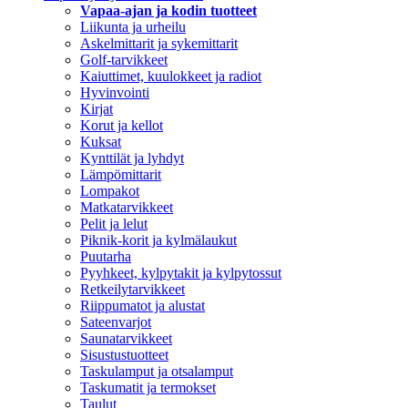
Vapaa-ajan ja kodin tuotteet
Liikunta ja urheilu
Askelmittarit ja sykemittarit
Golf-tarvikkeet
Kaiuttimet, kuulokkeet ja radiot
Hyvinvointi
Kirjat
Korut ja kellot
Kuksat
Kynttilät ja lyhdyt
Lämpömittarit
Lompakot
Matkatarvikkeet
Pelit ja lelut
Piknik-korit ja kylmälaukut
Puutarha
Pyyhkeet, kylpytakit ja kylpytossut
Retkeilytarvikkeet
Riippumatot ja alustat
Sateenvarjot
Saunatarvikkeet
Sisustustuotteet
Taskulamput ja otsalamput
Taskumatit ja termokset
Taulut