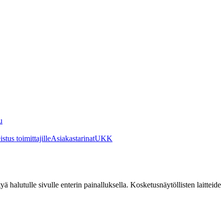
u
stus toimittajille
Asiakastarinat
UKK
irtyä halutulle sivulle enterin painalluksella. Kosketusnäytöllisten laittei