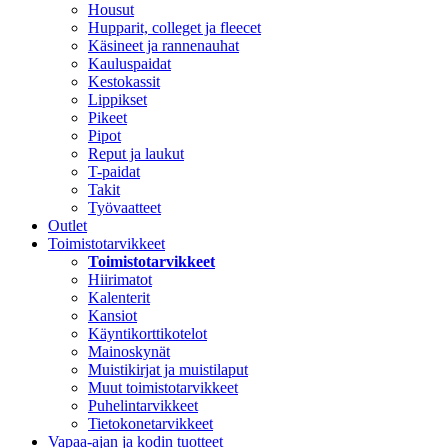
Housut
Hupparit, colleget ja fleecet
Käsineet ja rannenauhat
Kauluspaidat
Kestokassit
Lippikset
Pikeet
Pipot
Reput ja laukut
T-paidat
Takit
Työvaatteet
Outlet
Toimistotarvikkeet
Toimistotarvikkeet
Hiirimatot
Kalenterit
Kansiot
Käyntikorttikotelot
Mainoskynät
Muistikirjat ja muistilaput
Muut toimistotarvikkeet
Puhelintarvikkeet
Tietokonetarvikkeet
Vapaa-ajan ja kodin tuotteet