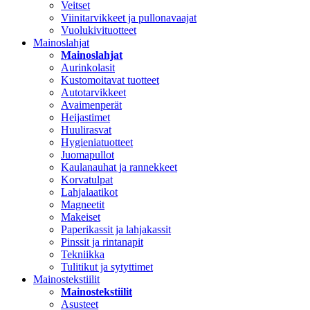
Veitset
Viinitarvikkeet ja pullonavaajat
Vuolukivituotteet
Mainoslahjat
Mainoslahjat
Aurinkolasit
Kustomoitavat tuotteet
Autotarvikkeet
Avaimenperät
Heijastimet
Huulirasvat
Hygieniatuotteet
Juomapullot
Kaulanauhat ja rannekkeet
Korvatulpat
Lahjalaatikot
Magneetit
Makeiset
Paperikassit ja lahjakassit
Pinssit ja rintanapit
Tekniikka
Tulitikut ja sytyttimet
Mainostekstiilit
Mainostekstiilit
Asusteet