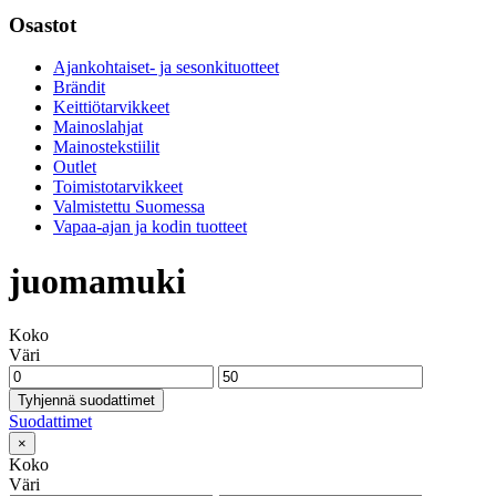
Osastot
Ajankohtaiset- ja sesonkituotteet
Brändit
Keittiötarvikkeet
Mainoslahjat
Mainostekstiilit
Outlet
Toimistotarvikkeet
Valmistettu Suomessa
Vapaa-ajan ja kodin tuotteet
juomamuki
Koko
Väri
Tyhjennä suodattimet
Suodattimet
×
Koko
Väri