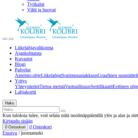
Työkalut
Viltit ja huovat
Liikelahjavalikoima
Ajankohtaista
Kuvastot
Blogi
Palvelut
Aineisto-ohje
Liikelahjat
Sopimusasiakkuus
Graafinen suunnittel
Yritys
Yhteystiedot
Tietoa meistä
Vastuullisuus
Sertifikaatit
Eettinen ohjei
Lahjakortti
Haku
Kun tuloksia tulee, voit selata niitä nuolinäppäimillä ylös ja alas ja si
Kirjaudu sisään
0
Ostoskori
0
Ostoskori
Etusivu
/
juomamuki