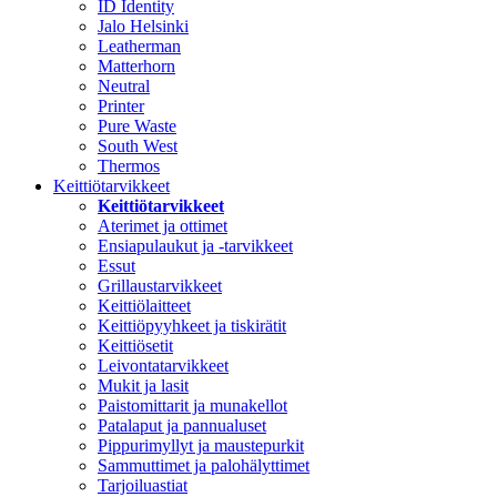
ID Identity
Jalo Helsinki
Leatherman
Matterhorn
Neutral
Printer
Pure Waste
South West
Thermos
Keittiötarvikkeet
Keittiötarvikkeet
Aterimet ja ottimet
Ensiapulaukut ja -tarvikkeet
Essut
Grillaustarvikkeet
Keittiölaitteet
Keittiöpyyhkeet ja tiskirätit
Keittiösetit
Leivontatarvikkeet
Mukit ja lasit
Paistomittarit ja munakellot
Patalaput ja pannualuset
Pippurimyllyt ja maustepurkit
Sammuttimet ja palohälyttimet
Tarjoiluastiat