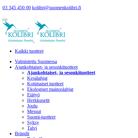
03 345 450 00
kolibri@suomenkolibri.fi
Kaikki tuotteet
Valmistettu Suomessa
Ajankohtaiset- ja sesonkituotteet
Ajankohtaiset- ja sesonkituotteet
Kesälahjat
Kotimaiset tuotteet
Ekologiset mainoslahjat
Etätyö
Herkkusetit
Joulu
Messut
Suomi-tuotteet
Syksy
Talvi
Brändit