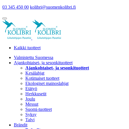
03 345 450 00
kolibri@suomenkolibri.fi
Kaikki tuotteet
Valmistettu Suomessa
Ajankohtaiset- ja sesonkituotteet
Ajankohtaiset- ja sesonkituotteet
Kesälahjat
Kotimaiset tuotteet
Ekologiset mainoslahjat
Etätyö
Herkkusetit
Joulu
Messut
Suomi-tuotteet
Syksy
Talvi
Brändit