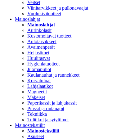
Veitset
Viinitarvikkeet ja pullonavaajat
Vuolukivituotteet
Mainoslahjat
Mainoslahjat
Aurinkolasit
Kustomoitavat tuotteet
Autotarvikkeet
Avaimenperät
Heijastimet
Huulirasvat
Hygieniatuotteet
Juomapullot
Kaulanauhat ja rannekkeet
Korvatulpat
Lahjalaatikot
Magneetit
Makeiset
Paperikassit ja lahjakassit
Pinssit ja rintanapit
Tekniikka
Tulitikut ja sytyttimet
Mainostekstiilit
Mainostekstiilit
Asusteet