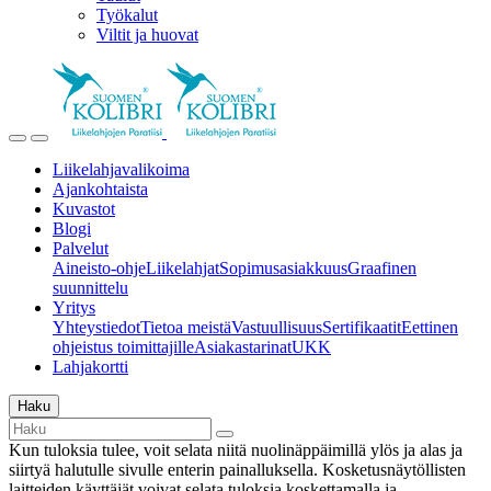
Työkalut
Viltit ja huovat
Liikelahjavalikoima
Ajankohtaista
Kuvastot
Blogi
Palvelut
Aineisto-ohje
Liikelahjat
Sopimusasiakkuus
Graafinen
suunnittelu
Yritys
Yhteystiedot
Tietoa meistä
Vastuullisuus
Sertifikaatit
Eettinen
ohjeistus toimittajille
Asiakastarinat
UKK
Lahjakortti
Haku
Kun tuloksia tulee, voit selata niitä nuolinäppäimillä ylös ja alas ja
siirtyä halutulle sivulle enterin painalluksella. Kosketusnäytöllisten
laitteiden käyttäjät voivat selata tuloksia koskettamalla ja