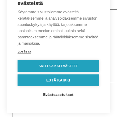
evästeistä
Käytämme sivustollamme evästeitä
Nimi
*
Etunimi
kerätäksemme ja analysoidaksemme sivuston
Sukunimi
suorituskykyä ja käyttöä, tarjotaksemme
Yritys
sosiaalisen median ominaisuuksia sekä
parantaaksemme ja räätälöidäksemme sisältöä
Sähköposti
*
ja mainoksia.
Puhelin
*
Lue lisää
Osoitetiedot
Lähiosoite
SALLI KAIKKI EVÄSTEET
Kaupunki
Postinumero
Viesti
ESTÄ KAIKKI
Evästeasetukset