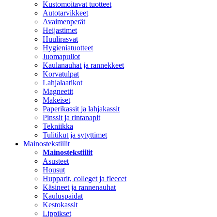
Kustomoitavat tuotteet
Autotarvikkeet
Avaimenperät
Heijastimet
Huulirasvat
Hygieniatuotteet
Juomapullot
Kaulanauhat ja rannekkeet
Korvatulpat
Lahjalaatikot
Magneetit
Makeiset
Paperikassit ja lahjakassit
Pinssit ja rintanapit
Tekniikka
Tulitikut ja sytyttimet
Mainostekstiilit
Mainostekstiilit
Asusteet
Housut
Hupparit, colleget ja fleecet
Käsineet ja rannenauhat
Kauluspaidat
Kestokassit
Lippikset