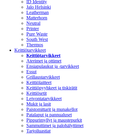
ID Identity
Jalo Helsinki
Leatherman
Matterhorn
Neutral
Printer
Pure Waste
South West
Thermos
Keittiötarvikkeet
Keittiötarvikkeet
Aterimet ja ottimet
Ensiapulaukut ja -tarvikkeet
Essut
Grillaustarvikkeet
Keittiölaitteet
Keittiöpyyhkeet ja tiskirätit
Keittiösetit
Leivontatarvikkeet
Mukit ja lasit
Paistomittarit ja munakellot
Patalaput ja pannualuset
Pippurimyllyt ja maustepurkit
Sammuttimet ja palohälyttimet
Tarjoiluastiat