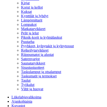
Kirjat
Korut ja kellot
Kuksat
Kynttilät ja lyhdyt
Lämpömittarit
Lompakot
Matkatarvikkeet
Pelit ja lelut
Piknik-korit ja kylmälaukut
Puutarha
Pyyhkeet, kylpytakit ja kylpytossut
Retkeilytarvikkeet
Riippumatot ja alustat
Sateenvarjot
Saunatarvikkeet
Sisustustuotteet
Taskulamput ja otsalamput
Taskumatit ja termokset
Taulut
Työkalut
Viltit ja huovat
Liikelahjavalikoima
Ajankohtaista
Kuvastot