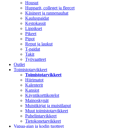
Housut
Hupparit, colleget ja fleecet
Käsineet ja rannenauhat
Kauluspaidat
Kestokassit
Lippikset
Pikeet
Pipot
Reput ja laukut
T-paidat
Takit
Työvaatteet
Outlet
Toimistotarvikkeet
Toimistotarvikkeet
Hiirimatot
Kalenterit
Kansiot
Käyntikorttikotelot
Mainoskynät
Muistikirjat ja muistilaput
Muut toimistotarvikkeet
Puhelintarvikkeet
Tietokonetarvikkeet
Vapaa-ajan ja kodin tuotteet