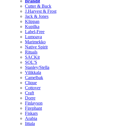
Brändit
Cutter & Buck
J.Harvest & Frost
Jack & Jones
Klippan
Kupilka
Label-Free
Lumoava
Marimekko
Native Spirit
Rituals
SACKit
SOL'S
Stanley/Stella
Vilikkala
Camelbak
Clique
Cottover
Craft
Dorre
Finlayson
Firephant
Fiskars
Arabia
Iittala