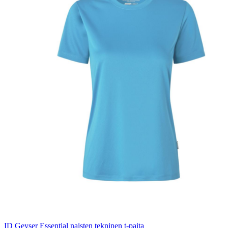
ID Geyser Essential naisten tekninen t-paita