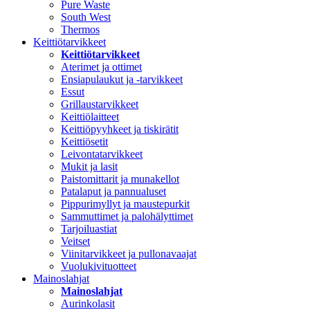
Pure Waste
South West
Thermos
Keittiötarvikkeet
Keittiötarvikkeet
Aterimet ja ottimet
Ensiapulaukut ja -tarvikkeet
Essut
Grillaustarvikkeet
Keittiölaitteet
Keittiöpyyhkeet ja tiskirätit
Keittiösetit
Leivontatarvikkeet
Mukit ja lasit
Paistomittarit ja munakellot
Patalaput ja pannualuset
Pippurimyllyt ja maustepurkit
Sammuttimet ja palohälyttimet
Tarjoiluastiat
Veitset
Viinitarvikkeet ja pullonavaajat
Vuolukivituotteet
Mainoslahjat
Mainoslahjat
Aurinkolasit