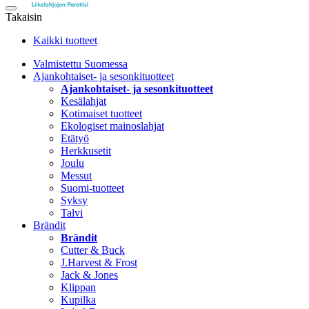
Takaisin
Kaikki tuotteet
Valmistettu Suomessa
Ajankohtaiset- ja sesonkituotteet
Ajankohtaiset- ja sesonkituotteet
Kesälahjat
Kotimaiset tuotteet
Ekologiset mainoslahjat
Etätyö
Herkkusetit
Joulu
Messut
Suomi-tuotteet
Syksy
Talvi
Brändit
Brändit
Cutter & Buck
J.Harvest & Frost
Jack & Jones
Klippan
Kupilka