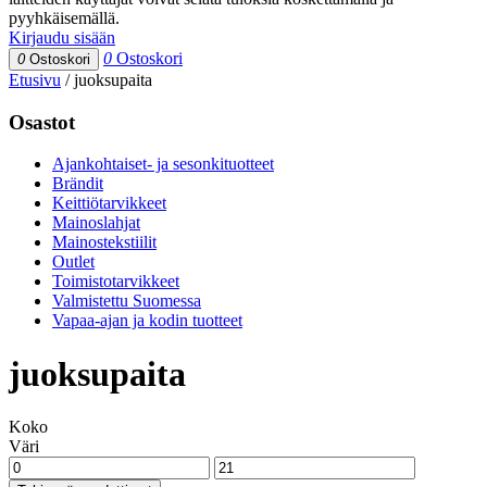
pyyhkäisemällä.
Kirjaudu sisään
0
Ostoskori
0
Ostoskori
Etusivu
/
juoksupaita
Osastot
Ajankohtaiset- ja sesonkituotteet
Brändit
Keittiötarvikkeet
Mainoslahjat
Mainostekstiilit
Outlet
Toimistotarvikkeet
Valmistettu Suomessa
Vapaa-ajan ja kodin tuotteet
juoksupaita
Koko
Väri