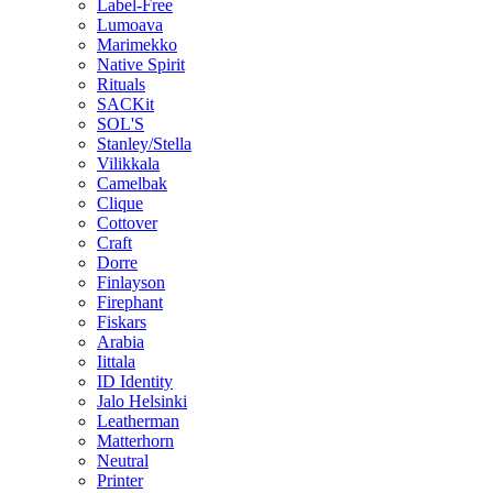
Label-Free
Lumoava
Marimekko
Native Spirit
Rituals
SACKit
SOL'S
Stanley/Stella
Vilikkala
Camelbak
Clique
Cottover
Craft
Dorre
Finlayson
Firephant
Fiskars
Arabia
Iittala
ID Identity
Jalo Helsinki
Leatherman
Matterhorn
Neutral
Printer