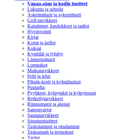
Vapaa-ajan ja kodin tuotteet
Liikunta ja urheilu
Askelmittarit ja sykemittarit
Golf-tarvikkeet
Kaiuttimet, kuulokkeet ja radiot
Hyvinvointi
Kirjat
Korut ja kellot
Kuksat
Kynttilät ja lyhdyt
Lämpömittarit
Lompakot
Matkatarvikkeet
Pelit ja lelut
Piknik-korit ja kylmälaukut
Puutarha
Pyyhkeet, kylpytakit ja kylpytossut
Retkeilytarvikkeet
Riippumatot ja alustat
Sateenvarjot
Saunatarvikkeet
Sisustustuotteet
Taskulamput ja otsalamput
Taskumatit ja termokset
Taulut