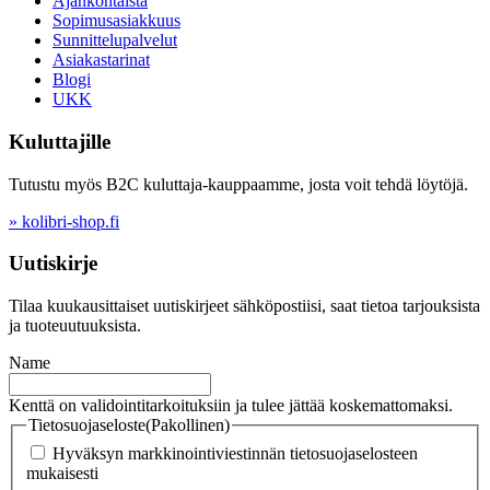
Ajankohtaista
Sopimusasiakkuus
Sunnittelupalvelut
Asiakastarinat
Blogi
UKK
Kuluttajille
Tutustu myös B2C kuluttaja-kauppaamme, josta voit tehdä löytöjä.
» kolibri-shop.fi
Uutiskirje
Tilaa kuukausittaiset uutiskirjeet sähköpostiisi, saat tietoa tarjouksista
ja tuoteuutuuksista.
Name
Kenttä on validointitarkoituksiin ja tulee jättää koskemattomaksi.
Tietosuojaseloste
(Pakollinen)
Hyväksyn markkinointiviestinnän tietosuojaselosteen
mukaisesti