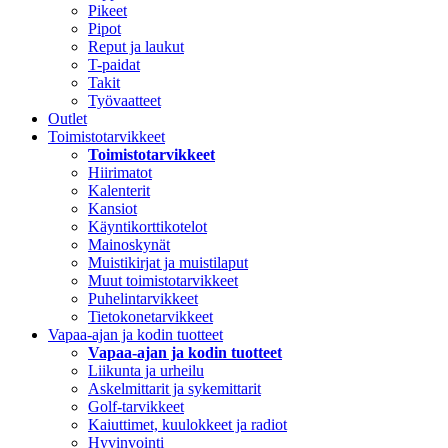
Pikeet
Pipot
Reput ja laukut
T-paidat
Takit
Työvaatteet
Outlet
Toimistotarvikkeet
Toimistotarvikkeet
Hiirimatot
Kalenterit
Kansiot
Käyntikorttikotelot
Mainoskynät
Muistikirjat ja muistilaput
Muut toimistotarvikkeet
Puhelintarvikkeet
Tietokonetarvikkeet
Vapaa-ajan ja kodin tuotteet
Vapaa-ajan ja kodin tuotteet
Liikunta ja urheilu
Askelmittarit ja sykemittarit
Golf-tarvikkeet
Kaiuttimet, kuulokkeet ja radiot
Hyvinvointi