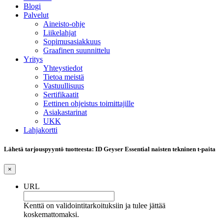
Blogi
Palvelut
Aineisto-ohje
Liikelahjat
Sopimusasiakkuus
Graafinen suunnittelu
Yritys
Yhteystiedot
Tietoa meistä
Vastuullisuus
Sertifikaatit
Eettinen ohjeistus toimittajille
Asiakastarinat
UKK
Lahjakortti
Lähetä tarjouspyyntö tuotteesta: ID Geyser Essential naisten tekninen t-paita
×
URL
Kenttä on validointitarkoituksiin ja tulee jättää
koskemattomaksi.