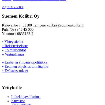
20,90
€
alv. 0%
Suomen Kolibri Oy
Kalevantie 7, 33100 Tampere kolibri(a)suomenkolibri.fi
Puh. (03) 345 45 000
Y-tunnus: 0833183-2
» Yhteystiedot
» Rekisteriseloste
»
Toimitusehdot
» Vastuullisuus
» Laatu- ja ympäristöpolitiikka
» Eettinen ohjeistus toimittajille
» Evästeasetukset
Yrityksille
Liikelahjavalikoima
Kuvastot