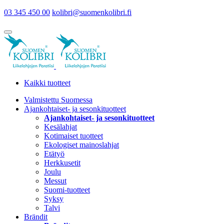
03 345 450 00
kolibri@suomenkolibri.fi
Kaikki tuotteet
Valmistettu Suomessa
Ajankohtaiset- ja sesonkituotteet
Ajankohtaiset- ja sesonkituotteet
Kesälahjat
Kotimaiset tuotteet
Ekologiset mainoslahjat
Etätyö
Herkkusetit
Joulu
Messut
Suomi-tuotteet
Syksy
Talvi
Brändit