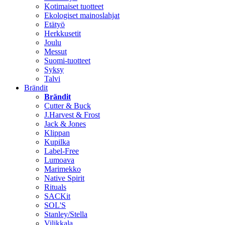
Kotimaiset tuotteet
Ekologiset mainoslahjat
Etätyö
Herkkusetit
Joulu
Messut
Suomi-tuotteet
Syksy
Talvi
Brändit
Brändit
Cutter & Buck
J.Harvest & Frost
Jack & Jones
Klippan
Kupilka
Label-Free
Lumoava
Marimekko
Native Spirit
Rituals
SACKit
SOL'S
Stanley/Stella
Vilikkala