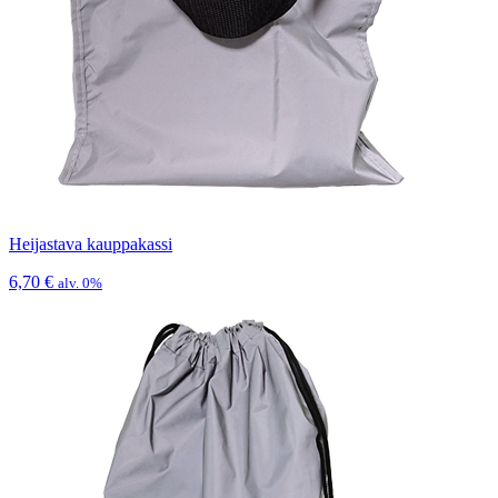
Heijastava kauppakassi
6,70
€
alv. 0%