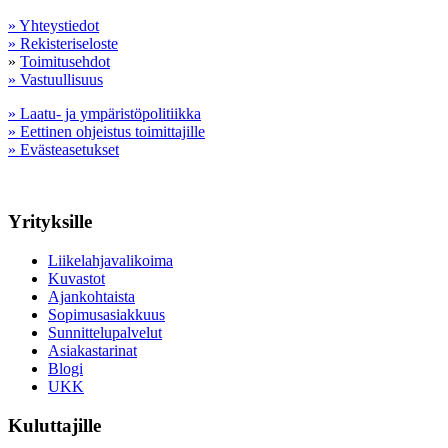
» Yhteystiedot
» Rekisteriseloste
»
Toimitusehdot
» Vastuullisuus
» Laatu- ja ympäristöpolitiikka
» Eettinen ohjeistus toimittajille
» Evästeasetukset
Yrityksille
Liikelahjavalikoima
Kuvastot
Ajankohtaista
Sopimusasiakkuus
Sunnittelupalvelut
Asiakastarinat
Blogi
UKK
Kuluttajille