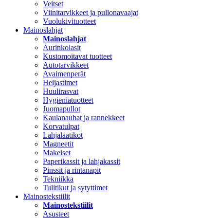
Veitset
Viinitarvikkeet ja pullonavaajat
Vuolukivituotteet
Mainoslahjat
Mainoslahjat
Aurinkolasit
Kustomoitavat tuotteet
Autotarvikkeet
Avaimenperät
Heijastimet
Huulirasvat
Hygieniatuotteet
Juomapullot
Kaulanauhat ja rannekkeet
Korvatulpat
Lahjalaatikot
Magneetit
Makeiset
Paperikassit ja lahjakassit
Pinssit ja rintanapit
Tekniikka
Tulitikut ja sytyttimet
Mainostekstiilit
Mainostekstiilit
Asusteet