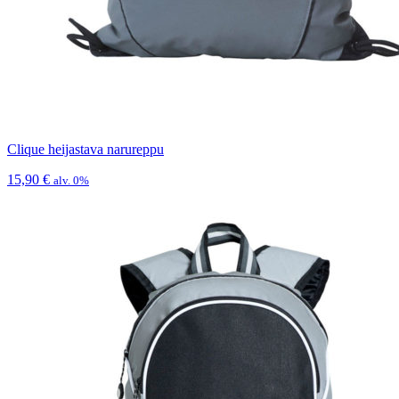
Clique heijastava narureppu
15,90
€
alv. 0%