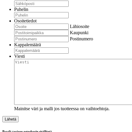
Puhelin
Osoitetiedot
Lähiosoite
Kaupunki
Postinumero
Kappalemäärä
Viesti
Mainitse väri ja malli jos tuotteessa on vaihtoehtoja.
Pyydä tarjous ostoskorin sisällöstä