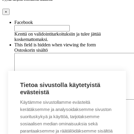
×
Facebook
Kenttä on validointitarkoituksiin ja tulee jättää
koskemattomaksi.
This field is hidden when viewing the form
Ostoskorin sisältö
Tietoa sivustolla käytetyistä
evästeistä
Käytämme sivustollamme evästeitä
Nimi
*
Etunimi
kerätäksemme ja analysoidaksemme sivuston
Sukunimi
suorituskykyä ja käyttöä, tarjotaksemme
Yritys
sosiaalisen median ominaisuuksia sekä
parantaaksemme ja räätälöidäksemme sisältöä
Sähköposti
*