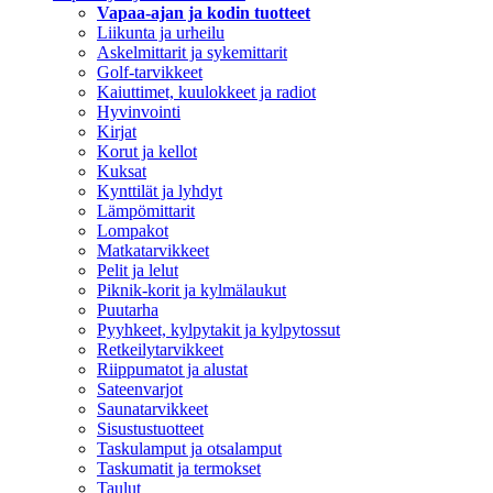
Vapaa-ajan ja kodin tuotteet
Liikunta ja urheilu
Askelmittarit ja sykemittarit
Golf-tarvikkeet
Kaiuttimet, kuulokkeet ja radiot
Hyvinvointi
Kirjat
Korut ja kellot
Kuksat
Kynttilät ja lyhdyt
Lämpömittarit
Lompakot
Matkatarvikkeet
Pelit ja lelut
Piknik-korit ja kylmälaukut
Puutarha
Pyyhkeet, kylpytakit ja kylpytossut
Retkeilytarvikkeet
Riippumatot ja alustat
Sateenvarjot
Saunatarvikkeet
Sisustustuotteet
Taskulamput ja otsalamput
Taskumatit ja termokset
Taulut