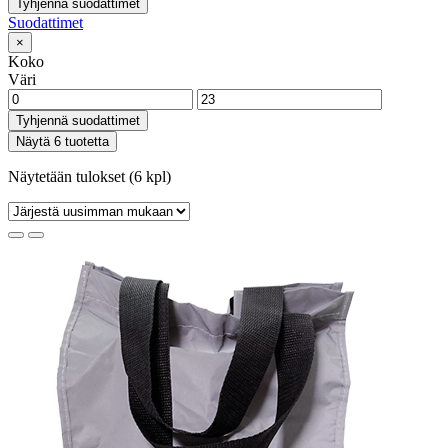
Tyhjennä suodattimet
Suodattimet
×
Koko
Väri
Tyhjennä suodattimet
Näytä 6 tuotetta
Näytetään tulokset (6 kpl)