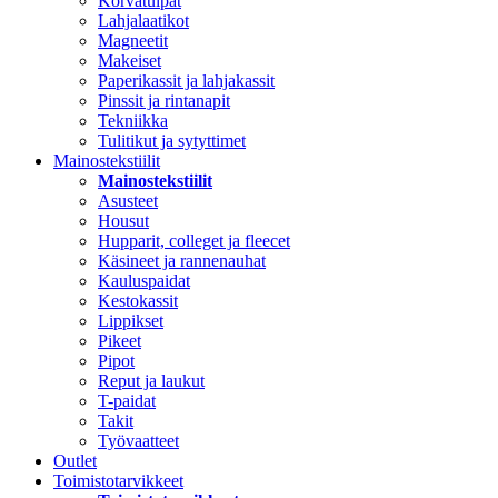
Korvatulpat
Lahjalaatikot
Magneetit
Makeiset
Paperikassit ja lahjakassit
Pinssit ja rintanapit
Tekniikka
Tulitikut ja sytyttimet
Mainostekstiilit
Mainostekstiilit
Asusteet
Housut
Hupparit, colleget ja fleecet
Käsineet ja rannenauhat
Kauluspaidat
Kestokassit
Lippikset
Pikeet
Pipot
Reput ja laukut
T-paidat
Takit
Työvaatteet
Outlet
Toimistotarvikkeet