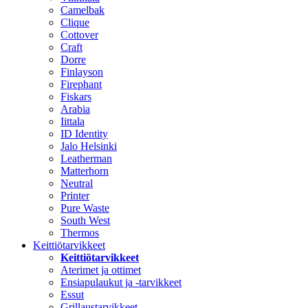
Camelbak
Clique
Cottover
Craft
Dorre
Finlayson
Firephant
Fiskars
Arabia
Iittala
ID Identity
Jalo Helsinki
Leatherman
Matterhorn
Neutral
Printer
Pure Waste
South West
Thermos
Keittiötarvikkeet
Keittiötarvikkeet
Aterimet ja ottimet
Ensiapulaukut ja -tarvikkeet
Essut
Grillaustarvikkeet