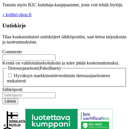
Tutustu myös B2C kuluttaja-kauppaamme, josta voit tehdä löytöjä.
» kolibri-shop.fi
Uutiskirje
Tilaa kuukausittaiset uutiskirjeet sähköpostiisi, saat tietoa tarjouksista
ja tuoteuutuuksista.
Comments
Kenttä on validointitarkoituksiin ja tulee jättää koskemattomaksi.
Tietosuojaseloste
(Pakollinen)
Hyväksyn markkinointiviestinnän tietosuojaselosteen
mukaisesti
Sähköposti