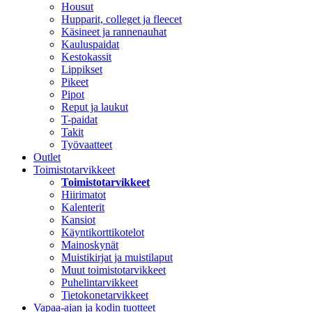
Housut
Hupparit, colleget ja fleecet
Käsineet ja rannenauhat
Kauluspaidat
Kestokassit
Lippikset
Pikeet
Pipot
Reput ja laukut
T-paidat
Takit
Työvaatteet
Outlet
Toimistotarvikkeet
Toimistotarvikkeet
Hiirimatot
Kalenterit
Kansiot
Käyntikorttikotelot
Mainoskynät
Muistikirjat ja muistilaput
Muut toimistotarvikkeet
Puhelintarvikkeet
Tietokonetarvikkeet
Vapaa-ajan ja kodin tuotteet