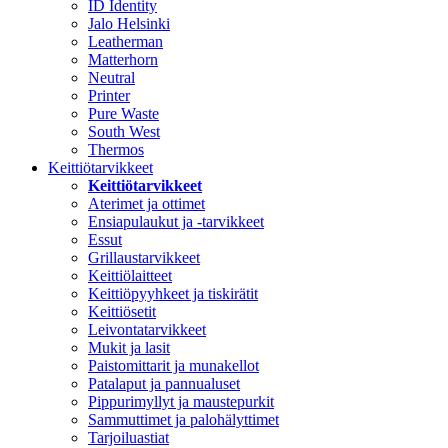
ID Identity
Jalo Helsinki
Leatherman
Matterhorn
Neutral
Printer
Pure Waste
South West
Thermos
Keittiötarvikkeet
Keittiötarvikkeet
Aterimet ja ottimet
Ensiapulaukut ja -tarvikkeet
Essut
Grillaustarvikkeet
Keittiölaitteet
Keittiöpyyhkeet ja tiskirätit
Keittiösetit
Leivontatarvikkeet
Mukit ja lasit
Paistomittarit ja munakellot
Patalaput ja pannualuset
Pippurimyllyt ja maustepurkit
Sammuttimet ja palohälyttimet
Tarjoiluastiat