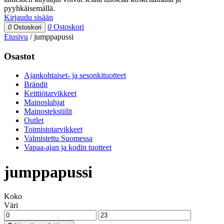
pyyhkäisemällä.
Kirjaudu sisään
0
Ostoskori
0
Ostoskori
Etusivu
/
jumppapussi
Osastot
Ajankohtaiset- ja sesonkituotteet
Brändit
Keittiötarvikkeet
Mainoslahjat
Mainostekstiilit
Outlet
Toimistotarvikkeet
Valmistettu Suomessa
Vapaa-ajan ja kodin tuotteet
jumppapussi
Koko
Väri