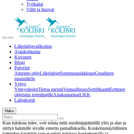
Työkalut
Viltit ja huovat
Liikelahjavalikoima
Ajankohtaista
Kuvastot
Blogi
Palvelut
Aineisto-ohje
Liikelahjat
Sopimusasiakkuus
Graafinen
suunnittelu
Yritys
Yhteystiedot
Tietoa meistä
Vastuullisuus
Sertifikaatit
Eettinen
ohjeistus toimittajille
Asiakastarinat
UKK
Lahjakortti
Haku
Kun tuloksia tulee, voit selata niitä nuolinäppäimillä ylös ja alas ja
siirtyä halutulle sivulle enterin painalluksella. Kosketusnäytöllisten
laitteiden käyttäjät voivat selata tuloksia koskettamalla ja