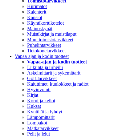
Toimistotarvikkeet
Hiirimatot
Kalenterit
Kansiot
Käyntikorttikotelot
Mainoskynät
Muistikirjat ja muistilaput
Muut toimistotarvikkeet
Puhelintarvikkeet
Tietokonetarvikkeet
Vapaa-ajan ja kodin tuotteet
Vapaa-ajan ja kodin tuotteet
Liikunta ja urheilu
Askelmittarit ja sykemittarit
Golf-tarvikkeet
Kaiuttimet, kuulokkeet ja radiot
Hyvinvointi
Kirjat
Korut ja kellot
Kuksat
Kynttilät ja lyhdyt
Lämpömittarit
Lompakot
Matkatarvikkeet
Pelit ja lelut