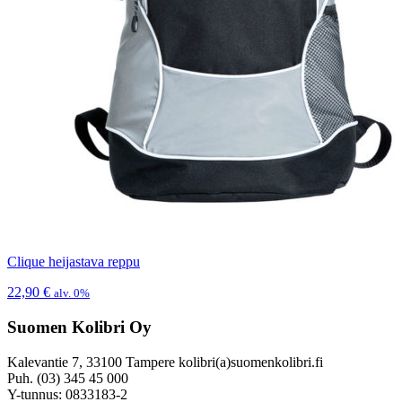
Clique heijastava reppu
22,90
€
alv. 0%
Suomen Kolibri Oy
Kalevantie 7, 33100 Tampere kolibri(a)suomenkolibri.fi
Puh. (03) 345 45 000
Y-tunnus: 0833183-2