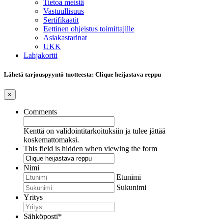
Tietoa meistä
Vastuullisuus
Sertifikaatit
Eettinen ohjeistus toimittajille
Asiakastarinat
UKK
Lahjakortti
Lähetä tarjouspyyntö tuotteesta: Clique heijastava reppu
×
Comments
Kenttä on validointitarkoituksiin ja tulee jättää
koskemattomaksi.
This field is hidden when viewing the form
Nimi
Etunimi
Sukunimi
Yritys
Sähköposti
*