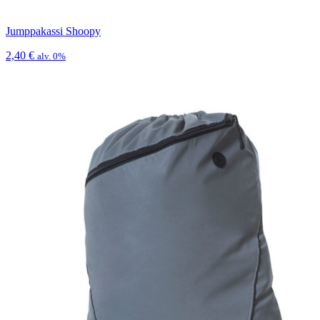
Jumppakassi Shoopy
2,40
€
alv. 0%