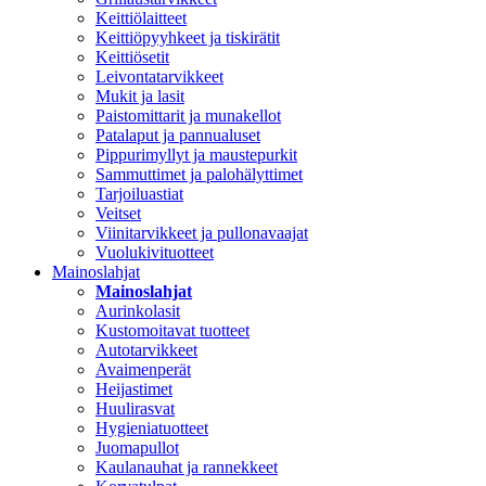
Keittiölaitteet
Keittiöpyyhkeet ja tiskirätit
Keittiösetit
Leivontatarvikkeet
Mukit ja lasit
Paistomittarit ja munakellot
Patalaput ja pannualuset
Pippurimyllyt ja maustepurkit
Sammuttimet ja palohälyttimet
Tarjoiluastiat
Veitset
Viinitarvikkeet ja pullonavaajat
Vuolukivituotteet
Mainoslahjat
Mainoslahjat
Aurinkolasit
Kustomoitavat tuotteet
Autotarvikkeet
Avaimenperät
Heijastimet
Huulirasvat
Hygieniatuotteet
Juomapullot
Kaulanauhat ja rannekkeet