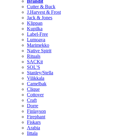
Brändit
Cutter & Buck
J.Harvest & Frost
Jack & Jones
Klippan
Kupilka
Label-Free
Lumoava
Marimekko
Native Spirit
Rituals
SACKit
SOL'S
Stanley/Stella
Vilikkala
Camelbak
Clique
Cottover
Craft
Dorre
Finlayson
Firephant
Fiskars
Arabia
Iittala