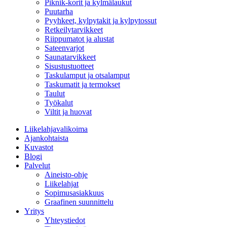
Piknik-korit ja kylmälaukut
Puutarha
Pyyhkeet, kylpytakit ja kylpytossut
Retkeilytarvikkeet
Riippumatot ja alustat
Sateenvarjot
Saunatarvikkeet
Sisustustuotteet
Taskulamput ja otsalamput
Taskumatit ja termokset
Taulut
Työkalut
Viltit ja huovat
Liikelahjavalikoima
Ajankohtaista
Kuvastot
Blogi
Palvelut
Aineisto-ohje
Liikelahjat
Sopimusasiakkuus
Graafinen suunnittelu
Yritys
Yhteystiedot