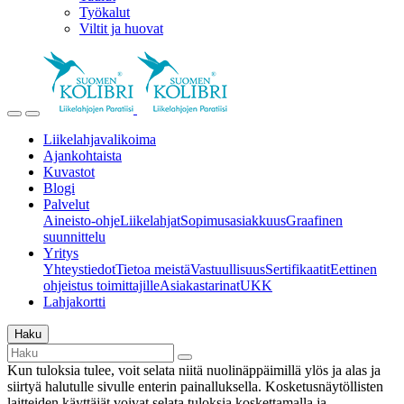
Työkalut
Viltit ja huovat
Liikelahjavalikoima
Ajankohtaista
Kuvastot
Blogi
Palvelut
Aineisto-ohje
Liikelahjat
Sopimusasiakkuus
Graafinen
suunnittelu
Yritys
Yhteystiedot
Tietoa meistä
Vastuullisuus
Sertifikaatit
Eettinen
ohjeistus toimittajille
Asiakastarinat
UKK
Lahjakortti
Haku
Kun tuloksia tulee, voit selata niitä nuolinäppäimillä ylös ja alas ja
siirtyä halutulle sivulle enterin painalluksella. Kosketusnäytöllisten
laitteiden käyttäjät voivat selata tuloksia koskettamalla ja