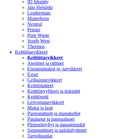
ID Identity
Jalo Helsinki
Leatherman
Matterhorn
Neutral
Printer
Pure Waste
South West
Thermos
Keittiötarvikkeet
Keittiötarvikkeet
Aterimet ja ottimet
Ensiapulaukut ja -tarvikkeet
Essut
Grillaustarvikkeet
Keittiölaitteet
Keittiöpyyhkeet ja tiskirätit
Keittiösetit
Leivontatarvikkeet
Mukit ja lasit
Paistomittarit ja munakellot
Patalaput ja pannualuset
Pippurimyllyt ja maustepurkit
Sammuttimet ja palohälyttimet
Tarjoiluastiat