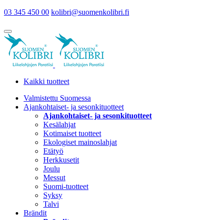
03 345 450 00
kolibri@suomenkolibri.fi
Kaikki tuotteet
Valmistettu Suomessa
Ajankohtaiset- ja sesonkituotteet
Ajankohtaiset- ja sesonkituotteet
Kesälahjat
Kotimaiset tuotteet
Ekologiset mainoslahjat
Etätyö
Herkkusetit
Joulu
Messut
Suomi-tuotteet
Syksy
Talvi
Brändit