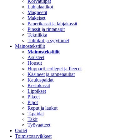
Korvatulpat
Lahjalaatikot
Magneetit
Makeiset
Paperikassit ja lahjakassit
Pinssit ja rintanapit
Tekniikka
Tulitikut ja sytyttimet
Mainostekstiilit
Mainostekstiilit
Asusteet
Housut
Hupparit, colleget ja fleecet
Käsineet ja rannenauhat
Kauluspaidat
Kestokassit
Lippikset
Pikeet
Pipot
Reput ja laukut
T-paidat
Takit
Työvaatteet
Outlet
Toimistotarvikkeet