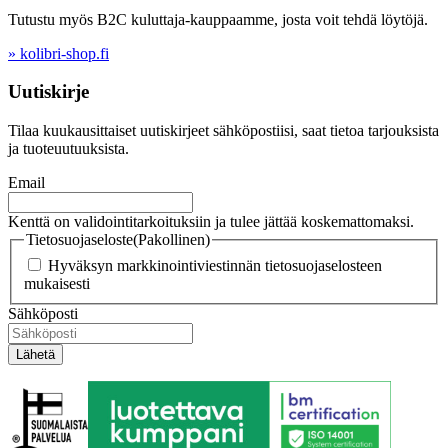
Tutustu myös B2C kuluttaja-kauppaamme, josta voit tehdä löytöjä.
» kolibri-shop.fi
Uutiskirje
Tilaa kuukausittaiset uutiskirjeet sähköpostiisi, saat tietoa tarjouksista
ja tuoteuutuuksista.
Email
Kenttä on validointitarkoituksiin ja tulee jättää koskemattomaksi.
Tietosuojaseloste
(Pakollinen)
Hyväksyn markkinointiviestinnän tietosuojaselosteen
mukaisesti
Sähköposti