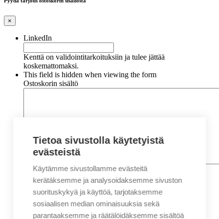
Pyydä tarjous ostoskorin sisällöstä
×
LinkedIn
Kenttä on validointitarkoituksiin ja tulee jättää
koskemattomaksi.
This field is hidden when viewing the form
Ostoskorin sisältö
Tietoa sivustolla käytetyistä
evästeistä
Käytämme sivustollamme evästeitä
Nimi
*
Etunimi
kerätäksemme ja analysoidaksemme sivuston
Sukunimi
suorituskykyä ja käyttöä, tarjotaksemme
Yritys
sosiaalisen median ominaisuuksia sekä
parantaaksemme ja räätälöidäksemme sisältöä
Sähköposti
*