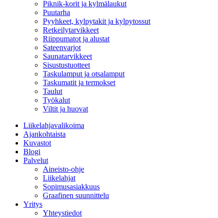
Piknik-korit ja kylmälaukut
Puutarha
Pyyhkeet, kylpytakit ja kylpytossut
Retkeilytarvikkeet
Riippumatot ja alustat
Sateenvarjot
Saunatarvikkeet
Sisustustuotteet
Taskulamput ja otsalamput
Taskumatit ja termokset
Taulut
Työkalut
Viltit ja huovat
Liikelahjavalikoima
Ajankohtaista
Kuvastot
Blogi
Palvelut
Aineisto-ohje
Liikelahjat
Sopimusasiakkuus
Graafinen suunnittelu
Yritys
Yhteystiedot