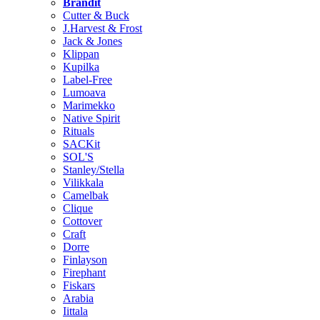
Brändit
Cutter & Buck
J.Harvest & Frost
Jack & Jones
Klippan
Kupilka
Label-Free
Lumoava
Marimekko
Native Spirit
Rituals
SACKit
SOL'S
Stanley/Stella
Vilikkala
Camelbak
Clique
Cottover
Craft
Dorre
Finlayson
Firephant
Fiskars
Arabia
Iittala