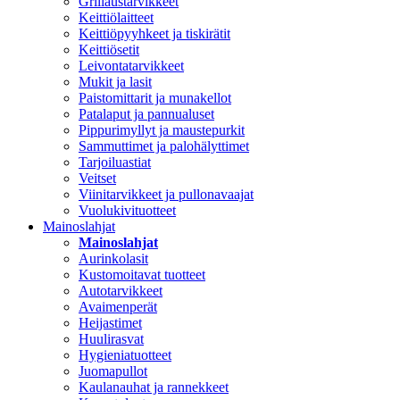
Grillaustarvikkeet
Keittiölaitteet
Keittiöpyyhkeet ja tiskirätit
Keittiösetit
Leivontatarvikkeet
Mukit ja lasit
Paistomittarit ja munakellot
Patalaput ja pannualuset
Pippurimyllyt ja maustepurkit
Sammuttimet ja palohälyttimet
Tarjoiluastiat
Veitset
Viinitarvikkeet ja pullonavaajat
Vuolukivituotteet
Mainoslahjat
Mainoslahjat
Aurinkolasit
Kustomoitavat tuotteet
Autotarvikkeet
Avaimenperät
Heijastimet
Huulirasvat
Hygieniatuotteet
Juomapullot
Kaulanauhat ja rannekkeet