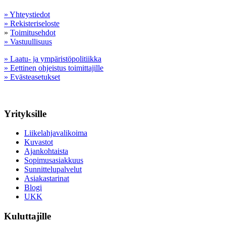
» Yhteystiedot
» Rekisteriseloste
»
Toimitusehdot
» Vastuullisuus
» Laatu- ja ympäristöpolitiikka
» Eettinen ohjeistus toimittajille
» Evästeasetukset
Yrityksille
Liikelahjavalikoima
Kuvastot
Ajankohtaista
Sopimusasiakkuus
Sunnittelupalvelut
Asiakastarinat
Blogi
UKK
Kuluttajille