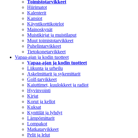
Toimistotarvikkeet
Hiirimatot
Kalenterit
Kansiot
Käyntikorttikotelot
Mainoskynät
Muistikirjat ja muistilaput
Muut toimistotarvikkeet
Puhelintarvikkeet
Tietokonetarvikkeet
Vapaa-ajan ja kodin tuotteet
Vapaa-ajan ja kodin tuotteet
Liikunta ja urheilu
Askelmittarit ja sykemittarit
Golf-tarvikkeet
Kaiuttimet, kuulokkeet ja radiot
Hyvinvointi
Kirjat
Korut ja kellot
Kuksat
Kynttilät ja lyhdyt
Lämpömittarit
Lompakot
Matkatarvikkeet
Pelit ja lelut