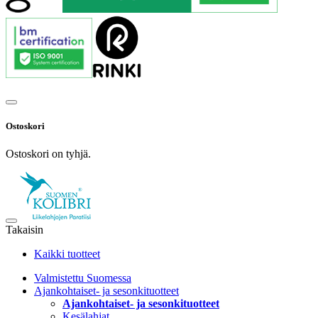
Ostoskori
Ostoskori on tyhjä.
Takaisin
Kaikki tuotteet
Valmistettu Suomessa
Ajankohtaiset- ja sesonkituotteet
Ajankohtaiset- ja sesonkituotteet
Kesälahjat