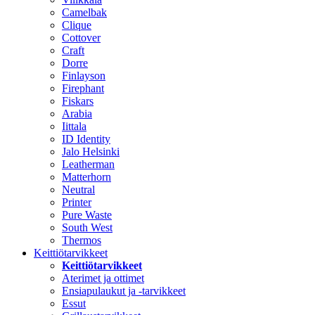
Camelbak
Clique
Cottover
Craft
Dorre
Finlayson
Firephant
Fiskars
Arabia
Iittala
ID Identity
Jalo Helsinki
Leatherman
Matterhorn
Neutral
Printer
Pure Waste
South West
Thermos
Keittiötarvikkeet
Keittiötarvikkeet
Aterimet ja ottimet
Ensiapulaukut ja -tarvikkeet
Essut