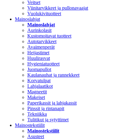
Veitset
Viinitarvikkeet ja pullonavaajat
Vuolukivituotteet
Mainoslahjat
Mainoslahjat
Aurinkolasit
Kustomoitavat tuotteet
Autotarvikkeet
Avaimenperät
Heijastimet
Huulirasvat
Hygieniatuotteet
Juomapullot
Kaulanauhat ja rannekkeet
Korvatulpat
Lahjalaatikot
Magneetit
Makeiset
Paperikassit ja lahjakassit
Pinssit ja rintanapit
Tekniikka
Tulitikut ja sytyttimet
Mainostekstiilit
Mainostekstiilit
Asusteet