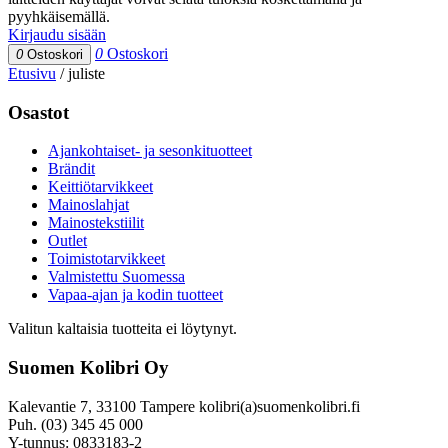
pyyhkäisemällä.
Kirjaudu sisään
0
Ostoskori
0
Ostoskori
Etusivu
/
juliste
Osastot
Ajankohtaiset- ja sesonkituotteet
Brändit
Keittiötarvikkeet
Mainoslahjat
Mainostekstiilit
Outlet
Toimistotarvikkeet
Valmistettu Suomessa
Vapaa-ajan ja kodin tuotteet
Valitun kaltaisia tuotteita ei löytynyt.
Suomen Kolibri Oy
Kalevantie 7, 33100 Tampere kolibri(a)suomenkolibri.fi
Puh. (03) 345 45 000
Y-tunnus: 0833183-2