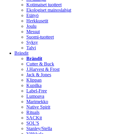
Kotimaiset tuotteet
Ekologiset mainoslahjat
Etätyö
Herkkusetit
Joulu
Messut
Suomi-tuotteet
Syksy
Talvi
Brändit
Brändit
Cutter & Buck
J.Harvest & Frost
Jack & Jones
Klippan
Kupilka
Label-Free
Lumoava
Marimekko
Native Spirit
Rituals
SACKit
SOL'S
Stanley/Stella
Vilikkala