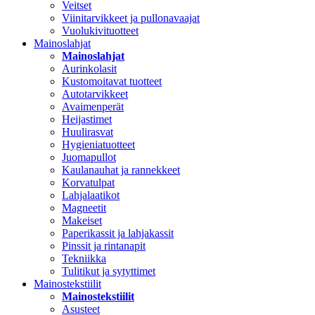
Veitset
Viinitarvikkeet ja pullonavaajat
Vuolukivituotteet
Mainoslahjat
Mainoslahjat
Aurinkolasit
Kustomoitavat tuotteet
Autotarvikkeet
Avaimenperät
Heijastimet
Huulirasvat
Hygieniatuotteet
Juomapullot
Kaulanauhat ja rannekkeet
Korvatulpat
Lahjalaatikot
Magneetit
Makeiset
Paperikassit ja lahjakassit
Pinssit ja rintanapit
Tekniikka
Tulitikut ja sytyttimet
Mainostekstiilit
Mainostekstiilit
Asusteet