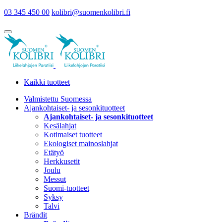
03 345 450 00
kolibri@suomenkolibri.fi
Kaikki tuotteet
Valmistettu Suomessa
Ajankohtaiset- ja sesonkituotteet
Ajankohtaiset- ja sesonkituotteet
Kesälahjat
Kotimaiset tuotteet
Ekologiset mainoslahjat
Etätyö
Herkkusetit
Joulu
Messut
Suomi-tuotteet
Syksy
Talvi
Brändit