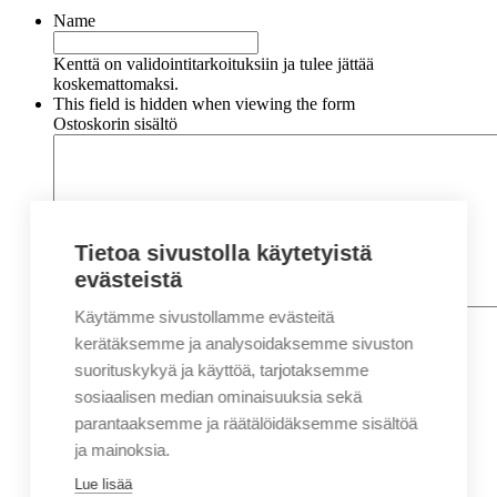
Name
Kenttä on validointitarkoituksiin ja tulee jättää
koskemattomaksi.
This field is hidden when viewing the form
Ostoskorin sisältö
Tietoa sivustolla käytetyistä
evästeistä
Käytämme sivustollamme evästeitä
Nimi
*
Etunimi
kerätäksemme ja analysoidaksemme sivuston
Sukunimi
suorituskykyä ja käyttöä, tarjotaksemme
Yritys
sosiaalisen median ominaisuuksia sekä
parantaaksemme ja räätälöidäksemme sisältöä
Sähköposti
*
ja mainoksia.
Puhelin
*
Lue lisää