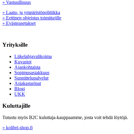
» Vastuullisuus
» Laatu- ja ympäristöpolitiikka
» Eettinen ohjeistus toimittajille
» Evästeasetukset
Yrityksille
Liikelahjavalikoima
Kuvastot
Ajankohtaista
Sopimusasiakkuus
Sunnittelupalvelut
Asiakastarinat
Blogi
UKK
Kuluttajille
Tutustu myös B2C kuluttaja-kauppaamme, josta voit tehdä löytöjä.
» kolibri-shop.fi