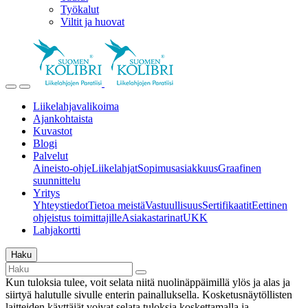
Työkalut
Viltit ja huovat
Liikelahjavalikoima
Ajankohtaista
Kuvastot
Blogi
Palvelut
Aineisto-ohje
Liikelahjat
Sopimusasiakkuus
Graafinen
suunnittelu
Yritys
Yhteystiedot
Tietoa meistä
Vastuullisuus
Sertifikaatit
Eettinen
ohjeistus toimittajille
Asiakastarinat
UKK
Lahjakortti
Haku
Kun tuloksia tulee, voit selata niitä nuolinäppäimillä ylös ja alas ja
siirtyä halutulle sivulle enterin painalluksella. Kosketusnäytöllisten
laitteiden käyttäjät voivat selata tuloksia koskettamalla ja