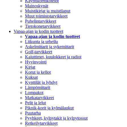
Käyntikorttikotelot
Mainoskynät
Muistikirjat ja muistilaput
Muut toimistotarvikkeet
Puhelintarvikkeet
Tietokonetarvikkeet
Vapaa-ajan ja kodin tuotteet
Vapaa-ajan ja kodin tuotteet
Liikunta ja urheilu
Askelmittarit ja sykemittarit
Golf-tarvikkeet
Kaiuttimet, kuulokkeet ja radiot
Hyvinvointi
Kirjat
Korut ja kellot
Kuksat
Kynttilät ja lyhdyt
Lämpömittarit
Lompakot
Matkatarvikkeet
Pelit ja lelut
Piknik-korit ja kylmälaukut
Puutarha
Pyyhkeet, kylpytakit ja kylpytossut
Retkeilytarvikkeet