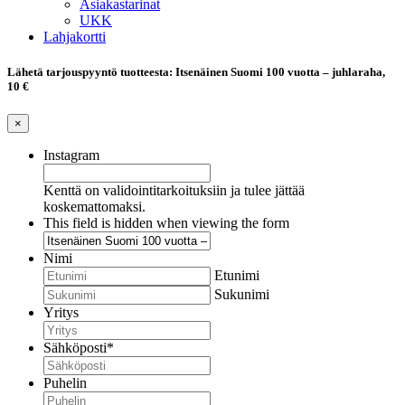
Asiakastarinat
UKK
Lahjakortti
Lähetä tarjouspyyntö tuotteesta: Itsenäinen Suomi 100 vuotta – juhlaraha,
10 €
×
Instagram
Kenttä on validointitarkoituksiin ja tulee jättää
koskemattomaksi.
This field is hidden when viewing the form
Nimi
Etunimi
Sukunimi
Yritys
Sähköposti
*
Puhelin