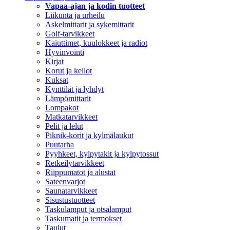
Vapaa-ajan ja kodin tuotteet
Liikunta ja urheilu
Askelmittarit ja sykemittarit
Golf-tarvikkeet
Kaiuttimet, kuulokkeet ja radiot
Hyvinvointi
Kirjat
Korut ja kellot
Kuksat
Kynttilät ja lyhdyt
Lämpömittarit
Lompakot
Matkatarvikkeet
Pelit ja lelut
Piknik-korit ja kylmälaukut
Puutarha
Pyyhkeet, kylpytakit ja kylpytossut
Retkeilytarvikkeet
Riippumatot ja alustat
Sateenvarjot
Saunatarvikkeet
Sisustustuotteet
Taskulamput ja otsalamput
Taskumatit ja termokset
Taulut