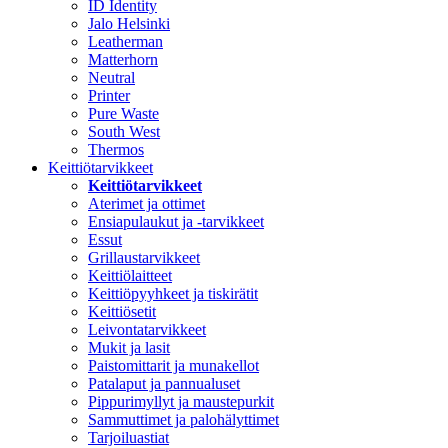
ID Identity
Jalo Helsinki
Leatherman
Matterhorn
Neutral
Printer
Pure Waste
South West
Thermos
Keittiötarvikkeet
Keittiötarvikkeet
Aterimet ja ottimet
Ensiapulaukut ja -tarvikkeet
Essut
Grillaustarvikkeet
Keittiölaitteet
Keittiöpyyhkeet ja tiskirätit
Keittiösetit
Leivontatarvikkeet
Mukit ja lasit
Paistomittarit ja munakellot
Patalaput ja pannualuset
Pippurimyllyt ja maustepurkit
Sammuttimet ja palohälyttimet
Tarjoiluastiat