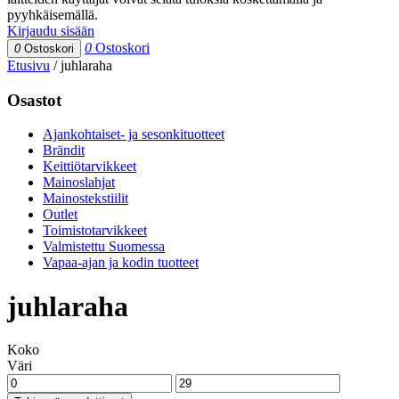
pyyhkäisemällä.
Kirjaudu sisään
0
Ostoskori
0
Ostoskori
Etusivu
/
juhlaraha
Osastot
Ajankohtaiset- ja sesonkituotteet
Brändit
Keittiötarvikkeet
Mainoslahjat
Mainostekstiilit
Outlet
Toimistotarvikkeet
Valmistettu Suomessa
Vapaa-ajan ja kodin tuotteet
juhlaraha
Koko
Väri