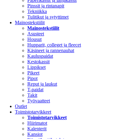
Paperikassit ja lahjakassit
Pinssit ja rintanapit
Tekniikka
Tulitikut ja sytyttimet
Mainostekstiilit
Mainostekstiilit
Asusteet
Housut
Hupparit, colleget ja fleecet
Käsineet ja rannenauhat
Kauluspaidat
Kestokassit
Lippikset
Pikeet
Pipot
Reput ja laukut
T-paidat
Takit
Työvaatteet
Outlet
Toimistotarvikkeet
Toimistotarvikkeet
Hiirimatot
Kalenterit
Kansiot