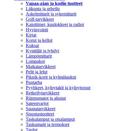
Vapaa-ajan ja kodin tuotteet
Liikunta ja urheilu
Askelmittarit ja sykemittarit
Golf-tarvikkeet
Kaiuttimet, kuulokkeet ja radiot
Hyvinvointi
Kirjat
Korut ja kellot
Kuksat
Kynttilät ja lyhdyt
Lämpömittarit
Lompakot
Matkatarvikkeet
Pelit ja lelut
Piknik-korit ja kylmälaukut
Puutarha
Pyyhkeet, kylpytakit ja kylpytossut
Retkeilytarvikkeet
Riippumatot ja alustat
Sateenvarjot
Saunatarvikkeet
Sisustustuotteet
Taskulamput ja otsalamput
Taskumatit ja termokset
Taulut