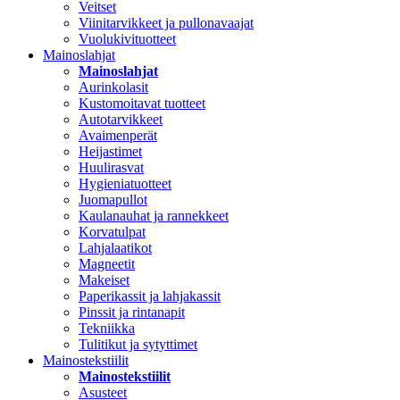
Veitset
Viinitarvikkeet ja pullonavaajat
Vuolukivituotteet
Mainoslahjat
Mainoslahjat
Aurinkolasit
Kustomoitavat tuotteet
Autotarvikkeet
Avaimenperät
Heijastimet
Huulirasvat
Hygieniatuotteet
Juomapullot
Kaulanauhat ja rannekkeet
Korvatulpat
Lahjalaatikot
Magneetit
Makeiset
Paperikassit ja lahjakassit
Pinssit ja rintanapit
Tekniikka
Tulitikut ja sytyttimet
Mainostekstiilit
Mainostekstiilit
Asusteet