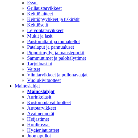
Essut
Grillaustarvikkeet
Keittiölaitteet
Keittiöpyyhkeet ja tiskirätit
Keittiösetit
Leivontatarvikkeet
Mukit ja lasit
Paistomittarit ja munakellot
Patalaput ja pannualuset
Pippurimyllyt ja maustepurkit
Sammuttimet ja palohälyttimet
Tarjoiluastiat
Veitset
Viinitarvikkeet ja pullonavaajat
Vuolukivituotteet
Mainoslahjat
Mainoslahjat
Aurinkolasit
Kustomoitavat tuotteet
Autotarvikkeet
Avaimenperät
Heijastimet
Huulirasvat
Hygieniatuotteet
Juomapullot