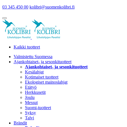
03 345 450 00
kolibri@suomenkolibri.fi
Kaikki tuotteet
Valmistettu Suomessa
Ajankohtaiset- ja sesonkituotteet
Ajankohtaiset- ja sesonkituotteet
Kesälahjat
Kotimaiset tuotteet
Ekologiset mainoslahjat
Etätyö
Herkkusetit
Joulu
Messut
Suomi-tuotteet
Syksy
Talvi
Brändit