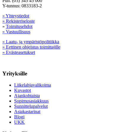
Puh. (03) 345 45 000
Y-tunnus: 0833183-2
» Yhteystiedot
» Rekisteriseloste
»
Toimitusehdot
» Vastuullisuus
» Laatu- ja ympäristöpolitiikka
» Eettinen ohjeistus toimittajille
» Evästeasetukset
Yrityksille
Liikelahjavalikoima
Kuvastot
Ajankohtaista
Sopimusasiakkuus
Sunnittelupalvelut
Asiakastarinat
Blogi
UKK