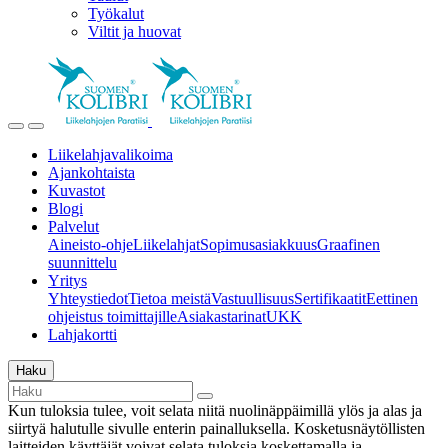
Työkalut
Viltit ja huovat
Liikelahjavalikoima
Ajankohtaista
Kuvastot
Blogi
Palvelut
Aineisto-ohje
Liikelahjat
Sopimusasiakkuus
Graafinen
suunnittelu
Yritys
Yhteystiedot
Tietoa meistä
Vastuullisuus
Sertifikaatit
Eettinen
ohjeistus toimittajille
Asiakastarinat
UKK
Lahjakortti
Haku
Kun tuloksia tulee, voit selata niitä nuolinäppäimillä ylös ja alas ja
siirtyä halutulle sivulle enterin painalluksella. Kosketusnäytöllisten
laitteiden käyttäjät voivat selata tuloksia koskettamalla ja