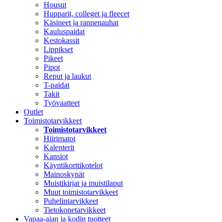
Housut
Hupparit, colleget ja fleecet
Käsineet ja rannenauhat
Kauluspaidat
Kestokassit
Lippikset
Pikeet
Pipot
Reput ja laukut
T-paidat
Takit
Työvaatteet
Outlet
Toimistotarvikkeet
Toimistotarvikkeet
Hiirimatot
Kalenterit
Kansiot
Käyntikorttikotelot
Mainoskynät
Muistikirjat ja muistilaput
Muut toimistotarvikkeet
Puhelintarvikkeet
Tietokonetarvikkeet
Vapaa-ajan ja kodin tuotteet