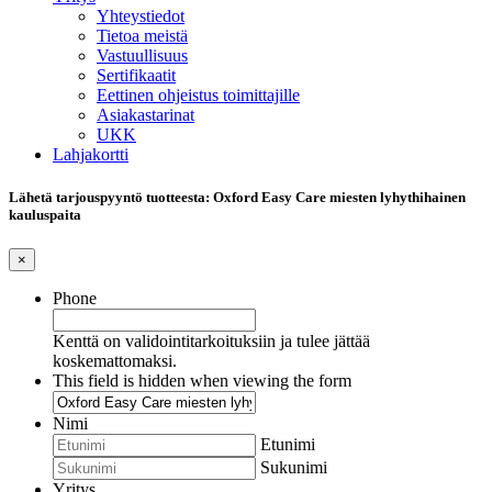
Yhteystiedot
Tietoa meistä
Vastuullisuus
Sertifikaatit
Eettinen ohjeistus toimittajille
Asiakastarinat
UKK
Lahjakortti
Lähetä tarjouspyyntö tuotteesta: Oxford Easy Care miesten lyhythihainen
kauluspaita
×
Phone
Kenttä on validointitarkoituksiin ja tulee jättää
koskemattomaksi.
This field is hidden when viewing the form
Nimi
Etunimi
Sukunimi
Yritys