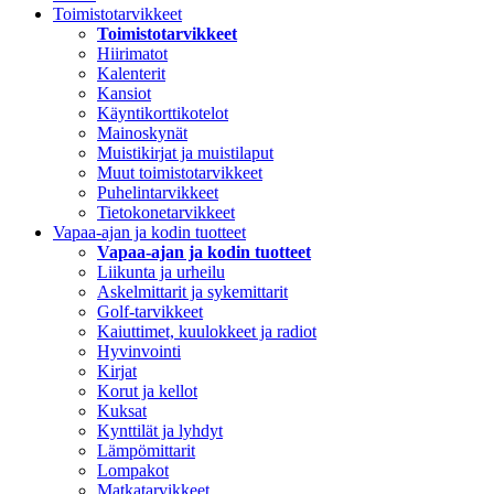
Toimistotarvikkeet
Toimistotarvikkeet
Hiirimatot
Kalenterit
Kansiot
Käyntikorttikotelot
Mainoskynät
Muistikirjat ja muistilaput
Muut toimistotarvikkeet
Puhelintarvikkeet
Tietokonetarvikkeet
Vapaa-ajan ja kodin tuotteet
Vapaa-ajan ja kodin tuotteet
Liikunta ja urheilu
Askelmittarit ja sykemittarit
Golf-tarvikkeet
Kaiuttimet, kuulokkeet ja radiot
Hyvinvointi
Kirjat
Korut ja kellot
Kuksat
Kynttilät ja lyhdyt
Lämpömittarit
Lompakot
Matkatarvikkeet