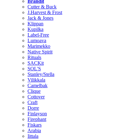
Brändit
Cutter & Buck
J.Harvest & Frost
Jack & Jones
Klippan
Kupilka
Label-Free
Lumoava
Marimekko
Native Spirit
Rituals
SACKit
SOL'S
Stanley/Stella
Vilikkala
Camelbak
Clique
Cottover
Craft
Dorre
Finlayson
Firephant
Fiskars
Arabia
Iittala