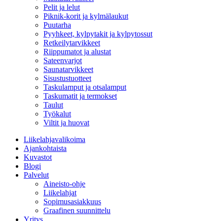
Pelit ja lelut
Piknik-korit ja kylmälaukut
Puutarha
Pyyhkeet, kylpytakit ja kylpytossut
Retkeilytarvikkeet
Riippumatot ja alustat
Sateenvarjot
Saunatarvikkeet
Sisustustuotteet
Taskulamput ja otsalamput
Taskumatit ja termokset
Taulut
Työkalut
Viltit ja huovat
Liikelahjavalikoima
Ajankohtaista
Kuvastot
Blogi
Palvelut
Aineisto-ohje
Liikelahjat
Sopimusasiakkuus
Graafinen suunnittelu
Yritys