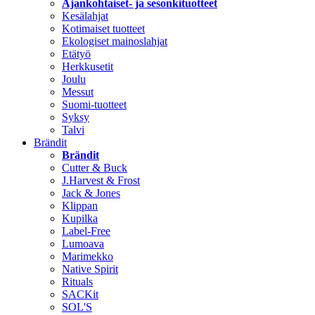
Ajankohtaiset- ja sesonkituotteet
Kesälahjat
Kotimaiset tuotteet
Ekologiset mainoslahjat
Etätyö
Herkkusetit
Joulu
Messut
Suomi-tuotteet
Syksy
Talvi
Brändit
Brändit
Cutter & Buck
J.Harvest & Frost
Jack & Jones
Klippan
Kupilka
Label-Free
Lumoava
Marimekko
Native Spirit
Rituals
SACKit
SOL'S