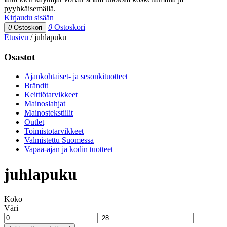
pyyhkäisemällä.
Kirjaudu sisään
0
Ostoskori
0
Ostoskori
Etusivu
/
juhlapuku
Osastot
Ajankohtaiset- ja sesonkituotteet
Brändit
Keittiötarvikkeet
Mainoslahjat
Mainostekstiilit
Outlet
Toimistotarvikkeet
Valmistettu Suomessa
Vapaa-ajan ja kodin tuotteet
juhlapuku
Koko
Väri