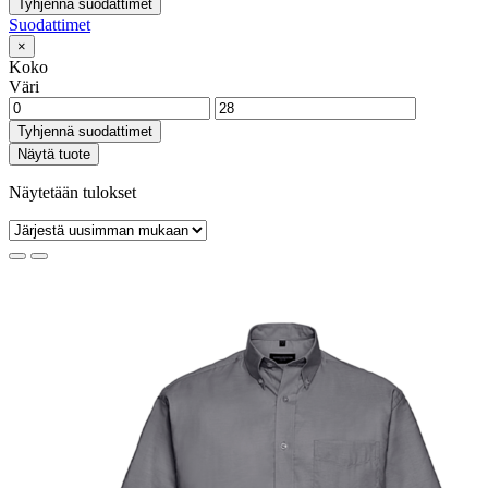
Tyhjennä suodattimet
Suodattimet
×
Koko
Väri
Tyhjennä suodattimet
Näytä tuote
Näytetään tulokset