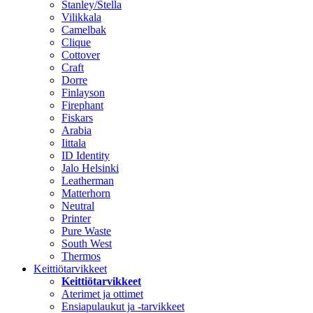
Stanley/Stella
Vilikkala
Camelbak
Clique
Cottover
Craft
Dorre
Finlayson
Firephant
Fiskars
Arabia
Iittala
ID Identity
Jalo Helsinki
Leatherman
Matterhorn
Neutral
Printer
Pure Waste
South West
Thermos
Keittiötarvikkeet
Keittiötarvikkeet
Aterimet ja ottimet
Ensiapulaukut ja -tarvikkeet