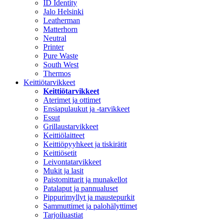
ID Identity
Jalo Helsinki
Leatherman
Matterhorn
Neutral
Printer
Pure Waste
South West
Thermos
Keittiötarvikkeet
Keittiötarvikkeet
Aterimet ja ottimet
Ensiapulaukut ja -tarvikkeet
Essut
Grillaustarvikkeet
Keittiölaitteet
Keittiöpyyhkeet ja tiskirätit
Keittiösetit
Leivontatarvikkeet
Mukit ja lasit
Paistomittarit ja munakellot
Patalaput ja pannualuset
Pippurimyllyt ja maustepurkit
Sammuttimet ja palohälyttimet
Tarjoiluastiat