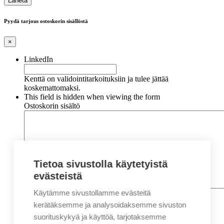
Pyydä tarjous ostoskorin sisällöstä
×
LinkedIn
Kenttä on validointitarkoituksiin ja tulee jättää
koskemattomaksi.
This field is hidden when viewing the form
Ostoskorin sisältö
Tietoa sivustolla käytetyistä
evästeistä
Käytämme sivustollamme evästeitä
Nimi
*
Etunimi
kerätäksemme ja analysoidaksemme sivuston
Sukunimi
suorituskykyä ja käyttöä, tarjotaksemme