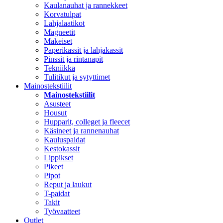
Kaulanauhat ja rannekkeet
Korvatulpat
Lahjalaatikot
Magneetit
Makeiset
Paperikassit ja lahjakassit
Pinssit ja rintanapit
Tekniikka
Tulitikut ja sytyttimet
Mainostekstiilit
Mainostekstiilit
Asusteet
Housut
Hupparit, colleget ja fleecet
Käsineet ja rannenauhat
Kauluspaidat
Kestokassit
Lippikset
Pikeet
Pipot
Reput ja laukut
T-paidat
Takit
Työvaatteet
Outlet