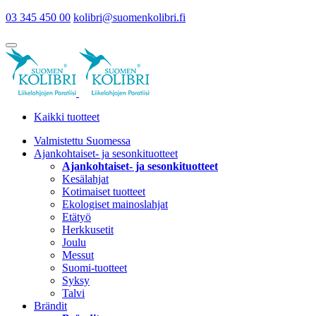
03 345 450 00
kolibri@suomenkolibri.fi
Kaikki tuotteet
Valmistettu Suomessa
Ajankohtaiset- ja sesonkituotteet
Ajankohtaiset- ja sesonkituotteet
Kesälahjat
Kotimaiset tuotteet
Ekologiset mainoslahjat
Etätyö
Herkkusetit
Joulu
Messut
Suomi-tuotteet
Syksy
Talvi
Brändit