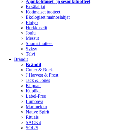
Ajankohtaiset- ja sesonkituotteet
Kesälahjat
Kotimaiset tuotteet
Ekologiset mainoslahjat
Etätyö
Herkkusetit
Joulu
Messut
Suomi-tuotteet
Syksy
Talvi
Brändit
Brändit
Cutter & Buck
J.Harvest & Frost
Jack & Jones
Klippan
Kupilka
Label-Free
Lumoava
Marimekko
Native Spirit
Rituals
SACKit
SOL'S