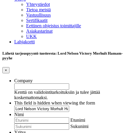
Yhteystiedot
Tietoa meistä
Vastuullisuus
Sertifikaatit
Eettinen ohjeistus toimittajille
Asiakastarinat
UKK
Lahjakortti
Lähetä tarjouspyyntö tuotteesta: Lord Nelson Victory Morhult Hamam-
pyyhe
×
Company
Kenttä on validointitarkoituksiin ja tulee jättää
koskemattomaksi.
This field is hidden when viewing the form
Nimi
Etunimi
Sukunimi
Yritys