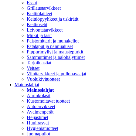
Essut
Grillaustarvikkeet
Keittiölaitteet
Keittiöpyyhkeet ja tiskirätit
Keittiösetit
Leivontatarvikkeet
Mukit ja lasit
Paistomittarit ja munakellot
Patalaput ja pannualuset
Pippurimyllyt ja maustepurkit
Sammuttimet ja palohälyttimet
Tarjoiluastiat
Veitset
Viinitarvikkeet ja pullonavaajat
Vuolukivituotteet
Mainoslahjat
Mainoslahjat
Aurinkolasit
Kustomoitavat tuotteet
Autotarvikkeet
Avaimenperät
Heijastimet
Huulirasvat
Hygieniatuotteet
Juomapullot