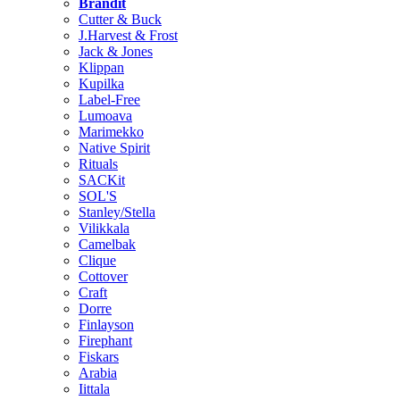
Brändit
Cutter & Buck
J.Harvest & Frost
Jack & Jones
Klippan
Kupilka
Label-Free
Lumoava
Marimekko
Native Spirit
Rituals
SACKit
SOL'S
Stanley/Stella
Vilikkala
Camelbak
Clique
Cottover
Craft
Dorre
Finlayson
Firephant
Fiskars
Arabia
Iittala