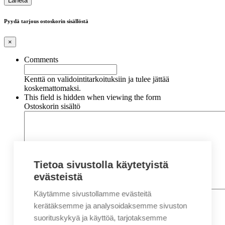
Pyydä tarjous ostoskorin sisällöstä
×
Comments
Kenttä on validointitarkoituksiin ja tulee jättää
koskemattomaksi.
This field is hidden when viewing the form
Ostoskorin sisältö
Tietoa sivustolla käytetyistä
evästeistä
Käytämme sivustollamme evästeitä
Nimi
*
Etunimi
kerätäksemme ja analysoidaksemme sivuston
Sukunimi
suorituskykyä ja käyttöä, tarjotaksemme