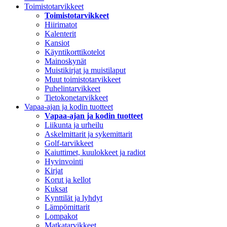
Toimistotarvikkeet
Toimistotarvikkeet
Hiirimatot
Kalenterit
Kansiot
Käyntikorttikotelot
Mainoskynät
Muistikirjat ja muistilaput
Muut toimistotarvikkeet
Puhelintarvikkeet
Tietokonetarvikkeet
Vapaa-ajan ja kodin tuotteet
Vapaa-ajan ja kodin tuotteet
Liikunta ja urheilu
Askelmittarit ja sykemittarit
Golf-tarvikkeet
Kaiuttimet, kuulokkeet ja radiot
Hyvinvointi
Kirjat
Korut ja kellot
Kuksat
Kynttilät ja lyhdyt
Lämpömittarit
Lompakot
Matkatarvikkeet