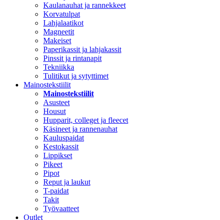
Kaulanauhat ja rannekkeet
Korvatulpat
Lahjalaatikot
Magneetit
Makeiset
Paperikassit ja lahjakassit
Pinssit ja rintanapit
Tekniikka
Tulitikut ja sytyttimet
Mainostekstiilit
Mainostekstiilit
Asusteet
Housut
Hupparit, colleget ja fleecet
Käsineet ja rannenauhat
Kauluspaidat
Kestokassit
Lippikset
Pikeet
Pipot
Reput ja laukut
T-paidat
Takit
Työvaatteet
Outlet