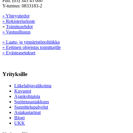
Puh. (03) 345 45 000
Y-tunnus: 0833183-2
» Yhteystiedot
» Rekisteriseloste
»
Toimitusehdot
» Vastuullisuus
» Laatu- ja ympäristöpolitiikka
» Eettinen ohjeistus toimittajille
» Evästeasetukset
Yrityksille
Liikelahjavalikoima
Kuvastot
Ajankohtaista
Sopimusasiakkuus
Sunnittelupalvelut
Asiakastarinat
Blogi
UKK