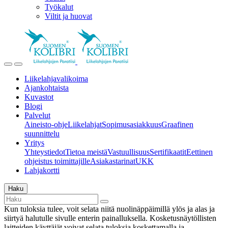
Työkalut
Viltit ja huovat
Liikelahjavalikoima
Ajankohtaista
Kuvastot
Blogi
Palvelut
Aineisto-ohje
Liikelahjat
Sopimusasiakkuus
Graafinen
suunnittelu
Yritys
Yhteystiedot
Tietoa meistä
Vastuullisuus
Sertifikaatit
Eettinen
ohjeistus toimittajille
Asiakastarinat
UKK
Lahjakortti
Haku
Kun tuloksia tulee, voit selata niitä nuolinäppäimillä ylös ja alas ja
siirtyä halutulle sivulle enterin painalluksella. Kosketusnäytöllisten
laitteiden käyttäjät voivat selata tuloksia koskettamalla ja