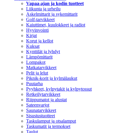
Vapaa-ajan ja kodin tuotteet
Liikunta ja urheilu
Askelmittarit ja sykemittarit
Golf-tarvikkeet
Kaiuttimet, kuulokkeet ja radiot
Hyvinvointi
Kirjat
Korut ja kellot
Kuksat
Kynttilät ja lyhdyt
Lämpömittarit
Lompakot
Matkatarvikkeet
Pelit ja lelut
Piknik-korit ja kylmälaukut
Puutarha
Pyyhkeet, kylpytakit ja kylpytossut
Retkeilytarvikkeet
Riippumatot ja alustat
Sateenvarjot
Saunatarvikkeet
Sisustustuotteet
Taskulamput ja otsalamput
Taskumatit ja termokset
Taulut