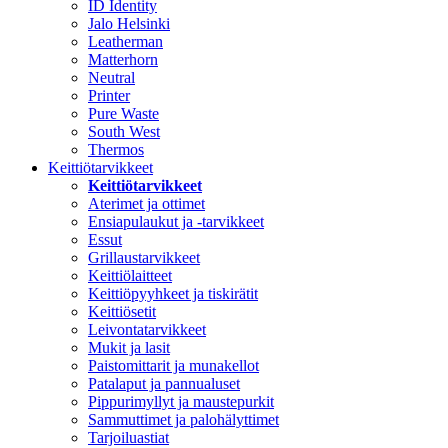
ID Identity
Jalo Helsinki
Leatherman
Matterhorn
Neutral
Printer
Pure Waste
South West
Thermos
Keittiötarvikkeet
Keittiötarvikkeet
Aterimet ja ottimet
Ensiapulaukut ja -tarvikkeet
Essut
Grillaustarvikkeet
Keittiölaitteet
Keittiöpyyhkeet ja tiskirätit
Keittiösetit
Leivontatarvikkeet
Mukit ja lasit
Paistomittarit ja munakellot
Patalaput ja pannualuset
Pippurimyllyt ja maustepurkit
Sammuttimet ja palohälyttimet
Tarjoiluastiat