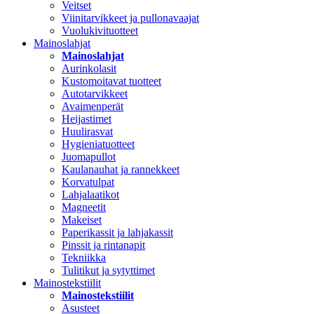
Veitset
Viinitarvikkeet ja pullonavaajat
Vuolukivituotteet
Mainoslahjat
Mainoslahjat
Aurinkolasit
Kustomoitavat tuotteet
Autotarvikkeet
Avaimenperät
Heijastimet
Huulirasvat
Hygieniatuotteet
Juomapullot
Kaulanauhat ja rannekkeet
Korvatulpat
Lahjalaatikot
Magneetit
Makeiset
Paperikassit ja lahjakassit
Pinssit ja rintanapit
Tekniikka
Tulitikut ja sytyttimet
Mainostekstiilit
Mainostekstiilit
Asusteet