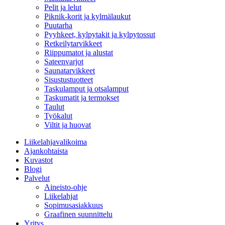
Pelit ja lelut
Piknik-korit ja kylmälaukut
Puutarha
Pyyhkeet, kylpytakit ja kylpytossut
Retkeilytarvikkeet
Riippumatot ja alustat
Sateenvarjot
Saunatarvikkeet
Sisustustuotteet
Taskulamput ja otsalamput
Taskumatit ja termokset
Taulut
Työkalut
Viltit ja huovat
Liikelahjavalikoima
Ajankohtaista
Kuvastot
Blogi
Palvelut
Aineisto-ohje
Liikelahjat
Sopimusasiakkuus
Graafinen suunnittelu
Yritys