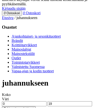
pyyhkäisemällä.
Kirjaudu sisään
0
Ostoskori
0
Ostoskori
Etusivu
/
juhannukseen
Osastot
Ajankohtaiset- ja sesonkituotteet
Brändit
Keittiötarvikkeet
Mainoslahjat
Mainostekstiilit
Outlet
Toimistotarvikkeet
Valmistettu Suomessa
Vapaa-ajan ja kodin tuotteet
juhannukseen
Koko
Väri