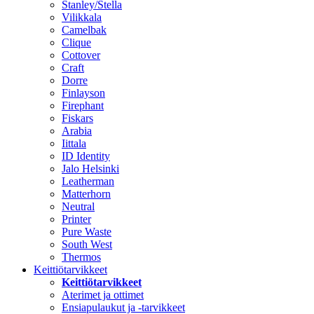
Stanley/Stella
Vilikkala
Camelbak
Clique
Cottover
Craft
Dorre
Finlayson
Firephant
Fiskars
Arabia
Iittala
ID Identity
Jalo Helsinki
Leatherman
Matterhorn
Neutral
Printer
Pure Waste
South West
Thermos
Keittiötarvikkeet
Keittiötarvikkeet
Aterimet ja ottimet
Ensiapulaukut ja -tarvikkeet