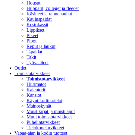
Housut
Hupparit, colleget ja fleecet
Käsineet ja rannenauhat
Kauluspaidat
Kestokassit
Lippikset
Pikeet
Pipot
Reput ja laukut
T-paidat
Takit
Työvaatteet
Outlet
Toimistotarvikkeet
Toimistotarvikkeet
Hiirimatot
Kalenterit
Kansiot
Käyntikorttikotelot
Mainoskynät
Muistikirjat ja muistilaput
Muut toimistotarvikkeet
Puhelintarvikkeet
Tietokonetarvikkeet
Vapaa-ajan ja kodin tuotteet