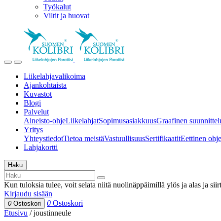
Työkalut
Viltit ja huovat
Liikelahjavalikoima
Ajankohtaista
Kuvastot
Blogi
Palvelut
Aineisto-ohje
Liikelahjat
Sopimusasiakkuus
Graafinen suunnittel
Yritys
Yhteystiedot
Tietoa meistä
Vastuullisuus
Sertifikaatit
Eettinen ohjei
Lahjakortti
Haku
Kun tuloksia tulee, voit selata niitä nuolinäppäimillä ylös ja alas ja si
Kirjaudu sisään
0
Ostoskori
0
Ostoskori
Etusivu
/
joustinneule