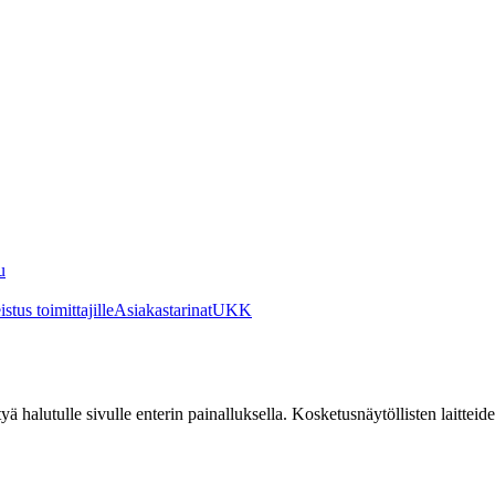
u
stus toimittajille
Asiakastarinat
UKK
irtyä halutulle sivulle enterin painalluksella. Kosketusnäytöllisten laittei