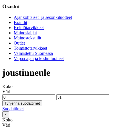
Osastot
Ajankohtaiset- ja sesonkituotteet
Brändit
Keittiötarvikkeet
Mainoslahjat
Mainostekstiilit
Outlet
Toimistotarvikkeet
Valmistettu Suomessa
Vapaa-ajan ja kodin tuotteet
joustinneule
Koko
Väri
Tyhjennä suodattimet
Suodattimet
×
Koko
Väri