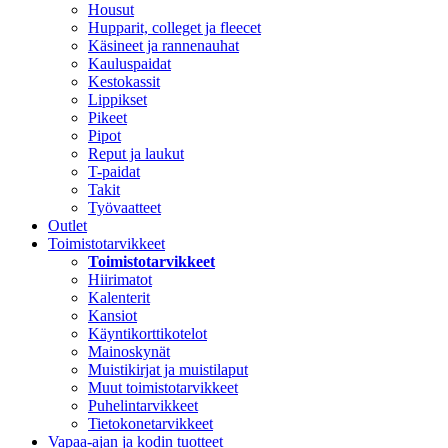
Housut
Hupparit, colleget ja fleecet
Käsineet ja rannenauhat
Kauluspaidat
Kestokassit
Lippikset
Pikeet
Pipot
Reput ja laukut
T-paidat
Takit
Työvaatteet
Outlet
Toimistotarvikkeet
Toimistotarvikkeet
Hiirimatot
Kalenterit
Kansiot
Käyntikorttikotelot
Mainoskynät
Muistikirjat ja muistilaput
Muut toimistotarvikkeet
Puhelintarvikkeet
Tietokonetarvikkeet
Vapaa-ajan ja kodin tuotteet