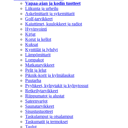
Vapaa-ajan ja kodin tuotteet
Liikunta ja urheilu
Askelmittarit ja sykemittarit
Golf-tarvikkeet
Kaiuttimet, kuulokkeet ja radiot
Hyvinvointi
Kirjat
Korut ja kellot
Kuksat
Kynttilät ja lyhdyt
Lämpömittarit
Lompakot
Matkatarvikkeet
Pelit ja lelut
Piknik-korit ja kylmälaukut
Puutarha
Pyyhkeet, kylpytakit ja kylpytossut
Retkeilytarvikkeet
Riippumatot ja alustat
Sateenvarjot
Saunatarvikkeet
Sisustustuotteet
Taskulamput ja otsalamput
Taskumatit ja termokset
Taulut