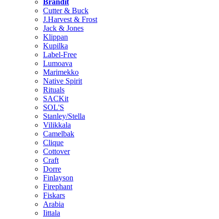
Brändit
Cutter & Buck
J.Harvest & Frost
Jack & Jones
Klippan
Kupilka
Label-Free
Lumoava
Marimekko
Native Spirit
Rituals
SACKit
SOL'S
Stanley/Stella
Vilikkala
Camelbak
Clique
Cottover
Craft
Dorre
Finlayson
Firephant
Fiskars
Arabia
Iittala