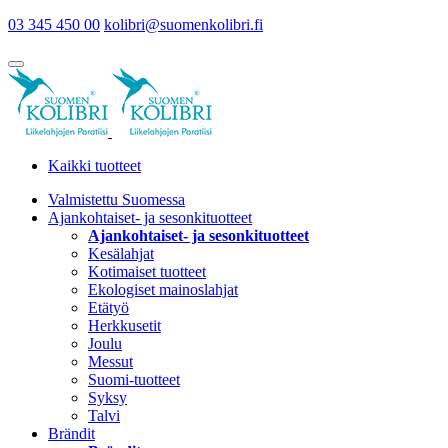
03 345 450 00
kolibri@suomenkolibri.fi
Kaikki tuotteet
Valmistettu Suomessa
Ajankohtaiset- ja sesonkituotteet
Ajankohtaiset- ja sesonkituotteet
Kesälahjat
Kotimaiset tuotteet
Ekologiset mainoslahjat
Etätyö
Herkkusetit
Joulu
Messut
Suomi-tuotteet
Syksy
Talvi
Brändit