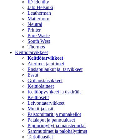
ID Identity
Jalo Helsinki
Leatherman
Matterhorn
Neutral
Printer
Pure Waste
South West
Thermos
Keittiötarvikkeet
Keittiötarvikkeet
Aterimet ja ottimet
Ensiapulaukut ja -tarvikkeet
Essut
Grillaustarvikkeet
Keittiölaitteet
Keittiöpyyhkeet ja tiskirätit
Keittiösetit
Leivontatarvikkeet
Mukit ja lasit
Paistomittarit ja munakellot
Patalaput ja pannualuset
Pippurimyllyt ja maustepurkit
Sammuttimet ja palohälyttimet
Tarjoiluastiat