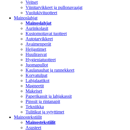
Veitset
Viinitarvikkeet ja pullonavaajat
Vuolukivituotteet
Mainoslahjat
Mainoslahjat
Aurinkolasit
Kustomoitavat tuotteet
Autotarvikkeet
Avaimenperät
Heijastimet
Huulirasvat
Hygieniatuotteet
Juomapullot
Kaulanauhat ja rannekkeet
Korvatulpat
Lahjalaatikot
Magneetit
Makeiset
Paperikassit ja lahjakassit
Pinssit ja rintanapit
Tekniikka
Tulitikut ja sytyttimet
Mainostekstiilit
Mainostekstiilit
Asusteet