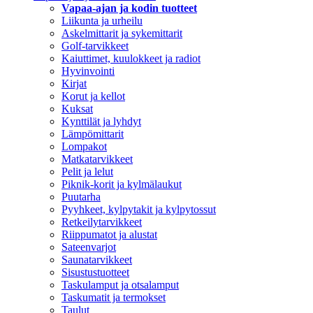
Vapaa-ajan ja kodin tuotteet
Liikunta ja urheilu
Askelmittarit ja sykemittarit
Golf-tarvikkeet
Kaiuttimet, kuulokkeet ja radiot
Hyvinvointi
Kirjat
Korut ja kellot
Kuksat
Kynttilät ja lyhdyt
Lämpömittarit
Lompakot
Matkatarvikkeet
Pelit ja lelut
Piknik-korit ja kylmälaukut
Puutarha
Pyyhkeet, kylpytakit ja kylpytossut
Retkeilytarvikkeet
Riippumatot ja alustat
Sateenvarjot
Saunatarvikkeet
Sisustustuotteet
Taskulamput ja otsalamput
Taskumatit ja termokset
Taulut