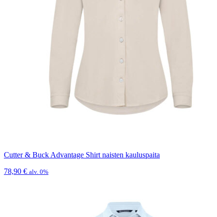
Cutter & Buck Advantage Shirt naisten kauluspaita
78,90
€
alv. 0%