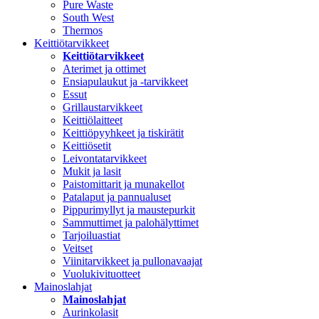
Pure Waste
South West
Thermos
Keittiötarvikkeet
Keittiötarvikkeet
Aterimet ja ottimet
Ensiapulaukut ja -tarvikkeet
Essut
Grillaustarvikkeet
Keittiölaitteet
Keittiöpyyhkeet ja tiskirätit
Keittiösetit
Leivontatarvikkeet
Mukit ja lasit
Paistomittarit ja munakellot
Patalaput ja pannualuset
Pippurimyllyt ja maustepurkit
Sammuttimet ja palohälyttimet
Tarjoiluastiat
Veitset
Viinitarvikkeet ja pullonavaajat
Vuolukivituotteet
Mainoslahjat
Mainoslahjat
Aurinkolasit