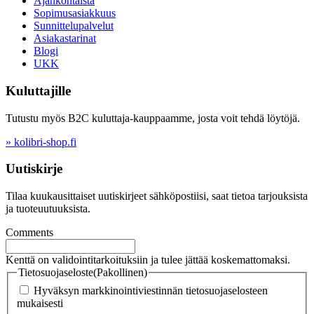
Ajankohtaista
Sopimusasiakkuus
Sunnittelupalvelut
Asiakastarinat
Blogi
UKK
Kuluttajille
Tutustu myös B2C kuluttaja-kauppaamme, josta voit tehdä löytöjä.
» kolibri-shop.fi
Uutiskirje
Tilaa kuukausittaiset uutiskirjeet sähköpostiisi, saat tietoa tarjouksista
ja tuoteuutuuksista.
Comments
Kenttä on validointitarkoituksiin ja tulee jättää koskemattomaksi.
Tietosuojaseloste
(Pakollinen)
Hyväksyn markkinointiviestinnän tietosuojaselosteen
mukaisesti