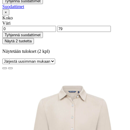
Tyhjennä suodattimet
Suodattimet
×
Koko
Väri
Tyhjennä suodattimet
Näytä 2 tuotetta
Näytetään tulokset (2 kpl)