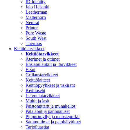
ID Identity
Jalo Helsinki
Leatherman
Matterhorn
Neutral
Printer
Pure Waste
South West
Thermos
Keittiötarvikkeet
Keittiötarvikkeet
Aterimet ja ottimet
Ensiapulaukut ja -tarvikkeet
Essut
Grillaustarvikkeet
Keittiölaitteet
Keittiöpyyhkeet ja tiskirätit
Keittiösetit
Leivontatarvikkeet
Mukit ja lasit
Paistomittarit ja munakellot
Patalaput ja pannualuset
Pippurimyllyt ja maustepurkit
Sammuttimet ja palohälyttimet
Tarjoiluastiat