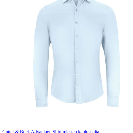
Cutter & Buck Advantage Shirt miesten kauluspaita