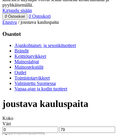
pyyhkäisemällä.
Kirjaudu sisään
0
Ostoskori
0
Ostoskori
Etusivu
/
joustava kauluspaita
Osastot
Ajankohtaiset- ja sesonkituotteet
Brändit
Keittiötarvikkeet
Mainoslahjat
Mainostekstiilit
Outlet
Toimistotarvikkeet
Valmistettu Suomessa
Vapaa-ajan ja kodin tuotteet
joustava kauluspaita
Koko
Väri