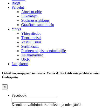
Blogi
Palvelut
Aineisto-ohje
Liikelahjat
Sopimusasiakkuus
Graafinen suunnittelu
Yritys
Yhteystiedot
Tietoa meistä
Vastuullisuus
Sertifikaatit
Eettinen ohjeistus toimittajille
Asiakastarinat
UKK
Lahjakortti
Lähetä tarjouspyyntö tuotteesta: Cutter & Buck Advantage Shirt miesten
kauluspaita
×
Facebook
Kenttä on validointitarkoituksiin ja tulee jättää