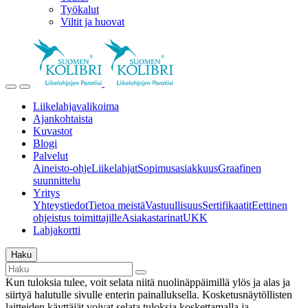
Työkalut
Viltit ja huovat
Liikelahjavalikoima
Ajankohtaista
Kuvastot
Blogi
Palvelut
Aineisto-ohje
Liikelahjat
Sopimusasiakkuus
Graafinen
suunnittelu
Yritys
Yhteystiedot
Tietoa meistä
Vastuullisuus
Sertifikaatit
Eettinen
ohjeistus toimittajille
Asiakastarinat
UKK
Lahjakortti
Haku
Kun tuloksia tulee, voit selata niitä nuolinäppäimillä ylös ja alas ja
siirtyä halutulle sivulle enterin painalluksella. Kosketusnäytöllisten
laitteiden käyttäjät voivat selata tuloksia koskettamalla ja