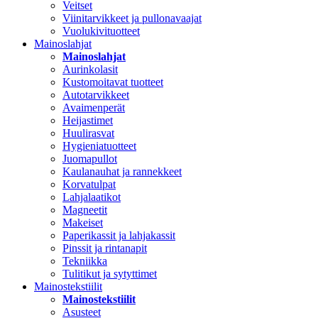
Veitset
Viinitarvikkeet ja pullonavaajat
Vuolukivituotteet
Mainoslahjat
Mainoslahjat
Aurinkolasit
Kustomoitavat tuotteet
Autotarvikkeet
Avaimenperät
Heijastimet
Huulirasvat
Hygieniatuotteet
Juomapullot
Kaulanauhat ja rannekkeet
Korvatulpat
Lahjalaatikot
Magneetit
Makeiset
Paperikassit ja lahjakassit
Pinssit ja rintanapit
Tekniikka
Tulitikut ja sytyttimet
Mainostekstiilit
Mainostekstiilit
Asusteet