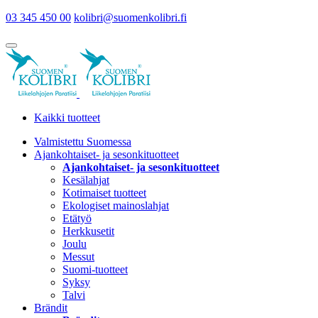
03 345 450 00
kolibri@suomenkolibri.fi
Kaikki tuotteet
Valmistettu Suomessa
Ajankohtaiset- ja sesonkituotteet
Ajankohtaiset- ja sesonkituotteet
Kesälahjat
Kotimaiset tuotteet
Ekologiset mainoslahjat
Etätyö
Herkkusetit
Joulu
Messut
Suomi-tuotteet
Syksy
Talvi
Brändit