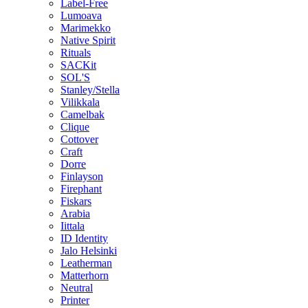
Label-Free
Lumoava
Marimekko
Native Spirit
Rituals
SACKit
SOL'S
Stanley/Stella
Vilikkala
Camelbak
Clique
Cottover
Craft
Dorre
Finlayson
Firephant
Fiskars
Arabia
Iittala
ID Identity
Jalo Helsinki
Leatherman
Matterhorn
Neutral
Printer