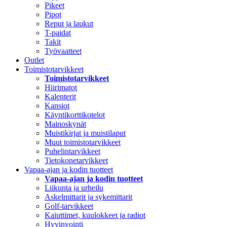
Pikeet
Pipot
Reput ja laukut
T-paidat
Takit
Työvaatteet
Outlet
Toimistotarvikkeet
Toimistotarvikkeet
Hiirimatot
Kalenterit
Kansiot
Käyntikorttikotelot
Mainoskynät
Muistikirjat ja muistilaput
Muut toimistotarvikkeet
Puhelintarvikkeet
Tietokonetarvikkeet
Vapaa-ajan ja kodin tuotteet
Vapaa-ajan ja kodin tuotteet
Liikunta ja urheilu
Askelmittarit ja sykemittarit
Golf-tarvikkeet
Kaiuttimet, kuulokkeet ja radiot
Hyvinvointi