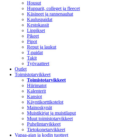
Housut
Hupparit, colleget ja fleecet
Käsineet ja rannenauhat
Kauluspaidat
Kestokassit
Lippikset
Pikeet
Pipot
Reput ja laukut
T-paidat
Takit
Työvaatteet
Outlet
Toimistotarvikkeet
Toimistotarvikkeet
Hiirimatot
Kalenterit
Kansiot
Käyntikorttikotelot
Mainoskynät
Muistikirjat ja muistilaput
Muut toimistotarvikkeet
Puhelintarvikkeet
Tietokonetarvikkeet
Vapaa-ajan ja kodin tuotteet