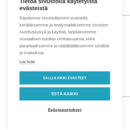
Tietoa sivustolla käytetyistä
evästeistä
Käytämme sivustollamme evästeitä
Nimi
*
Etunimi
kerätäksemme ja analysoidaksemme sivuston
Sukunimi
suorituskykyä ja käyttöä, tarjotaksemme
Yritys
sosiaalisen median ominaisuuksia sekä
parantaaksemme ja räätälöidäksemme sisältöä
Sähköposti
*
ja mainoksia.
Puhelin
*
Lue lisää
Osoitetiedot
Lähiosoite
SALLI KAIKKI EVÄSTEET
Kaupunki
Postinumero
Viesti
ESTÄ KAIKKI
Evästeasetukset