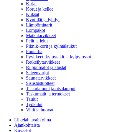
Kirjat
Korut ja kellot
Kuksat
Kynttilät ja lyhdyt
Lämpömittarit
Lompakot
Matkatarvikkeet
Pelit ja lelut
Piknik-korit ja kylmälaukut
Puutarha
Pyyhkeet, kylpytakit ja kylpytossut
Retkeilytarvikkeet
Riippumatot ja alustat
Sateenvarjot
Saunatarvikkeet
Sisustustuotteet
Taskulamput ja otsalamput
Taskumatit ja termokset
Taulut
Työkalut
Viltit ja huovat
Liikelahjavalikoima
Ajankohtaista
Kuvastot