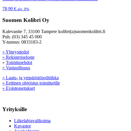
78,90
€
alv. 0%
Suomen Kolibri Oy
Kalevantie 7, 33100 Tampere kolibri(a)suomenkolibri.fi
Puh. (03) 345 45 000
Y-tunnus: 0833183-2
» Yhteystiedot
» Rekisteriseloste
»
Toimitusehdot
» Vastuullisuus
» Laatu- ja ympäristöpolitiikka
» Eettinen ohjeistus toimittajille
» Evästeasetukset
Yrityksille
Liikelahjavalikoima
Kuvastot