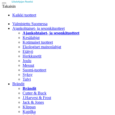
Takaisin
Kaikki tuotteet
Valmistettu Suomessa
Ajankohtaiset- ja sesonkituotteet
Ajankohtaiset- ja sesonkituotteet
Kesälahjat
Kotimaiset tuotteet
Ekologiset mainoslahjat
Etätyö
Herkkusetit
Joulu
Messut
Suomi-tuotteet
Syksy
Talvi
Brändit
Brändit
Cutter & Buck
J.Harvest & Frost
Jack & Jones
Klippan
Kupilka