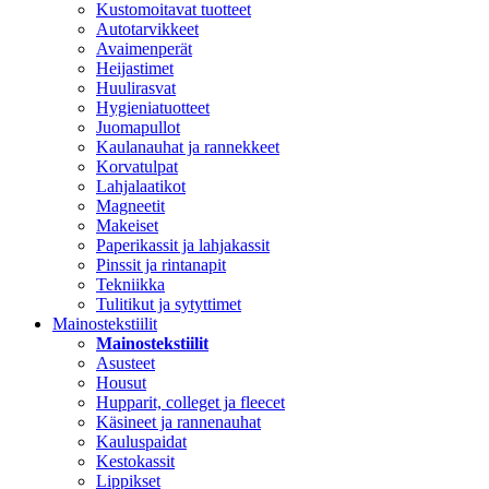
Kustomoitavat tuotteet
Autotarvikkeet
Avaimenperät
Heijastimet
Huulirasvat
Hygieniatuotteet
Juomapullot
Kaulanauhat ja rannekkeet
Korvatulpat
Lahjalaatikot
Magneetit
Makeiset
Paperikassit ja lahjakassit
Pinssit ja rintanapit
Tekniikka
Tulitikut ja sytyttimet
Mainostekstiilit
Mainostekstiilit
Asusteet
Housut
Hupparit, colleget ja fleecet
Käsineet ja rannenauhat
Kauluspaidat
Kestokassit
Lippikset