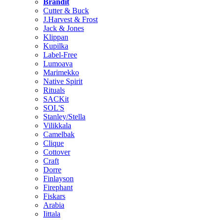
Brändit
Cutter & Buck
J.Harvest & Frost
Jack & Jones
Klippan
Kupilka
Label-Free
Lumoava
Marimekko
Native Spirit
Rituals
SACKit
SOL'S
Stanley/Stella
Vilikkala
Camelbak
Clique
Cottover
Craft
Dorre
Finlayson
Firephant
Fiskars
Arabia
Iittala