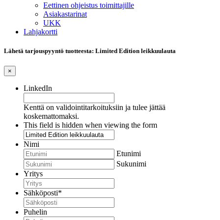
Eettinen ohjeistus toimittajille
Asiakastarinat
UKK
Lahjakortti
Lähetä tarjouspyyntö tuotteesta: Limited Edition leikkuulauta
×
LinkedIn
Kenttä on validointitarkoituksiin ja tulee jättää
koskemattomaksi.
This field is hidden when viewing the form
Nimi
Etunimi
Sukunimi
Yritys
Sähköposti
*
Puhelin