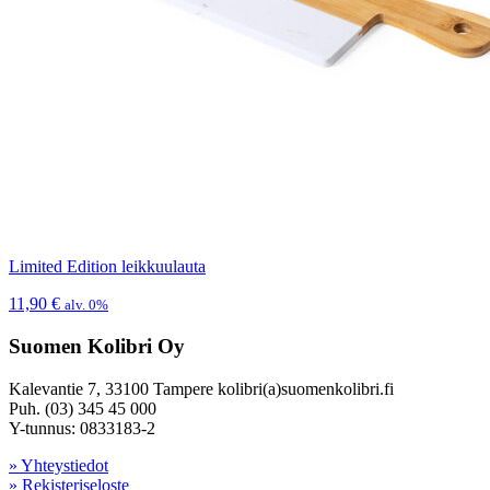
Limited Edition leikkuulauta
11,90
€
alv. 0%
Suomen Kolibri Oy
Kalevantie 7, 33100 Tampere kolibri(a)suomenkolibri.fi
Puh. (03) 345 45 000
Y-tunnus: 0833183-2
» Yhteystiedot
» Rekisteriseloste