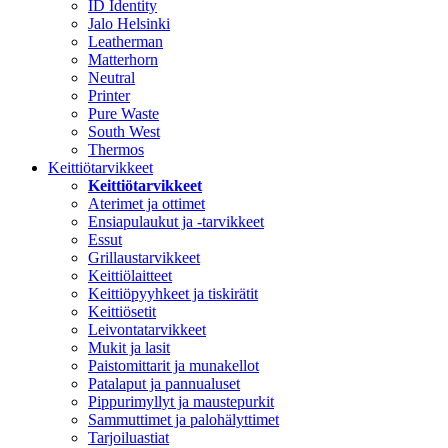
ID Identity
Jalo Helsinki
Leatherman
Matterhorn
Neutral
Printer
Pure Waste
South West
Thermos
Keittiötarvikkeet
Keittiötarvikkeet
Aterimet ja ottimet
Ensiapulaukut ja -tarvikkeet
Essut
Grillaustarvikkeet
Keittiölaitteet
Keittiöpyyhkeet ja tiskirätit
Keittiösetit
Leivontatarvikkeet
Mukit ja lasit
Paistomittarit ja munakellot
Patalaput ja pannualuset
Pippurimyllyt ja maustepurkit
Sammuttimet ja palohälyttimet
Tarjoiluastiat