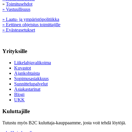
»
Toimitusehdot
» Vastuullisuus
» Laatu- ja ympäristöpolitiikka
» Eettinen ohjeistus toimittajille
» Evästeasetukset
Yrityksille
Liikelahjavalikoima
Kuvastot
Ajankohtaista
Sopimusasiakkuus
Sunnittelupalvelut
Asiakastarinat
Blogi
UKK
Kuluttajille
Tutustu myös B2C kuluttaja-kauppaamme, josta voit tehdä löytöjä.