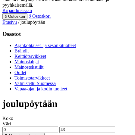
pyyhkäisemällä.
Kirjaudu sisään
0
Ostoskori
0
Ostoskori
Etusivu
/
joulupöytään
Osastot
Ajankohtaiset- ja sesonkituotteet
Brändit
Keittiötarvikkeet
Mainoslahjat
Mainostekstiilit
Outlet
Toimistotarvikkeet
Valmistettu Suomessa
Vapaa-ajan ja kodin tuotteet
joulupöytään
Koko
Väri