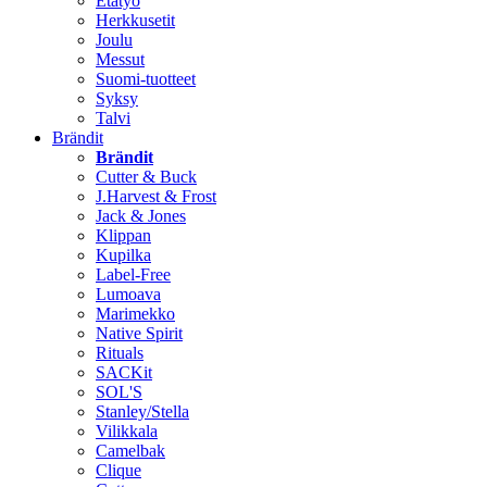
Etätyö
Herkkusetit
Joulu
Messut
Suomi-tuotteet
Syksy
Talvi
Brändit
Brändit
Cutter & Buck
J.Harvest & Frost
Jack & Jones
Klippan
Kupilka
Label-Free
Lumoava
Marimekko
Native Spirit
Rituals
SACKit
SOL'S
Stanley/Stella
Vilikkala
Camelbak
Clique