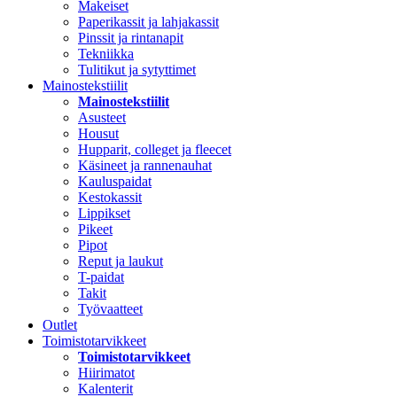
Makeiset
Paperikassit ja lahjakassit
Pinssit ja rintanapit
Tekniikka
Tulitikut ja sytyttimet
Mainostekstiilit
Mainostekstiilit
Asusteet
Housut
Hupparit, colleget ja fleecet
Käsineet ja rannenauhat
Kauluspaidat
Kestokassit
Lippikset
Pikeet
Pipot
Reput ja laukut
T-paidat
Takit
Työvaatteet
Outlet
Toimistotarvikkeet
Toimistotarvikkeet
Hiirimatot
Kalenterit