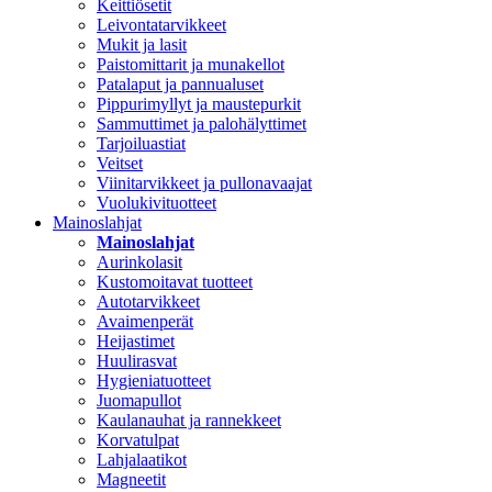
Keittiösetit
Leivontatarvikkeet
Mukit ja lasit
Paistomittarit ja munakellot
Patalaput ja pannualuset
Pippurimyllyt ja maustepurkit
Sammuttimet ja palohälyttimet
Tarjoiluastiat
Veitset
Viinitarvikkeet ja pullonavaajat
Vuolukivituotteet
Mainoslahjat
Mainoslahjat
Aurinkolasit
Kustomoitavat tuotteet
Autotarvikkeet
Avaimenperät
Heijastimet
Huulirasvat
Hygieniatuotteet
Juomapullot
Kaulanauhat ja rannekkeet
Korvatulpat
Lahjalaatikot
Magneetit