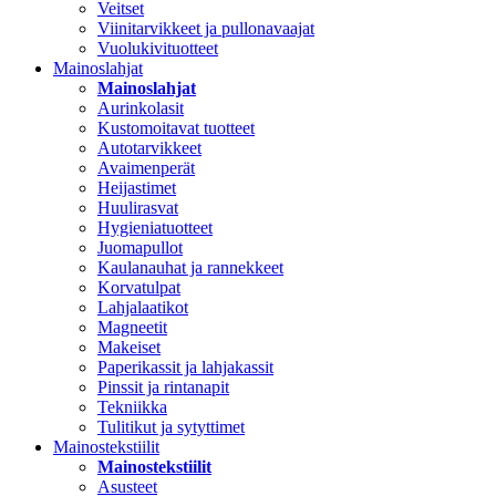
Veitset
Viinitarvikkeet ja pullonavaajat
Vuolukivituotteet
Mainoslahjat
Mainoslahjat
Aurinkolasit
Kustomoitavat tuotteet
Autotarvikkeet
Avaimenperät
Heijastimet
Huulirasvat
Hygieniatuotteet
Juomapullot
Kaulanauhat ja rannekkeet
Korvatulpat
Lahjalaatikot
Magneetit
Makeiset
Paperikassit ja lahjakassit
Pinssit ja rintanapit
Tekniikka
Tulitikut ja sytyttimet
Mainostekstiilit
Mainostekstiilit
Asusteet