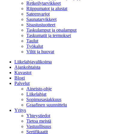
Retkeilytarvikkeet
Riippumatot ja alustat
Sateenvarjot
Saunatarvikkeet
Sisustustuotteet
Taskulamput ja otsalamput
Taskumatit ja termokset
Taulut
Työkalut
Viltit ja huovat
Liikelahjavalikoima
Ajankohtaista
Kuvastot
Blogi
Palvelut
Aineisto-ohje
Liikelahjat
Sopimusasiakkuus
Graafinen suunnittelu
Yritys
Yhteystiedot
Tietoa meistä
Vastuullisuus
Sertifikaatit