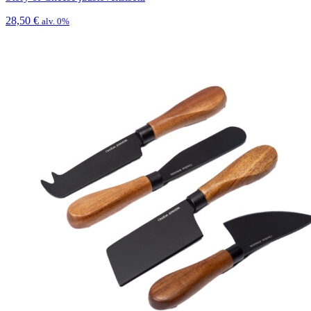
28,50
€
alv. 0%