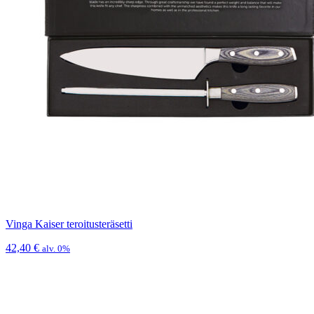
Vinga Kaiser teroitusteräsetti
42,40
€
alv. 0%