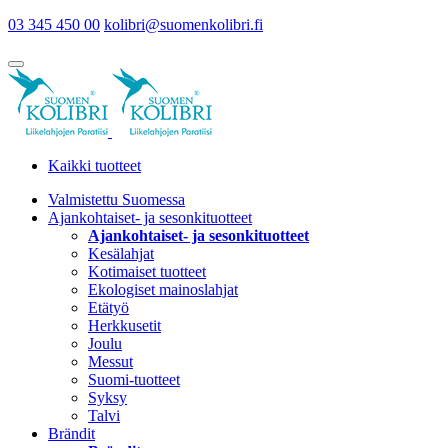
03 345 450 00
kolibri@suomenkolibri.fi
Kaikki tuotteet
Valmistettu Suomessa
Ajankohtaiset- ja sesonkituotteet
Ajankohtaiset- ja sesonkituotteet
Kesälahjat
Kotimaiset tuotteet
Ekologiset mainoslahjat
Etätyö
Herkkusetit
Joulu
Messut
Suomi-tuotteet
Syksy
Talvi
Brändit