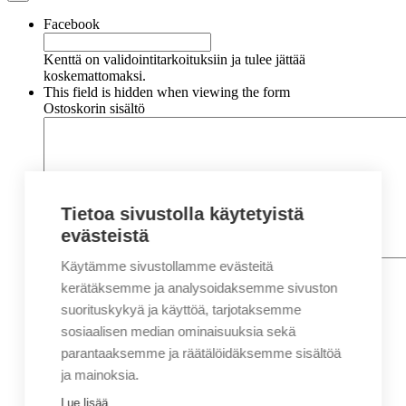
Facebook
Kenttä on validointitarkoituksiin ja tulee jättää
koskemattomaksi.
This field is hidden when viewing the form
Ostoskorin sisältö
Tietoa sivustolla käytetyistä
evästeistä
Käytämme sivustollamme evästeitä
Nimi
*
Etunimi
kerätäksemme ja analysoidaksemme sivuston
Sukunimi
suorituskykyä ja käyttöä, tarjotaksemme
Yritys
sosiaalisen median ominaisuuksia sekä
parantaaksemme ja räätälöidäksemme sisältöä
Sähköposti
*
ja mainoksia.
Puhelin
*
Lue lisää