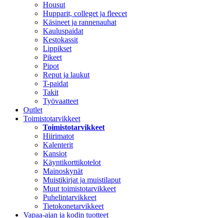
Housut
Hupparit, colleget ja fleecet
Käsineet ja rannenauhat
Kauluspaidat
Kestokassit
Lippikset
Pikeet
Pipot
Reput ja laukut
T-paidat
Takit
Työvaatteet
Outlet
Toimistotarvikkeet
Toimistotarvikkeet
Hiirimatot
Kalenterit
Kansiot
Käyntikorttikotelot
Mainoskynät
Muistikirjat ja muistilaput
Muut toimistotarvikkeet
Puhelintarvikkeet
Tietokonetarvikkeet
Vapaa-ajan ja kodin tuotteet