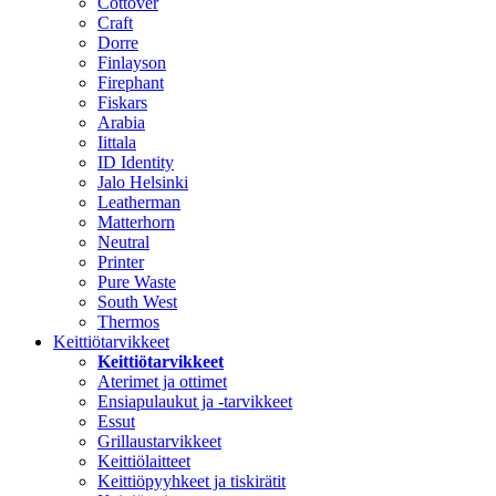
Cottover
Craft
Dorre
Finlayson
Firephant
Fiskars
Arabia
Iittala
ID Identity
Jalo Helsinki
Leatherman
Matterhorn
Neutral
Printer
Pure Waste
South West
Thermos
Keittiötarvikkeet
Keittiötarvikkeet
Aterimet ja ottimet
Ensiapulaukut ja -tarvikkeet
Essut
Grillaustarvikkeet
Keittiölaitteet
Keittiöpyyhkeet ja tiskirätit