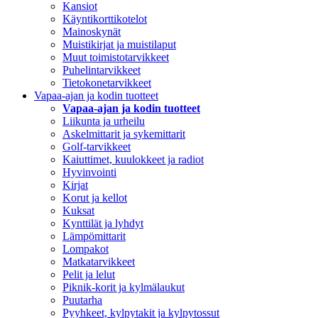
Kansiot
Käyntikorttikotelot
Mainoskynät
Muistikirjat ja muistilaput
Muut toimistotarvikkeet
Puhelintarvikkeet
Tietokonetarvikkeet
Vapaa-ajan ja kodin tuotteet
Vapaa-ajan ja kodin tuotteet
Liikunta ja urheilu
Askelmittarit ja sykemittarit
Golf-tarvikkeet
Kaiuttimet, kuulokkeet ja radiot
Hyvinvointi
Kirjat
Korut ja kellot
Kuksat
Kynttilät ja lyhdyt
Lämpömittarit
Lompakot
Matkatarvikkeet
Pelit ja lelut
Piknik-korit ja kylmälaukut
Puutarha
Pyyhkeet, kylpytakit ja kylpytossut