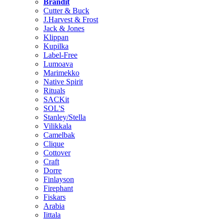
Brändit
Cutter & Buck
J.Harvest & Frost
Jack & Jones
Klippan
Kupilka
Label-Free
Lumoava
Marimekko
Native Spirit
Rituals
SACKit
SOL'S
Stanley/Stella
Vilikkala
Camelbak
Clique
Cottover
Craft
Dorre
Finlayson
Firephant
Fiskars
Arabia
Iittala