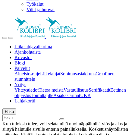
Työkalut
Viltit ja huovat
Liikelahjavalikoima
Ajankohtaista
Kuvastot
Blogi
Palvelut
Aineisto-ohje
Liikelahjat
Sopimusasiakkuus
Graafinen
suunnittelu
Yritys
Yhteystiedot
Tietoa meistä
Vastuullisuus
Sertifikaatit
Eettinen
ohjeistus toimittajille
Asiakastarinat
UKK
Lahjakortti
Haku
Kun tuloksia tulee, voit selata niitä nuolinäppäimillä ylös ja alas ja
siirtyä halutulle sivulle enterin painalluksella. Kosketusnäytöllisten
laitteiden käyttäjät voivat selata tuloksia koskettamalla ja