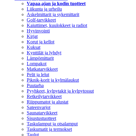
Vapaa-ajan ja kodin tuotteet
Liikunta ja urheilu
Askelmittarit ja sykemittarit
Golf-tarvikkeet
Kaiuttimet, kuulokkeet ja radiot
Hyvinvointi
Kirjat
Korut ja kellot
Kuksat
Kynttilät ja lyhdyt
Lämpömittarit
Lompakot
Matkatarvikkeet
Pelit ja lelut
Piknik-korit ja kylmälaukut
Puutarha
Pyyhkeet, kylpytakit ja kylpytossut
Retkeilytarvikkeet
Riippumatot ja alustat
Sateenvarjot
Saunatarvikkeet
Sisustustuotteet
Taskulamput ja otsalamput
Taskumatit ja termokset
Taulut