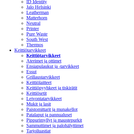
ID Identity
Jalo Helsinki
Leatherman
Matterhorn
Neutral
Printer
Pure Waste
South West
Thermos
Keittiötarvikkeet
Keittiötarvikkeet
Aterimet ja ottimet
Ensiapulaukut ja -tarvikkeet
Essut
Grillaustarvikkeet
Keittiölaitteet
Keittiöpyyhkeet ja tiskirätit
Keittiösetit
Leivontatarvikkeet
Mukit ja lasit
Paistomittarit ja munakellot
Patalaput ja pannualuset
Pippurimyllyt ja maustepurkit
Sammuttimet ja palohälyttimet
Tarjoiluastiat