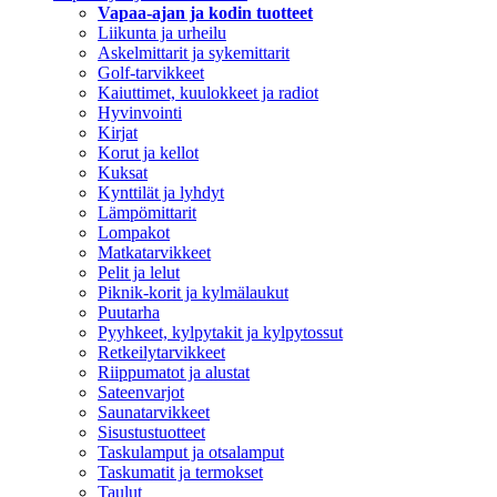
Vapaa-ajan ja kodin tuotteet
Liikunta ja urheilu
Askelmittarit ja sykemittarit
Golf-tarvikkeet
Kaiuttimet, kuulokkeet ja radiot
Hyvinvointi
Kirjat
Korut ja kellot
Kuksat
Kynttilät ja lyhdyt
Lämpömittarit
Lompakot
Matkatarvikkeet
Pelit ja lelut
Piknik-korit ja kylmälaukut
Puutarha
Pyyhkeet, kylpytakit ja kylpytossut
Retkeilytarvikkeet
Riippumatot ja alustat
Sateenvarjot
Saunatarvikkeet
Sisustustuotteet
Taskulamput ja otsalamput
Taskumatit ja termokset
Taulut