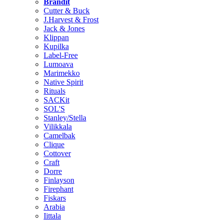
Brändit
Cutter & Buck
J.Harvest & Frost
Jack & Jones
Klippan
Kupilka
Label-Free
Lumoava
Marimekko
Native Spirit
Rituals
SACKit
SOL'S
Stanley/Stella
Vilikkala
Camelbak
Clique
Cottover
Craft
Dorre
Finlayson
Firephant
Fiskars
Arabia
Iittala