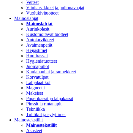
Veitset
Viinitarvikkeet ja pullonavaajat
Vuolukivituotteet
Mainoslahjat
Mainoslahjat
Aurinkolasit
Kustomoitavat tuotteet
Autotarvikkeet
Avaimenperät
Heijastimet
Huulirasvat
Hygieniatuotteet
Juomapullot
Kaulanauhat ja rannekkeet
Korvatulpat
Lahjalaatikot
Magneetit
Makeiset
Paperikassit ja lahjakassit
Pinssit ja rintanapit
Tekniikka
Tulitikut ja sytyttimet
Mainostekstiilit
Mainostekstiilit
Asusteet