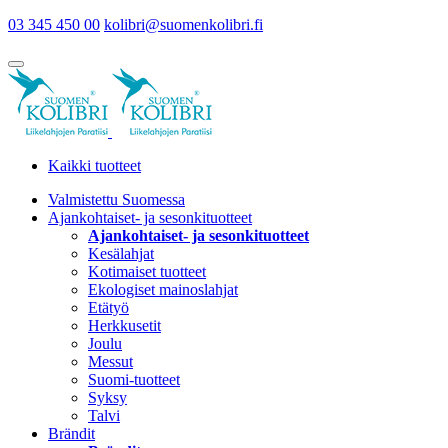
03 345 450 00
kolibri@suomenkolibri.fi
Kaikki tuotteet
Valmistettu Suomessa
Ajankohtaiset- ja sesonkituotteet
Ajankohtaiset- ja sesonkituotteet
Kesälahjat
Kotimaiset tuotteet
Ekologiset mainoslahjat
Etätyö
Herkkusetit
Joulu
Messut
Suomi-tuotteet
Syksy
Talvi
Brändit