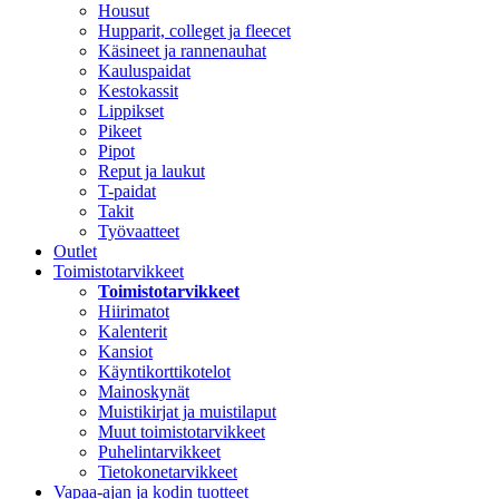
Housut
Hupparit, colleget ja fleecet
Käsineet ja rannenauhat
Kauluspaidat
Kestokassit
Lippikset
Pikeet
Pipot
Reput ja laukut
T-paidat
Takit
Työvaatteet
Outlet
Toimistotarvikkeet
Toimistotarvikkeet
Hiirimatot
Kalenterit
Kansiot
Käyntikorttikotelot
Mainoskynät
Muistikirjat ja muistilaput
Muut toimistotarvikkeet
Puhelintarvikkeet
Tietokonetarvikkeet
Vapaa-ajan ja kodin tuotteet