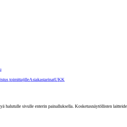
u
stus toimittajille
Asiakastarinat
UKK
irtyä halutulle sivulle enterin painalluksella. Kosketusnäytöllisten laittei