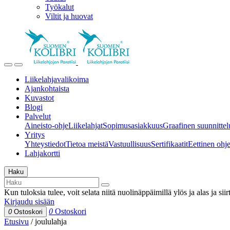
Työkalut
Viltit ja huovat
Liikelahjavalikoima
Ajankohtaista
Kuvastot
Blogi
Palvelut
Aineisto-ohje
Liikelahjat
Sopimusasiakkuus
Graafinen suunnittel
Yritys
Yhteystiedot
Tietoa meistä
Vastuullisuus
Sertifikaatit
Eettinen ohjei
Lahjakortti
Haku
Kun tuloksia tulee, voit selata niitä nuolinäppäimillä ylös ja alas ja si
Kirjaudu sisään
0
Ostoskori
0
Ostoskori
Etusivu
/
joululahja