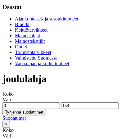
Osastot
Ajankohtaiset- ja sesonkituotteet
Brändit
Keittiötarvikkeet
Mainoslahjat
Mainostekstiilit
Outlet
Toimistotarvikkeet
Valmistettu Suomessa
Vapaa-ajan ja kodin tuotteet
joululahja
Koko
Väri
Tyhjennä suodattimet
Suodattimet
×
Koko
Väri