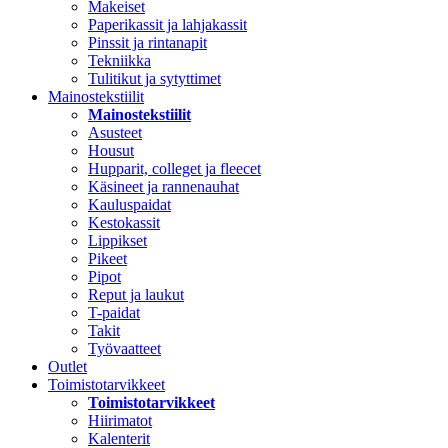
Makeiset
Paperikassit ja lahjakassit
Pinssit ja rintanapit
Tekniikka
Tulitikut ja sytyttimet
Mainostekstiilit
Mainostekstiilit
Asusteet
Housut
Hupparit, colleget ja fleecet
Käsineet ja rannenauhat
Kauluspaidat
Kestokassit
Lippikset
Pikeet
Pipot
Reput ja laukut
T-paidat
Takit
Työvaatteet
Outlet
Toimistotarvikkeet
Toimistotarvikkeet
Hiirimatot
Kalenterit