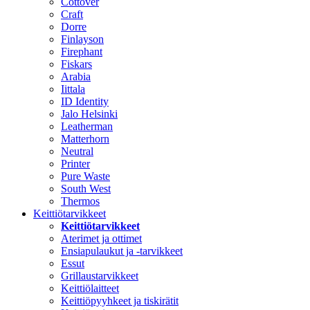
Cottover
Craft
Dorre
Finlayson
Firephant
Fiskars
Arabia
Iittala
ID Identity
Jalo Helsinki
Leatherman
Matterhorn
Neutral
Printer
Pure Waste
South West
Thermos
Keittiötarvikkeet
Keittiötarvikkeet
Aterimet ja ottimet
Ensiapulaukut ja -tarvikkeet
Essut
Grillaustarvikkeet
Keittiölaitteet
Keittiöpyyhkeet ja tiskirätit