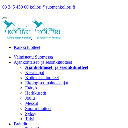
03 345 450 00
kolibri@suomenkolibri.fi
Kaikki tuotteet
Valmistettu Suomessa
Ajankohtaiset- ja sesonkituotteet
Ajankohtaiset- ja sesonkituotteet
Kesälahjat
Kotimaiset tuotteet
Ekologiset mainoslahjat
Etätyö
Herkkusetit
Joulu
Messut
Suomi-tuotteet
Syksy
Talvi
Brändit