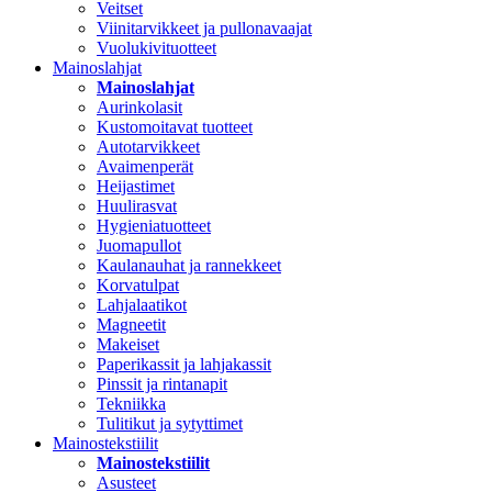
Veitset
Viinitarvikkeet ja pullonavaajat
Vuolukivituotteet
Mainoslahjat
Mainoslahjat
Aurinkolasit
Kustomoitavat tuotteet
Autotarvikkeet
Avaimenperät
Heijastimet
Huulirasvat
Hygieniatuotteet
Juomapullot
Kaulanauhat ja rannekkeet
Korvatulpat
Lahjalaatikot
Magneetit
Makeiset
Paperikassit ja lahjakassit
Pinssit ja rintanapit
Tekniikka
Tulitikut ja sytyttimet
Mainostekstiilit
Mainostekstiilit
Asusteet