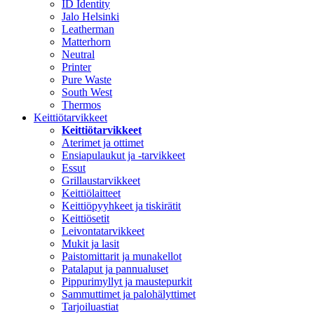
ID Identity
Jalo Helsinki
Leatherman
Matterhorn
Neutral
Printer
Pure Waste
South West
Thermos
Keittiötarvikkeet
Keittiötarvikkeet
Aterimet ja ottimet
Ensiapulaukut ja -tarvikkeet
Essut
Grillaustarvikkeet
Keittiölaitteet
Keittiöpyyhkeet ja tiskirätit
Keittiösetit
Leivontatarvikkeet
Mukit ja lasit
Paistomittarit ja munakellot
Patalaput ja pannualuset
Pippurimyllyt ja maustepurkit
Sammuttimet ja palohälyttimet
Tarjoiluastiat