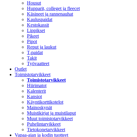
Housut
Hupparit, colleget ja fleecet
Käsineet ja rannenauhat
Kauluspaidat
Kestokassit
Lippikset
Pikeet
Pipot
Reput ja laukut
T-paidat
Takit
Työvaatteet
Outlet
Toimistotarvikkeet
Toimistotarvikkeet
Hiirimatot
Kalenterit
Kansiot
Käyntikorttikotelot
Mainoskynät
Muistikirjat ja muistilaput
Muut toimistotarvikkeet
Puhelintarvikkeet
Tietokonetarvikkeet
Vapaa-ajan ja kodin tuotteet