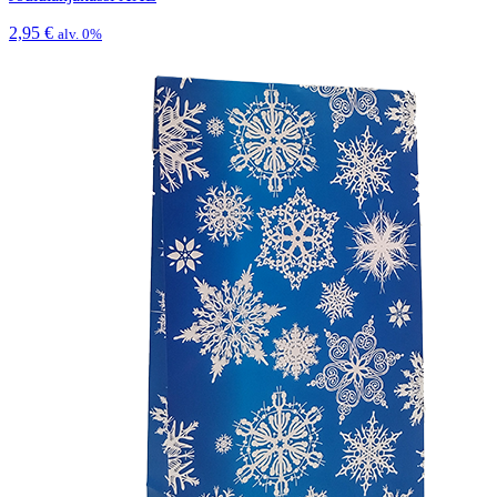
2,95
€
alv. 0%