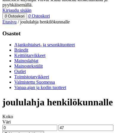
pyyhkäisemällä.
Kirjaudu sisään
0
Ostoskori
0
Ostoskori
Etusivu
/
joululahja henkilökunnalle
Osastot
Ajankohtaiset- ja sesonkituotteet
Brändit
Keittiötarvikkeet
Mainoslahjat
Mainostekstiilit
Outlet
Toimistotarvikkeet
Valmistettu Suomessa
Vapaa-ajan ja kodin tuotteet
joululahja henkilökunnalle
Koko
Väri