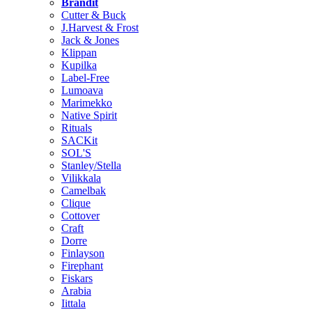
Brändit
Cutter & Buck
J.Harvest & Frost
Jack & Jones
Klippan
Kupilka
Label-Free
Lumoava
Marimekko
Native Spirit
Rituals
SACKit
SOL'S
Stanley/Stella
Vilikkala
Camelbak
Clique
Cottover
Craft
Dorre
Finlayson
Firephant
Fiskars
Arabia
Iittala