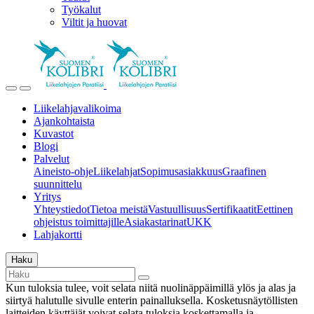
Työkalut
Viltit ja huovat
Liikelahjavalikoima
Ajankohtaista
Kuvastot
Blogi
Palvelut
Aineisto-ohje
Liikelahjat
Sopimusasiakkuus
Graafinen
suunnittelu
Yritys
Yhteystiedot
Tietoa meistä
Vastuullisuus
Sertifikaatit
Eettinen
ohjeistus toimittajille
Asiakastarinat
UKK
Lahjakortti
Haku
Kun tuloksia tulee, voit selata niitä nuolinäppäimillä ylös ja alas ja
siirtyä halutulle sivulle enterin painalluksella. Kosketusnäytöllisten
laitteiden käyttäjät voivat selata tuloksia koskettamalla ja