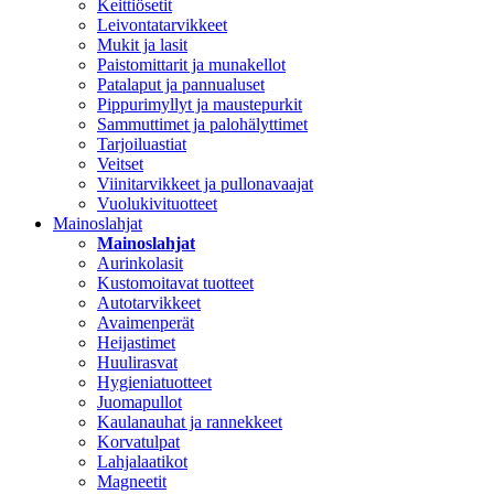
Keittiösetit
Leivontatarvikkeet
Mukit ja lasit
Paistomittarit ja munakellot
Patalaput ja pannualuset
Pippurimyllyt ja maustepurkit
Sammuttimet ja palohälyttimet
Tarjoiluastiat
Veitset
Viinitarvikkeet ja pullonavaajat
Vuolukivituotteet
Mainoslahjat
Mainoslahjat
Aurinkolasit
Kustomoitavat tuotteet
Autotarvikkeet
Avaimenperät
Heijastimet
Huulirasvat
Hygieniatuotteet
Juomapullot
Kaulanauhat ja rannekkeet
Korvatulpat
Lahjalaatikot
Magneetit