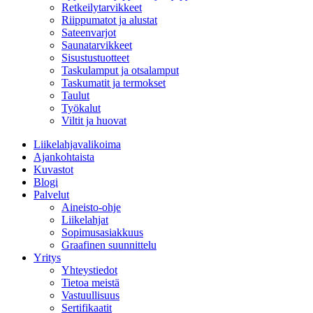
Retkeilytarvikkeet
Riippumatot ja alustat
Sateenvarjot
Saunatarvikkeet
Sisustustuotteet
Taskulamput ja otsalamput
Taskumatit ja termokset
Taulut
Työkalut
Viltit ja huovat
Liikelahjavalikoima
Ajankohtaista
Kuvastot
Blogi
Palvelut
Aineisto-ohje
Liikelahjat
Sopimusasiakkuus
Graafinen suunnittelu
Yritys
Yhteystiedot
Tietoa meistä
Vastuullisuus
Sertifikaatit