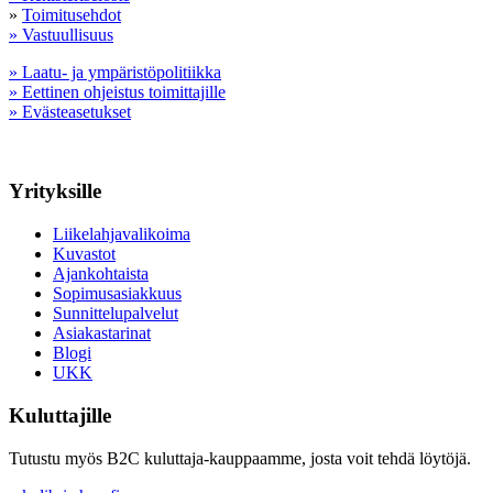
»
Toimitusehdot
» Vastuullisuus
» Laatu- ja ympäristöpolitiikka
» Eettinen ohjeistus toimittajille
» Evästeasetukset
Yrityksille
Liikelahjavalikoima
Kuvastot
Ajankohtaista
Sopimusasiakkuus
Sunnittelupalvelut
Asiakastarinat
Blogi
UKK
Kuluttajille
Tutustu myös B2C kuluttaja-kauppaamme, josta voit tehdä löytöjä.