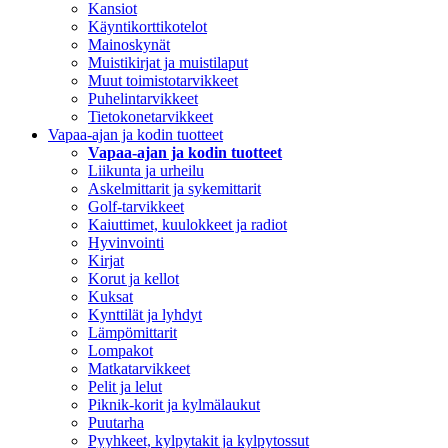
Kansiot
Käyntikorttikotelot
Mainoskynät
Muistikirjat ja muistilaput
Muut toimistotarvikkeet
Puhelintarvikkeet
Tietokonetarvikkeet
Vapaa-ajan ja kodin tuotteet
Vapaa-ajan ja kodin tuotteet
Liikunta ja urheilu
Askelmittarit ja sykemittarit
Golf-tarvikkeet
Kaiuttimet, kuulokkeet ja radiot
Hyvinvointi
Kirjat
Korut ja kellot
Kuksat
Kynttilät ja lyhdyt
Lämpömittarit
Lompakot
Matkatarvikkeet
Pelit ja lelut
Piknik-korit ja kylmälaukut
Puutarha
Pyyhkeet, kylpytakit ja kylpytossut