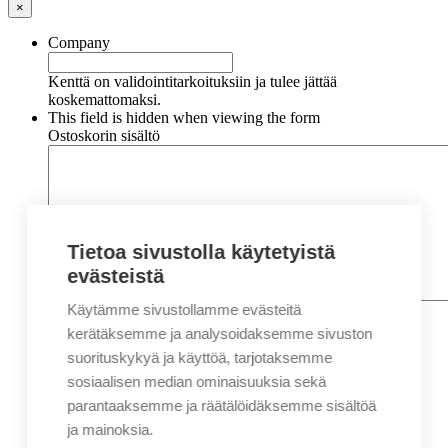
×
Company
Kenttä on validointitarkoituksiin ja tulee jättää
koskemattomaksi.
This field is hidden when viewing the form
Ostoskorin sisältö
Tietoa sivustolla käytetyistä
evästeistä
Käytämme sivustollamme evästeitä
Nimi
*
Etunimi
kerätäksemme ja analysoidaksemme sivuston
Sukunimi
suorituskykyä ja käyttöä, tarjotaksemme
Yritys
sosiaalisen median ominaisuuksia sekä
parantaaksemme ja räätälöidäksemme sisältöä
Sähköposti
*
ja mainoksia.