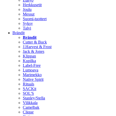
Etätyö
Herkkusetit
Joulu
Messut
Suomi-tuotteet
Syksy
Talvi
Brändit
Brändit
Cutter & Buck
J.Harvest & Frost
Jack & Jones
Klippan
Kupilka
Label-Free
Lumoava
Marimekko
Native Spirit
Rituals
SACKit
SOL'S
Stanley/Stella
Vilikkala
Camelbak
Clique