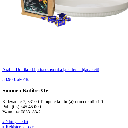
Arabia Uunikokki piirakkavuoka ja kahvi lahjapaketti
38,90
€
alv. 0%
Suomen Kolibri Oy
Kalevantie 7, 33100 Tampere kolibri(a)suomenkolibri.fi
Puh. (03) 345 45 000
Y-tunnus: 0833183-2
» Yhteystiedot
» Rekisteriseloste