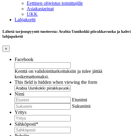
Eettinen ohjeistus toimittajille
Asiakastarinat
UKK
Lahjakortti
Lähetä tarjouspyyntö tuotteesta: Arabia Uunikokki piirakkavuoka ja kahvi
lahjapaketti
×
Facebook
Kenttä on validointitarkoituksiin ja tulee jättää
koskemattomaksi.
This field is hidden when viewing the form
Nimi
Etunimi
Sukunimi
Yritys
Sähköposti
*
Puhelin