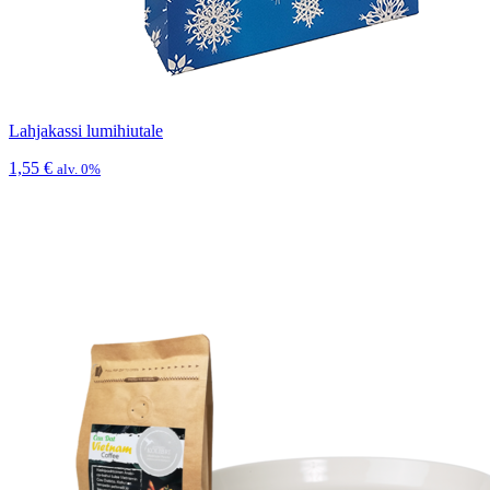
Lahjakassi lumihiutale
1,55
€
alv. 0%