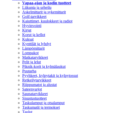
Vapaa-ajan ja kodin tuotteet
Liikunta ja urheilu
Askelmittarit ja sykemittarit
Golf-tarvikkeet
Kaiuttimet, kuulokkeet ja radiot
Hyvinvointi
Kirjat
Korut ja kellot
Kuksat
Kynttilät ja lyhdyt
Lämpömittarit
Lompakot
Matkatarvikkeet
Pelit ja lelut
Piknik-korit ja kylmälaukut
Puutarha
Pyyhkeet, kylpytakit ja kylpytossut
Retkeilytarvikkeet
Riippumatot ja alustat
Sateenvarjot
Saunatarvikkeet
Sisustustuotteet
Taskulamput ja otsalamput
Taskumatit ja termokset
Taulut