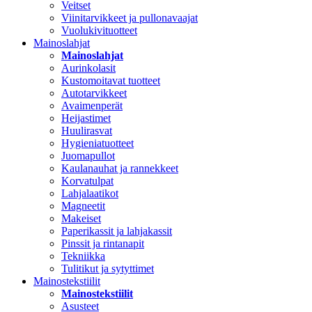
Veitset
Viinitarvikkeet ja pullonavaajat
Vuolukivituotteet
Mainoslahjat
Mainoslahjat
Aurinkolasit
Kustomoitavat tuotteet
Autotarvikkeet
Avaimenperät
Heijastimet
Huulirasvat
Hygieniatuotteet
Juomapullot
Kaulanauhat ja rannekkeet
Korvatulpat
Lahjalaatikot
Magneetit
Makeiset
Paperikassit ja lahjakassit
Pinssit ja rintanapit
Tekniikka
Tulitikut ja sytyttimet
Mainostekstiilit
Mainostekstiilit
Asusteet