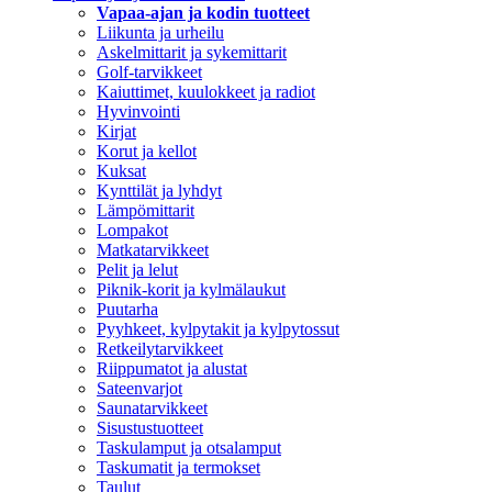
Vapaa-ajan ja kodin tuotteet
Liikunta ja urheilu
Askelmittarit ja sykemittarit
Golf-tarvikkeet
Kaiuttimet, kuulokkeet ja radiot
Hyvinvointi
Kirjat
Korut ja kellot
Kuksat
Kynttilät ja lyhdyt
Lämpömittarit
Lompakot
Matkatarvikkeet
Pelit ja lelut
Piknik-korit ja kylmälaukut
Puutarha
Pyyhkeet, kylpytakit ja kylpytossut
Retkeilytarvikkeet
Riippumatot ja alustat
Sateenvarjot
Saunatarvikkeet
Sisustustuotteet
Taskulamput ja otsalamput
Taskumatit ja termokset
Taulut