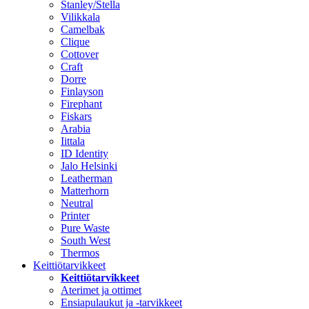
Stanley/Stella
Vilikkala
Camelbak
Clique
Cottover
Craft
Dorre
Finlayson
Firephant
Fiskars
Arabia
Iittala
ID Identity
Jalo Helsinki
Leatherman
Matterhorn
Neutral
Printer
Pure Waste
South West
Thermos
Keittiötarvikkeet
Keittiötarvikkeet
Aterimet ja ottimet
Ensiapulaukut ja -tarvikkeet