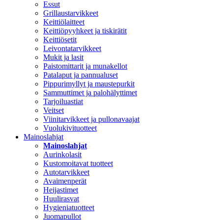
Essut
Grillaustarvikkeet
Keittiölaitteet
Keittiöpyyhkeet ja tiskirätit
Keittiösetit
Leivontatarvikkeet
Mukit ja lasit
Paistomittarit ja munakellot
Patalaput ja pannualuset
Pippurimyllyt ja maustepurkit
Sammuttimet ja palohälyttimet
Tarjoiluastiat
Veitset
Viinitarvikkeet ja pullonavaajat
Vuolukivituotteet
Mainoslahjat
Mainoslahjat
Aurinkolasit
Kustomoitavat tuotteet
Autotarvikkeet
Avaimenperät
Heijastimet
Huulirasvat
Hygieniatuotteet
Juomapullot