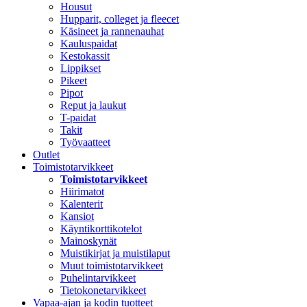
Housut
Hupparit, colleget ja fleecet
Käsineet ja rannenauhat
Kauluspaidat
Kestokassit
Lippikset
Pikeet
Pipot
Reput ja laukut
T-paidat
Takit
Työvaatteet
Outlet
Toimistotarvikkeet
Toimistotarvikkeet
Hiirimatot
Kalenterit
Kansiot
Käyntikorttikotelot
Mainoskynät
Muistikirjat ja muistilaput
Muut toimistotarvikkeet
Puhelintarvikkeet
Tietokonetarvikkeet
Vapaa-ajan ja kodin tuotteet