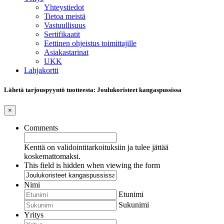
Yhteystiedot
Tietoa meistä
Vastuullisuus
Sertifikaatit
Eettinen ohjeistus toimittajille
Asiakastarinat
UKK
Lahjakortti
Lähetä tarjouspyyntö tuotteesta: Joulukoristeet kangaspussissa
×
Comments
Kenttä on validointitarkoituksiin ja tulee jättää
koskemattomaksi.
This field is hidden when viewing the form
Nimi
Etunimi
Sukunimi
Yritys