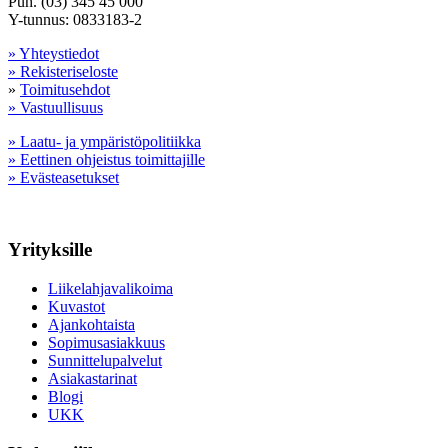
Puh. (03) 345 45 000
Y-tunnus: 0833183-2
» Yhteystiedot
» Rekisteriseloste
»
Toimitusehdot
» Vastuullisuus
» Laatu- ja ympäristöpolitiikka
» Eettinen ohjeistus toimittajille
» Evästeasetukset
Yrityksille
Liikelahjavalikoima
Kuvastot
Ajankohtaista
Sopimusasiakkuus
Sunnittelupalvelut
Asiakastarinat
Blogi
UKK