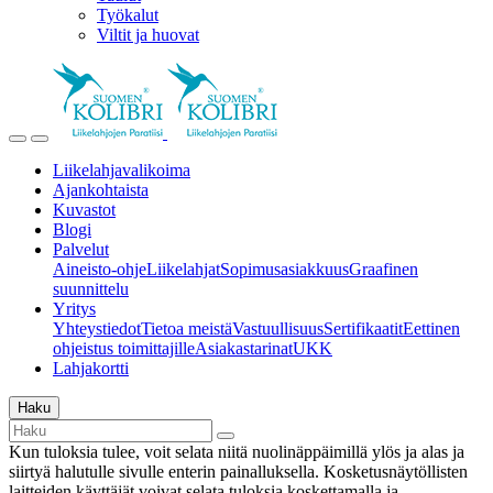
Työkalut
Viltit ja huovat
Liikelahjavalikoima
Ajankohtaista
Kuvastot
Blogi
Palvelut
Aineisto-ohje
Liikelahjat
Sopimusasiakkuus
Graafinen
suunnittelu
Yritys
Yhteystiedot
Tietoa meistä
Vastuullisuus
Sertifikaatit
Eettinen
ohjeistus toimittajille
Asiakastarinat
UKK
Lahjakortti
Haku
Kun tuloksia tulee, voit selata niitä nuolinäppäimillä ylös ja alas ja
siirtyä halutulle sivulle enterin painalluksella. Kosketusnäytöllisten
laitteiden käyttäjät voivat selata tuloksia koskettamalla ja