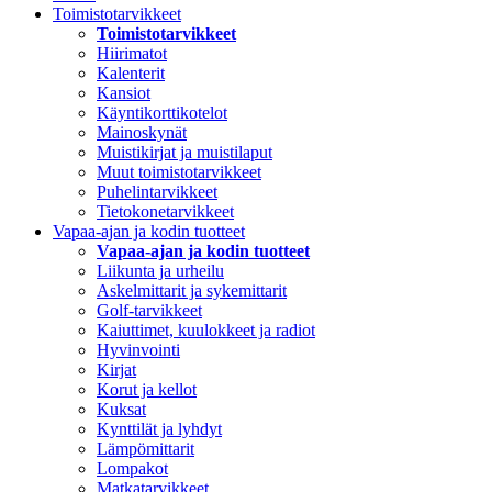
Toimistotarvikkeet
Toimistotarvikkeet
Hiirimatot
Kalenterit
Kansiot
Käyntikorttikotelot
Mainoskynät
Muistikirjat ja muistilaput
Muut toimistotarvikkeet
Puhelintarvikkeet
Tietokonetarvikkeet
Vapaa-ajan ja kodin tuotteet
Vapaa-ajan ja kodin tuotteet
Liikunta ja urheilu
Askelmittarit ja sykemittarit
Golf-tarvikkeet
Kaiuttimet, kuulokkeet ja radiot
Hyvinvointi
Kirjat
Korut ja kellot
Kuksat
Kynttilät ja lyhdyt
Lämpömittarit
Lompakot
Matkatarvikkeet