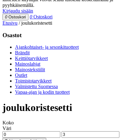
pyyhkäisemällä.
Kirjaudu sisään
0
Ostoskori
0
Ostoskori
Etusivu
/
joulukoristesetti
Osastot
Ajankohtaiset- ja sesonkituotteet
Brändit
Keittiötarvikkeet
Mainoslahjat
Mainostekstiilit
Outlet
Toimistotarvikkeet
Valmistettu Suomessa
Vapaa-ajan ja kodin tuotteet
joulukoristesetti
Koko
Väri