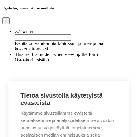
Pyydä tarjous ostoskorin sisällöstä
×
X/Twitter
Kenttä on validointitarkoituksiin ja tulee jättää
koskemattomaksi.
This field is hidden when viewing the form
Ostoskorin sisältö
Tietoa sivustolla käytetyistä
evästeistä
Käytämme sivustollamme evästeitä
Nimi
*
Etunimi
kerätäksemme ja analysoidaksemme sivuston
Sukunimi
suorituskykyä ja käyttöä, tarjotaksemme
Yritys
sosiaalisen median ominaisuuksia sekä