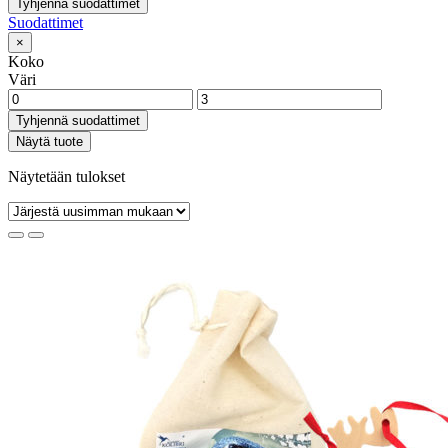
Tyhjennä suodattimet
Suodattimet
×
Koko
Väri
Tyhjennä suodattimet
Näytä tuote
Näytetään tulokset