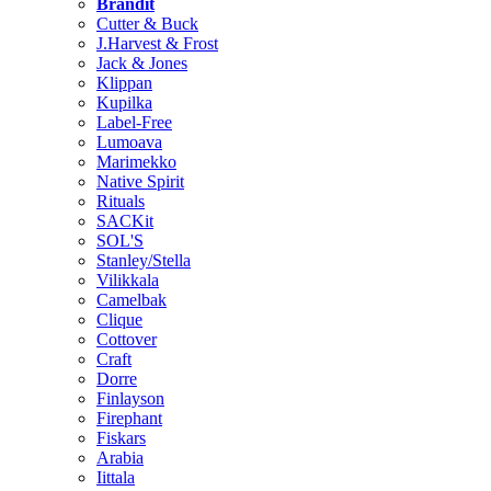
Brändit
Cutter & Buck
J.Harvest & Frost
Jack & Jones
Klippan
Kupilka
Label-Free
Lumoava
Marimekko
Native Spirit
Rituals
SACKit
SOL'S
Stanley/Stella
Vilikkala
Camelbak
Clique
Cottover
Craft
Dorre
Finlayson
Firephant
Fiskars
Arabia
Iittala