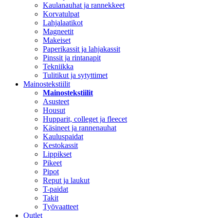
Kaulanauhat ja rannekkeet
Korvatulpat
Lahjalaatikot
Magneetit
Makeiset
Paperikassit ja lahjakassit
Pinssit ja rintanapit
Tekniikka
Tulitikut ja sytyttimet
Mainostekstiilit
Mainostekstiilit
Asusteet
Housut
Hupparit, colleget ja fleecet
Käsineet ja rannenauhat
Kauluspaidat
Kestokassit
Lippikset
Pikeet
Pipot
Reput ja laukut
T-paidat
Takit
Työvaatteet
Outlet