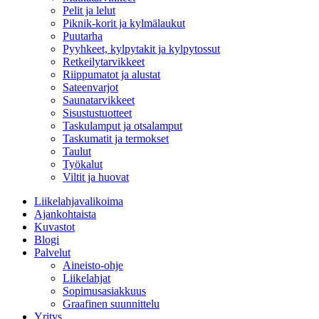
Pelit ja lelut
Piknik-korit ja kylmälaukut
Puutarha
Pyyhkeet, kylpytakit ja kylpytossut
Retkeilytarvikkeet
Riippumatot ja alustat
Sateenvarjot
Saunatarvikkeet
Sisustustuotteet
Taskulamput ja otsalamput
Taskumatit ja termokset
Taulut
Työkalut
Viltit ja huovat
Liikelahjavalikoima
Ajankohtaista
Kuvastot
Blogi
Palvelut
Aineisto-ohje
Liikelahjat
Sopimusasiakkuus
Graafinen suunnittelu
Yritys