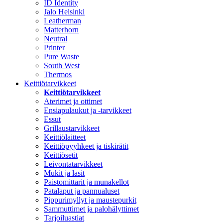
ID Identity
Jalo Helsinki
Leatherman
Matterhorn
Neutral
Printer
Pure Waste
South West
Thermos
Keittiötarvikkeet
Keittiötarvikkeet
Aterimet ja ottimet
Ensiapulaukut ja -tarvikkeet
Essut
Grillaustarvikkeet
Keittiölaitteet
Keittiöpyyhkeet ja tiskirätit
Keittiösetit
Leivontatarvikkeet
Mukit ja lasit
Paistomittarit ja munakellot
Patalaput ja pannualuset
Pippurimyllyt ja maustepurkit
Sammuttimet ja palohälyttimet
Tarjoiluastiat