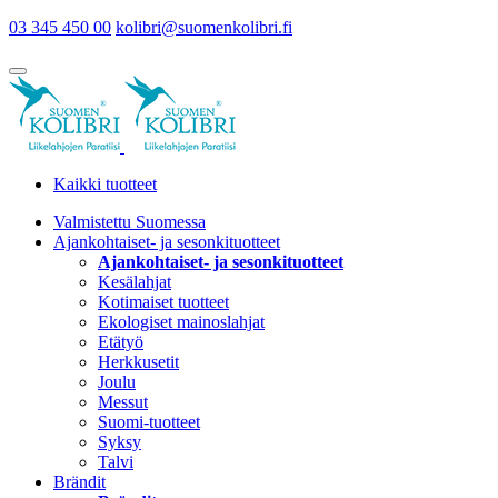
03 345 450 00
kolibri@suomenkolibri.fi
Kaikki tuotteet
Valmistettu Suomessa
Ajankohtaiset- ja sesonkituotteet
Ajankohtaiset- ja sesonkituotteet
Kesälahjat
Kotimaiset tuotteet
Ekologiset mainoslahjat
Etätyö
Herkkusetit
Joulu
Messut
Suomi-tuotteet
Syksy
Talvi
Brändit