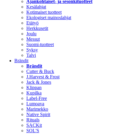
Ajankohtaiset- ja sesonkituotteet
Kesälahjat
Kotimaiset tuotteet
Ekologiset mainoslahjat
Etätyö
Herkkusetit
Joulu
Messut
Suomi-tuotteet
Syksy
Talvi
Brändit
Brändit
Cutter & Buck
J.Harvest & Frost
Jack & Jones
Klippan
Kupilka
Label-Free
Lumoava
Marimekko
Native Spirit
Rituals
SACKit
SOL'S