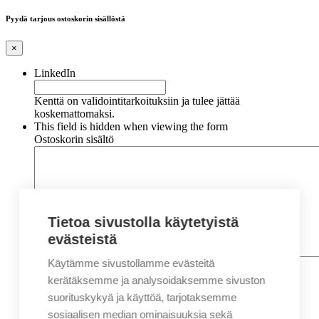
Pyydä tarjous ostoskorin sisällöstä
×
LinkedIn
Kenttä on validointitarkoituksiin ja tulee jättää
koskemattomaksi.
This field is hidden when viewing the form
Ostoskorin sisältö
Tietoa sivustolla käytetyistä
evästeistä
Käytämme sivustollamme evästeitä
Nimi
*
Etunimi
kerätäksemme ja analysoidaksemme sivuston
Sukunimi
suorituskykyä ja käyttöä, tarjotaksemme
Yritys
sosiaalisen median ominaisuuksia sekä