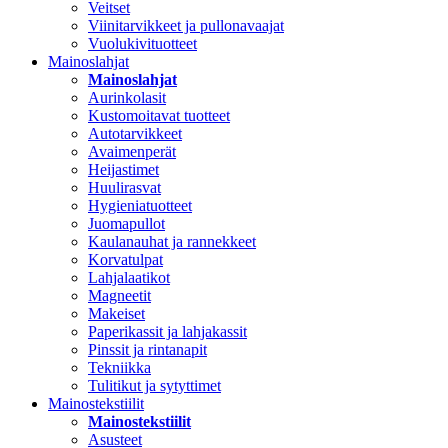
Veitset
Viinitarvikkeet ja pullonavaajat
Vuolukivituotteet
Mainoslahjat
Mainoslahjat
Aurinkolasit
Kustomoitavat tuotteet
Autotarvikkeet
Avaimenperät
Heijastimet
Huulirasvat
Hygieniatuotteet
Juomapullot
Kaulanauhat ja rannekkeet
Korvatulpat
Lahjalaatikot
Magneetit
Makeiset
Paperikassit ja lahjakassit
Pinssit ja rintanapit
Tekniikka
Tulitikut ja sytyttimet
Mainostekstiilit
Mainostekstiilit
Asusteet