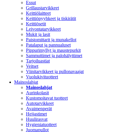
Essut
Grillaustarvikkeet
Keittiölaitteet
Keittiöpyyhkeet ja tiskirätit
Keittiösetit
Leivontatarvikkeet
Mukit ja lasit
Paistomittarit ja munakellot
Patalaput ja pannualuset
Pippurimyllyt ja maustepurkit
Sammuttimet ja palohälyttimet
Tarjoiluastiat
Veitset
Viinitarvikkeet ja pullonavaajat
Vuolukivituotteet
Mainoslahjat
Mainoslahjat
Aurinkolasit
Kustomoitavat tuotteet
Autotarvikkeet
Avaimenperät
Heijastimet
Huulirasvat
Hygieniatuotteet
Juomapullot