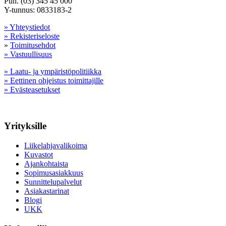
Puh. (03) 345 45 000
Y-tunnus: 0833183-2
» Yhteystiedot
» Rekisteriseloste
»
Toimitusehdot
» Vastuullisuus
» Laatu- ja ympäristöpolitiikka
» Eettinen ohjeistus toimittajille
» Evästeasetukset
Yrityksille
Liikelahjavalikoima
Kuvastot
Ajankohtaista
Sopimusasiakkuus
Sunnittelupalvelut
Asiakastarinat
Blogi
UKK