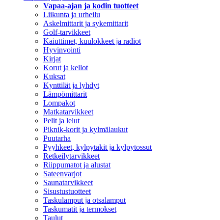
Vapaa-ajan ja kodin tuotteet
Liikunta ja urheilu
Askelmittarit ja sykemittarit
Golf-tarvikkeet
Kaiuttimet, kuulokkeet ja radiot
Hyvinvointi
Kirjat
Korut ja kellot
Kuksat
Kynttilät ja lyhdyt
Lämpömittarit
Lompakot
Matkatarvikkeet
Pelit ja lelut
Piknik-korit ja kylmälaukut
Puutarha
Pyyhkeet, kylpytakit ja kylpytossut
Retkeilytarvikkeet
Riippumatot ja alustat
Sateenvarjot
Saunatarvikkeet
Sisustustuotteet
Taskulamput ja otsalamput
Taskumatit ja termokset
Taulut