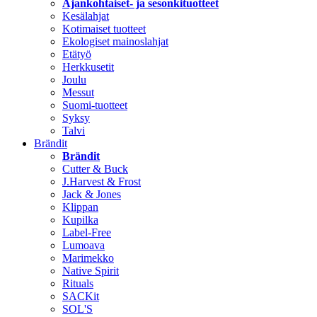
Ajankohtaiset- ja sesonkituotteet
Kesälahjat
Kotimaiset tuotteet
Ekologiset mainoslahjat
Etätyö
Herkkusetit
Joulu
Messut
Suomi-tuotteet
Syksy
Talvi
Brändit
Brändit
Cutter & Buck
J.Harvest & Frost
Jack & Jones
Klippan
Kupilka
Label-Free
Lumoava
Marimekko
Native Spirit
Rituals
SACKit
SOL'S