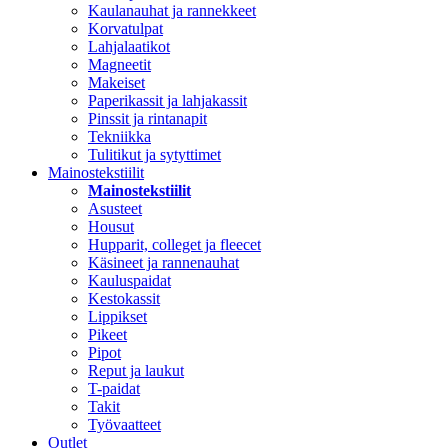
Kaulanauhat ja rannekkeet
Korvatulpat
Lahjalaatikot
Magneetit
Makeiset
Paperikassit ja lahjakassit
Pinssit ja rintanapit
Tekniikka
Tulitikut ja sytyttimet
Mainostekstiilit
Mainostekstiilit
Asusteet
Housut
Hupparit, colleget ja fleecet
Käsineet ja rannenauhat
Kauluspaidat
Kestokassit
Lippikset
Pikeet
Pipot
Reput ja laukut
T-paidat
Takit
Työvaatteet
Outlet