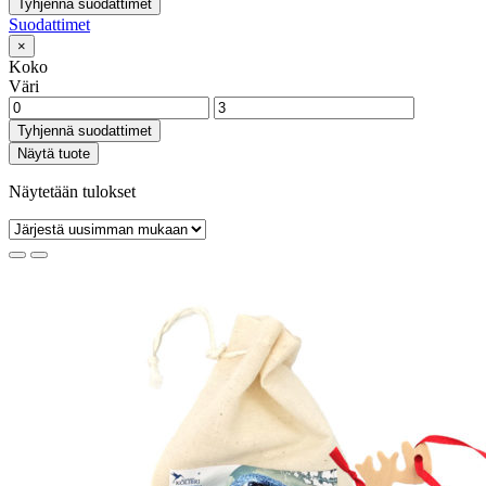
Tyhjennä suodattimet
Suodattimet
×
Koko
Väri
Tyhjennä suodattimet
Näytä tuote
Näytetään tulokset