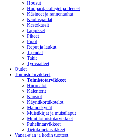
Housut
Hupparit, colleget ja fleecet
Käsineet ja rannenauhat
Kauluspaidat
Kestokassit
Lippikset
Pikeet
Pipot
Reput ja laukut
T-paidat
Takit
Työvaatteet
Outlet
Toimistotarvikkeet
Toimistotarvikkeet
Hiirimatot
Kalenterit
Kansiot
Käyntikorttikotelot
Mainoskynät
Muistikirjat ja muistilaput
Muut toimistotarvikkeet
Puhelintarvikkeet
Tietokonetarvikkeet
Vapaa-ajan ja kodin tuotteet