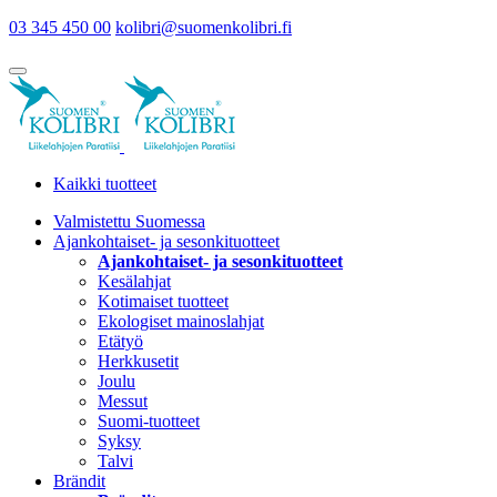
03 345 450 00
kolibri@suomenkolibri.fi
Kaikki tuotteet
Valmistettu Suomessa
Ajankohtaiset- ja sesonkituotteet
Ajankohtaiset- ja sesonkituotteet
Kesälahjat
Kotimaiset tuotteet
Ekologiset mainoslahjat
Etätyö
Herkkusetit
Joulu
Messut
Suomi-tuotteet
Syksy
Talvi
Brändit