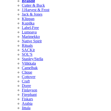
Brändit
Cutter & Buck
J.Harvest & Frost
Jack & Jones
Klippan
Kupilka
Label-Free
Lumoava
Marimekko
Native Spirit
Rituals
SACKit
SOL'S
Stanley/Stella
Vilikkala
Camelbak
Clique
Cottover
Craft
Dorre
Finlayson
Firephant
Fiskars
Arabia
Iittala