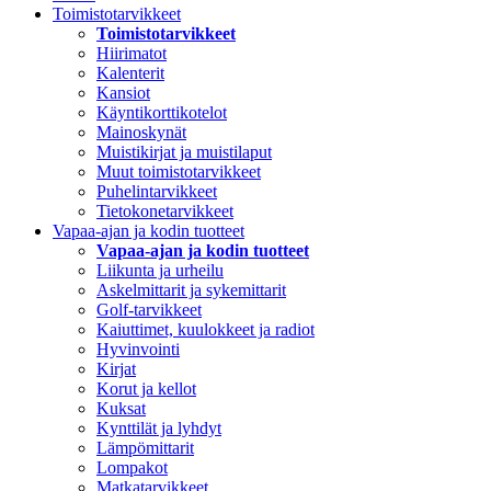
Toimistotarvikkeet
Toimistotarvikkeet
Hiirimatot
Kalenterit
Kansiot
Käyntikorttikotelot
Mainoskynät
Muistikirjat ja muistilaput
Muut toimistotarvikkeet
Puhelintarvikkeet
Tietokonetarvikkeet
Vapaa-ajan ja kodin tuotteet
Vapaa-ajan ja kodin tuotteet
Liikunta ja urheilu
Askelmittarit ja sykemittarit
Golf-tarvikkeet
Kaiuttimet, kuulokkeet ja radiot
Hyvinvointi
Kirjat
Korut ja kellot
Kuksat
Kynttilät ja lyhdyt
Lämpömittarit
Lompakot
Matkatarvikkeet