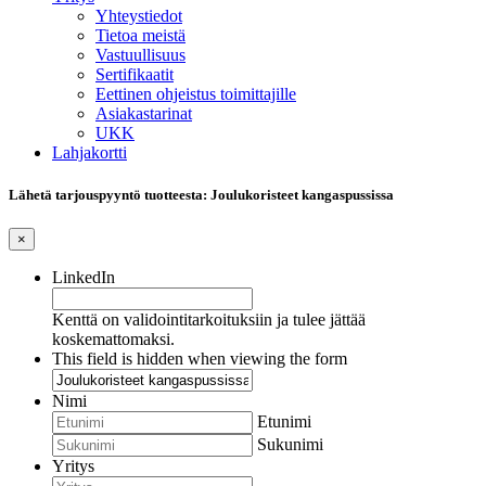
Yhteystiedot
Tietoa meistä
Vastuullisuus
Sertifikaatit
Eettinen ohjeistus toimittajille
Asiakastarinat
UKK
Lahjakortti
Lähetä tarjouspyyntö tuotteesta: Joulukoristeet kangaspussissa
×
LinkedIn
Kenttä on validointitarkoituksiin ja tulee jättää
koskemattomaksi.
This field is hidden when viewing the form
Nimi
Etunimi
Sukunimi
Yritys