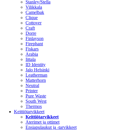
Stanley/Stella
Vilikkala
Camelbak
Clique
Cottover
Craft
Dorre
Finlayson
Firephant
Fiskars
Arabia
Iittala
ID Identity
Jalo Helsinki
Leatherman
Matterhorn
Neutral
Printer
Pure Waste
South West
Thermos
Keittiötarvikkeet
Keittiötarvikkeet
Aterimet ja ottimet
Ensiapulaukut ja -tarvikkeet