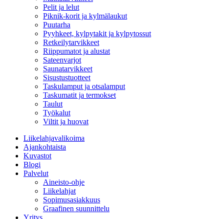
Pelit ja lelut
Piknik-korit ja kylmälaukut
Puutarha
Pyyhkeet, kylpytakit ja kylpytossut
Retkeilytarvikkeet
Riippumatot ja alustat
Sateenvarjot
Saunatarvikkeet
Sisustustuotteet
Taskulamput ja otsalamput
Taskumatit ja termokset
Taulut
Työkalut
Viltit ja huovat
Liikelahjavalikoima
Ajankohtaista
Kuvastot
Blogi
Palvelut
Aineisto-ohje
Liikelahjat
Sopimusasiakkuus
Graafinen suunnittelu
Yritys