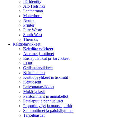
ID Identity
Jalo Helsinki
Leatherman
Matterhorn
Neutral
Printer
Pure Waste
South West
Thermos
Keittiötarvikkeet
Keittiötarvikkeet
Aterimet ja ottimet
Ensiapulaukut ja -tarvikkeet
Essut
Grillaustarvikkeet
Keittiölaitteet
Keittiöpyyhkeet ja tiskirätit
Keittiösetit
Leivontatarvikkeet
Mukit ja lasit
Paistomittarit ja munakellot
Patalaput ja pannualuset
Pippurimyllyt ja maustepurkit
Sammuttimet ja palohälyttimet
Tarjoiluastiat