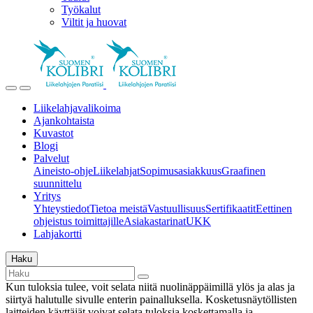
Työkalut
Viltit ja huovat
Liikelahjavalikoima
Ajankohtaista
Kuvastot
Blogi
Palvelut
Aineisto-ohje
Liikelahjat
Sopimusasiakkuus
Graafinen
suunnittelu
Yritys
Yhteystiedot
Tietoa meistä
Vastuullisuus
Sertifikaatit
Eettinen
ohjeistus toimittajille
Asiakastarinat
UKK
Lahjakortti
Haku
Kun tuloksia tulee, voit selata niitä nuolinäppäimillä ylös ja alas ja
siirtyä halutulle sivulle enterin painalluksella. Kosketusnäytöllisten
laitteiden käyttäjät voivat selata tuloksia koskettamalla ja