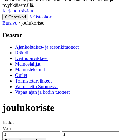
pyyhkäisemällä.
Kirjaudu sisään
0
Ostoskori
0
Ostoskori
Etusivu
/
joulukoriste
Osastot
Ajankohtaiset- ja sesonkituotteet
Brändit
Keittiötarvikkeet
Mainoslahjat
Mainostekstiilit
Outlet
Toimistotarvikkeet
Valmistettu Suomessa
Vapaa-ajan ja kodin tuotteet
joulukoriste
Koko
Väri