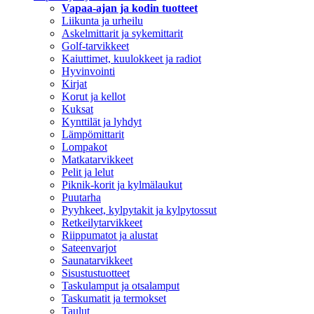
Vapaa-ajan ja kodin tuotteet
Liikunta ja urheilu
Askelmittarit ja sykemittarit
Golf-tarvikkeet
Kaiuttimet, kuulokkeet ja radiot
Hyvinvointi
Kirjat
Korut ja kellot
Kuksat
Kynttilät ja lyhdyt
Lämpömittarit
Lompakot
Matkatarvikkeet
Pelit ja lelut
Piknik-korit ja kylmälaukut
Puutarha
Pyyhkeet, kylpytakit ja kylpytossut
Retkeilytarvikkeet
Riippumatot ja alustat
Sateenvarjot
Saunatarvikkeet
Sisustustuotteet
Taskulamput ja otsalamput
Taskumatit ja termokset
Taulut