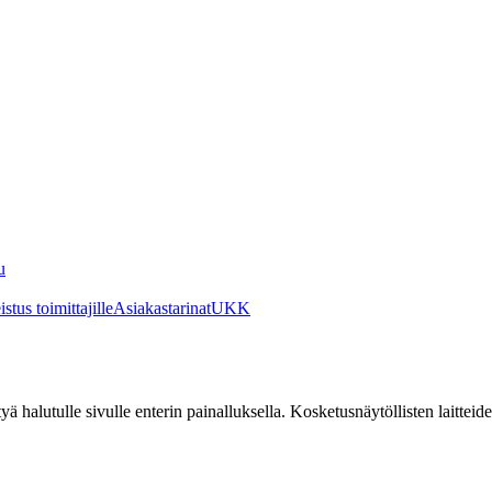
u
stus toimittajille
Asiakastarinat
UKK
irtyä halutulle sivulle enterin painalluksella. Kosketusnäytöllisten laittei