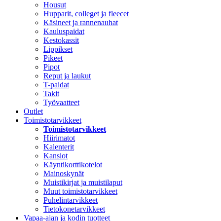
Housut
Hupparit, colleget ja fleecet
Käsineet ja rannenauhat
Kauluspaidat
Kestokassit
Lippikset
Pikeet
Pipot
Reput ja laukut
T-paidat
Takit
Työvaatteet
Outlet
Toimistotarvikkeet
Toimistotarvikkeet
Hiirimatot
Kalenterit
Kansiot
Käyntikorttikotelot
Mainoskynät
Muistikirjat ja muistilaput
Muut toimistotarvikkeet
Puhelintarvikkeet
Tietokonetarvikkeet
Vapaa-ajan ja kodin tuotteet