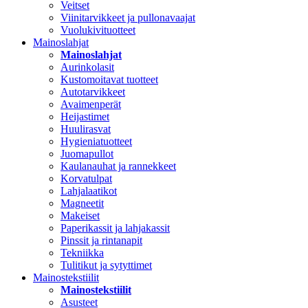
Veitset
Viinitarvikkeet ja pullonavaajat
Vuolukivituotteet
Mainoslahjat
Mainoslahjat
Aurinkolasit
Kustomoitavat tuotteet
Autotarvikkeet
Avaimenperät
Heijastimet
Huulirasvat
Hygieniatuotteet
Juomapullot
Kaulanauhat ja rannekkeet
Korvatulpat
Lahjalaatikot
Magneetit
Makeiset
Paperikassit ja lahjakassit
Pinssit ja rintanapit
Tekniikka
Tulitikut ja sytyttimet
Mainostekstiilit
Mainostekstiilit
Asusteet