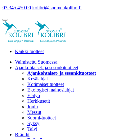
03 345 450 00
kolibri@suomenkolibri.fi
Kaikki tuotteet
Valmistettu Suomessa
Ajankohtaiset- ja sesonkituotteet
Ajankohtaiset- ja sesonkituotteet
Kesälahjat
Kotimaiset tuotteet
Ekologiset mainoslahjat
Etätyö
Herkkusetit
Joulu
Messut
Suomi-tuotteet
Syksy
Talvi
Brändit