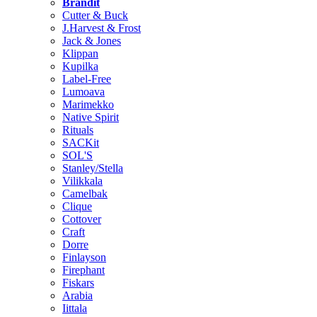
Brändit
Cutter & Buck
J.Harvest & Frost
Jack & Jones
Klippan
Kupilka
Label-Free
Lumoava
Marimekko
Native Spirit
Rituals
SACKit
SOL'S
Stanley/Stella
Vilikkala
Camelbak
Clique
Cottover
Craft
Dorre
Finlayson
Firephant
Fiskars
Arabia
Iittala