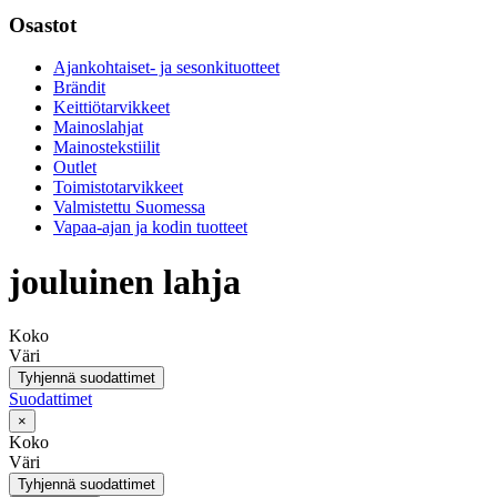
Osastot
Ajankohtaiset- ja sesonkituotteet
Brändit
Keittiötarvikkeet
Mainoslahjat
Mainostekstiilit
Outlet
Toimistotarvikkeet
Valmistettu Suomessa
Vapaa-ajan ja kodin tuotteet
jouluinen lahja
Koko
Väri
Tyhjennä suodattimet
Suodattimet
×
Koko
Väri
Tyhjennä suodattimet