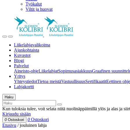
Työkalut
Viltit ja huovat
Liikelahjavalikoima
Ajankohtaista
Kuvastot
Blogi
Palvelut
Aineisto-ohje
Liikelahjat
Sopimusasiakkuus
Graafinen suunnittel
Yritys
Yhteystiedot
Tietoa meistä
Vastuullisuus
Sertifikaatit
Eettinen ohjei
Lahjakortti
Haku
Kun tuloksia tulee, voit selata niitä nuolinäppäimillä ylös ja alas ja si
Kirjaudu sisään
0
Ostoskori
0
Ostoskori
Etusivu
/
jouluinen lahja