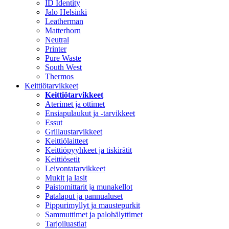
ID Identity
Jalo Helsinki
Leatherman
Matterhorn
Neutral
Printer
Pure Waste
South West
Thermos
Keittiötarvikkeet
Keittiötarvikkeet
Aterimet ja ottimet
Ensiapulaukut ja -tarvikkeet
Essut
Grillaustarvikkeet
Keittiölaitteet
Keittiöpyyhkeet ja tiskirätit
Keittiösetit
Leivontatarvikkeet
Mukit ja lasit
Paistomittarit ja munakellot
Patalaput ja pannualuset
Pippurimyllyt ja maustepurkit
Sammuttimet ja palohälyttimet
Tarjoiluastiat