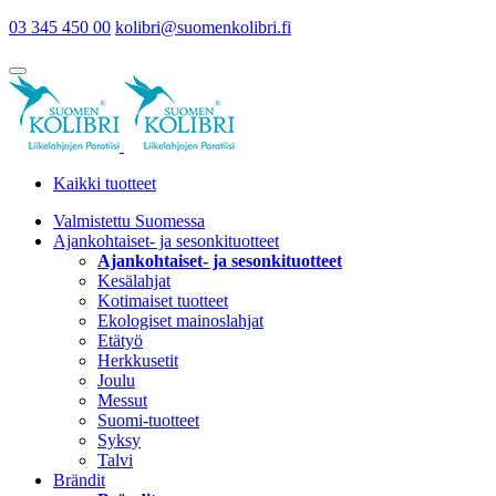
03 345 450 00
kolibri@suomenkolibri.fi
Kaikki tuotteet
Valmistettu Suomessa
Ajankohtaiset- ja sesonkituotteet
Ajankohtaiset- ja sesonkituotteet
Kesälahjat
Kotimaiset tuotteet
Ekologiset mainoslahjat
Etätyö
Herkkusetit
Joulu
Messut
Suomi-tuotteet
Syksy
Talvi
Brändit