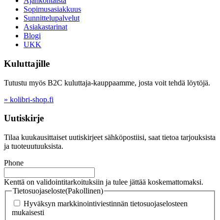
Ajankohtaista
Sopimusasiakkuus
Sunnittelupalvelut
Asiakastarinat
Blogi
UKK
Kuluttajille
Tutustu myös B2C kuluttaja-kauppaamme, josta voit tehdä löytöjä.
» kolibri-shop.fi
Uutiskirje
Tilaa kuukausittaiset uutiskirjeet sähköpostiisi, saat tietoa tarjouksista
ja tuoteuutuuksista.
Phone
Kenttä on validointitarkoituksiin ja tulee jättää koskemattomaksi.
Tietosuojaseloste
(Pakollinen)
Hyväksyn markkinointiviestinnän tietosuojaselosteen
mukaisesti