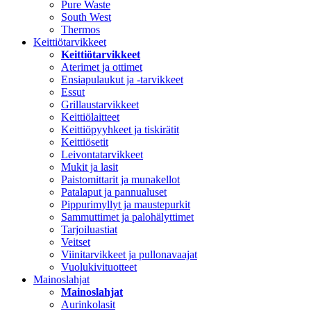
Pure Waste
South West
Thermos
Keittiötarvikkeet
Keittiötarvikkeet
Aterimet ja ottimet
Ensiapulaukut ja -tarvikkeet
Essut
Grillaustarvikkeet
Keittiölaitteet
Keittiöpyyhkeet ja tiskirätit
Keittiösetit
Leivontatarvikkeet
Mukit ja lasit
Paistomittarit ja munakellot
Patalaput ja pannualuset
Pippurimyllyt ja maustepurkit
Sammuttimet ja palohälyttimet
Tarjoiluastiat
Veitset
Viinitarvikkeet ja pullonavaajat
Vuolukivituotteet
Mainoslahjat
Mainoslahjat
Aurinkolasit