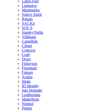
Label-Free
Lumoava
Marimekko
Native Spirit
Rituals
SACKit
SOL'S
Stanley/Stella
Vilikkala
Camelbak
Clique
Cottover
Craft
Dorre
Finlayson
Firephant
Fiskars
Arabia
Iittala
ID Identity
Jalo Helsinki
Leatherman
Matterhorn
Neutral
Printer