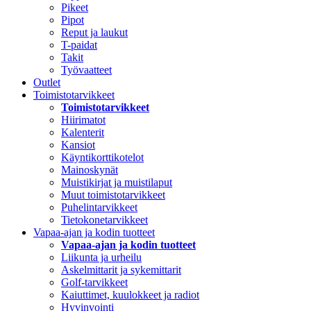
Pikeet
Pipot
Reput ja laukut
T-paidat
Takit
Työvaatteet
Outlet
Toimistotarvikkeet
Toimistotarvikkeet
Hiirimatot
Kalenterit
Kansiot
Käyntikorttikotelot
Mainoskynät
Muistikirjat ja muistilaput
Muut toimistotarvikkeet
Puhelintarvikkeet
Tietokonetarvikkeet
Vapaa-ajan ja kodin tuotteet
Vapaa-ajan ja kodin tuotteet
Liikunta ja urheilu
Askelmittarit ja sykemittarit
Golf-tarvikkeet
Kaiuttimet, kuulokkeet ja radiot
Hyvinvointi