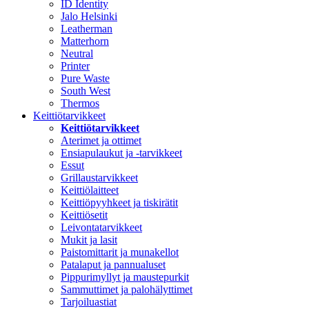
ID Identity
Jalo Helsinki
Leatherman
Matterhorn
Neutral
Printer
Pure Waste
South West
Thermos
Keittiötarvikkeet
Keittiötarvikkeet
Aterimet ja ottimet
Ensiapulaukut ja -tarvikkeet
Essut
Grillaustarvikkeet
Keittiölaitteet
Keittiöpyyhkeet ja tiskirätit
Keittiösetit
Leivontatarvikkeet
Mukit ja lasit
Paistomittarit ja munakellot
Patalaput ja pannualuset
Pippurimyllyt ja maustepurkit
Sammuttimet ja palohälyttimet
Tarjoiluastiat