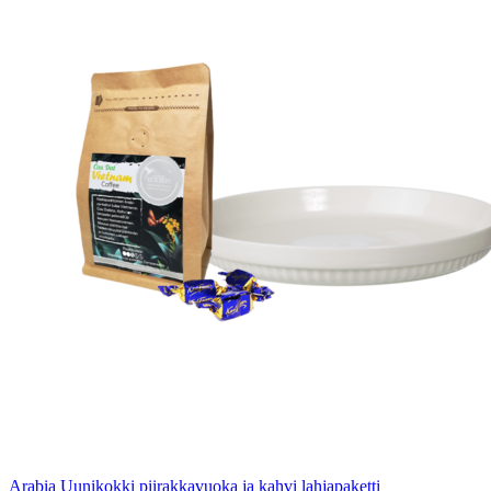
Arabia Uunikokki piirakkavuoka ja kahvi lahjapaketti