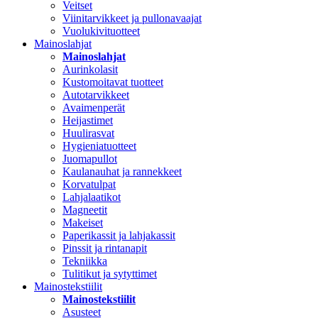
Veitset
Viinitarvikkeet ja pullonavaajat
Vuolukivituotteet
Mainoslahjat
Mainoslahjat
Aurinkolasit
Kustomoitavat tuotteet
Autotarvikkeet
Avaimenperät
Heijastimet
Huulirasvat
Hygieniatuotteet
Juomapullot
Kaulanauhat ja rannekkeet
Korvatulpat
Lahjalaatikot
Magneetit
Makeiset
Paperikassit ja lahjakassit
Pinssit ja rintanapit
Tekniikka
Tulitikut ja sytyttimet
Mainostekstiilit
Mainostekstiilit
Asusteet