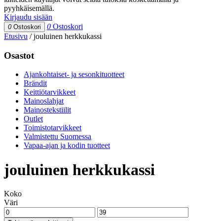
pyyhkäisemällä.
Kirjaudu sisään
0
Ostoskori
0
Ostoskori
Etusivu
/
jouluinen herkkukassi
Osastot
Ajankohtaiset- ja sesonkituotteet
Brändit
Keittiötarvikkeet
Mainoslahjat
Mainostekstiilit
Outlet
Toimistotarvikkeet
Valmistettu Suomessa
Vapaa-ajan ja kodin tuotteet
jouluinen herkkukassi
Koko
Väri