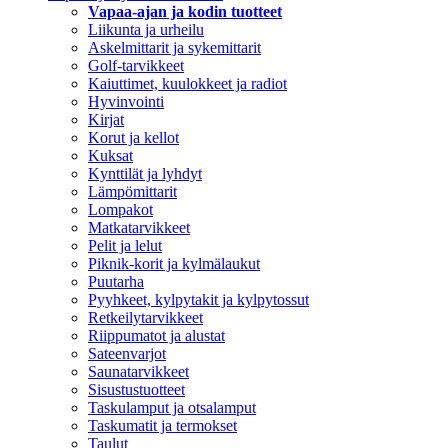
Vapaa-ajan ja kodin tuotteet
Liikunta ja urheilu
Askelmittarit ja sykemittarit
Golf-tarvikkeet
Kaiuttimet, kuulokkeet ja radiot
Hyvinvointi
Kirjat
Korut ja kellot
Kuksat
Kynttilät ja lyhdyt
Lämpömittarit
Lompakot
Matkatarvikkeet
Pelit ja lelut
Piknik-korit ja kylmälaukut
Puutarha
Pyyhkeet, kylpytakit ja kylpytossut
Retkeilytarvikkeet
Riippumatot ja alustat
Sateenvarjot
Saunatarvikkeet
Sisustustuotteet
Taskulamput ja otsalamput
Taskumatit ja termokset
Taulut