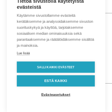
Tietoa sivustolla käytetyistä
evästeistä
Käytämme sivustollamme evästeitä
Nimi
*
Etunimi
kerätäksemme ja analysoidaksemme sivuston
Sukunimi
suorituskykyä ja käyttöä, tarjotaksemme
Yritys
sosiaalisen median ominaisuuksia sekä
parantaaksemme ja räätälöidäksemme sisältöä
Sähköposti
*
ja mainoksia.
Puhelin
*
Lue lisää
Osoitetiedot
Lähiosoite
SALLI KAIKKI EVÄSTEET
Kaupunki
Postinumero
Viesti
ESTÄ KAIKKI
Evästeasetukset