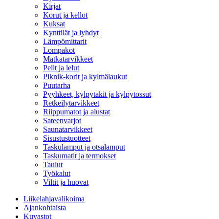
Kirjat
Korut ja kellot
Kuksat
Kynttilät ja lyhdyt
Lämpömittarit
Lompakot
Matkatarvikkeet
Pelit ja lelut
Piknik-korit ja kylmälaukut
Puutarha
Pyyhkeet, kylpytakit ja kylpytossut
Retkeilytarvikkeet
Riippumatot ja alustat
Sateenvarjot
Saunatarvikkeet
Sisustustuotteet
Taskulamput ja otsalamput
Taskumatit ja termokset
Taulut
Työkalut
Viltit ja huovat
Liikelahjavalikoima
Ajankohtaista
Kuvastot