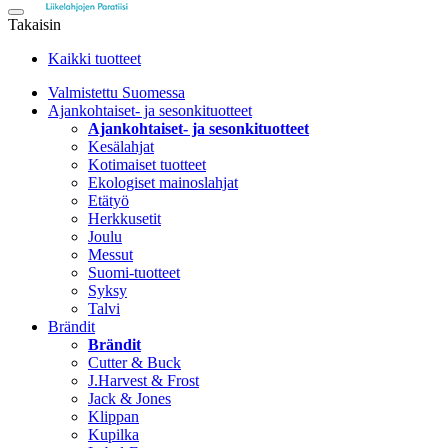
Takaisin
Kaikki tuotteet
Valmistettu Suomessa
Ajankohtaiset- ja sesonkituotteet
Ajankohtaiset- ja sesonkituotteet
Kesälahjat
Kotimaiset tuotteet
Ekologiset mainoslahjat
Etätyö
Herkkusetit
Joulu
Messut
Suomi-tuotteet
Syksy
Talvi
Brändit
Brändit
Cutter & Buck
J.Harvest & Frost
Jack & Jones
Klippan
Kupilka