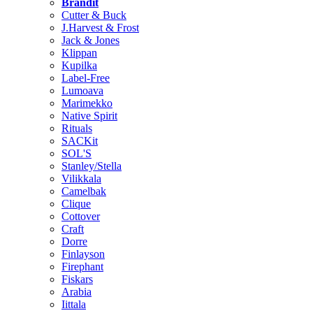
Brändit
Cutter & Buck
J.Harvest & Frost
Jack & Jones
Klippan
Kupilka
Label-Free
Lumoava
Marimekko
Native Spirit
Rituals
SACKit
SOL'S
Stanley/Stella
Vilikkala
Camelbak
Clique
Cottover
Craft
Dorre
Finlayson
Firephant
Fiskars
Arabia
Iittala