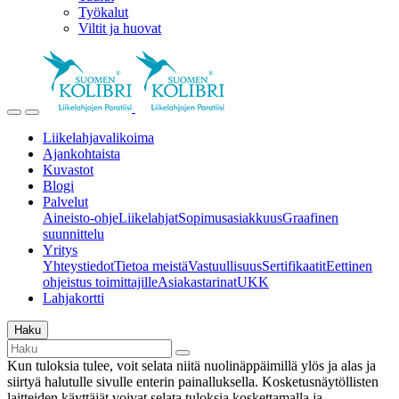
Työkalut
Viltit ja huovat
Liikelahjavalikoima
Ajankohtaista
Kuvastot
Blogi
Palvelut
Aineisto-ohje
Liikelahjat
Sopimusasiakkuus
Graafinen
suunnittelu
Yritys
Yhteystiedot
Tietoa meistä
Vastuullisuus
Sertifikaatit
Eettinen
ohjeistus toimittajille
Asiakastarinat
UKK
Lahjakortti
Haku
Kun tuloksia tulee, voit selata niitä nuolinäppäimillä ylös ja alas ja
siirtyä halutulle sivulle enterin painalluksella. Kosketusnäytöllisten
laitteiden käyttäjät voivat selata tuloksia koskettamalla ja