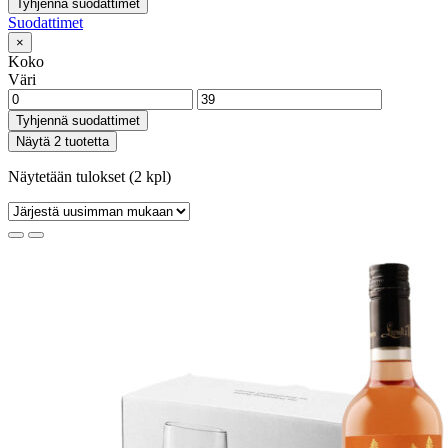
Tyhjennä suodattimet
Suodattimet
×
Koko
Väri
Tyhjennä suodattimet
Näytä 2 tuotetta
Näytetään tulokset (2 kpl)