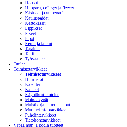
Housut
Hupparit, colleget ja fleecet
Käsineet ja rannenauhat
Kauluspaidat
Kestokassit
Lippikset
Pikeet
Pipot
Reput ja laukut
T-paidat
Takit
Työvaatteet
Outlet
Toimistotarvikkeet
Toimistotarvikkeet
Hiirimatot
Kalenterit
Kansiot
Käyntikorttikotelot
Mainoskynät
Muistikirjat ja muistilaput
Muut toimistotarvikkeet
Puhelintarvikkeet
Tietokonetarvikkeet
Vapaa-ajan ja kodin tuotteet