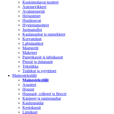
Kustomoitavat tuotteet
Autotarvikkeet
Avaimenperät
Heijastimet
Huulirasvat
Hygieniatuotteet
Juomapullot
Kaulanauhat ja rannekkeet
Korvatulpat
Lahjalaatikot
Magneetit
Makeiset
Paperikassit ja lahjakassit
Pinssit ja rintanapit
Tekniikka
Tulitikut ja sytyttimet
Mainostekstiilit
Mainostekstiilit
Asusteet
Housut
Hupparit, colleget ja fleecet
Käsineet ja rannenauhat
Kauluspaidat
Kestokassit
Lippikset