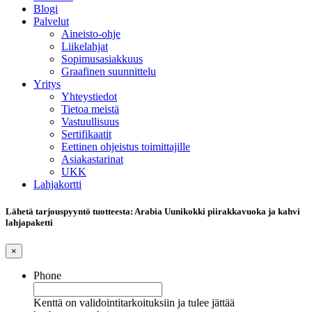
Blogi
Palvelut
Aineisto-ohje
Liikelahjat
Sopimusasiakkuus
Graafinen suunnittelu
Yritys
Yhteystiedot
Tietoa meistä
Vastuullisuus
Sertifikaatit
Eettinen ohjeistus toimittajille
Asiakastarinat
UKK
Lahjakortti
Lähetä tarjouspyyntö tuotteesta: Arabia Uunikokki piirakkavuoka ja kahvi
lahjapaketti
×
Phone
Kenttä on validointitarkoituksiin ja tulee jättää