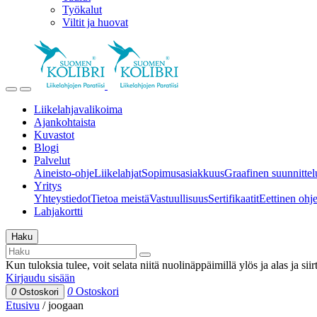
Työkalut
Viltit ja huovat
Liikelahjavalikoima
Ajankohtaista
Kuvastot
Blogi
Palvelut
Aineisto-ohje
Liikelahjat
Sopimusasiakkuus
Graafinen suunnittel
Yritys
Yhteystiedot
Tietoa meistä
Vastuullisuus
Sertifikaatit
Eettinen ohjei
Lahjakortti
Haku
Kun tuloksia tulee, voit selata niitä nuolinäppäimillä ylös ja alas ja si
Kirjaudu sisään
0
Ostoskori
0
Ostoskori
Etusivu
/
joogaan