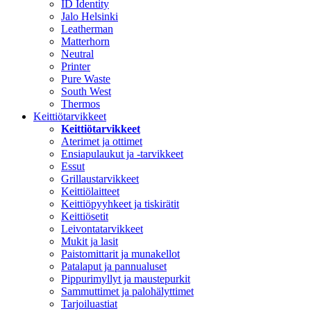
ID Identity
Jalo Helsinki
Leatherman
Matterhorn
Neutral
Printer
Pure Waste
South West
Thermos
Keittiötarvikkeet
Keittiötarvikkeet
Aterimet ja ottimet
Ensiapulaukut ja -tarvikkeet
Essut
Grillaustarvikkeet
Keittiölaitteet
Keittiöpyyhkeet ja tiskirätit
Keittiösetit
Leivontatarvikkeet
Mukit ja lasit
Paistomittarit ja munakellot
Patalaput ja pannualuset
Pippurimyllyt ja maustepurkit
Sammuttimet ja palohälyttimet
Tarjoiluastiat