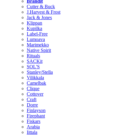
Brändit
Cutter & Buck
J.Harvest & Frost
Jack & Jones
Klippan
Kupilka
Label-Free
Lumoava
Marimekko
Native Spirit
Rituals
SACKit
SOL'S
Stanley/Stella
Vilikkala
Camelbak
Clique
Cottover
Craft
Dorre
Finlayson
Firephant
Fiskars
Arabia
Iittala