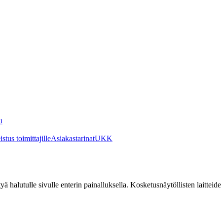
u
stus toimittajille
Asiakastarinat
UKK
irtyä halutulle sivulle enterin painalluksella. Kosketusnäytöllisten laittei