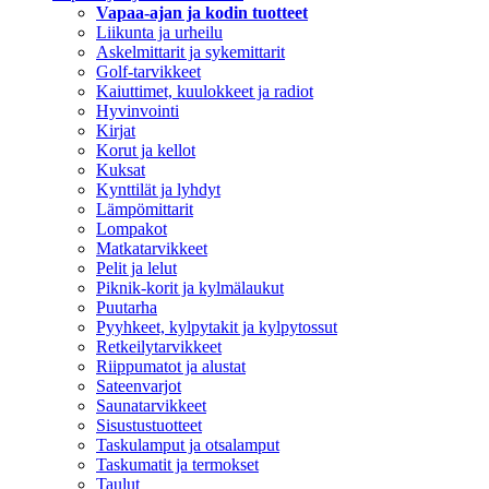
Vapaa-ajan ja kodin tuotteet
Liikunta ja urheilu
Askelmittarit ja sykemittarit
Golf-tarvikkeet
Kaiuttimet, kuulokkeet ja radiot
Hyvinvointi
Kirjat
Korut ja kellot
Kuksat
Kynttilät ja lyhdyt
Lämpömittarit
Lompakot
Matkatarvikkeet
Pelit ja lelut
Piknik-korit ja kylmälaukut
Puutarha
Pyyhkeet, kylpytakit ja kylpytossut
Retkeilytarvikkeet
Riippumatot ja alustat
Sateenvarjot
Saunatarvikkeet
Sisustustuotteet
Taskulamput ja otsalamput
Taskumatit ja termokset
Taulut