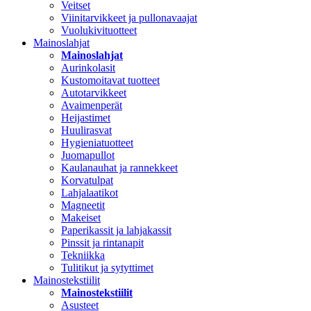
Veitset
Viinitarvikkeet ja pullonavaajat
Vuolukivituotteet
Mainoslahjat
Mainoslahjat
Aurinkolasit
Kustomoitavat tuotteet
Autotarvikkeet
Avaimenperät
Heijastimet
Huulirasvat
Hygieniatuotteet
Juomapullot
Kaulanauhat ja rannekkeet
Korvatulpat
Lahjalaatikot
Magneetit
Makeiset
Paperikassit ja lahjakassit
Pinssit ja rintanapit
Tekniikka
Tulitikut ja sytyttimet
Mainostekstiilit
Mainostekstiilit
Asusteet