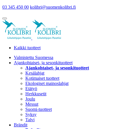
03 345 450 00
kolibri@suomenkolibri.fi
Kaikki tuotteet
Valmistettu Suomessa
Ajankohtaiset- ja sesonkituotteet
Ajankohtaiset- ja sesonkituotteet
Kesälahjat
Kotimaiset tuotteet
Ekologiset mainoslahjat
Etätyö
Herkkusetit
Joulu
Messut
Suomi-tuotteet
Syksy
Talvi
Brändit