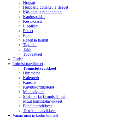
Housut
Hupparit, colleget ja fleecet
Käsineet ja rannenauhat
Kauluspaidat
Kestokassit
Lippikset
Pikeet
Pipot
Reput ja laukut
T-paidat
Takit
Työvaatteet
Outlet
Toimistotarvikkeet
Toimistotarvikkeet
Hiirimatot
Kalenterit
Kansiot
Käyntikorttikotelot
Mainoskynät
Muistikirjat ja muistilaput
Muut toimistotarvikkeet
Puhelintarvikkeet
Tietokonetarvikkeet
Vapaa-ajan ja kodin tuotteet