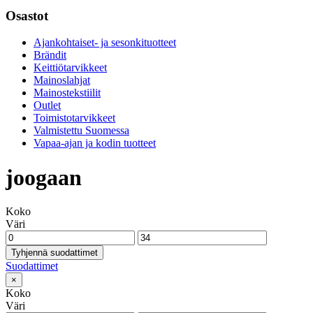
Osastot
Ajankohtaiset- ja sesonkituotteet
Brändit
Keittiötarvikkeet
Mainoslahjat
Mainostekstiilit
Outlet
Toimistotarvikkeet
Valmistettu Suomessa
Vapaa-ajan ja kodin tuotteet
joogaan
Koko
Väri
Tyhjennä suodattimet
Suodattimet
×
Koko
Väri