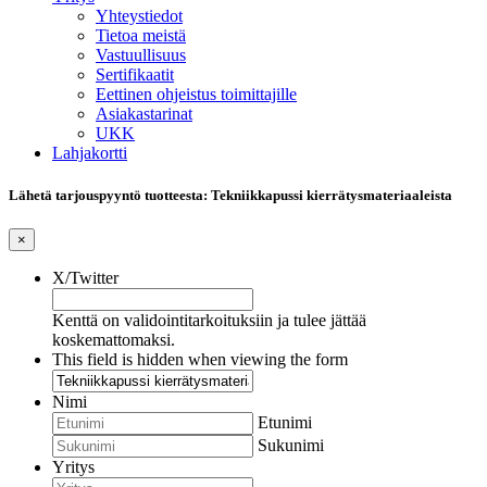
Yhteystiedot
Tietoa meistä
Vastuullisuus
Sertifikaatit
Eettinen ohjeistus toimittajille
Asiakastarinat
UKK
Lahjakortti
Lähetä tarjouspyyntö tuotteesta: Tekniikkapussi kierrätysmateriaaleista
×
X/Twitter
Kenttä on validointitarkoituksiin ja tulee jättää
koskemattomaksi.
This field is hidden when viewing the form
Nimi
Etunimi
Sukunimi
Yritys