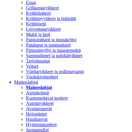
Essut
Grillaustarvikkeet
Keittiölaitteet
Keittiöpyyhkeet ja tiskirätit
Keittiösetit
Leivontatarvikkeet
Mukit ja lasit
Paistomittarit ja munakellot
Patalaput ja pannualuset
Pippurimyllyt ja maustepurkit
Sammuttimet ja palohälyttimet
Tarjoiluastiat
Veitset
Viinitarvikkeet ja pullonavaajat
Vuolukivituotteet
Mainoslahjat
Mainoslahjat
Aurinkolasit
Kustomoitavat tuotteet
Autotarvikkeet
Avaimenperät
Heijastimet
Huulirasvat
Hygieniatuotteet
Juomapullot