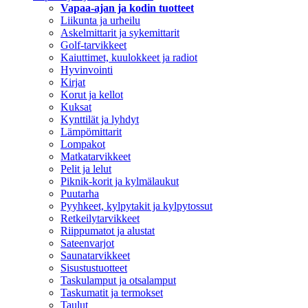
Vapaa-ajan ja kodin tuotteet
Liikunta ja urheilu
Askelmittarit ja sykemittarit
Golf-tarvikkeet
Kaiuttimet, kuulokkeet ja radiot
Hyvinvointi
Kirjat
Korut ja kellot
Kuksat
Kynttilät ja lyhdyt
Lämpömittarit
Lompakot
Matkatarvikkeet
Pelit ja lelut
Piknik-korit ja kylmälaukut
Puutarha
Pyyhkeet, kylpytakit ja kylpytossut
Retkeilytarvikkeet
Riippumatot ja alustat
Sateenvarjot
Saunatarvikkeet
Sisustustuotteet
Taskulamput ja otsalamput
Taskumatit ja termokset
Taulut