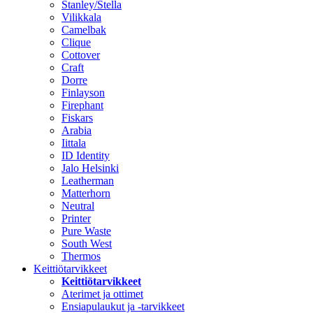
Stanley/Stella
Vilikkala
Camelbak
Clique
Cottover
Craft
Dorre
Finlayson
Firephant
Fiskars
Arabia
Iittala
ID Identity
Jalo Helsinki
Leatherman
Matterhorn
Neutral
Printer
Pure Waste
South West
Thermos
Keittiötarvikkeet
Keittiötarvikkeet
Aterimet ja ottimet
Ensiapulaukut ja -tarvikkeet