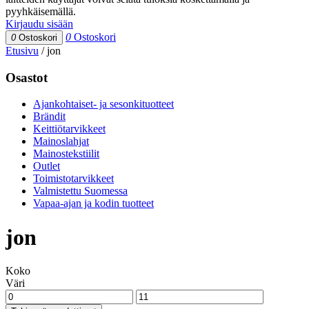
pyyhkäisemällä.
Kirjaudu sisään
0
Ostoskori
0
Ostoskori
Etusivu
/
jon
Osastot
Ajankohtaiset- ja sesonkituotteet
Brändit
Keittiötarvikkeet
Mainoslahjat
Mainostekstiilit
Outlet
Toimistotarvikkeet
Valmistettu Suomessa
Vapaa-ajan ja kodin tuotteet
jon
Koko
Väri