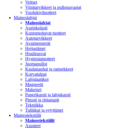
Veitset
Viinitarvikkeet ja pullonavaajat
Vuolukivituotteet
Mainoslahjat
Mainoslahjat
Aurinkolasit
Kustomoitavat tuotteet
Autotarvikkeet
Avaimenperät
Heijastimet
Huulirasvat
Hygieniatuotteet
Juomapullot
Kaulanauhat ja rannekkeet
Korvatulpat
Lahjalaatikot
Magneetit
Makeiset
Paperikassit ja lahjakassit
Pinssit ja rintanapit
Tekniikka
Tulitikut ja sytyttimet
Mainostekstiilit
Mainostekstiilit
Asusteet