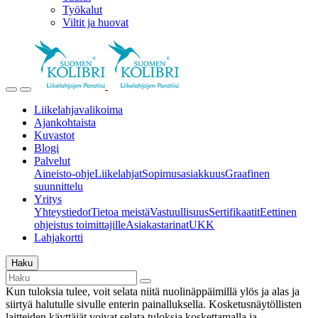
Työkalut
Viltit ja huovat
Liikelahjavalikoima
Ajankohtaista
Kuvastot
Blogi
Palvelut
Aineisto-ohje
Liikelahjat
Sopimusasiakkuus
Graafinen
suunnittelu
Yritys
Yhteystiedot
Tietoa meistä
Vastuullisuus
Sertifikaatit
Eettinen
ohjeistus toimittajille
Asiakastarinat
UKK
Lahjakortti
Haku
Kun tuloksia tulee, voit selata niitä nuolinäppäimillä ylös ja alas ja
siirtyä halutulle sivulle enterin painalluksella. Kosketusnäytöllisten
laitteiden käyttäjät voivat selata tuloksia koskettamalla ja