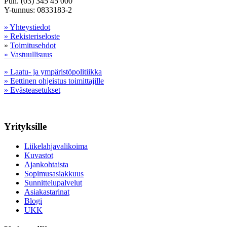
Puh. (03) 345 45 000
Y-tunnus: 0833183-2
» Yhteystiedot
» Rekisteriseloste
»
Toimitusehdot
» Vastuullisuus
» Laatu- ja ympäristöpolitiikka
» Eettinen ohjeistus toimittajille
» Evästeasetukset
Yrityksille
Liikelahjavalikoima
Kuvastot
Ajankohtaista
Sopimusasiakkuus
Sunnittelupalvelut
Asiakastarinat
Blogi
UKK