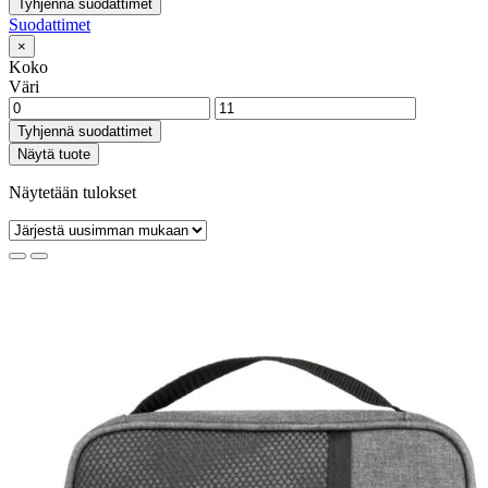
Tyhjennä suodattimet
Suodattimet
×
Koko
Väri
Tyhjennä suodattimet
Näytä tuote
Näytetään tulokset