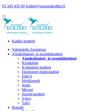
03 345 450 00
kolibri@suomenkolibri.fi
Kaikki tuotteet
Valmistettu Suomessa
Ajankohtaiset- ja sesonkituotteet
Ajankohtaiset- ja sesonkituotteet
Kesälahjat
Kotimaiset tuotteet
Ekologiset mainoslahjat
Etätyö
Herkkusetit
Joulu
Messut
Suomi-tuotteet
Syksy
Talvi
Brändit