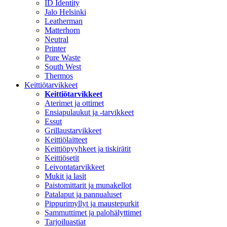
ID Identity
Jalo Helsinki
Leatherman
Matterhorn
Neutral
Printer
Pure Waste
South West
Thermos
Keittiötarvikkeet
Keittiötarvikkeet
Aterimet ja ottimet
Ensiapulaukut ja -tarvikkeet
Essut
Grillaustarvikkeet
Keittiölaitteet
Keittiöpyyhkeet ja tiskirätit
Keittiösetit
Leivontatarvikkeet
Mukit ja lasit
Paistomittarit ja munakellot
Patalaput ja pannualuset
Pippurimyllyt ja maustepurkit
Sammuttimet ja palohälyttimet
Tarjoiluastiat