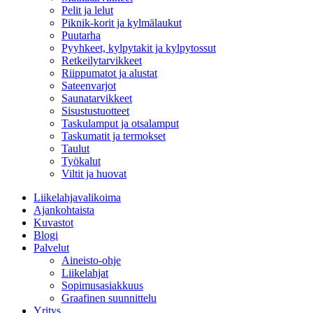
Pelit ja lelut
Piknik-korit ja kylmälaukut
Puutarha
Pyyhkeet, kylpytakit ja kylpytossut
Retkeilytarvikkeet
Riippumatot ja alustat
Sateenvarjot
Saunatarvikkeet
Sisustustuotteet
Taskulamput ja otsalamput
Taskumatit ja termokset
Taulut
Työkalut
Viltit ja huovat
Liikelahjavalikoima
Ajankohtaista
Kuvastot
Blogi
Palvelut
Aineisto-ohje
Liikelahjat
Sopimusasiakkuus
Graafinen suunnittelu
Yritys