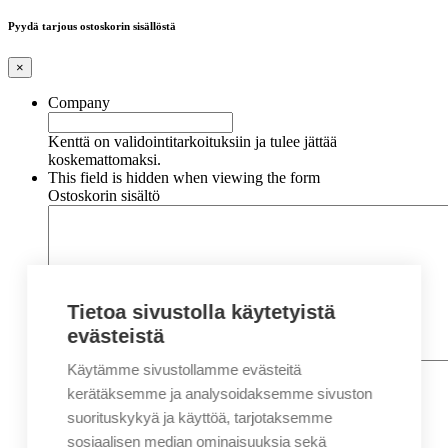
Pyydä tarjous ostoskorin sisällöstä
×
Company
Kenttä on validointitarkoituksiin ja tulee jättää
koskemattomaksi.
This field is hidden when viewing the form
Ostoskorin sisältö
Tietoa sivustolla käytetyistä
evästeistä
Käytämme sivustollamme evästeitä
Nimi
*
Etunimi
kerätäksemme ja analysoidaksemme sivuston
Sukunimi
suorituskykyä ja käyttöä, tarjotaksemme
Yritys
sosiaalisen median ominaisuuksia sekä