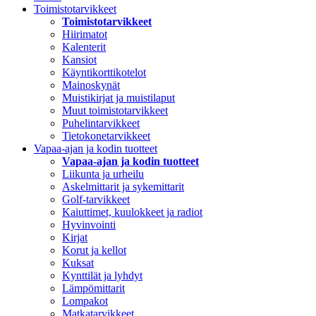
Toimistotarvikkeet
Toimistotarvikkeet
Hiirimatot
Kalenterit
Kansiot
Käyntikorttikotelot
Mainoskynät
Muistikirjat ja muistilaput
Muut toimistotarvikkeet
Puhelintarvikkeet
Tietokonetarvikkeet
Vapaa-ajan ja kodin tuotteet
Vapaa-ajan ja kodin tuotteet
Liikunta ja urheilu
Askelmittarit ja sykemittarit
Golf-tarvikkeet
Kaiuttimet, kuulokkeet ja radiot
Hyvinvointi
Kirjat
Korut ja kellot
Kuksat
Kynttilät ja lyhdyt
Lämpömittarit
Lompakot
Matkatarvikkeet