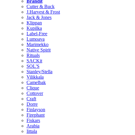
Brändit
Cutter & Buck
J.Harvest & Frost
Jack & Jones
Klippan
Kupilka
Label-Free
Lumoava
Marimekko
Native Spirit
Rituals
SACKit
SOL'S
Stanley/Stella
Vilikkala
Camelbak
Clique
Cottover
Craft
Dorre
Finlayson
Firephant
Fiskars
Arabia
Iittala