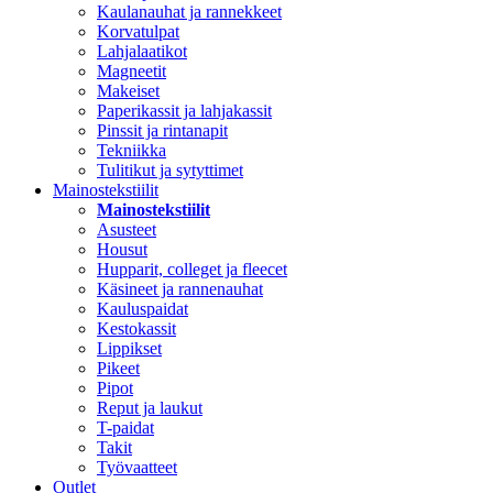
Kaulanauhat ja rannekkeet
Korvatulpat
Lahjalaatikot
Magneetit
Makeiset
Paperikassit ja lahjakassit
Pinssit ja rintanapit
Tekniikka
Tulitikut ja sytyttimet
Mainostekstiilit
Mainostekstiilit
Asusteet
Housut
Hupparit, colleget ja fleecet
Käsineet ja rannenauhat
Kauluspaidat
Kestokassit
Lippikset
Pikeet
Pipot
Reput ja laukut
T-paidat
Takit
Työvaatteet
Outlet