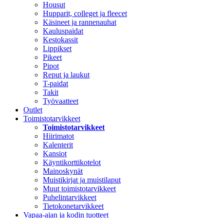
Housut
Hupparit, colleget ja fleecet
Käsineet ja rannenauhat
Kauluspaidat
Kestokassit
Lippikset
Pikeet
Pipot
Reput ja laukut
T-paidat
Takit
Työvaatteet
Outlet
Toimistotarvikkeet
Toimistotarvikkeet
Hiirimatot
Kalenterit
Kansiot
Käyntikorttikotelot
Mainoskynät
Muistikirjat ja muistilaput
Muut toimistotarvikkeet
Puhelintarvikkeet
Tietokonetarvikkeet
Vapaa-ajan ja kodin tuotteet