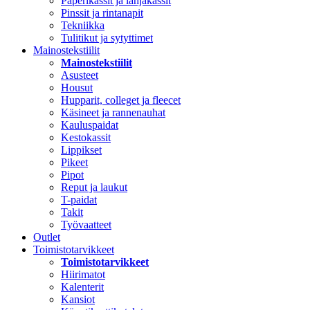
Paperikassit ja lahjakassit
Pinssit ja rintanapit
Tekniikka
Tulitikut ja sytyttimet
Mainostekstiilit
Mainostekstiilit
Asusteet
Housut
Hupparit, colleget ja fleecet
Käsineet ja rannenauhat
Kauluspaidat
Kestokassit
Lippikset
Pikeet
Pipot
Reput ja laukut
T-paidat
Takit
Työvaatteet
Outlet
Toimistotarvikkeet
Toimistotarvikkeet
Hiirimatot
Kalenterit
Kansiot