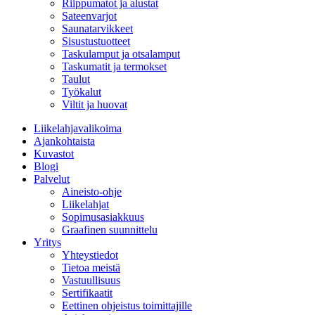
Riippumatot ja alustat
Sateenvarjot
Saunatarvikkeet
Sisustustuotteet
Taskulamput ja otsalamput
Taskumatit ja termokset
Taulut
Työkalut
Viltit ja huovat
Liikelahjavalikoima
Ajankohtaista
Kuvastot
Blogi
Palvelut
Aineisto-ohje
Liikelahjat
Sopimusasiakkuus
Graafinen suunnittelu
Yritys
Yhteystiedot
Tietoa meistä
Vastuullisuus
Sertifikaatit
Eettinen ohjeistus toimittajille