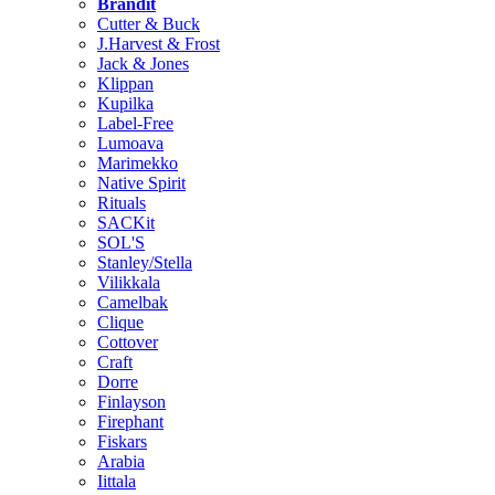
Brändit
Cutter & Buck
J.Harvest & Frost
Jack & Jones
Klippan
Kupilka
Label-Free
Lumoava
Marimekko
Native Spirit
Rituals
SACKit
SOL'S
Stanley/Stella
Vilikkala
Camelbak
Clique
Cottover
Craft
Dorre
Finlayson
Firephant
Fiskars
Arabia
Iittala