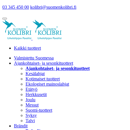
03 345 450 00
kolibri@suomenkolibri.fi
Kaikki tuotteet
Valmistettu Suomessa
Ajankohtaiset- ja sesonkituotteet
Ajankohtaiset- ja sesonkituotteet
Kesälahjat
Kotimaiset tuotteet
Ekologiset mainoslahjat
Etätyö
Herkkusetit
Joulu
Messut
Suomi-tuotteet
Syksy
Talvi
Brändit