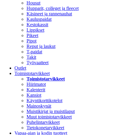
Housut
Hupparit, colleget ja fleecet
Käsineet ja rannenauhat
Kauluspaidat
Kestokassit
Lippikset
Pikeet
Pipot
Reput ja laukut
T-paidat
Takit
Työvaatteet
Outlet
Toimistotarvikkeet
Toimistotarvikkeet
Hiirimatot
Kalenterit
Kansiot
Käyntikorttikotelot
Mainoskynät
Muistikirjat ja muistilaput
Muut toimistotarvikkeet
Puhelintarvikkeet
Tietokonetarvikkeet
Vapaa-ajan ja kodin tuotteet