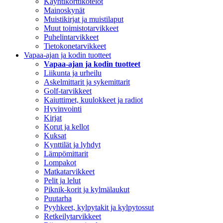
Käyntikorttikotelot
Mainoskynät
Muistikirjat ja muistilaput
Muut toimistotarvikkeet
Puhelintarvikkeet
Tietokonetarvikkeet
Vapaa-ajan ja kodin tuotteet
Vapaa-ajan ja kodin tuotteet
Liikunta ja urheilu
Askelmittarit ja sykemittarit
Golf-tarvikkeet
Kaiuttimet, kuulokkeet ja radiot
Hyvinvointi
Kirjat
Korut ja kellot
Kuksat
Kynttilät ja lyhdyt
Lämpömittarit
Lompakot
Matkatarvikkeet
Pelit ja lelut
Piknik-korit ja kylmälaukut
Puutarha
Pyyhkeet, kylpytakit ja kylpytossut
Retkeilytarvikkeet