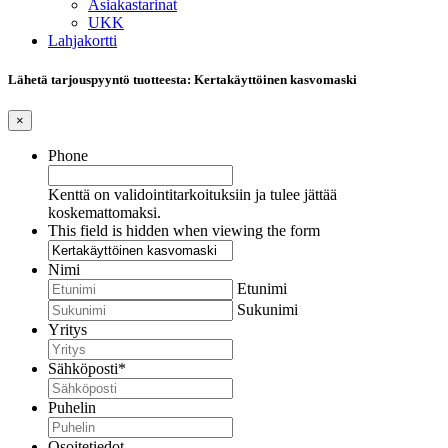
Asiakastarinat
UKK
Lahjakortti
Lähetä tarjouspyyntö tuotteesta: Kertakäyttöinen kasvomaski
×
Phone
Kenttä on validointitarkoituksiin ja tulee jättää
koskemattomaksi.
This field is hidden when viewing the form
Nimi
Etunimi
Sukunimi
Yritys
Sähköposti
*
Puhelin
Osoitetiedot