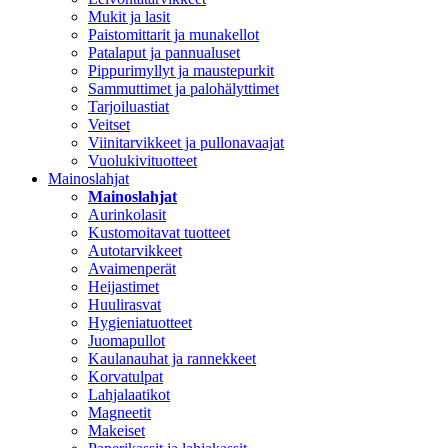
Mukit ja lasit
Paistomittarit ja munakellot
Patalaput ja pannualuset
Pippurimyllyt ja maustepurkit
Sammuttimet ja palohälyttimet
Tarjoiluastiat
Veitset
Viinitarvikkeet ja pullonavaajat
Vuolukivituotteet
Mainoslahjat
Mainoslahjat
Aurinkolasit
Kustomoitavat tuotteet
Autotarvikkeet
Avaimenperät
Heijastimet
Huulirasvat
Hygieniatuotteet
Juomapullot
Kaulanauhat ja rannekkeet
Korvatulpat
Lahjalaatikot
Magneetit
Makeiset