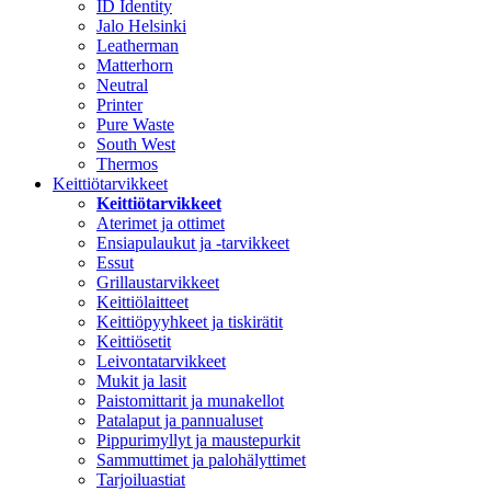
ID Identity
Jalo Helsinki
Leatherman
Matterhorn
Neutral
Printer
Pure Waste
South West
Thermos
Keittiötarvikkeet
Keittiötarvikkeet
Aterimet ja ottimet
Ensiapulaukut ja -tarvikkeet
Essut
Grillaustarvikkeet
Keittiölaitteet
Keittiöpyyhkeet ja tiskirätit
Keittiösetit
Leivontatarvikkeet
Mukit ja lasit
Paistomittarit ja munakellot
Patalaput ja pannualuset
Pippurimyllyt ja maustepurkit
Sammuttimet ja palohälyttimet
Tarjoiluastiat