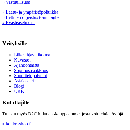
» Vastuullisuus
» Laatu- ja ympäristöpolitiikka
» Eettinen ohjeistus toimittajille
» Evästeasetukset
Yrityksille
Liikelahjavalikoima
Kuvastot
Ajankohtaista
Sopimusasiakkuus
Sunnittelupalvelut
Asiakastarinat
Blogi
UKK
Kuluttajille
Tutustu myös B2C kuluttaja-kauppaamme, josta voit tehdä löytöjä.
» kolibri-shop.fi