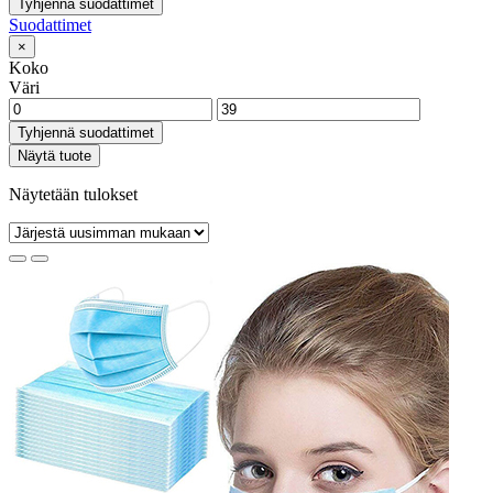
Tyhjennä suodattimet
Suodattimet
×
Koko
Väri
Tyhjennä suodattimet
Näytä tuote
Näytetään tulokset