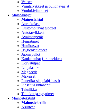
Veitset
Viinitarvikkeet ja pullonavaajat
Vuolukivituotteet
Mainoslahjat
Mainoslahjat
Aurinkolasit
Kustomoitavat tuotteet
Autotarvikkeet
Avaimenperät
Heijastimet
Huulirasvat
Hygieniatuotteet
Juomapullot
Kaulanauhat ja rannekkeet
Korvatulpat
Lahjalaatikot
Magneetit
Makeiset
Paperikassit ja lahjakassit
Pinssit ja rintanapit
Tekniikka
Tulitikut ja sytyttimet
Mainostekstiilit
Mainostekstiilit
Asusteet