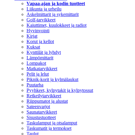
Vapaa-ajan ja kodin tuotteet
Liikunta ja urheilu
Askelmittarit ja sykemittarit
Golf-tarvikkeet
Kaiuttimet, kuulokkeet ja radiot
Hyvinvointi
Kirjat
Korut ja kellot
Kuksat
Kynttilät ja lyhdyt
Lämpömittarit
Lompakot
Matkatarvikkeet
Pelit ja lelut
Piknik-korit ja kylmälaukut
Puutarha
Pyyhkeet, kylpytakit ja kylpytossut
Retkeilytarvikkeet
Riippumatot ja alustat
Sateenvarjot
Saunatarvikkeet
Sisustustuotteet
Taskulamput ja otsalamput
Taskumatit ja termokset
Taulut