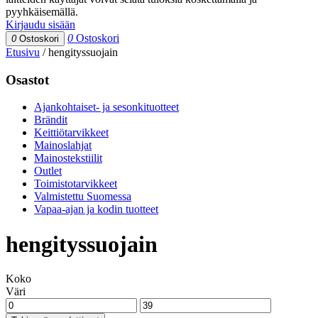
pyyhkäisemällä.
Kirjaudu sisään
0
Ostoskori
0
Ostoskori
Etusivu
/
hengityssuojain
Osastot
Ajankohtaiset- ja sesonkituotteet
Brändit
Keittiötarvikkeet
Mainoslahjat
Mainostekstiilit
Outlet
Toimistotarvikkeet
Valmistettu Suomessa
Vapaa-ajan ja kodin tuotteet
hengityssuojain
Koko
Väri