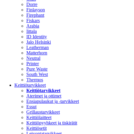
Dorre
Finlayson
Firephant
Fiskars
Arabia
Iittala
ID Identity
Jalo Helsinki
Leatherman
Matterhorn
Neutral
Printer
Pure Waste
South West
Thermos
Keittiötarvikkeet
Keittiötarvikkeet
Aterimet ja ottimet
Ensiapulaukut ja -tarvikkeet
Essut
Grillaustarvikkeet
Keittiölaitteet
Keittiöpyyhkeet ja tiskirätit
Keittiösetit
Leivontatarvikkeet