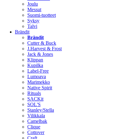
Joulu
Messut
Suomi-tuotteet
Syksy
Talvi
Brändit
Brändit
Cutter & Buck
J.Harvest & Frost
Jack & Jones
Klippan
Kupilka
Label-Free
Lumoava
Marimekko
Native Spirit
Rituals
SACKit
SOL'S
Stanley/Stella
Vilikkala
Camelbak
Clique
Cottover
Craft