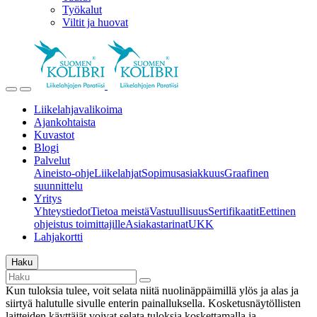
Työkalut
Viltit ja huovat
Liikelahjavalikoima
Ajankohtaista
Kuvastot
Blogi
Palvelut
Aineisto-ohje
Liikelahjat
Sopimusasiakkuus
Graafinen
suunnittelu
Yritys
Yhteystiedot
Tietoa meistä
Vastuullisuus
Sertifikaatit
Eettinen
ohjeistus toimittajille
Asiakastarinat
UKK
Lahjakortti
Haku
Kun tuloksia tulee, voit selata niitä nuolinäppäimillä ylös ja alas ja
siirtyä halutulle sivulle enterin painalluksella. Kosketusnäytöllisten
laitteiden käyttäjät voivat selata tuloksia koskettamalla ja