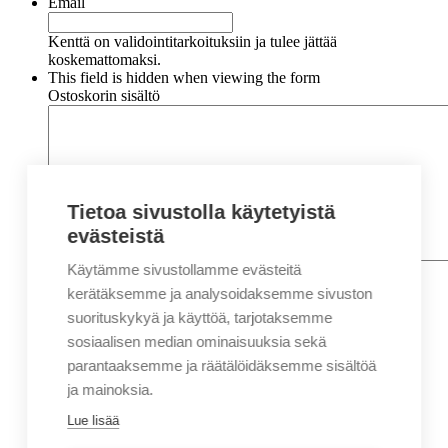
Email
Kenttä on validointitarkoituksiin ja tulee jättää
koskemattomaksi.
This field is hidden when viewing the form
Ostoskorin sisältö
Tietoa sivustolla käytetyistä
evästeistä
Käytämme sivustollamme evästeitä
Nimi
*
Etunimi
kerätäksemme ja analysoidaksemme sivuston
Sukunimi
suorituskykyä ja käyttöä, tarjotaksemme
Yritys
sosiaalisen median ominaisuuksia sekä
parantaaksemme ja räätälöidäksemme sisältöä
Sähköposti
*
ja mainoksia.
Puhelin
*
Lue lisää