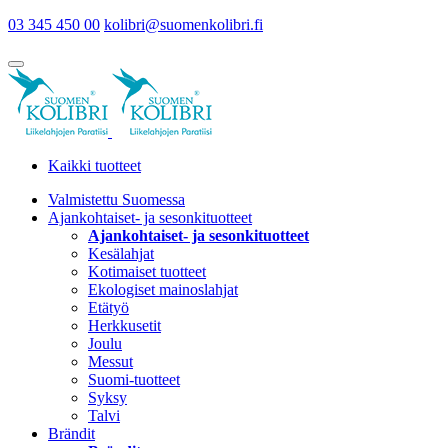
03 345 450 00
kolibri@suomenkolibri.fi
Kaikki tuotteet
Valmistettu Suomessa
Ajankohtaiset- ja sesonkituotteet
Ajankohtaiset- ja sesonkituotteet
Kesälahjat
Kotimaiset tuotteet
Ekologiset mainoslahjat
Etätyö
Herkkusetit
Joulu
Messut
Suomi-tuotteet
Syksy
Talvi
Brändit