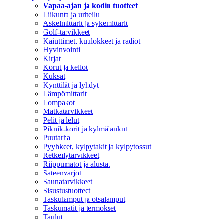
Vapaa-ajan ja kodin tuotteet
Liikunta ja urheilu
Askelmittarit ja sykemittarit
Golf-tarvikkeet
Kaiuttimet, kuulokkeet ja radiot
Hyvinvointi
Kirjat
Korut ja kellot
Kuksat
Kynttilät ja lyhdyt
Lämpömittarit
Lompakot
Matkatarvikkeet
Pelit ja lelut
Piknik-korit ja kylmälaukut
Puutarha
Pyyhkeet, kylpytakit ja kylpytossut
Retkeilytarvikkeet
Riippumatot ja alustat
Sateenvarjot
Saunatarvikkeet
Sisustustuotteet
Taskulamput ja otsalamput
Taskumatit ja termokset
Taulut