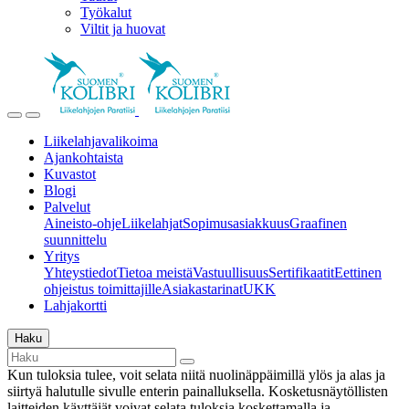
Työkalut
Viltit ja huovat
Liikelahjavalikoima
Ajankohtaista
Kuvastot
Blogi
Palvelut
Aineisto-ohje
Liikelahjat
Sopimusasiakkuus
Graafinen
suunnittelu
Yritys
Yhteystiedot
Tietoa meistä
Vastuullisuus
Sertifikaatit
Eettinen
ohjeistus toimittajille
Asiakastarinat
UKK
Lahjakortti
Haku
Kun tuloksia tulee, voit selata niitä nuolinäppäimillä ylös ja alas ja
siirtyä halutulle sivulle enterin painalluksella. Kosketusnäytöllisten
laitteiden käyttäjät voivat selata tuloksia koskettamalla ja