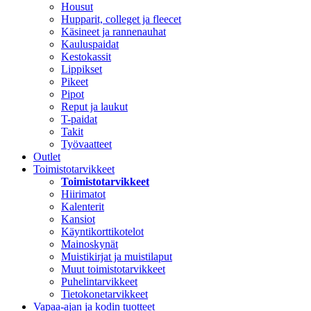
Housut
Hupparit, colleget ja fleecet
Käsineet ja rannenauhat
Kauluspaidat
Kestokassit
Lippikset
Pikeet
Pipot
Reput ja laukut
T-paidat
Takit
Työvaatteet
Outlet
Toimistotarvikkeet
Toimistotarvikkeet
Hiirimatot
Kalenterit
Kansiot
Käyntikorttikotelot
Mainoskynät
Muistikirjat ja muistilaput
Muut toimistotarvikkeet
Puhelintarvikkeet
Tietokonetarvikkeet
Vapaa-ajan ja kodin tuotteet