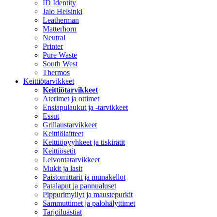
ID Identity
Jalo Helsinki
Leatherman
Matterhorn
Neutral
Printer
Pure Waste
South West
Thermos
Keittiötarvikkeet
Keittiötarvikkeet
Aterimet ja ottimet
Ensiapulaukut ja -tarvikkeet
Essut
Grillaustarvikkeet
Keittiölaitteet
Keittiöpyyhkeet ja tiskirätit
Keittiösetit
Leivontatarvikkeet
Mukit ja lasit
Paistomittarit ja munakellot
Patalaput ja pannualuset
Pippurimyllyt ja maustepurkit
Sammuttimet ja palohälyttimet
Tarjoiluastiat