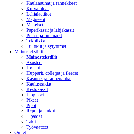
Kaulanauhat ja rannekkeet
Korvatulpat
Lahjalaatikot
Magneetit
Makeiset
Paperikassit ja lahjakassit
Pinssit ja rintanapit
Tekniikka
Tulitikut ja sytyttimet
Mainostekstiilit
Mainostekstiilit
Asusteet
Housut
Hupparit, colleget ja fleecet
Käsineet ja rannenauhat
Kauluspaidat
Kestokassit
Lippikset
Pikeet
Pipot
Reput ja laukut
T-paidat
Takit
Työvaatteet
Outlet