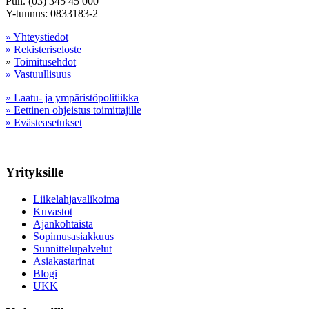
Puh. (03) 345 45 000
Y-tunnus: 0833183-2
» Yhteystiedot
» Rekisteriseloste
»
Toimitusehdot
» Vastuullisuus
» Laatu- ja ympäristöpolitiikka
» Eettinen ohjeistus toimittajille
» Evästeasetukset
Yrityksille
Liikelahjavalikoima
Kuvastot
Ajankohtaista
Sopimusasiakkuus
Sunnittelupalvelut
Asiakastarinat
Blogi
UKK