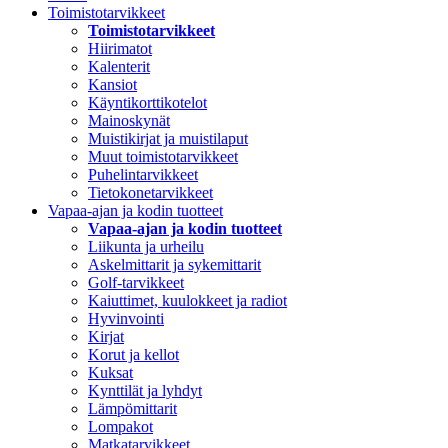
Toimistotarvikkeet
Toimistotarvikkeet
Hiirimatot
Kalenterit
Kansiot
Käyntikorttikotelot
Mainoskynät
Muistikirjat ja muistilaput
Muut toimistotarvikkeet
Puhelintarvikkeet
Tietokonetarvikkeet
Vapaa-ajan ja kodin tuotteet
Vapaa-ajan ja kodin tuotteet
Liikunta ja urheilu
Askelmittarit ja sykemittarit
Golf-tarvikkeet
Kaiuttimet, kuulokkeet ja radiot
Hyvinvointi
Kirjat
Korut ja kellot
Kuksat
Kynttilät ja lyhdyt
Lämpömittarit
Lompakot
Matkatarvikkeet