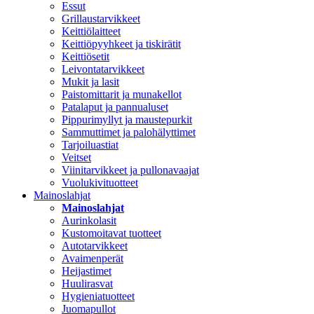
Essut
Grillaustarvikkeet
Keittiölaitteet
Keittiöpyyhkeet ja tiskirätit
Keittiösetit
Leivontatarvikkeet
Mukit ja lasit
Paistomittarit ja munakellot
Patalaput ja pannualuset
Pippurimyllyt ja maustepurkit
Sammuttimet ja palohälyttimet
Tarjoiluastiat
Veitset
Viinitarvikkeet ja pullonavaajat
Vuolukivituotteet
Mainoslahjat
Mainoslahjat
Aurinkolasit
Kustomoitavat tuotteet
Autotarvikkeet
Avaimenperät
Heijastimet
Huulirasvat
Hygieniatuotteet
Juomapullot