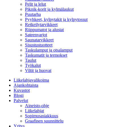
Pelit ja lelut
Piknik-korit ja kylmälaukut
Puutarha
Pyyhkeet, kylpytakit ja kylpytossut
Retkeilytarvikkeet
Riippumatot ja alustat
Sateenvarjot
Saunatarvikkeet
Sisustustuotteet
Taskulamput ja otsalamput
Taskumatit ja termokset
Taulut
Työkalut
Viltit ja huovat
Liikelahjavalikoima
Ajankohtaista
Kuvastot
Blogi
Palvelut
Aineisto-ohje
Liikelahjat
Sopimusasiakkuus
Graafinen suunnittelu
Yritys