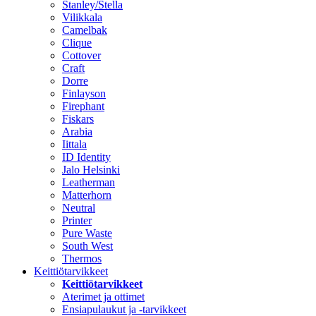
Stanley/Stella
Vilikkala
Camelbak
Clique
Cottover
Craft
Dorre
Finlayson
Firephant
Fiskars
Arabia
Iittala
ID Identity
Jalo Helsinki
Leatherman
Matterhorn
Neutral
Printer
Pure Waste
South West
Thermos
Keittiötarvikkeet
Keittiötarvikkeet
Aterimet ja ottimet
Ensiapulaukut ja -tarvikkeet