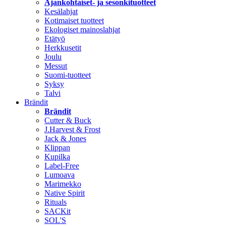
Ajankohtaiset- ja sesonkituotteet
Kesälahjat
Kotimaiset tuotteet
Ekologiset mainoslahjat
Etätyö
Herkkusetit
Joulu
Messut
Suomi-tuotteet
Syksy
Talvi
Brändit
Brändit
Cutter & Buck
J.Harvest & Frost
Jack & Jones
Klippan
Kupilka
Label-Free
Lumoava
Marimekko
Native Spirit
Rituals
SACKit
SOL'S