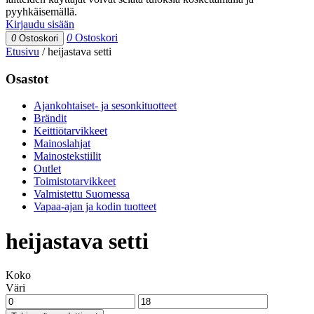
pyyhkäisemällä.
Kirjaudu sisään
0
Ostoskori
0
Ostoskori
Etusivu
/
heijastava setti
Osastot
Ajankohtaiset- ja sesonkituotteet
Brändit
Keittiötarvikkeet
Mainoslahjat
Mainostekstiilit
Outlet
Toimistotarvikkeet
Valmistettu Suomessa
Vapaa-ajan ja kodin tuotteet
heijastava setti
Koko
Väri