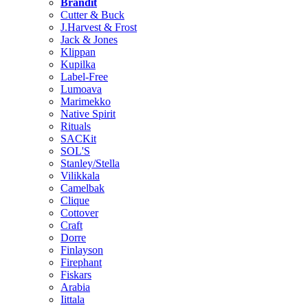
Brändit
Cutter & Buck
J.Harvest & Frost
Jack & Jones
Klippan
Kupilka
Label-Free
Lumoava
Marimekko
Native Spirit
Rituals
SACKit
SOL'S
Stanley/Stella
Vilikkala
Camelbak
Clique
Cottover
Craft
Dorre
Finlayson
Firephant
Fiskars
Arabia
Iittala