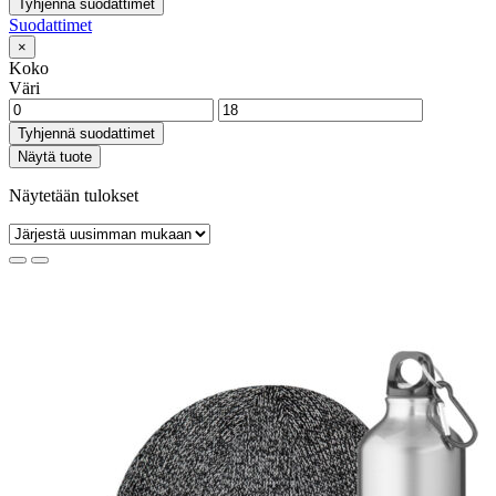
Tyhjennä suodattimet
Suodattimet
×
Koko
Väri
Tyhjennä suodattimet
Näytä tuote
Näytetään tulokset