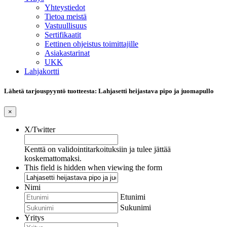
Yhteystiedot
Tietoa meistä
Vastuullisuus
Sertifikaatit
Eettinen ohjeistus toimittajille
Asiakastarinat
UKK
Lahjakortti
Lähetä tarjouspyyntö tuotteesta: Lahjasetti heijastava pipo ja juomapullo
×
X/Twitter
Kenttä on validointitarkoituksiin ja tulee jättää
koskemattomaksi.
This field is hidden when viewing the form
Nimi
Etunimi
Sukunimi
Yritys