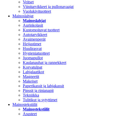
Veitset
Viinitarvikkeet ja pullonavaajat
Vuolukivituotteet
Mainoslahjat
Mainoslahjat
Aurinkolasit
Kustomoitavat tuotteet
Autotarvikkeet
Avaimenperät
Heijastimet
Huulirasvat
Hygieniatuotteet
Juomapullot
Kaulanauhat ja rannekkeet
Korvatulpat
Lahjalaatikot
Magneetit
Makeiset
Paperikassit ja lahjakassit
Pinssit ja rintanapit
Tekniikka
Tulitikut ja sytyttimet
Mainostekstiilit
Mainostekstiilit
Asusteet