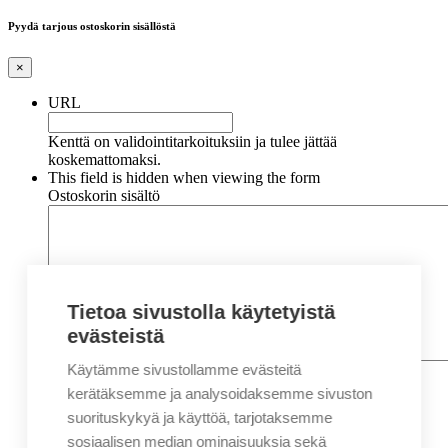
Pyydä tarjous ostoskorin sisällöstä
×
URL
Kenttä on validointitarkoituksiin ja tulee jättää
koskemattomaksi.
This field is hidden when viewing the form
Ostoskorin sisältö
Tietoa sivustolla käytetyistä
evästeistä
Käytämme sivustollamme evästeitä
Nimi
*
Etunimi
kerätäksemme ja analysoidaksemme sivuston
Sukunimi
suorituskykyä ja käyttöä, tarjotaksemme
Yritys
sosiaalisen median ominaisuuksia sekä