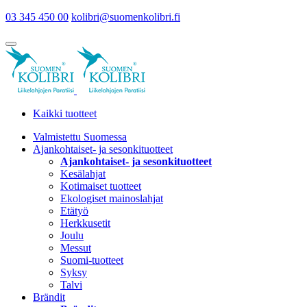
03 345 450 00
kolibri@suomenkolibri.fi
Kaikki tuotteet
Valmistettu Suomessa
Ajankohtaiset- ja sesonkituotteet
Ajankohtaiset- ja sesonkituotteet
Kesälahjat
Kotimaiset tuotteet
Ekologiset mainoslahjat
Etätyö
Herkkusetit
Joulu
Messut
Suomi-tuotteet
Syksy
Talvi
Brändit