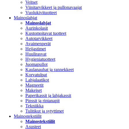
Veitset
Viinitarvikkeet ja pullonavaajat
Vuolukivituotteet
Mainoslahjat
Mainoslahjat
Aurinkolasit
Kustomoitavat tuotteet
Autotarvikkeet
Avaimenperät
Heijastimet
Huulirasvat
Hygieniatuotteet
Juomapullot
Kaulanauhat ja rannekkeet
Korvatulpat
Lahjalaatikot
Magneetit
Makeiset
Paperikassit ja lahjakassit
Pinssit ja rintanapit
Tekniikka
Tulitikut ja sytyttimet
Mainostekstiilit
Mainostekstiilit
Asusteet