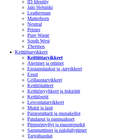
ID Identity
Jalo Helsinki
Leatherman
Matterhorn
Neutral
Printer
Pure Waste
South West
Thermos
Keittiötarvikkeet
Keittiötarvikkeet
Aterimet ja ottimet
Ensiapulaukut ja -tarvikkeet
Essut
Grillaustarvikkeet
Keittiölaitteet
Keittiöpyyhkeet ja tiskirätit
Keittiösetit
Leivontatarvikkeet
Mukit ja lasit
Paistomittarit ja munakellot
Patalaput ja pannualuset
Pippurimyllyt ja maustepurkit
Sammuttimet ja palohälyttimet
Tarjoiluastiat