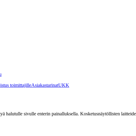
u
stus toimittajille
Asiakastarinat
UKK
irtyä halutulle sivulle enterin painalluksella. Kosketusnäytöllisten laittei