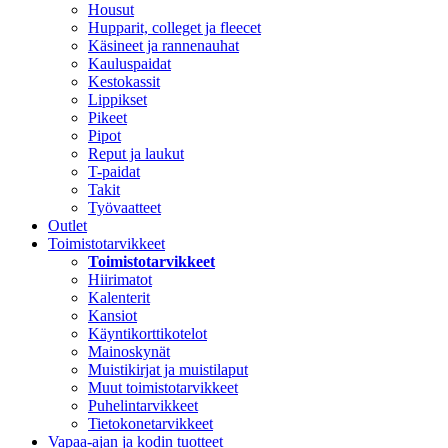
Housut
Hupparit, colleget ja fleecet
Käsineet ja rannenauhat
Kauluspaidat
Kestokassit
Lippikset
Pikeet
Pipot
Reput ja laukut
T-paidat
Takit
Työvaatteet
Outlet
Toimistotarvikkeet
Toimistotarvikkeet
Hiirimatot
Kalenterit
Kansiot
Käyntikorttikotelot
Mainoskynät
Muistikirjat ja muistilaput
Muut toimistotarvikkeet
Puhelintarvikkeet
Tietokonetarvikkeet
Vapaa-ajan ja kodin tuotteet