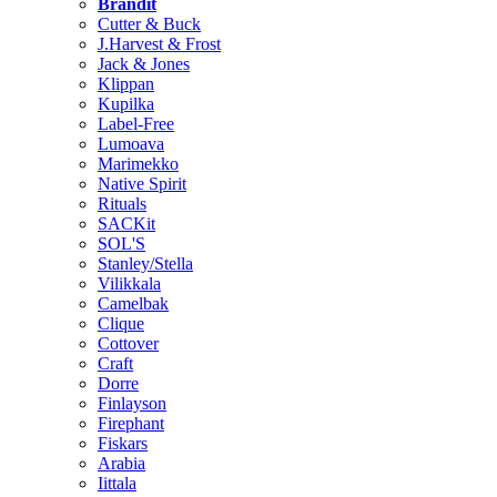
Brändit
Cutter & Buck
J.Harvest & Frost
Jack & Jones
Klippan
Kupilka
Label-Free
Lumoava
Marimekko
Native Spirit
Rituals
SACKit
SOL'S
Stanley/Stella
Vilikkala
Camelbak
Clique
Cottover
Craft
Dorre
Finlayson
Firephant
Fiskars
Arabia
Iittala