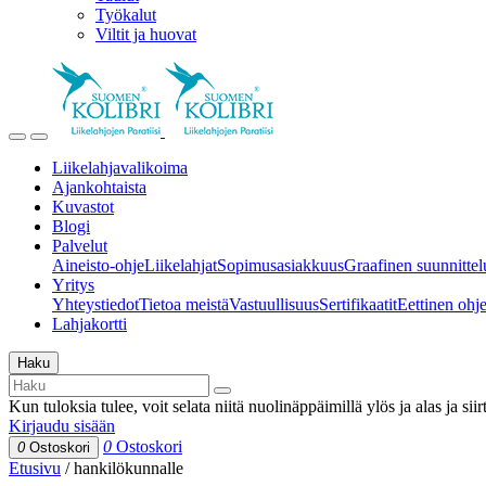
Työkalut
Viltit ja huovat
Liikelahjavalikoima
Ajankohtaista
Kuvastot
Blogi
Palvelut
Aineisto-ohje
Liikelahjat
Sopimusasiakkuus
Graafinen suunnittel
Yritys
Yhteystiedot
Tietoa meistä
Vastuullisuus
Sertifikaatit
Eettinen ohjei
Lahjakortti
Haku
Kun tuloksia tulee, voit selata niitä nuolinäppäimillä ylös ja alas ja si
Kirjaudu sisään
0
Ostoskori
0
Ostoskori
Etusivu
/
hankilökunnalle