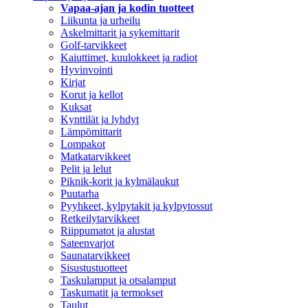
Vapaa-ajan ja kodin tuotteet
Liikunta ja urheilu
Askelmittarit ja sykemittarit
Golf-tarvikkeet
Kaiuttimet, kuulokkeet ja radiot
Hyvinvointi
Kirjat
Korut ja kellot
Kuksat
Kynttilät ja lyhdyt
Lämpömittarit
Lompakot
Matkatarvikkeet
Pelit ja lelut
Piknik-korit ja kylmälaukut
Puutarha
Pyyhkeet, kylpytakit ja kylpytossut
Retkeilytarvikkeet
Riippumatot ja alustat
Sateenvarjot
Saunatarvikkeet
Sisustustuotteet
Taskulamput ja otsalamput
Taskumatit ja termokset
Taulut