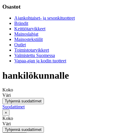
Osastot
Ajankohtaiset- ja sesonkituotteet
Brändit
Keittiötarvikkeet
Mainoslahjat
Mainostekstiilit
Outlet
Toimistotarvikkeet
Valmistettu Suomessa
Vapaa-ajan ja kodin tuotteet
hankilökunnalle
Koko
Väri
Tyhjennä suodattimet
Suodattimet
×
Koko
Väri
Tyhjennä suodattimet