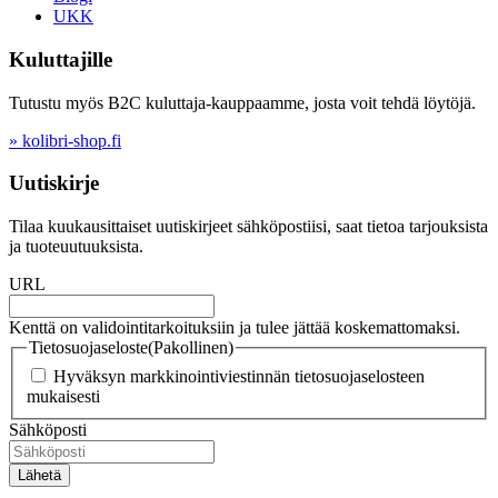
UKK
Kuluttajille
Tutustu myös B2C kuluttaja-kauppaamme, josta voit tehdä löytöjä.
» kolibri-shop.fi
Uutiskirje
Tilaa kuukausittaiset uutiskirjeet sähköpostiisi, saat tietoa tarjouksista
ja tuoteuutuuksista.
URL
Kenttä on validointitarkoituksiin ja tulee jättää koskemattomaksi.
Tietosuojaseloste
(Pakollinen)
Hyväksyn markkinointiviestinnän tietosuojaselosteen
mukaisesti
Sähköposti