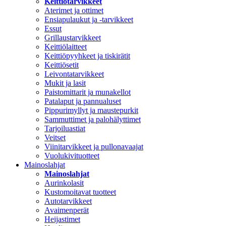
Keittiötarvikkeet
Aterimet ja ottimet
Ensiapulaukut ja -tarvikkeet
Essut
Grillaustarvikkeet
Keittiölaitteet
Keittiöpyyhkeet ja tiskirätit
Keittiösetit
Leivontatarvikkeet
Mukit ja lasit
Paistomittarit ja munakellot
Patalaput ja pannualuset
Pippurimyllyt ja maustepurkit
Sammuttimet ja palohälyttimet
Tarjoiluastiat
Veitset
Viinitarvikkeet ja pullonavaajat
Vuolukivituotteet
Mainoslahjat
Mainoslahjat
Aurinkolasit
Kustomoitavat tuotteet
Autotarvikkeet
Avaimenperät
Heijastimet