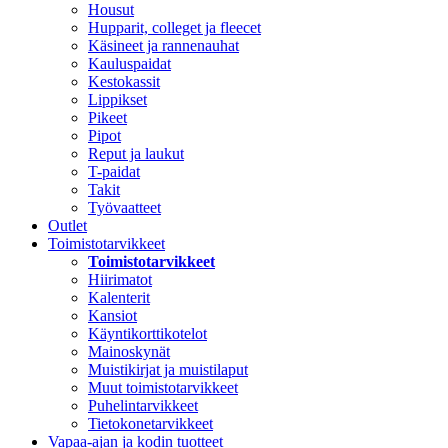
Housut
Hupparit, colleget ja fleecet
Käsineet ja rannenauhat
Kauluspaidat
Kestokassit
Lippikset
Pikeet
Pipot
Reput ja laukut
T-paidat
Takit
Työvaatteet
Outlet
Toimistotarvikkeet
Toimistotarvikkeet
Hiirimatot
Kalenterit
Kansiot
Käyntikorttikotelot
Mainoskynät
Muistikirjat ja muistilaput
Muut toimistotarvikkeet
Puhelintarvikkeet
Tietokonetarvikkeet
Vapaa-ajan ja kodin tuotteet