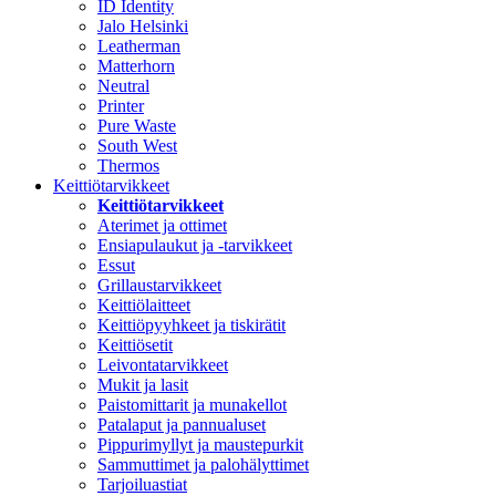
ID Identity
Jalo Helsinki
Leatherman
Matterhorn
Neutral
Printer
Pure Waste
South West
Thermos
Keittiötarvikkeet
Keittiötarvikkeet
Aterimet ja ottimet
Ensiapulaukut ja -tarvikkeet
Essut
Grillaustarvikkeet
Keittiölaitteet
Keittiöpyyhkeet ja tiskirätit
Keittiösetit
Leivontatarvikkeet
Mukit ja lasit
Paistomittarit ja munakellot
Patalaput ja pannualuset
Pippurimyllyt ja maustepurkit
Sammuttimet ja palohälyttimet
Tarjoiluastiat