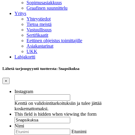
Sopimusasiakkuus
Graafinen suunnittelu
Yritys
Yhteystiedot
Tietoa meistä
Vastuullisuus
Sertifikaatit
Eettinen ohjeistus toimittajille
Asiakastarinat
UKK
Lahjakortti
Lähetä tarjouspyyntö tuotteesta: Snapsikuksa
×
Instagram
Kenttä on validointitarkoituksiin ja tulee jättää
koskemattomaksi.
This field is hidden when viewing the form
Nimi
Etunimi