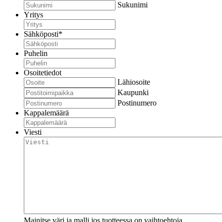
Sukunimi
Yritys
Sähköposti
*
Puhelin
Osoitetiedot
Lähiosoite
Kaupunki
Postinumero
Kappalemäärä
Viesti
Mainitse väri ja malli jos tuotteessa on vaihtoehtoja.