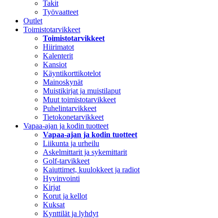
Takit
Työvaatteet
Outlet
Toimistotarvikkeet
Toimistotarvikkeet
Hiirimatot
Kalenterit
Kansiot
Käyntikorttikotelot
Mainoskynät
Muistikirjat ja muistilaput
Muut toimistotarvikkeet
Puhelintarvikkeet
Tietokonetarvikkeet
Vapaa-ajan ja kodin tuotteet
Vapaa-ajan ja kodin tuotteet
Liikunta ja urheilu
Askelmittarit ja sykemittarit
Golf-tarvikkeet
Kaiuttimet, kuulokkeet ja radiot
Hyvinvointi
Kirjat
Korut ja kellot
Kuksat
Kynttilät ja lyhdyt