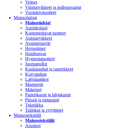
Veitset
Viinitarvikkeet ja pullonavaajat
Vuolukivituotteet
Mainoslahjat
Mainoslahjat
Aurinkolasit
Kustomoitavat tuotteet
Autotarvikkeet
Avaimenperät
Heijastimet
Huulirasvat
Hygieniatuotteet
Juomapullot
Kaulanauhat ja rannekkeet
Korvatulpat
Lahjalaatikot
Magneetit
Makeiset
Paperikassit ja lahjakassit
Pinssit ja rintanapit
Tekniikka
Tulitikut ja sytyttimet
Mainostekstiilit
Mainostekstiilit
Asusteet