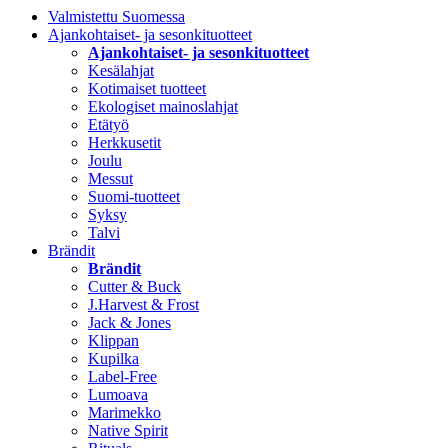
Valmistettu Suomessa
Ajankohtaiset- ja sesonkituotteet
Ajankohtaiset- ja sesonkituotteet
Kesälahjat
Kotimaiset tuotteet
Ekologiset mainoslahjat
Etätyö
Herkkusetit
Joulu
Messut
Suomi-tuotteet
Syksy
Talvi
Brändit
Brändit
Cutter & Buck
J.Harvest & Frost
Jack & Jones
Klippan
Kupilka
Label-Free
Lumoava
Marimekko
Native Spirit