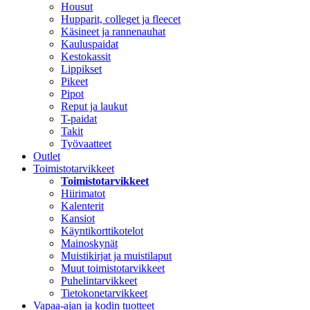
Housut
Hupparit, colleget ja fleecet
Käsineet ja rannenauhat
Kauluspaidat
Kestokassit
Lippikset
Pikeet
Pipot
Reput ja laukut
T-paidat
Takit
Työvaatteet
Outlet
Toimistotarvikkeet
Toimistotarvikkeet
Hiirimatot
Kalenterit
Kansiot
Käyntikorttikotelot
Mainoskynät
Muistikirjat ja muistilaput
Muut toimistotarvikkeet
Puhelintarvikkeet
Tietokonetarvikkeet
Vapaa-ajan ja kodin tuotteet