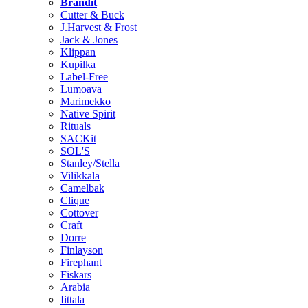
Brändit
Cutter & Buck
J.Harvest & Frost
Jack & Jones
Klippan
Kupilka
Label-Free
Lumoava
Marimekko
Native Spirit
Rituals
SACKit
SOL'S
Stanley/Stella
Vilikkala
Camelbak
Clique
Cottover
Craft
Dorre
Finlayson
Firephant
Fiskars
Arabia
Iittala