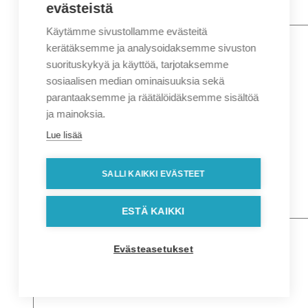
evästeistä
Käytämme sivustollamme evästeitä
Nimi
*
Etunimi
kerätäksemme ja analysoidaksemme sivuston
Sukunimi
suorituskykyä ja käyttöä, tarjotaksemme
Yritys
sosiaalisen median ominaisuuksia sekä
parantaaksemme ja räätälöidäksemme sisältöä
Sähköposti
*
ja mainoksia.
Puhelin
*
Lue lisää
Osoitetiedot
Lähiosoite
SALLI KAIKKI EVÄSTEET
Kaupunki
Postinumero
Viesti
ESTÄ KAIKKI
Evästeasetukset