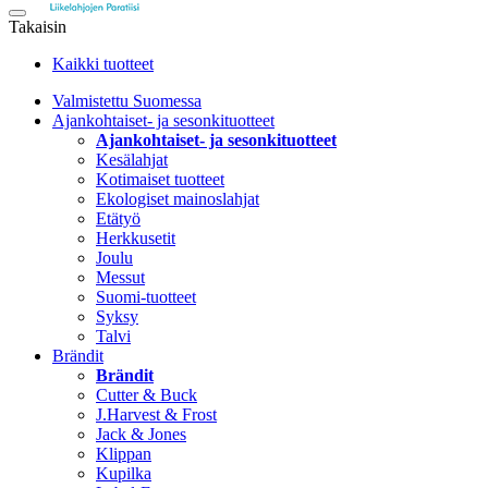
Takaisin
Kaikki tuotteet
Valmistettu Suomessa
Ajankohtaiset- ja sesonkituotteet
Ajankohtaiset- ja sesonkituotteet
Kesälahjat
Kotimaiset tuotteet
Ekologiset mainoslahjat
Etätyö
Herkkusetit
Joulu
Messut
Suomi-tuotteet
Syksy
Talvi
Brändit
Brändit
Cutter & Buck
J.Harvest & Frost
Jack & Jones
Klippan
Kupilka