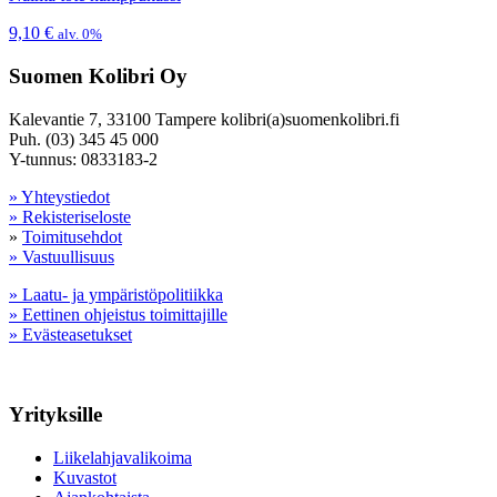
9,10
€
alv. 0%
Suomen Kolibri Oy
Kalevantie 7, 33100 Tampere kolibri(a)suomenkolibri.fi
Puh. (03) 345 45 000
Y-tunnus: 0833183-2
» Yhteystiedot
» Rekisteriseloste
»
Toimitusehdot
» Vastuullisuus
» Laatu- ja ympäristöpolitiikka
» Eettinen ohjeistus toimittajille
» Evästeasetukset
Yrityksille
Liikelahjavalikoima
Kuvastot