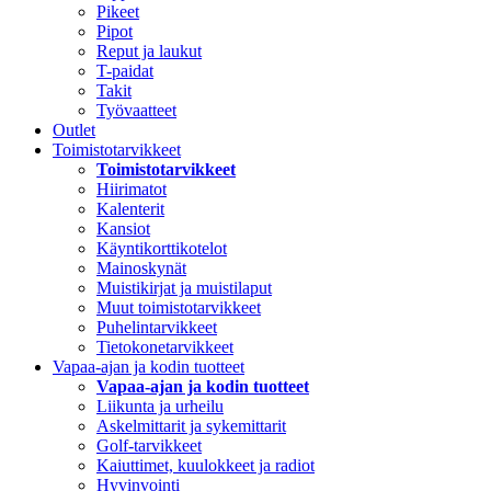
Pikeet
Pipot
Reput ja laukut
T-paidat
Takit
Työvaatteet
Outlet
Toimistotarvikkeet
Toimistotarvikkeet
Hiirimatot
Kalenterit
Kansiot
Käyntikorttikotelot
Mainoskynät
Muistikirjat ja muistilaput
Muut toimistotarvikkeet
Puhelintarvikkeet
Tietokonetarvikkeet
Vapaa-ajan ja kodin tuotteet
Vapaa-ajan ja kodin tuotteet
Liikunta ja urheilu
Askelmittarit ja sykemittarit
Golf-tarvikkeet
Kaiuttimet, kuulokkeet ja radiot
Hyvinvointi