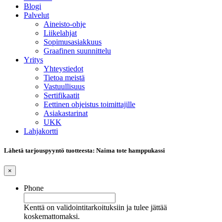
Blogi
Palvelut
Aineisto-ohje
Liikelahjat
Sopimusasiakkuus
Graafinen suunnittelu
Yritys
Yhteystiedot
Tietoa meistä
Vastuullisuus
Sertifikaatit
Eettinen ohjeistus toimittajille
Asiakastarinat
UKK
Lahjakortti
Lähetä tarjouspyyntö tuotteesta: Naima tote hamppukassi
×
Phone
Kenttä on validointitarkoituksiin ja tulee jättää
koskemattomaksi.