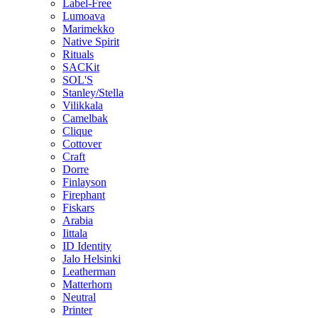
Label-Free
Lumoava
Marimekko
Native Spirit
Rituals
SACKit
SOL'S
Stanley/Stella
Vilikkala
Camelbak
Clique
Cottover
Craft
Dorre
Finlayson
Firephant
Fiskars
Arabia
Iittala
ID Identity
Jalo Helsinki
Leatherman
Matterhorn
Neutral
Printer