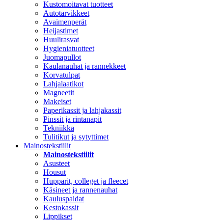
Kustomoitavat tuotteet
Autotarvikkeet
Avaimenperät
Heijastimet
Huulirasvat
Hygieniatuotteet
Juomapullot
Kaulanauhat ja rannekkeet
Korvatulpat
Lahjalaatikot
Magneetit
Makeiset
Paperikassit ja lahjakassit
Pinssit ja rintanapit
Tekniikka
Tulitikut ja sytyttimet
Mainostekstiilit
Mainostekstiilit
Asusteet
Housut
Hupparit, colleget ja fleecet
Käsineet ja rannenauhat
Kauluspaidat
Kestokassit
Lippikset