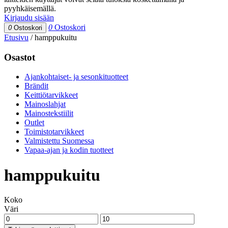
pyyhkäisemällä.
Kirjaudu sisään
0
Ostoskori
0
Ostoskori
Etusivu
/
hamppukuitu
Osastot
Ajankohtaiset- ja sesonkituotteet
Brändit
Keittiötarvikkeet
Mainoslahjat
Mainostekstiilit
Outlet
Toimistotarvikkeet
Valmistettu Suomessa
Vapaa-ajan ja kodin tuotteet
hamppukuitu
Koko
Väri