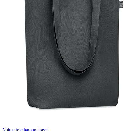
Naima tote hamppukassi