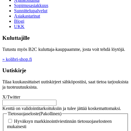
Ajankohtaista
Sopimusasiakkuus
Sunnittelupalvelut
Asiakastarinat
Blogi
UKK
Kuluttajille
Tutustu myös B2C kuluttaja-kauppaamme, josta voit tehdä löytöjä.
» kolibri-shop.fi
Uutiskirje
Tilaa kuukausittaiset uutiskirjeet sähköpostiisi, saat tietoa tarjouksista
ja tuoteuutuuksista.
X/Twitter
Kenttä on validointitarkoituksiin ja tulee jättää koskemattomaksi.
Tietosuojaseloste
(Pakollinen)
Hyväksyn markkinointiviestinnän tietosuojaselosteen
mukaisesti