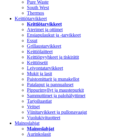
Pure Waste
South West
Thermos
Keittiötarvikkeet
Keittiötarvikkeet
Aterimet ja ottimet
Ensiapulaukut ja -tarvikkeet
Essut
Grillaustarvikkeet
Keittiölaitteet
Keittiöpyyhkeet ja tiskirätit
Keittiösetit
Leivontatarvikkeet
Mukit ja lasit
Paistomittarit ja munakellot
Patalaput ja pannualuset
Pippurimyllyt ja maustepurkit
Sammuttimet ja palohälyttimet
Tarjoiluastiat
Veitset
Viinitarvikkeet ja pullonavaajat
Vuolukivituotteet
Mainoslahjat
Mainoslahjat
Aurinkolasit