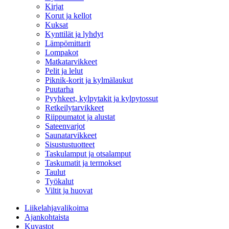
Kirjat
Korut ja kellot
Kuksat
Kynttilät ja lyhdyt
Lämpömittarit
Lompakot
Matkatarvikkeet
Pelit ja lelut
Piknik-korit ja kylmälaukut
Puutarha
Pyyhkeet, kylpytakit ja kylpytossut
Retkeilytarvikkeet
Riippumatot ja alustat
Sateenvarjot
Saunatarvikkeet
Sisustustuotteet
Taskulamput ja otsalamput
Taskumatit ja termokset
Taulut
Työkalut
Viltit ja huovat
Liikelahjavalikoima
Ajankohtaista
Kuvastot