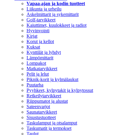
Vapaa-ajan ja kodin tuotteet
Liikunta ja urheilu
Askelmittarit ja sykemittarit
Golf-tarvikkeet
Kaiuttimet, kuulokkeet ja radiot
Hyvinvointi
Kirjat
Korut ja kellot
Kuksat
Kynttilät ja lyhdyt
Lämpömittarit
Lompakot
Matkatarvikkeet
Pelit ja lelut
Piknik-korit ja kylmälaukut
Puutarha
Pyyhkeet, kylpytakit ja kylpytossut
Retkeilytarvikkeet
Riippumatot ja alustat
Sateenvarjot
Saunatarvikkeet
Sisustustuotteet
Taskulamput ja otsalamput
Taskumatit ja termokset
Taulut