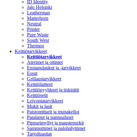
ID Identity
Jalo Helsinki
Leatherman
Matterhorn
Neutral
Printer
Pure Waste
South West
Thermos
Keittiötarvikkeet
Keittiötarvikkeet
Aterimet ja ottimet
Ensiapulaukut ja -tarvikkeet
Essut
Grillaustarvikkeet
Keittiölaitteet
Keittiöpyyhkeet ja tiskirätit
Keittiösetit
Leivontatarvikkeet
Mukit ja lasit
Paistomittarit ja munakellot
Patalaput ja pannualuset
Pippurimyllyt ja maustepurkit
Sammuttimet ja palohälyttimet
Tarjoiluastiat