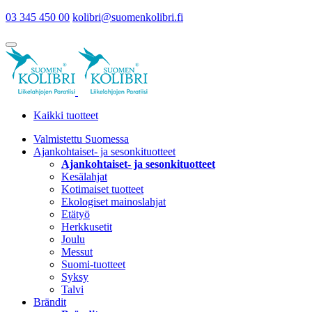
03 345 450 00
kolibri@suomenkolibri.fi
Kaikki tuotteet
Valmistettu Suomessa
Ajankohtaiset- ja sesonkituotteet
Ajankohtaiset- ja sesonkituotteet
Kesälahjat
Kotimaiset tuotteet
Ekologiset mainoslahjat
Etätyö
Herkkusetit
Joulu
Messut
Suomi-tuotteet
Syksy
Talvi
Brändit