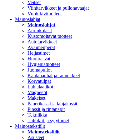
Veitset
Viinitarvikkeet ja pullonavaajat
Vuolukivituotteet
Mainoslahjat
Mainoslahjat
Aurinkolasit
Kustomoitavat tuotteet
Autotarvikkeet
Avaimenperät
Heijastimet
Huulirasvat
Hygieniatuotteet
Juomapullot
Kaulanauhat ja rannekkeet
Korvatulpat
Lahjalaatikot
Magneetit
Makeiset
Paperikassit ja lahjakassit
Pinssit ja rintanapit
Tekniikka
Tulitikut ja sytyttimet
Mainostekstiilit
Mainostekstiilit
Asusteet