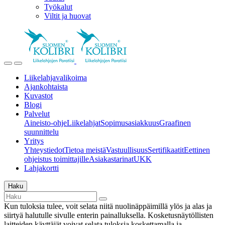
Työkalut
Viltit ja huovat
Liikelahjavalikoima
Ajankohtaista
Kuvastot
Blogi
Palvelut
Aineisto-ohje
Liikelahjat
Sopimusasiakkuus
Graafinen
suunnittelu
Yritys
Yhteystiedot
Tietoa meistä
Vastuullisuus
Sertifikaatit
Eettinen
ohjeistus toimittajille
Asiakastarinat
UKK
Lahjakortti
Haku
Kun tuloksia tulee, voit selata niitä nuolinäppäimillä ylös ja alas ja
siirtyä halutulle sivulle enterin painalluksella. Kosketusnäytöllisten
laitteiden käyttäjät voivat selata tuloksia koskettamalla ja