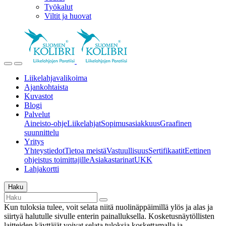
Työkalut
Viltit ja huovat
Liikelahjavalikoima
Ajankohtaista
Kuvastot
Blogi
Palvelut
Aineisto-ohje
Liikelahjat
Sopimusasiakkuus
Graafinen
suunnittelu
Yritys
Yhteystiedot
Tietoa meistä
Vastuullisuus
Sertifikaatit
Eettinen
ohjeistus toimittajille
Asiakastarinat
UKK
Lahjakortti
Haku
Kun tuloksia tulee, voit selata niitä nuolinäppäimillä ylös ja alas ja
siirtyä halutulle sivulle enterin painalluksella. Kosketusnäytöllisten
laitteiden käyttäjät voivat selata tuloksia koskettamalla ja