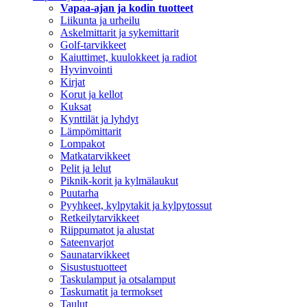
Vapaa-ajan ja kodin tuotteet
Liikunta ja urheilu
Askelmittarit ja sykemittarit
Golf-tarvikkeet
Kaiuttimet, kuulokkeet ja radiot
Hyvinvointi
Kirjat
Korut ja kellot
Kuksat
Kynttilät ja lyhdyt
Lämpömittarit
Lompakot
Matkatarvikkeet
Pelit ja lelut
Piknik-korit ja kylmälaukut
Puutarha
Pyyhkeet, kylpytakit ja kylpytossut
Retkeilytarvikkeet
Riippumatot ja alustat
Sateenvarjot
Saunatarvikkeet
Sisustustuotteet
Taskulamput ja otsalamput
Taskumatit ja termokset
Taulut