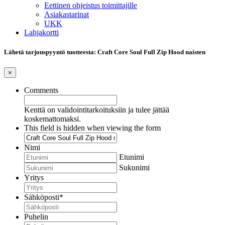
Eettinen ohjeistus toimittajille
Asiakastarinat
UKK
Lahjakortti
Lähetä tarjouspyyntö tuotteesta: Craft Core Soul Full Zip Hood naisten
×
Comments
Kenttä on validointitarkoituksiin ja tulee jättää
koskemattomaksi.
This field is hidden when viewing the form
Nimi
Etunimi
Sukunimi
Yritys
Sähköposti
*
Puhelin