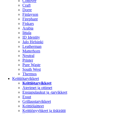
Cottover
Craft
Dorre
Finlayson
Firephant
Fiskars
Arabia
Iittala
ID Identity
Jalo Helsinki
Leatherman
Matterhorn
Neutral
Printer
Pure Waste
South West
Thermos
Keittiötarvikkeet
Keittiötarvikkeet
Aterimet ja ottimet
Ensiapulaukut ja -tarvikkeet
Essut
Grillaustarvikkeet
Keittiölaitteet
Keittiöpyyhkeet ja tiskirätit