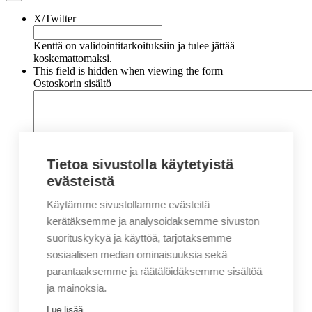
X/Twitter
Kenttä on validointitarkoituksiin ja tulee jättää
koskemattomaksi.
This field is hidden when viewing the form
Ostoskorin sisältö
Tietoa sivustolla käytetyistä
evästeistä
Käytämme sivustollamme evästeitä
Nimi
*
Etunimi
kerätäksemme ja analysoidaksemme sivuston
Sukunimi
suorituskykyä ja käyttöä, tarjotaksemme
Yritys
sosiaalisen median ominaisuuksia sekä
parantaaksemme ja räätälöidäksemme sisältöä
Sähköposti
*
ja mainoksia.
Puhelin
*
Lue lisää