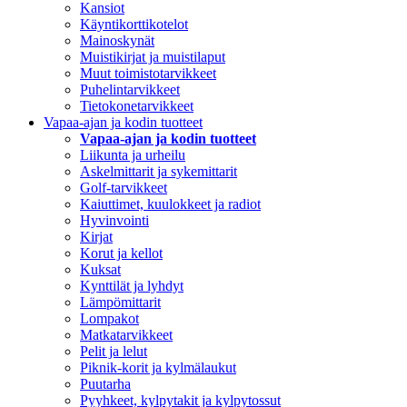
Kansiot
Käyntikorttikotelot
Mainoskynät
Muistikirjat ja muistilaput
Muut toimistotarvikkeet
Puhelintarvikkeet
Tietokonetarvikkeet
Vapaa-ajan ja kodin tuotteet
Vapaa-ajan ja kodin tuotteet
Liikunta ja urheilu
Askelmittarit ja sykemittarit
Golf-tarvikkeet
Kaiuttimet, kuulokkeet ja radiot
Hyvinvointi
Kirjat
Korut ja kellot
Kuksat
Kynttilät ja lyhdyt
Lämpömittarit
Lompakot
Matkatarvikkeet
Pelit ja lelut
Piknik-korit ja kylmälaukut
Puutarha
Pyyhkeet, kylpytakit ja kylpytossut