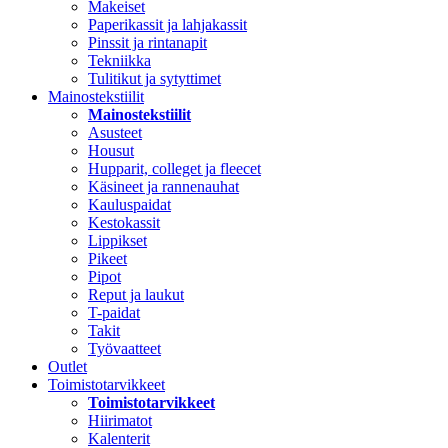
Makeiset
Paperikassit ja lahjakassit
Pinssit ja rintanapit
Tekniikka
Tulitikut ja sytyttimet
Mainostekstiilit
Mainostekstiilit
Asusteet
Housut
Hupparit, colleget ja fleecet
Käsineet ja rannenauhat
Kauluspaidat
Kestokassit
Lippikset
Pikeet
Pipot
Reput ja laukut
T-paidat
Takit
Työvaatteet
Outlet
Toimistotarvikkeet
Toimistotarvikkeet
Hiirimatot
Kalenterit