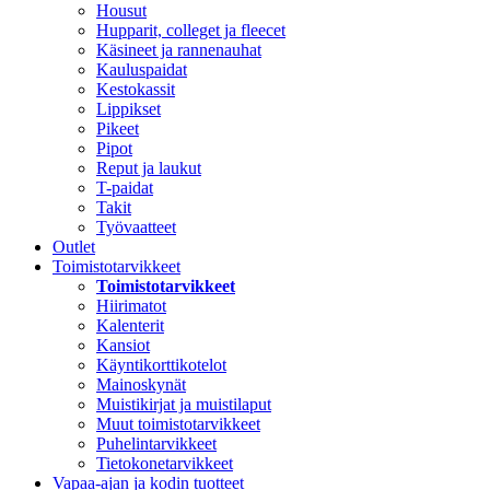
Housut
Hupparit, colleget ja fleecet
Käsineet ja rannenauhat
Kauluspaidat
Kestokassit
Lippikset
Pikeet
Pipot
Reput ja laukut
T-paidat
Takit
Työvaatteet
Outlet
Toimistotarvikkeet
Toimistotarvikkeet
Hiirimatot
Kalenterit
Kansiot
Käyntikorttikotelot
Mainoskynät
Muistikirjat ja muistilaput
Muut toimistotarvikkeet
Puhelintarvikkeet
Tietokonetarvikkeet
Vapaa-ajan ja kodin tuotteet