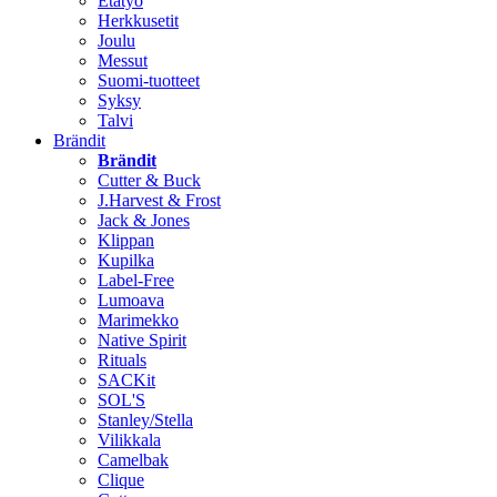
Etätyö
Herkkusetit
Joulu
Messut
Suomi-tuotteet
Syksy
Talvi
Brändit
Brändit
Cutter & Buck
J.Harvest & Frost
Jack & Jones
Klippan
Kupilka
Label-Free
Lumoava
Marimekko
Native Spirit
Rituals
SACKit
SOL'S
Stanley/Stella
Vilikkala
Camelbak
Clique