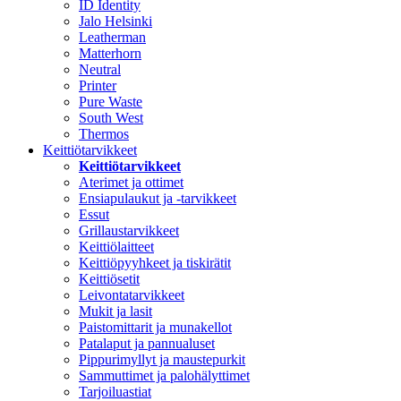
ID Identity
Jalo Helsinki
Leatherman
Matterhorn
Neutral
Printer
Pure Waste
South West
Thermos
Keittiötarvikkeet
Keittiötarvikkeet
Aterimet ja ottimet
Ensiapulaukut ja -tarvikkeet
Essut
Grillaustarvikkeet
Keittiölaitteet
Keittiöpyyhkeet ja tiskirätit
Keittiösetit
Leivontatarvikkeet
Mukit ja lasit
Paistomittarit ja munakellot
Patalaput ja pannualuset
Pippurimyllyt ja maustepurkit
Sammuttimet ja palohälyttimet
Tarjoiluastiat