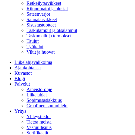
Retkeilytarvikkeet
Riippumatot ja alustat
Sateenvarjot
Saunatarvikkeet
Sisustustuotteet
Taskulamput ja otsalamput
Taskumatit ja termokset
Taulut
Työkalut
Viltit ja huovat
Liikelahjavalikoima
Ajankohtaista
Kuvastot
Blogi
Palvelut
Aineisto-ohje
Liikelahjat
Sopimusasiakkuus
Graafinen suunnittelu
Yritys
Yhteystiedot
Tietoa meistä
Vastuullisuus
Sertifikaatit