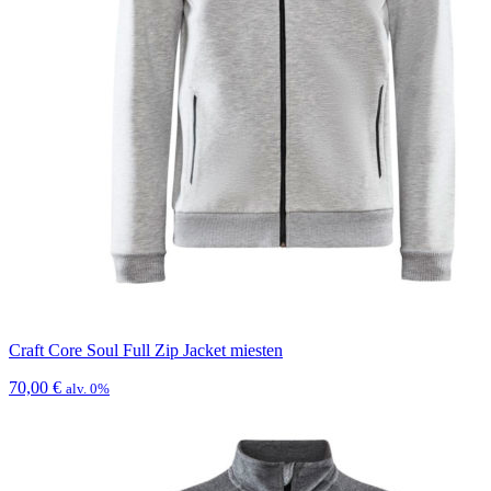
Craft Core Soul Full Zip Jacket miesten
70,00
€
alv. 0%