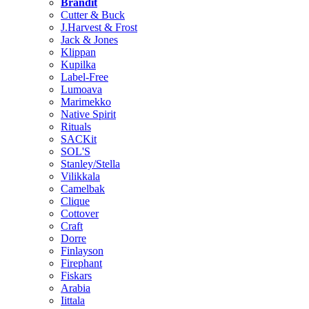
Brändit
Cutter & Buck
J.Harvest & Frost
Jack & Jones
Klippan
Kupilka
Label-Free
Lumoava
Marimekko
Native Spirit
Rituals
SACKit
SOL'S
Stanley/Stella
Vilikkala
Camelbak
Clique
Cottover
Craft
Dorre
Finlayson
Firephant
Fiskars
Arabia
Iittala