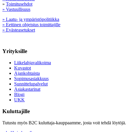
»
Toimitusehdot
» Vastuullisuus
» Laatu- ja ympäristöpolitiikka
» Eettinen ohjeistus toimittajille
» Evästeasetukset
Yrityksille
Liikelahjavalikoima
Kuvastot
Ajankohtaista
Sopimusasiakkuus
Sunnittelupalvelut
Asiakastarinat
Blogi
UKK
Kuluttajille
Tutustu myös B2C kuluttaja-kauppaamme, josta voit tehdä löytöjä.