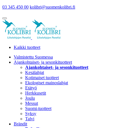
03 345 450 00
kolibri@suomenkolibri.fi
Kaikki tuotteet
Valmistettu Suomessa
Ajankohtaiset- ja sesonkituotteet
Ajankohtaiset- ja sesonkituotteet
Kesälahjat
Kotimaiset tuotteet
Ekologiset mainoslahjat
Etätyö
Herkkusetit
Joulu
Messut
Suomi-tuotteet
Syksy
Talvi
Brändit