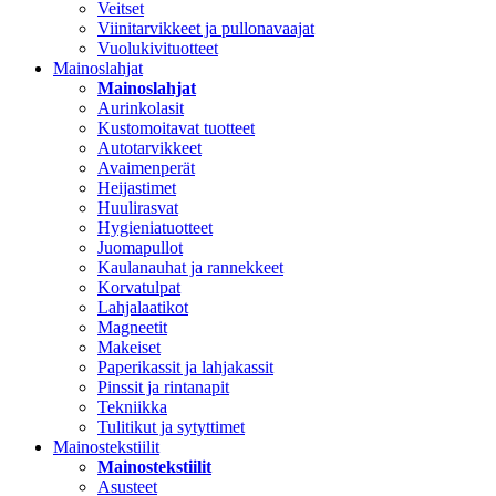
Veitset
Viinitarvikkeet ja pullonavaajat
Vuolukivituotteet
Mainoslahjat
Mainoslahjat
Aurinkolasit
Kustomoitavat tuotteet
Autotarvikkeet
Avaimenperät
Heijastimet
Huulirasvat
Hygieniatuotteet
Juomapullot
Kaulanauhat ja rannekkeet
Korvatulpat
Lahjalaatikot
Magneetit
Makeiset
Paperikassit ja lahjakassit
Pinssit ja rintanapit
Tekniikka
Tulitikut ja sytyttimet
Mainostekstiilit
Mainostekstiilit
Asusteet