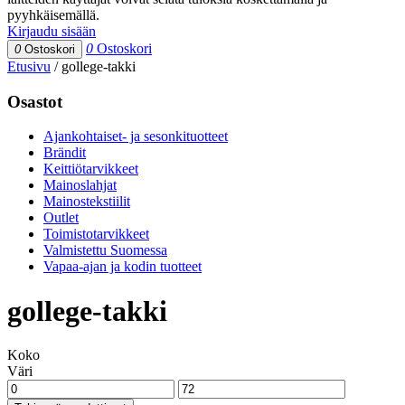
pyyhkäisemällä.
Kirjaudu sisään
0
Ostoskori
0
Ostoskori
Etusivu
/
gollege-takki
Osastot
Ajankohtaiset- ja sesonkituotteet
Brändit
Keittiötarvikkeet
Mainoslahjat
Mainostekstiilit
Outlet
Toimistotarvikkeet
Valmistettu Suomessa
Vapaa-ajan ja kodin tuotteet
gollege-takki
Koko
Väri