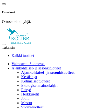
Ostoskori
Ostoskori on tyhjä.
Takaisin
Kaikki tuotteet
Valmistettu Suomessa
Ajankohtaiset- ja sesonkituotteet
Ajankohtaiset- ja sesonkituotteet
Kesälahjat
Kotimaiset tuotteet
Ekologiset mainoslahjat
Etätyö
Herkkusetit
Joulu
Messut
Suomi-tuotteet