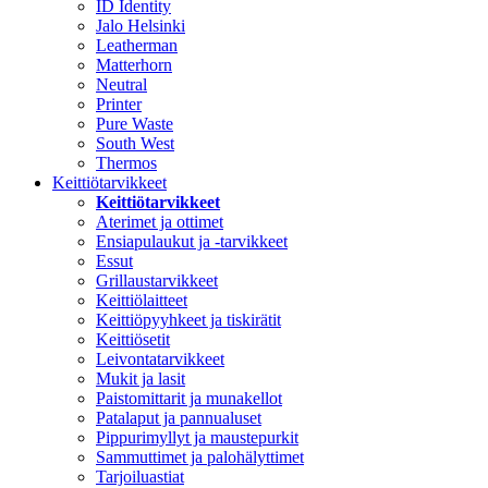
ID Identity
Jalo Helsinki
Leatherman
Matterhorn
Neutral
Printer
Pure Waste
South West
Thermos
Keittiötarvikkeet
Keittiötarvikkeet
Aterimet ja ottimet
Ensiapulaukut ja -tarvikkeet
Essut
Grillaustarvikkeet
Keittiölaitteet
Keittiöpyyhkeet ja tiskirätit
Keittiösetit
Leivontatarvikkeet
Mukit ja lasit
Paistomittarit ja munakellot
Patalaput ja pannualuset
Pippurimyllyt ja maustepurkit
Sammuttimet ja palohälyttimet
Tarjoiluastiat