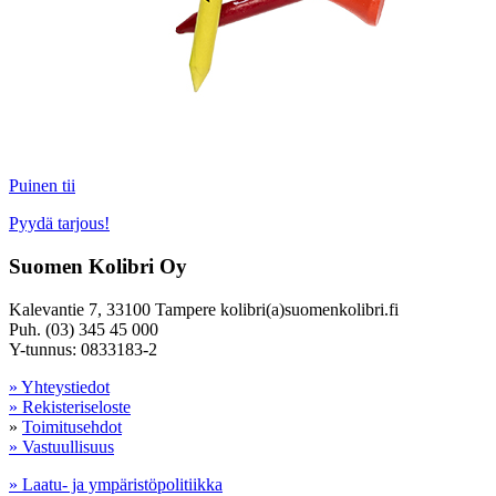
Puinen tii
Pyydä tarjous!
Suomen Kolibri Oy
Kalevantie 7, 33100 Tampere kolibri(a)suomenkolibri.fi
Puh. (03) 345 45 000
Y-tunnus: 0833183-2
» Yhteystiedot
» Rekisteriseloste
»
Toimitusehdot
» Vastuullisuus
» Laatu- ja ympäristöpolitiikka