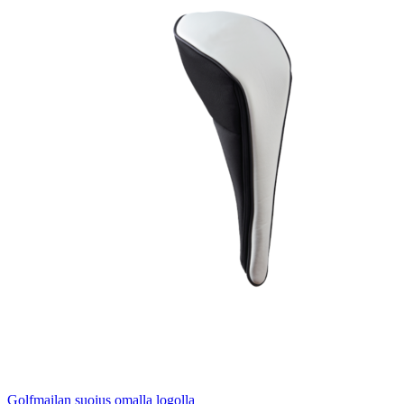
Golfmailan suojus omalla logolla