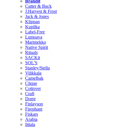
Brändit
Cutter & Buck
J.Harvest & Frost
Jack & Jones
Klippan
Kupilka
Label-Free
Lumoava
Marimekko
Native Spirit
Rituals
SACKit
SOL'S
Stanley/Stella
Vilikkala
Camelbak
Clique
Cottover
Craft
Dorre
Finlayson
Firephant
Fiskars
Arabia
Iittala