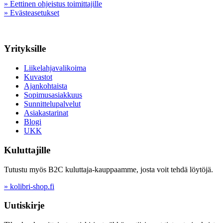
» Eettinen ohjeistus toimittajille
» Evästeasetukset
Yrityksille
Liikelahjavalikoima
Kuvastot
Ajankohtaista
Sopimusasiakkuus
Sunnittelupalvelut
Asiakastarinat
Blogi
UKK
Kuluttajille
Tutustu myös B2C kuluttaja-kauppaamme, josta voit tehdä löytöjä.
» kolibri-shop.fi
Uutiskirje