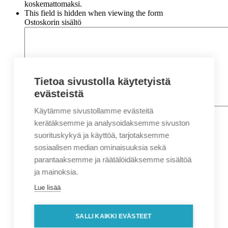
koskemattomaksi.
This field is hidden when viewing the form
Ostoskorin sisältö
Tietoa sivustolla käytetyistä
evästeistä
Käytämme sivustollamme evästeitä
Nimi
*
Etunimi
kerätäksemme ja analysoidaksemme sivuston
Sukunimi
suorituskykyä ja käyttöä, tarjotaksemme
Yritys
sosiaalisen median ominaisuuksia sekä
parantaaksemme ja räätälöidäksemme sisältöä
Sähköposti
*
ja mainoksia.
Puhelin
*
Lue lisää
Osoitetiedot
Lähiosoite
SALLI KAIKKI EVÄSTEET
Kaupunki