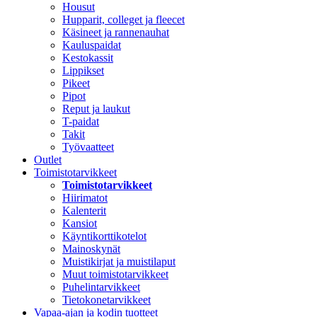
Housut
Hupparit, colleget ja fleecet
Käsineet ja rannenauhat
Kauluspaidat
Kestokassit
Lippikset
Pikeet
Pipot
Reput ja laukut
T-paidat
Takit
Työvaatteet
Outlet
Toimistotarvikkeet
Toimistotarvikkeet
Hiirimatot
Kalenterit
Kansiot
Käyntikorttikotelot
Mainoskynät
Muistikirjat ja muistilaput
Muut toimistotarvikkeet
Puhelintarvikkeet
Tietokonetarvikkeet
Vapaa-ajan ja kodin tuotteet