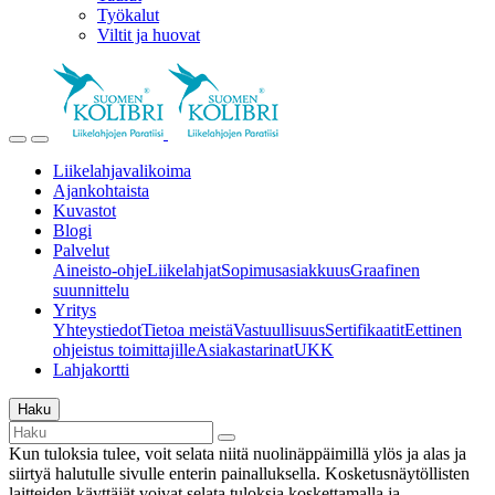
Työkalut
Viltit ja huovat
Liikelahjavalikoima
Ajankohtaista
Kuvastot
Blogi
Palvelut
Aineisto-ohje
Liikelahjat
Sopimusasiakkuus
Graafinen
suunnittelu
Yritys
Yhteystiedot
Tietoa meistä
Vastuullisuus
Sertifikaatit
Eettinen
ohjeistus toimittajille
Asiakastarinat
UKK
Lahjakortti
Haku
Kun tuloksia tulee, voit selata niitä nuolinäppäimillä ylös ja alas ja
siirtyä halutulle sivulle enterin painalluksella. Kosketusnäytöllisten
laitteiden käyttäjät voivat selata tuloksia koskettamalla ja