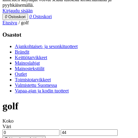
pyyhkäisemällä.
Kirjaudu sisään
0
Ostoskori
0
Ostoskori
Etusivu
/
golf
Osastot
Ajankohtaiset- ja sesonkituotteet
Brändit
Keittiötarvikkeet
Mainoslahjat
Mainostekstiilit
Outlet
Toimistotarvikkeet
Valmistettu Suomessa
Vapaa-ajan ja kodin tuotteet
golf
Koko
Väri