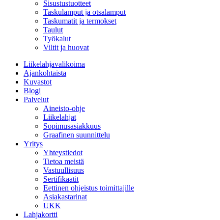
Sisustustuotteet
Taskulamput ja otsalamput
Taskumatit ja termokset
Taulut
Työkalut
Viltit ja huovat
Liikelahjavalikoima
Ajankohtaista
Kuvastot
Blogi
Palvelut
Aineisto-ohje
Liikelahjat
Sopimusasiakkuus
Graafinen suunnittelu
Yritys
Yhteystiedot
Tietoa meistä
Vastuullisuus
Sertifikaatit
Eettinen ohjeistus toimittajille
Asiakastarinat
UKK
Lahjakortti