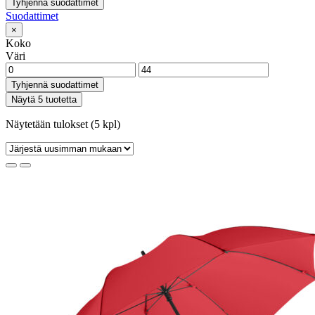
Tyhjennä suodattimet
Suodattimet
×
Koko
Väri
Tyhjennä suodattimet
Näytä 5 tuotetta
Näytetään tulokset (5 kpl)