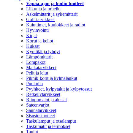
Vapaa-ajan ja kodin tuotteet
Liikunta ja urheilu
Askelmittarit ja sykemittarit
Golf-tarvikkeet
Kaiuttimet, kuulokkeet ja radiot
Hyvinvointi
Kirjat
Korut ja kellot
Kuksat
Kynttilät ja lyhdyt
Lämpömittarit
Lompakot
Matkatarvikkeet
Pelit ja lelut
Piknik-korit ja kylmälaukut
Puutarha
Pyyhkeet, kylpytakit ja kylpytossut
Retkeilytarvikkeet
Riippumatot ja alustat
Sateenvarjot
Saunatarvikkeet
Sisustustuotteet
Taskulamput ja otsalamput
Taskumatit ja termokset
Taulut