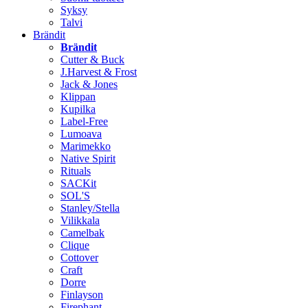
Syksy
Talvi
Brändit
Brändit
Cutter & Buck
J.Harvest & Frost
Jack & Jones
Klippan
Kupilka
Label-Free
Lumoava
Marimekko
Native Spirit
Rituals
SACKit
SOL'S
Stanley/Stella
Vilikkala
Camelbak
Clique
Cottover
Craft
Dorre
Finlayson
Firephant