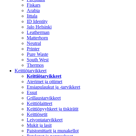
Fiskars
Arabia
Iittala
ID Identity
Jalo Helsinki
Leatherman
Matterhorn
Neutral
Printer
Pure Waste
South West
Thermos
Keittiötarvikkeet
Keittiötarvikkeet
Aterimet ja ottimet
Ensiapulaukut ja -tarvikkeet
Essut
Grillaustarvikkeet
Keittiölaitteet
Keittiöpyyhkeet ja tiskirätit
Keittiösetit
Leivontatarvikkeet
Mukit ja lasit
Paistomittarit ja munakellot