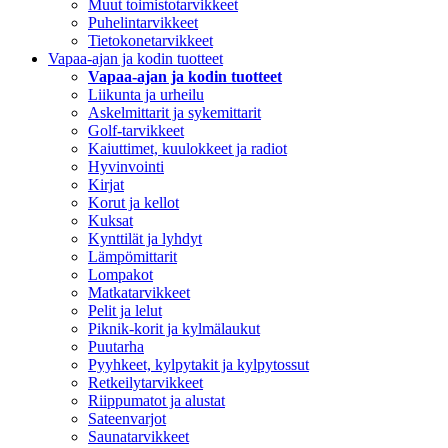
Muut toimistotarvikkeet
Puhelintarvikkeet
Tietokonetarvikkeet
Vapaa-ajan ja kodin tuotteet
Vapaa-ajan ja kodin tuotteet
Liikunta ja urheilu
Askelmittarit ja sykemittarit
Golf-tarvikkeet
Kaiuttimet, kuulokkeet ja radiot
Hyvinvointi
Kirjat
Korut ja kellot
Kuksat
Kynttilät ja lyhdyt
Lämpömittarit
Lompakot
Matkatarvikkeet
Pelit ja lelut
Piknik-korit ja kylmälaukut
Puutarha
Pyyhkeet, kylpytakit ja kylpytossut
Retkeilytarvikkeet
Riippumatot ja alustat
Sateenvarjot
Saunatarvikkeet