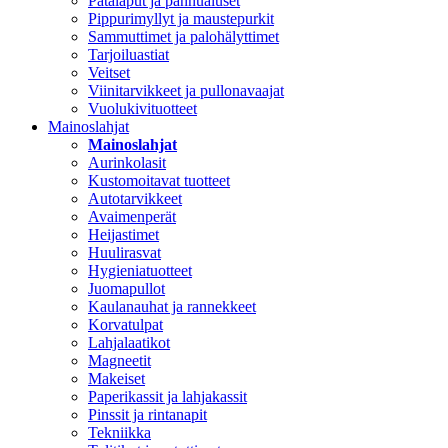
Patalaput ja pannualuset
Pippurimyllyt ja maustepurkit
Sammuttimet ja palohälyttimet
Tarjoiluastiat
Veitset
Viinitarvikkeet ja pullonavaajat
Vuolukivituotteet
Mainoslahjat
Mainoslahjat
Aurinkolasit
Kustomoitavat tuotteet
Autotarvikkeet
Avaimenperät
Heijastimet
Huulirasvat
Hygieniatuotteet
Juomapullot
Kaulanauhat ja rannekkeet
Korvatulpat
Lahjalaatikot
Magneetit
Makeiset
Paperikassit ja lahjakassit
Pinssit ja rintanapit
Tekniikka