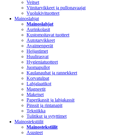
Veitset
Viinitarvikkeet ja pullonavaajat
Vuolukivituotteet
Mainoslahjat
Mainoslahjat
Aurinkolasit
Kustomoitavat tuotteet
Autotarvikkeet
Avaimenperät
Heijastimet
Huulirasvat
Hygieniatuotteet
Juomapullot
Kaulanauhat ja rannekkeet
Korvatulpat
Lahjalaatikot
Magneetit
Makeiset
Paperikassit ja lahjakassit
Pinssit ja rintanapit
Tekniikka
Tulitikut ja sytyttimet
Mainostekstiilit
Mainostekstiilit
Asusteet