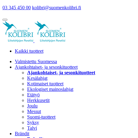
03 345 450 00
kolibri@suomenkolibri.fi
Kaikki tuotteet
Valmistettu Suomessa
Ajankohtaiset- ja sesonkituotteet
Ajankohtaiset- ja sesonkituotteet
Kesälahjat
Kotimaiset tuotteet
Ekologiset mainoslahjat
Etätyö
Herkkusetit
Joulu
Messut
Suomi-tuotteet
Syksy
Talvi
Brändit