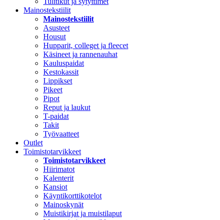
Tulitikut ja sytyttimet
Mainostekstiilit
Mainostekstiilit
Asusteet
Housut
Hupparit, colleget ja fleecet
Käsineet ja rannenauhat
Kauluspaidat
Kestokassit
Lippikset
Pikeet
Pipot
Reput ja laukut
T-paidat
Takit
Työvaatteet
Outlet
Toimistotarvikkeet
Toimistotarvikkeet
Hiirimatot
Kalenterit
Kansiot
Käyntikorttikotelot
Mainoskynät
Muistikirjat ja muistilaput