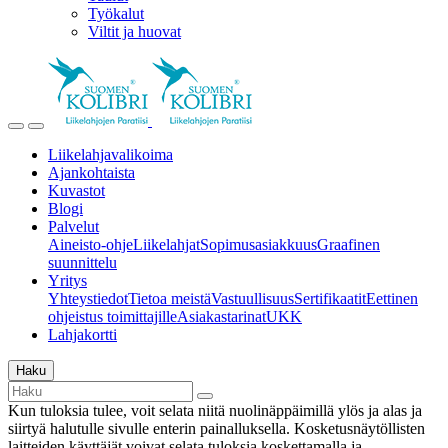
Työkalut
Viltit ja huovat
Liikelahjavalikoima
Ajankohtaista
Kuvastot
Blogi
Palvelut
Aineisto-ohje
Liikelahjat
Sopimusasiakkuus
Graafinen
suunnittelu
Yritys
Yhteystiedot
Tietoa meistä
Vastuullisuus
Sertifikaatit
Eettinen
ohjeistus toimittajille
Asiakastarinat
UKK
Lahjakortti
Haku
Kun tuloksia tulee, voit selata niitä nuolinäppäimillä ylös ja alas ja
siirtyä halutulle sivulle enterin painalluksella. Kosketusnäytöllisten
laitteiden käyttäjät voivat selata tuloksia koskettamalla ja