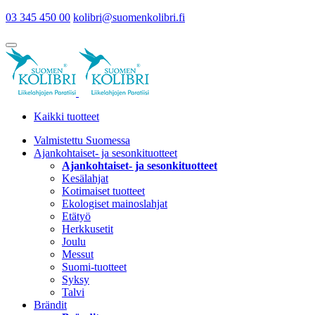
03 345 450 00
kolibri@suomenkolibri.fi
Kaikki tuotteet
Valmistettu Suomessa
Ajankohtaiset- ja sesonkituotteet
Ajankohtaiset- ja sesonkituotteet
Kesälahjat
Kotimaiset tuotteet
Ekologiset mainoslahjat
Etätyö
Herkkusetit
Joulu
Messut
Suomi-tuotteet
Syksy
Talvi
Brändit