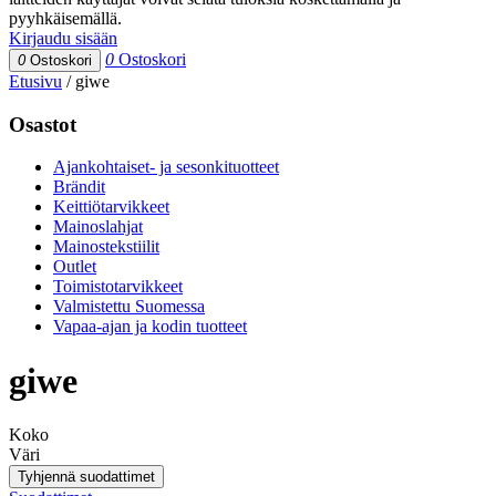
pyyhkäisemällä.
Kirjaudu sisään
0
Ostoskori
0
Ostoskori
Etusivu
/
giwe
Osastot
Ajankohtaiset- ja sesonkituotteet
Brändit
Keittiötarvikkeet
Mainoslahjat
Mainostekstiilit
Outlet
Toimistotarvikkeet
Valmistettu Suomessa
Vapaa-ajan ja kodin tuotteet
giwe
Koko
Väri
Tyhjennä suodattimet