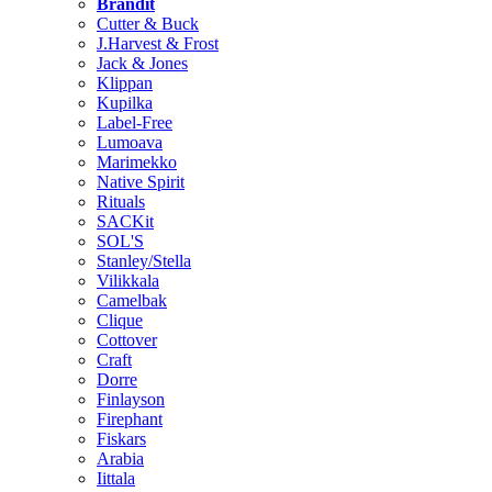
Brändit
Cutter & Buck
J.Harvest & Frost
Jack & Jones
Klippan
Kupilka
Label-Free
Lumoava
Marimekko
Native Spirit
Rituals
SACKit
SOL'S
Stanley/Stella
Vilikkala
Camelbak
Clique
Cottover
Craft
Dorre
Finlayson
Firephant
Fiskars
Arabia
Iittala