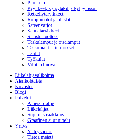
Puutarha
Pyyhkeet, kylpytakit ja kylpytossut
Retkeilytarvikkeet
Riippumatot ja alustat
Sateenvarjot
Saunatarvikkeet
Sisustustuotteet
Taskulamput ja otsalamput
Taskumatit ja termokset
Taulut
Työkalut
Viltit ja huovat
Liikelahjavalikoima
Ajankohtaista
Kuvastot
Blogi
Palvelut
Aineisto-ohje
Liikelahjat
Sopimusasiakkuus
Graafinen suunnittelu
Yritys
Yhteystiedot
Tietoa meistä