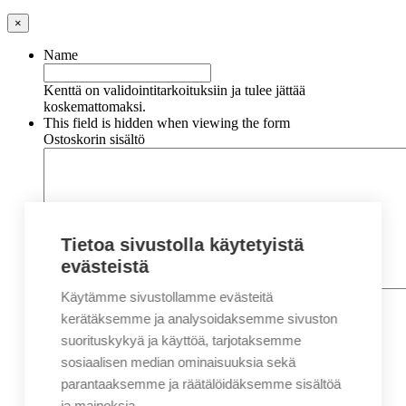
×
Name
Kenttä on validointitarkoituksiin ja tulee jättää
koskemattomaksi.
This field is hidden when viewing the form
Ostoskorin sisältö
Tietoa sivustolla käytetyistä
evästeistä
Käytämme sivustollamme evästeitä
Nimi
*
Etunimi
kerätäksemme ja analysoidaksemme sivuston
Sukunimi
suorituskykyä ja käyttöä, tarjotaksemme
Yritys
sosiaalisen median ominaisuuksia sekä
parantaaksemme ja räätälöidäksemme sisältöä
Sähköposti
*
ja mainoksia.