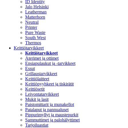
ID Identity
Jalo Helsinki
Leatherman
Matterhorn
Neutral
Printer
Pure Waste
South West
Thermos
Keittiötarvikkeet
Keittiötarvikkeet
Aterimet ja ottimet
Ensiapulaukut ja -tarvikkeet
Essut
Grillaustarvikkeet
Keittiölaitteet
Keittiöpyyhkeet ja tiskirätit
Keittiösetit
Leivontatarvikkeet
Mukit ja lasit
Paistomittarit ja munakellot
Patalaput ja pannualuset
Pippurimyllyt ja maustepurkit
Sammuttimet ja palohälyttimet
Tarjoiluastiat