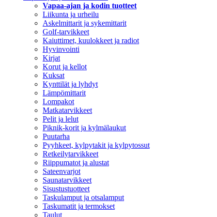
Vapaa-ajan ja kodin tuotteet
Liikunta ja urheilu
Askelmittarit ja sykemittarit
Golf-tarvikkeet
Kaiuttimet, kuulokkeet ja radiot
Hyvinvointi
Kirjat
Korut ja kellot
Kuksat
Kynttilät ja lyhdyt
Lämpömittarit
Lompakot
Matkatarvikkeet
Pelit ja lelut
Piknik-korit ja kylmälaukut
Puutarha
Pyyhkeet, kylpytakit ja kylpytossut
Retkeilytarvikkeet
Riippumatot ja alustat
Sateenvarjot
Saunatarvikkeet
Sisustustuotteet
Taskulamput ja otsalamput
Taskumatit ja termokset
Taulut