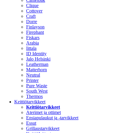
Camelbak
Clique
Cottover
Craft
Dorre
Finlayson
Firephant
Fiskars
Arabia
Iittala
ID Identity
Jalo Helsinki
Leatherman
Matterhorn
Neutral
Printer
Pure Waste
South West
Thermos
Keittiötarvikkeet
Keittiötarvikkeet
Aterimet ja ottimet
Ensiapulaukut ja -tarvikkeet
Essut
Grillaustarvikkeet