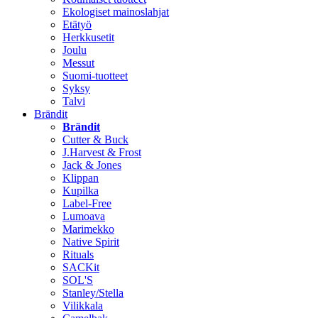
Ekologiset mainoslahjat
Etätyö
Herkkusetit
Joulu
Messut
Suomi-tuotteet
Syksy
Talvi
Brändit
Brändit
Cutter & Buck
J.Harvest & Frost
Jack & Jones
Klippan
Kupilka
Label-Free
Lumoava
Marimekko
Native Spirit
Rituals
SACKit
SOL'S
Stanley/Stella
Vilikkala