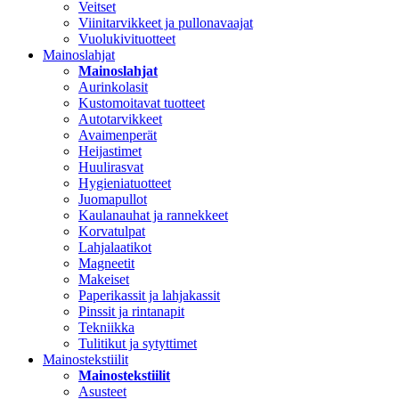
Veitset
Viinitarvikkeet ja pullonavaajat
Vuolukivituotteet
Mainoslahjat
Mainoslahjat
Aurinkolasit
Kustomoitavat tuotteet
Autotarvikkeet
Avaimenperät
Heijastimet
Huulirasvat
Hygieniatuotteet
Juomapullot
Kaulanauhat ja rannekkeet
Korvatulpat
Lahjalaatikot
Magneetit
Makeiset
Paperikassit ja lahjakassit
Pinssit ja rintanapit
Tekniikka
Tulitikut ja sytyttimet
Mainostekstiilit
Mainostekstiilit
Asusteet