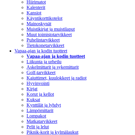
Hiirimatot
Kalenterit
Kansiot
Käyntikorttikotelot
Mainoskynät
Muistikirjat ja muistilaput
Muut toimistotarvikkeet
Puhelintarvikkeet
Tietokonetarvikkeet
Vapaa-ajan ja kodin tuotteet
Vapaa-ajan ja kodin tuotteet
Liikunta ja urheilu
Askelmittarit ja sykemittarit
Golf-tarvikkeet
Kaiuttimet, kuulokkeet ja radiot
Hyvinvointi
Kirjat
Korut ja kellot
Kuksat
Kynttilät ja lyhdyt
Lämpömittarit
Lompakot
Matkatarvikkeet
Pelit ja lelut
Piknik-korit ja kylmälaukut