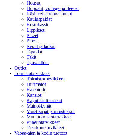
Housut
Hupparit, colleget ja fleecet
Käsineet ja rannenauhat
Kauluspaidat
Kestokassit
Lippikset
Pikeet
Pipot
Reput ja laukut
T-paidat
Takit
Työvaatteet
Outlet
Toimistotarvikkeet
Toimistotarvikkeet
Hiirimatot
Kalenterit
Kansiot
Käyntikorttikotelot
Mainoskynät
Muistikirjat ja muistilaput
Muut toimistotarvikkeet
Puhelintarvikkeet
Tietokonetarvikkeet
Vapaa-ajan ja kodin tuotteet