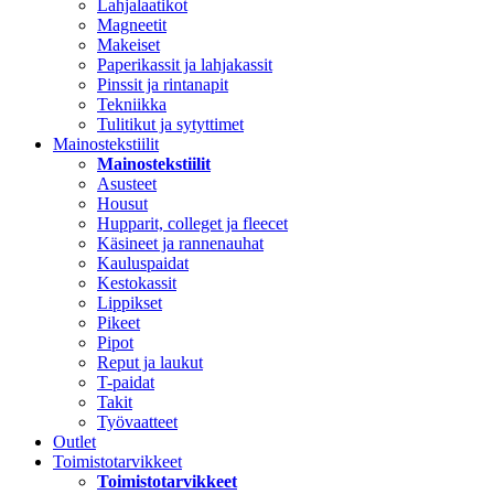
Lahjalaatikot
Magneetit
Makeiset
Paperikassit ja lahjakassit
Pinssit ja rintanapit
Tekniikka
Tulitikut ja sytyttimet
Mainostekstiilit
Mainostekstiilit
Asusteet
Housut
Hupparit, colleget ja fleecet
Käsineet ja rannenauhat
Kauluspaidat
Kestokassit
Lippikset
Pikeet
Pipot
Reput ja laukut
T-paidat
Takit
Työvaatteet
Outlet
Toimistotarvikkeet
Toimistotarvikkeet