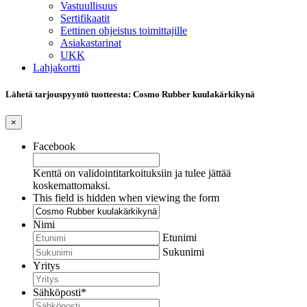
Vastuullisuus
Sertifikaatit
Eettinen ohjeistus toimittajille
Asiakastarinat
UKK
Lahjakortti
Lähetä tarjouspyyntö tuotteesta: Cosmo Rubber kuulakärkikynä
×
Facebook
Kenttä on validointitarkoituksiin ja tulee jättää
koskemattomaksi.
This field is hidden when viewing the form
Nimi
Etunimi
Sukunimi
Yritys
Sähköposti
*