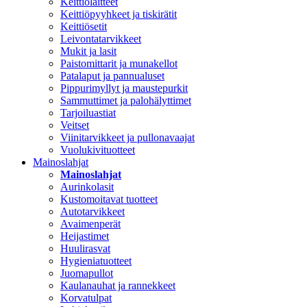
Keittiölaitteet
Keittiöpyyhkeet ja tiskirätit
Keittiösetit
Leivontatarvikkeet
Mukit ja lasit
Paistomittarit ja munakellot
Patalaput ja pannualuset
Pippurimyllyt ja maustepurkit
Sammuttimet ja palohälyttimet
Tarjoiluastiat
Veitset
Viinitarvikkeet ja pullonavaajat
Vuolukivituotteet
Mainoslahjat
Mainoslahjat
Aurinkolasit
Kustomoitavat tuotteet
Autotarvikkeet
Avaimenperät
Heijastimet
Huulirasvat
Hygieniatuotteet
Juomapullot
Kaulanauhat ja rannekkeet
Korvatulpat