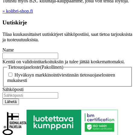
Tutustu myös B2C kuluttaja-kauppaamme, josta voit tehdä löytöjä.
» kolibri-shop.fi
Uutiskirje
Tilaa kuukausittaiset uutiskirjeet sähköpostiisi, saat tietoa tarjouksista
ja tuoteuutuuksista.
Name
Kenttä on validointitarkoituksiin ja tulee jättää koskemattomaksi.
Tietosuojaseloste
(Pakollinen)
Hyväksyn markkinointiviestinnän tietosuojaselosteen
mukaisesti
Sähköposti