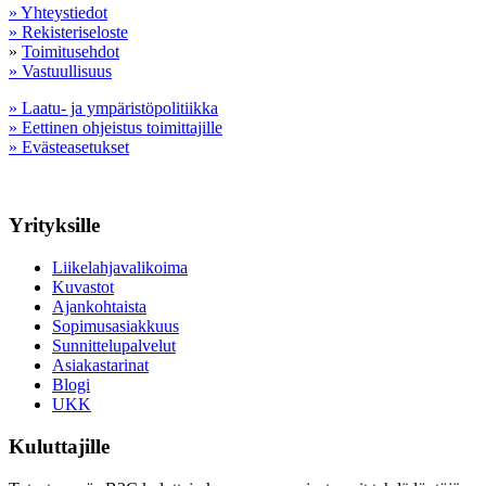
» Yhteystiedot
» Rekisteriseloste
»
Toimitusehdot
» Vastuullisuus
» Laatu- ja ympäristöpolitiikka
» Eettinen ohjeistus toimittajille
» Evästeasetukset
Yrityksille
Liikelahjavalikoima
Kuvastot
Ajankohtaista
Sopimusasiakkuus
Sunnittelupalvelut
Asiakastarinat
Blogi
UKK
Kuluttajille