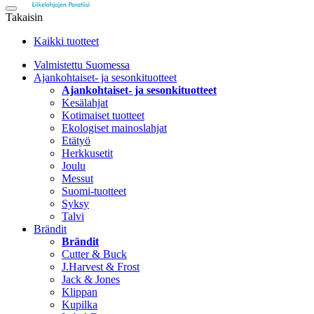
Takaisin
Kaikki tuotteet
Valmistettu Suomessa
Ajankohtaiset- ja sesonkituotteet
Ajankohtaiset- ja sesonkituotteet
Kesälahjat
Kotimaiset tuotteet
Ekologiset mainoslahjat
Etätyö
Herkkusetit
Joulu
Messut
Suomi-tuotteet
Syksy
Talvi
Brändit
Brändit
Cutter & Buck
J.Harvest & Frost
Jack & Jones
Klippan
Kupilka