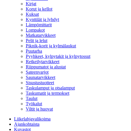
Kirjat
Korut ja kellot
Kuksat
Kynttilät ja lyhdyt
Lämpömittarit
Lompakot
Matkatarvikkeet
Pelit ja lelut
Piknik-korit ja kylmälaukut
Puutarha
Pyyhkeet, kylpytakit ja kylpytossut
Retkeilytarvikkeet
Riippumatot ja alustat
Sateenvarjot
Saunatarvikkeet
Sisustustuotteet
Taskulamput ja otsalamput
Taskumatit ja termokset
Taulut
Työkalut
Viltit ja huovat
Liikelahjavalikoima
Ajankohtaista
Kuvastot