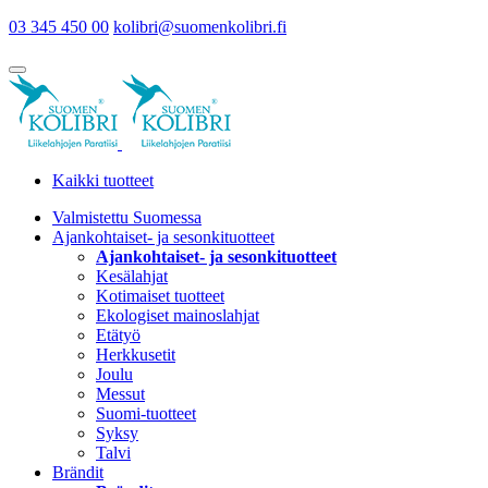
03 345 450 00
kolibri@suomenkolibri.fi
Kaikki tuotteet
Valmistettu Suomessa
Ajankohtaiset- ja sesonkituotteet
Ajankohtaiset- ja sesonkituotteet
Kesälahjat
Kotimaiset tuotteet
Ekologiset mainoslahjat
Etätyö
Herkkusetit
Joulu
Messut
Suomi-tuotteet
Syksy
Talvi
Brändit