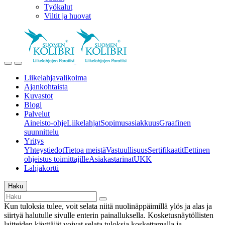
Työkalut
Viltit ja huovat
Liikelahjavalikoima
Ajankohtaista
Kuvastot
Blogi
Palvelut
Aineisto-ohje
Liikelahjat
Sopimusasiakkuus
Graafinen
suunnittelu
Yritys
Yhteystiedot
Tietoa meistä
Vastuullisuus
Sertifikaatit
Eettinen
ohjeistus toimittajille
Asiakastarinat
UKK
Lahjakortti
Haku
Kun tuloksia tulee, voit selata niitä nuolinäppäimillä ylös ja alas ja
siirtyä halutulle sivulle enterin painalluksella. Kosketusnäytöllisten
laitteiden käyttäjät voivat selata tuloksia koskettamalla ja