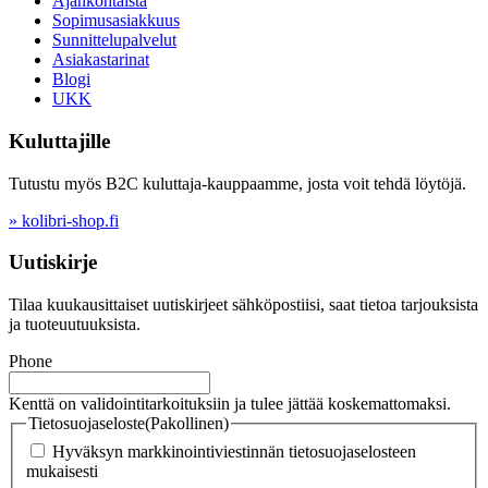
Ajankohtaista
Sopimusasiakkuus
Sunnittelupalvelut
Asiakastarinat
Blogi
UKK
Kuluttajille
Tutustu myös B2C kuluttaja-kauppaamme, josta voit tehdä löytöjä.
» kolibri-shop.fi
Uutiskirje
Tilaa kuukausittaiset uutiskirjeet sähköpostiisi, saat tietoa tarjouksista
ja tuoteuutuuksista.
Phone
Kenttä on validointitarkoituksiin ja tulee jättää koskemattomaksi.
Tietosuojaseloste
(Pakollinen)
Hyväksyn markkinointiviestinnän tietosuojaselosteen
mukaisesti