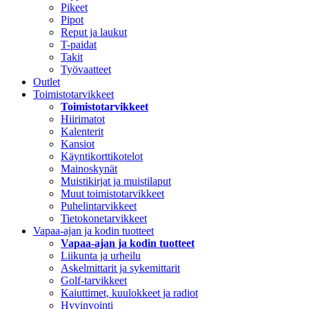
Pikeet
Pipot
Reput ja laukut
T-paidat
Takit
Työvaatteet
Outlet
Toimistotarvikkeet
Toimistotarvikkeet
Hiirimatot
Kalenterit
Kansiot
Käyntikorttikotelot
Mainoskynät
Muistikirjat ja muistilaput
Muut toimistotarvikkeet
Puhelintarvikkeet
Tietokonetarvikkeet
Vapaa-ajan ja kodin tuotteet
Vapaa-ajan ja kodin tuotteet
Liikunta ja urheilu
Askelmittarit ja sykemittarit
Golf-tarvikkeet
Kaiuttimet, kuulokkeet ja radiot
Hyvinvointi