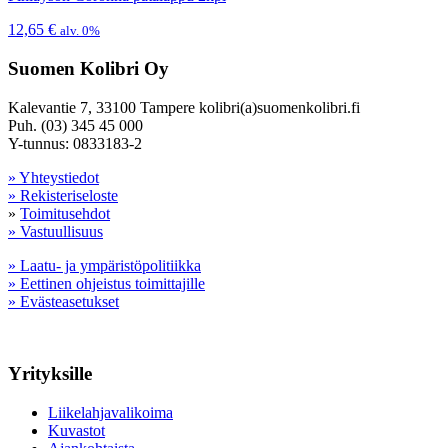
12,65
€
alv. 0%
Suomen Kolibri Oy
Kalevantie 7, 33100 Tampere kolibri(a)suomenkolibri.fi
Puh. (03) 345 45 000
Y-tunnus: 0833183-2
» Yhteystiedot
» Rekisteriseloste
»
Toimitusehdot
» Vastuullisuus
» Laatu- ja ympäristöpolitiikka
» Eettinen ohjeistus toimittajille
» Evästeasetukset
Yrityksille
Liikelahjavalikoima
Kuvastot