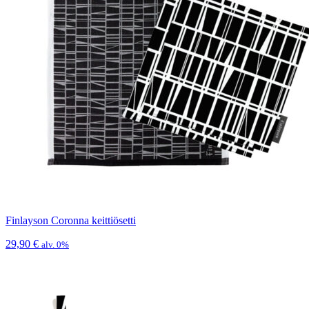
Finlayson Coronna keittiösetti
29,90
€
alv. 0%