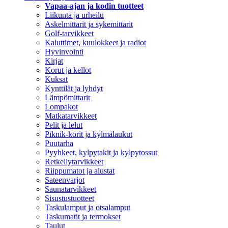
Vapaa-ajan ja kodin tuotteet
Liikunta ja urheilu
Askelmittarit ja sykemittarit
Golf-tarvikkeet
Kaiuttimet, kuulokkeet ja radiot
Hyvinvointi
Kirjat
Korut ja kellot
Kuksat
Kynttilät ja lyhdyt
Lämpömittarit
Lompakot
Matkatarvikkeet
Pelit ja lelut
Piknik-korit ja kylmälaukut
Puutarha
Pyyhkeet, kylpytakit ja kylpytossut
Retkeilytarvikkeet
Riippumatot ja alustat
Sateenvarjot
Saunatarvikkeet
Sisustustuotteet
Taskulamput ja otsalamput
Taskumatit ja termokset
Taulut