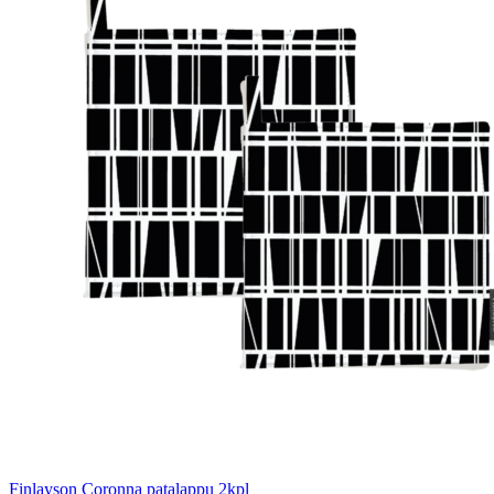
Finlayson Coronna patalappu 2kpl