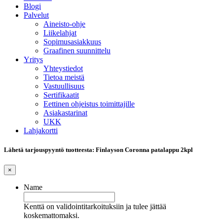
Blogi
Palvelut
Aineisto-ohje
Liikelahjat
Sopimusasiakkuus
Graafinen suunnittelu
Yritys
Yhteystiedot
Tietoa meistä
Vastuullisuus
Sertifikaatit
Eettinen ohjeistus toimittajille
Asiakastarinat
UKK
Lahjakortti
Lähetä tarjouspyyntö tuotteesta: Finlayson Coronna patalappu 2kpl
×
Name
Kenttä on validointitarkoituksiin ja tulee jättää
koskemattomaksi.