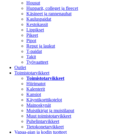
Housut
Hupparit, colleget ja fleecet
Käsineet ja rannenauhat
Kauluspaidat
Kestokassit
Lippikset
Pikeet
Pipot
Reput ja laukut
T-paidat
Takit
Työvaatteet
Outlet
Toimistotarvikkeet
Toimistotarvikkeet
Hiirimatot
Kalenterit
Kansiot
Käyntikorttikotelot
Mainoskynät
Muistikirjat ja muistilaput
Muut toimistotarvikkeet
Puhelintarvikkeet
Tietokonetarvikkeet
Vapaa-ajan ja kodin tuotteet