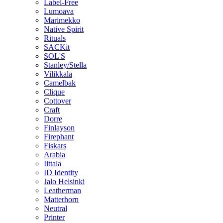
Label-Free
Lumoava
Marimekko
Native Spirit
Rituals
SACKit
SOL'S
Stanley/Stella
Vilikkala
Camelbak
Clique
Cottover
Craft
Dorre
Finlayson
Firephant
Fiskars
Arabia
Iittala
ID Identity
Jalo Helsinki
Leatherman
Matterhorn
Neutral
Printer