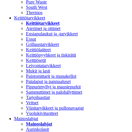
Pure Waste
South West
Thermos
Keittiötarvikkeet
Keittiötarvikkeet
Aterimet ja ottimet
Ensiapulaukut ja -tarvikkeet
Essut
Grillaustarvikkeet
Keittiölaitteet
Keittiöpyyhkeet ja tiskirätit
Keittiösetit
Leivontatarvikkeet
Mukit ja lasit
Paistomittarit ja munakellot
Patalaput ja pannualuset
Pippurimyllyt ja maustepurkit
Sammuttimet ja palohälyttimet
Tarjoiluastiat
Veitset
Viinitarvikkeet ja pullonavaajat
Vuolukivituotteet
Mainoslahjat
Mainoslahjat
Aurinkolasit