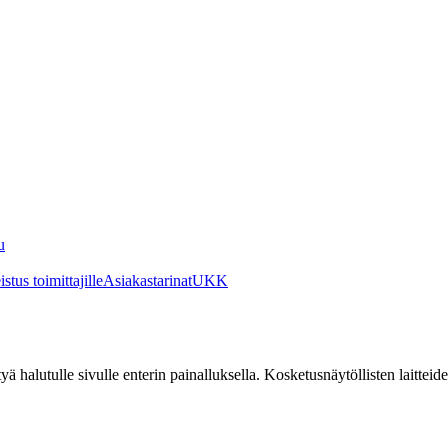
u
stus toimittajille
Asiakastarinat
UKK
irtyä halutulle sivulle enterin painalluksella. Kosketusnäytöllisten laittei