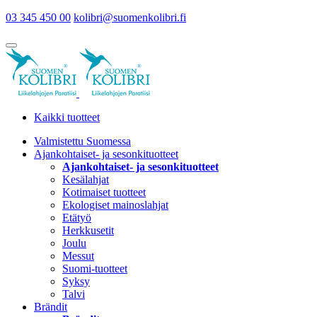
03 345 450 00
kolibri@suomenkolibri.fi
Kaikki tuotteet
Valmistettu Suomessa
Ajankohtaiset- ja sesonkituotteet
Ajankohtaiset- ja sesonkituotteet
Kesälahjat
Kotimaiset tuotteet
Ekologiset mainoslahjat
Etätyö
Herkkusetit
Joulu
Messut
Suomi-tuotteet
Syksy
Talvi
Brändit