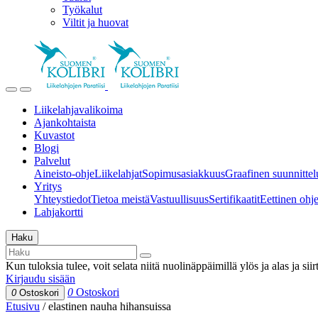
Työkalut
Viltit ja huovat
Liikelahjavalikoima
Ajankohtaista
Kuvastot
Blogi
Palvelut
Aineisto-ohje
Liikelahjat
Sopimusasiakkuus
Graafinen suunnittel
Yritys
Yhteystiedot
Tietoa meistä
Vastuullisuus
Sertifikaatit
Eettinen ohjei
Lahjakortti
Haku
Kun tuloksia tulee, voit selata niitä nuolinäppäimillä ylös ja alas ja si
Kirjaudu sisään
0
Ostoskori
0
Ostoskori
Etusivu
/
elastinen nauha hihansuissa