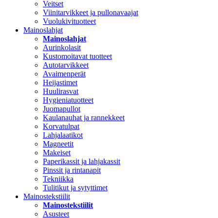
Veitset
Viinitarvikkeet ja pullonavaajat
Vuolukivituotteet
Mainoslahjat
Mainoslahjat
Aurinkolasit
Kustomoitavat tuotteet
Autotarvikkeet
Avaimenperät
Heijastimet
Huulirasvat
Hygieniatuotteet
Juomapullot
Kaulanauhat ja rannekkeet
Korvatulpat
Lahjalaatikot
Magneetit
Makeiset
Paperikassit ja lahjakassit
Pinssit ja rintanapit
Tekniikka
Tulitikut ja sytyttimet
Mainostekstiilit
Mainostekstiilit
Asusteet