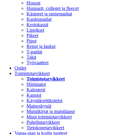
Housut
Hupparit, colleget ja fleecet
Käsineet ja rannenauhat
Kauluspaidat
Kestokassit
Lippikset
Pikeet
Pipot
Reput ja laukut
T-paidat
Takit
Työvaatteet
Outlet
Toimistotarvikkeet
Toimistotarvikkeet
Hiirimatot
Kalenterit
Kansiot
Käyntikorttikotelot
Mainoskynät
Muistikirjat ja muistilaput
Muut toimistotarvikkeet
Puhelintarvikkeet
Tietokonetarvikkeet
Vapaa-ajan ja kodin tuotteet