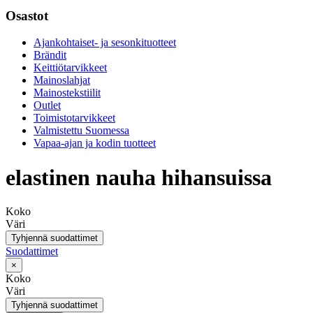
Osastot
Ajankohtaiset- ja sesonkituotteet
Brändit
Keittiötarvikkeet
Mainoslahjat
Mainostekstiilit
Outlet
Toimistotarvikkeet
Valmistettu Suomessa
Vapaa-ajan ja kodin tuotteet
elastinen nauha hihansuissa
Koko
Väri
Tyhjennä suodattimet
Suodattimet
×
Koko
Väri
Tyhjennä suodattimet