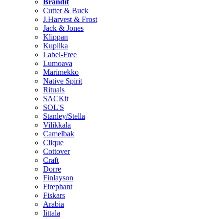
Brändit
Cutter & Buck
J.Harvest & Frost
Jack & Jones
Klippan
Kupilka
Label-Free
Lumoava
Marimekko
Native Spirit
Rituals
SACKit
SOL'S
Stanley/Stella
Vilikkala
Camelbak
Clique
Cottover
Craft
Dorre
Finlayson
Firephant
Fiskars
Arabia
Iittala