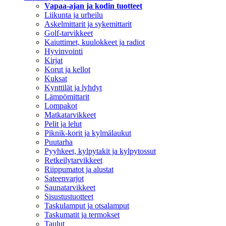
Vapaa-ajan ja kodin tuotteet
Liikunta ja urheilu
Askelmittarit ja sykemittarit
Golf-tarvikkeet
Kaiuttimet, kuulokkeet ja radiot
Hyvinvointi
Kirjat
Korut ja kellot
Kuksat
Kynttilät ja lyhdyt
Lämpömittarit
Lompakot
Matkatarvikkeet
Pelit ja lelut
Piknik-korit ja kylmälaukut
Puutarha
Pyyhkeet, kylpytakit ja kylpytossut
Retkeilytarvikkeet
Riippumatot ja alustat
Sateenvarjot
Saunatarvikkeet
Sisustustuotteet
Taskulamput ja otsalamput
Taskumatit ja termokset
Taulut