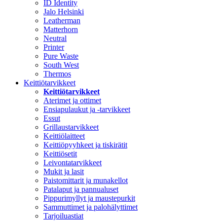
ID Identity
Jalo Helsinki
Leatherman
Matterhorn
Neutral
Printer
Pure Waste
South West
Thermos
Keittiötarvikkeet
Keittiötarvikkeet
Aterimet ja ottimet
Ensiapulaukut ja -tarvikkeet
Essut
Grillaustarvikkeet
Keittiölaitteet
Keittiöpyyhkeet ja tiskirätit
Keittiösetit
Leivontatarvikkeet
Mukit ja lasit
Paistomittarit ja munakellot
Patalaput ja pannualuset
Pippurimyllyt ja maustepurkit
Sammuttimet ja palohälyttimet
Tarjoiluastiat