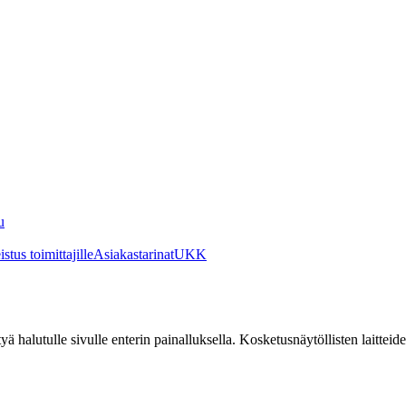
u
stus toimittajille
Asiakastarinat
UKK
irtyä halutulle sivulle enterin painalluksella. Kosketusnäytöllisten laittei