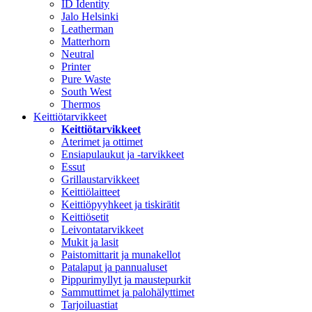
ID Identity
Jalo Helsinki
Leatherman
Matterhorn
Neutral
Printer
Pure Waste
South West
Thermos
Keittiötarvikkeet
Keittiötarvikkeet
Aterimet ja ottimet
Ensiapulaukut ja -tarvikkeet
Essut
Grillaustarvikkeet
Keittiölaitteet
Keittiöpyyhkeet ja tiskirätit
Keittiösetit
Leivontatarvikkeet
Mukit ja lasit
Paistomittarit ja munakellot
Patalaput ja pannualuset
Pippurimyllyt ja maustepurkit
Sammuttimet ja palohälyttimet
Tarjoiluastiat