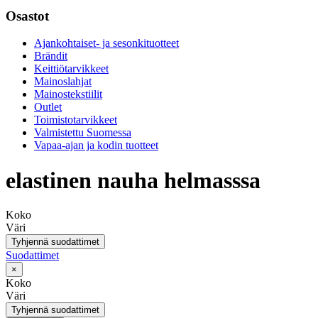
Osastot
Ajankohtaiset- ja sesonkituotteet
Brändit
Keittiötarvikkeet
Mainoslahjat
Mainostekstiilit
Outlet
Toimistotarvikkeet
Valmistettu Suomessa
Vapaa-ajan ja kodin tuotteet
elastinen nauha helmasssa
Koko
Väri
Tyhjennä suodattimet
Suodattimet
×
Koko
Väri
Tyhjennä suodattimet