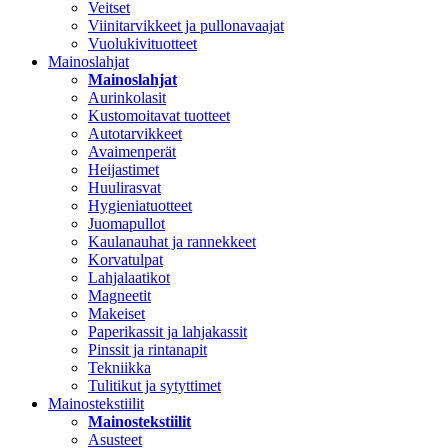
Veitset
Viinitarvikkeet ja pullonavaajat
Vuolukivituotteet
Mainoslahjat
Mainoslahjat
Aurinkolasit
Kustomoitavat tuotteet
Autotarvikkeet
Avaimenperät
Heijastimet
Huulirasvat
Hygieniatuotteet
Juomapullot
Kaulanauhat ja rannekkeet
Korvatulpat
Lahjalaatikot
Magneetit
Makeiset
Paperikassit ja lahjakassit
Pinssit ja rintanapit
Tekniikka
Tulitikut ja sytyttimet
Mainostekstiilit
Mainostekstiilit
Asusteet