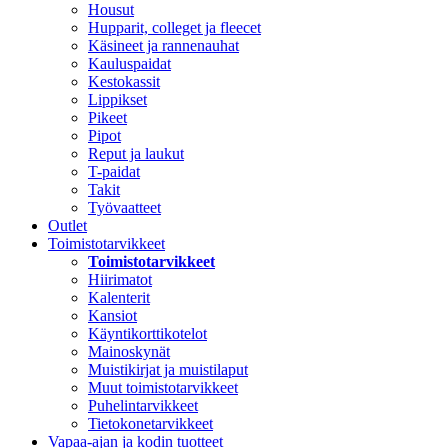
Housut
Hupparit, colleget ja fleecet
Käsineet ja rannenauhat
Kauluspaidat
Kestokassit
Lippikset
Pikeet
Pipot
Reput ja laukut
T-paidat
Takit
Työvaatteet
Outlet
Toimistotarvikkeet
Toimistotarvikkeet
Hiirimatot
Kalenterit
Kansiot
Käyntikorttikotelot
Mainoskynät
Muistikirjat ja muistilaput
Muut toimistotarvikkeet
Puhelintarvikkeet
Tietokonetarvikkeet
Vapaa-ajan ja kodin tuotteet