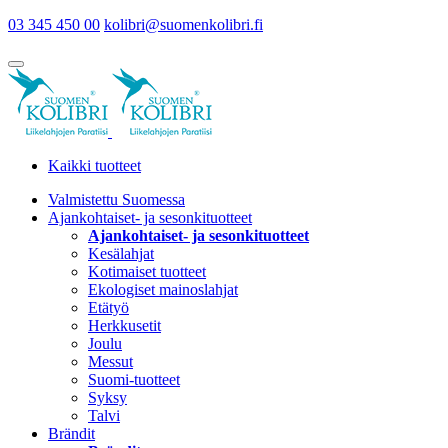
03 345 450 00
kolibri@suomenkolibri.fi
Kaikki tuotteet
Valmistettu Suomessa
Ajankohtaiset- ja sesonkituotteet
Ajankohtaiset- ja sesonkituotteet
Kesälahjat
Kotimaiset tuotteet
Ekologiset mainoslahjat
Etätyö
Herkkusetit
Joulu
Messut
Suomi-tuotteet
Syksy
Talvi
Brändit