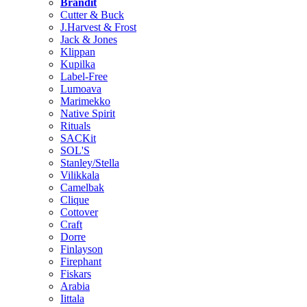
Brändit
Cutter & Buck
J.Harvest & Frost
Jack & Jones
Klippan
Kupilka
Label-Free
Lumoava
Marimekko
Native Spirit
Rituals
SACKit
SOL'S
Stanley/Stella
Vilikkala
Camelbak
Clique
Cottover
Craft
Dorre
Finlayson
Firephant
Fiskars
Arabia
Iittala