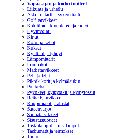
Vapaa-ajan ja kodin tuotteet
Liikunta ja urheilu
Askelmittarit ja sykemittarit
Golf-tarvikkeet
Kaiuttimet, kuulokkeet ja radiot
Hyvinvointi
Kirjat
Korut ja kellot
Kuksat
Kynttilät ja lyhdyt
Lämpömittarit
Lompakot
Matkatarvikkeet
Pelit ja lelut
Piknik-korit ja kylmälaukut
Puutarha
Pyyhkeet, kylpytakit ja kylpytossut
Retkeilytarvikkeet
Riippumatot ja alustat
Sateenvarjot
Saunatarvikkeet
Sisustustuotteet
Taskulamput ja otsalamput
Taskumatit ja termokset
Taulut