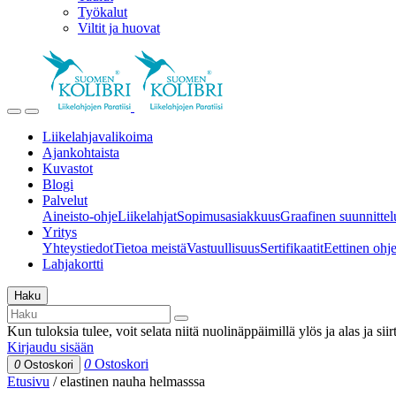
Työkalut
Viltit ja huovat
Liikelahjavalikoima
Ajankohtaista
Kuvastot
Blogi
Palvelut
Aineisto-ohje
Liikelahjat
Sopimusasiakkuus
Graafinen suunnittel
Yritys
Yhteystiedot
Tietoa meistä
Vastuullisuus
Sertifikaatit
Eettinen ohjei
Lahjakortti
Haku
Kun tuloksia tulee, voit selata niitä nuolinäppäimillä ylös ja alas ja si
Kirjaudu sisään
0
Ostoskori
0
Ostoskori
Etusivu
/
elastinen nauha helmasssa