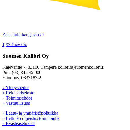
Zeus kuitukangaskassi
1,93
€
alv. 0%
Suomen Kolibri Oy
Kalevantie 7, 33100 Tampere kolibri(a)suomenkolibri.fi
Puh. (03) 345 45 000
Y-tunnus: 0833183-2
» Yhteystiedot
» Rekisteriseloste
»
Toimitusehdot
» Vastuullisuus
» Laatu- ja ympäristöpolitiikka
» Eettinen ohjeistus toimittajille
» Evästeasetukset