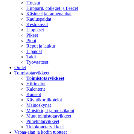
Housut
Hupparit, colleget ja fleecet
Käsineet ja rannenauhat
Kauluspaidat
Kestokassit
Lippikset
Pikeet
Pipot
Reput ja laukut
T-paidat
Takit
Työvaatteet
Outlet
Toimistotarvikkeet
Toimistotarvikkeet
Hiirimatot
Kalenterit
Kansiot
Käyntikorttikotelot
Mainoskynät
Muistikirjat ja muistilaput
Muut toimistotarvikkeet
Puhelintarvikkeet
Tietokonetarvikkeet
Vapaa-ajan ja kodin tuotteet