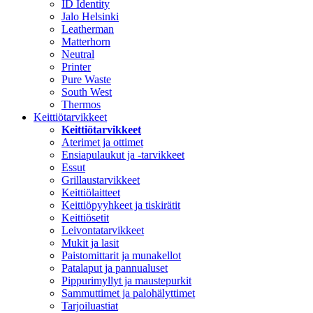
ID Identity
Jalo Helsinki
Leatherman
Matterhorn
Neutral
Printer
Pure Waste
South West
Thermos
Keittiötarvikkeet
Keittiötarvikkeet
Aterimet ja ottimet
Ensiapulaukut ja -tarvikkeet
Essut
Grillaustarvikkeet
Keittiölaitteet
Keittiöpyyhkeet ja tiskirätit
Keittiösetit
Leivontatarvikkeet
Mukit ja lasit
Paistomittarit ja munakellot
Patalaput ja pannualuset
Pippurimyllyt ja maustepurkit
Sammuttimet ja palohälyttimet
Tarjoiluastiat