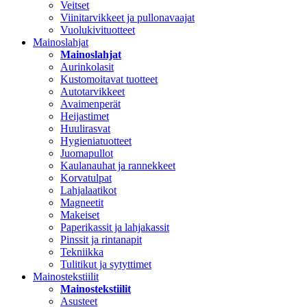
Veitset
Viinitarvikkeet ja pullonavaajat
Vuolukivituotteet
Mainoslahjat
Mainoslahjat
Aurinkolasit
Kustomoitavat tuotteet
Autotarvikkeet
Avaimenperät
Heijastimet
Huulirasvat
Hygieniatuotteet
Juomapullot
Kaulanauhat ja rannekkeet
Korvatulpat
Lahjalaatikot
Magneetit
Makeiset
Paperikassit ja lahjakassit
Pinssit ja rintanapit
Tekniikka
Tulitikut ja sytyttimet
Mainostekstiilit
Mainostekstiilit
Asusteet