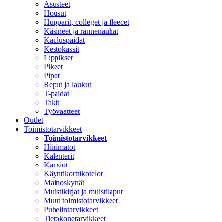
Asusteet
Housut
Hupparit, colleget ja fleecet
Käsineet ja rannenauhat
Kauluspaidat
Kestokassit
Lippikset
Pikeet
Pipot
Reput ja laukut
T-paidat
Takit
Työvaatteet
Outlet
Toimistotarvikkeet
Toimistotarvikkeet
Hiirimatot
Kalenterit
Kansiot
Käyntikorttikotelot
Mainoskynät
Muistikirjat ja muistilaput
Muut toimistotarvikkeet
Puhelintarvikkeet
Tietokonetarvikkeet