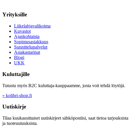
Yrityksille
Liikelahjavalikoima
Kuvastot
Ajankohtaista
Sopimusasiakkuus
Sunnittelupalvelut
Asiakastarinat
Blogi
UKK
Kuluttajille
Tutustu myös B2C kuluttaja-kauppaamme, josta voit tehdä löytöjä.
» kolibri-shop.fi
Uutiskirje
Tilaa kuukausittaiset uutiskirjeet sähköpostiisi, saat tietoa tarjouksista
ja tuoteuutuuksista.