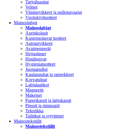
Tarjoiluastiat
Veitset
Viinitarvikkeet ja pullonavaajat
Vuolukivituotteet
Mainoslahjat
Mainoslahjat
Aurinkolasit
Kustomoitavat tuotteet
Autotarvikkeet
Avaimenperät
Heijastimet
Huulirasvat
Hygieniatuotteet
Juomapullot
Kaulanauhat ja rannekkeet
Korvatulpat
Lahjalaatikot
Magneetit
Makeiset
Paperikassit ja lahjakassit
Pinssit ja rintanapit
Tekniikka
Tulitikut ja sytyttimet
Mainostekstiilit
Mainostekstiilit