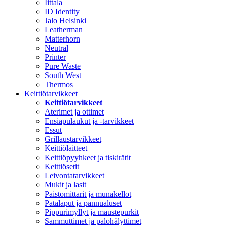
Iittala
ID Identity
Jalo Helsinki
Leatherman
Matterhorn
Neutral
Printer
Pure Waste
South West
Thermos
Keittiötarvikkeet
Keittiötarvikkeet
Aterimet ja ottimet
Ensiapulaukut ja -tarvikkeet
Essut
Grillaustarvikkeet
Keittiölaitteet
Keittiöpyyhkeet ja tiskirätit
Keittiösetit
Leivontatarvikkeet
Mukit ja lasit
Paistomittarit ja munakellot
Patalaput ja pannualuset
Pippurimyllyt ja maustepurkit
Sammuttimet ja palohälyttimet