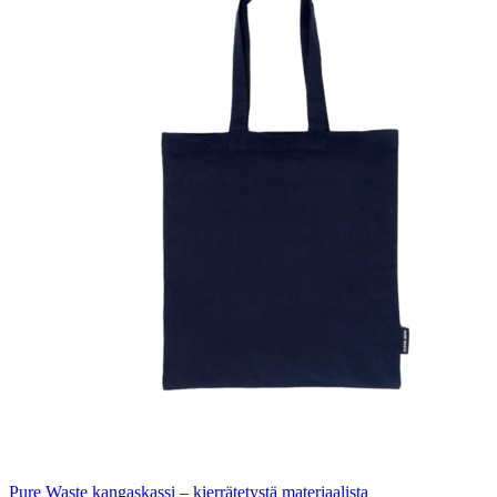
Pure Waste kangaskassi – kierrätetystä materiaalista