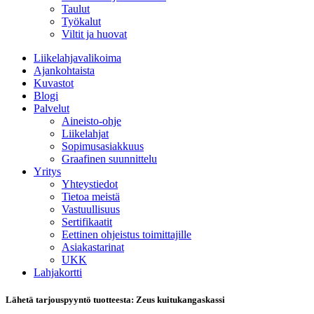
Taulut
Työkalut
Viltit ja huovat
Liikelahjavalikoima
Ajankohtaista
Kuvastot
Blogi
Palvelut
Aineisto-ohje
Liikelahjat
Sopimusasiakkuus
Graafinen suunnittelu
Yritys
Yhteystiedot
Tietoa meistä
Vastuullisuus
Sertifikaatit
Eettinen ohjeistus toimittajille
Asiakastarinat
UKK
Lahjakortti
Lähetä tarjouspyyntö tuotteesta: Zeus kuitukangaskassi