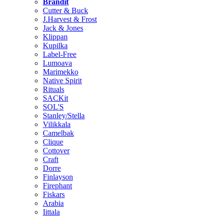
Brändit
Cutter & Buck
J.Harvest & Frost
Jack & Jones
Klippan
Kupilka
Label-Free
Lumoava
Marimekko
Native Spirit
Rituals
SACKit
SOL'S
Stanley/Stella
Vilikkala
Camelbak
Clique
Cottover
Craft
Dorre
Finlayson
Firephant
Fiskars
Arabia
Iittala