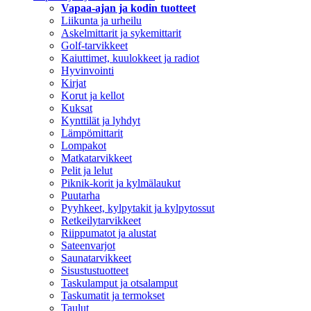
Vapaa-ajan ja kodin tuotteet
Liikunta ja urheilu
Askelmittarit ja sykemittarit
Golf-tarvikkeet
Kaiuttimet, kuulokkeet ja radiot
Hyvinvointi
Kirjat
Korut ja kellot
Kuksat
Kynttilät ja lyhdyt
Lämpömittarit
Lompakot
Matkatarvikkeet
Pelit ja lelut
Piknik-korit ja kylmälaukut
Puutarha
Pyyhkeet, kylpytakit ja kylpytossut
Retkeilytarvikkeet
Riippumatot ja alustat
Sateenvarjot
Saunatarvikkeet
Sisustustuotteet
Taskulamput ja otsalamput
Taskumatit ja termokset
Taulut