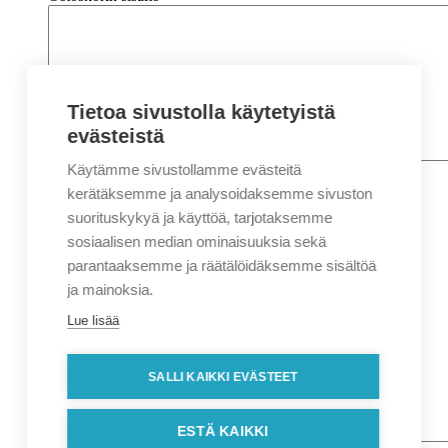
Tietoa sivustolla käytetyistä
evästeistä
Käytämme sivustollamme evästeitä
Nimi
*
Etunimi
kerätäksemme ja analysoidaksemme sivuston
Sukunimi
suorituskykyä ja käyttöä, tarjotaksemme
Yritys
sosiaalisen median ominaisuuksia sekä
parantaaksemme ja räätälöidäksemme sisältöä
Sähköposti
*
ja mainoksia.
Puhelin
*
Lue lisää
Osoitetiedot
Lähiosoite
SALLI KAIKKI EVÄSTEET
Kaupunki
Postinumero
Viesti
ESTÄ KAIKKI