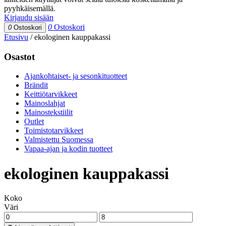
pyyhkäisemällä.
Kirjaudu sisään
0
Ostoskori
0
Ostoskori
Etusivu
/
ekologinen kauppakassi
Osastot
Ajankohtaiset- ja sesonkituotteet
Brändit
Keittiötarvikkeet
Mainoslahjat
Mainostekstiilit
Outlet
Toimistotarvikkeet
Valmistettu Suomessa
Vapaa-ajan ja kodin tuotteet
ekologinen kauppakassi
Koko
Väri