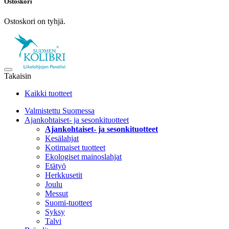
Ostoskori
Ostoskori on tyhjä.
Takaisin
Kaikki tuotteet
Valmistettu Suomessa
Ajankohtaiset- ja sesonkituotteet
Ajankohtaiset- ja sesonkituotteet
Kesälahjat
Kotimaiset tuotteet
Ekologiset mainoslahjat
Etätyö
Herkkusetit
Joulu
Messut
Suomi-tuotteet
Syksy
Talvi