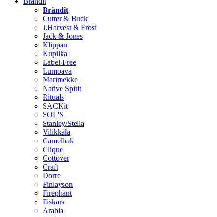
Brändit
Brändit
Cutter & Buck
J.Harvest & Frost
Jack & Jones
Klippan
Kupilka
Label-Free
Lumoava
Marimekko
Native Spirit
Rituals
SACKit
SOL'S
Stanley/Stella
Vilikkala
Camelbak
Clique
Cottover
Craft
Dorre
Finlayson
Firephant
Fiskars
Arabia