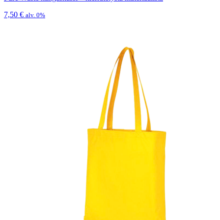
7,50
€
alv. 0%