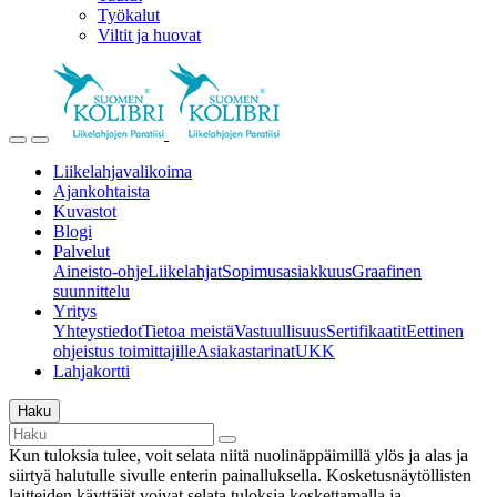
Työkalut
Viltit ja huovat
Liikelahjavalikoima
Ajankohtaista
Kuvastot
Blogi
Palvelut
Aineisto-ohje
Liikelahjat
Sopimusasiakkuus
Graafinen
suunnittelu
Yritys
Yhteystiedot
Tietoa meistä
Vastuullisuus
Sertifikaatit
Eettinen
ohjeistus toimittajille
Asiakastarinat
UKK
Lahjakortti
Haku
Kun tuloksia tulee, voit selata niitä nuolinäppäimillä ylös ja alas ja
siirtyä halutulle sivulle enterin painalluksella. Kosketusnäytöllisten
laitteiden käyttäjät voivat selata tuloksia koskettamalla ja