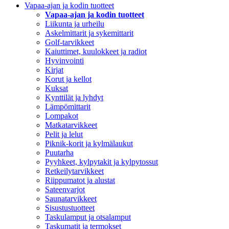
Vapaa-ajan ja kodin tuotteet
Vapaa-ajan ja kodin tuotteet
Liikunta ja urheilu
Askelmittarit ja sykemittarit
Golf-tarvikkeet
Kaiuttimet, kuulokkeet ja radiot
Hyvinvointi
Kirjat
Korut ja kellot
Kuksat
Kynttilät ja lyhdyt
Lämpömittarit
Lompakot
Matkatarvikkeet
Pelit ja lelut
Piknik-korit ja kylmälaukut
Puutarha
Pyyhkeet, kylpytakit ja kylpytossut
Retkeilytarvikkeet
Riippumatot ja alustat
Sateenvarjot
Saunatarvikkeet
Sisustustuotteet
Taskulamput ja otsalamput
Taskumatit ja termokset