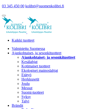
03 345 450 00
kolibri@suomenkolibri.fi
Kaikki tuotteet
Valmistettu Suomessa
Ajankohtaiset- ja sesonkituotteet
Ajankohtaiset- ja sesonkituotteet
Kesälahjat
Kotimaiset tuotteet
Ekologiset mainoslahjat
Etätyö
Herkkusetit
Joulu
Messut
Suomi-tuotteet
Syksy
Talvi
Brändit