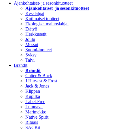
Ajankohtaiset- ja sesonkituotteet
Ajankohtaiset- ja sesonkituotteet
Kesälahjat
Kotimaiset tuotteet
Ekologiset mainoslahjat
Etätyö
Herkkusetit
Joulu
Messut
Suomi-tuotteet
Syksy
Talvi
Brändit
Brändit
Cutter & Buck
J.Harvest & Frost
Jack & Jones
Klippan
Kupilka
Label-Free
Lumoava
Marimekko
Native Spirit
Rituals
SACKit