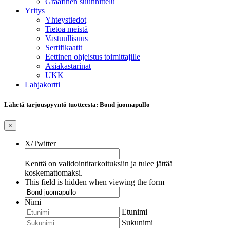
Graafinen suunnittelu
Yritys
Yhteystiedot
Tietoa meistä
Vastuullisuus
Sertifikaatit
Eettinen ohjeistus toimittajille
Asiakastarinat
UKK
Lahjakortti
Lähetä tarjouspyyntö tuotteesta: Bond juomapullo
×
X/Twitter
Kenttä on validointitarkoituksiin ja tulee jättää
koskemattomaksi.
This field is hidden when viewing the form
Nimi
Etunimi
Sukunimi