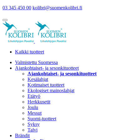
03 345 450 00
kolibri@suomenkolibri.fi
Kaikki tuotteet
Valmistettu Suomessa
Ajankohtaiset- ja sesonkituotteet
Ajankohtaiset- ja sesonkituotteet
Kesälahjat
Kotimaiset tuotteet
Ekologiset mainoslahjat
Etätyö
Herkkusetit
Joulu
Messut
Suomi-tuotteet
Syksy
Talvi
Brändit