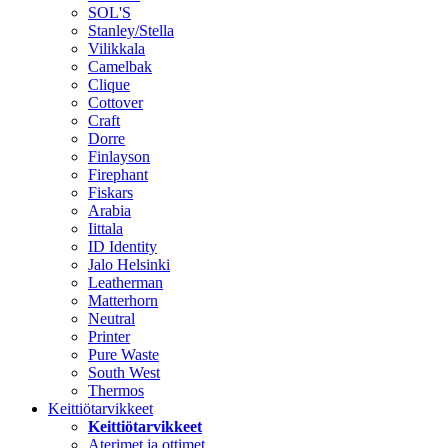
SOL'S
Stanley/Stella
Vilikkala
Camelbak
Clique
Cottover
Craft
Dorre
Finlayson
Firephant
Fiskars
Arabia
Iittala
ID Identity
Jalo Helsinki
Leatherman
Matterhorn
Neutral
Printer
Pure Waste
South West
Thermos
Keittiötarvikkeet
Keittiötarvikkeet
Aterimet ja ottimet