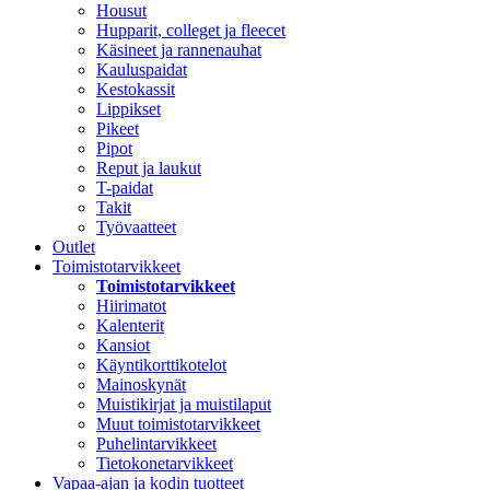
Housut
Hupparit, colleget ja fleecet
Käsineet ja rannenauhat
Kauluspaidat
Kestokassit
Lippikset
Pikeet
Pipot
Reput ja laukut
T-paidat
Takit
Työvaatteet
Outlet
Toimistotarvikkeet
Toimistotarvikkeet
Hiirimatot
Kalenterit
Kansiot
Käyntikorttikotelot
Mainoskynät
Muistikirjat ja muistilaput
Muut toimistotarvikkeet
Puhelintarvikkeet
Tietokonetarvikkeet
Vapaa-ajan ja kodin tuotteet