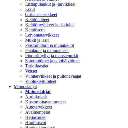
Ensiapulaukut ja -tarvikkeet
Essut
Grillaustarvikkeet
Keittiölaitteet
Keittiöpyyhkeet ja tiskirätit
Keittiösetit
Leivontatarvikkeet
Mukit ja lasit
Paistomittarit ja munakellot
Patalaput ja pannualuset
Pippurimyllyt ja maustepurkit
Sammuttimet ja palohälyttimet
Tarjoiluastiat
Veitset
Viinitarvikkeet ja pullonavaajat
Vuolukivituotteet
Mainoslahjat
Mainoslahjat
Aurinkolasit
Kustomoitavat tuotteet
Autotarvikkeet
Avaimenperät
Heijastimet
Huulirasvat
Hygieniatuotteet