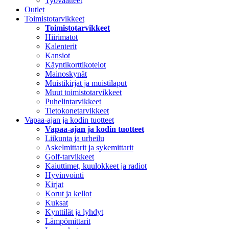
Työvaatteet
Outlet
Toimistotarvikkeet
Toimistotarvikkeet
Hiirimatot
Kalenterit
Kansiot
Käyntikorttikotelot
Mainoskynät
Muistikirjat ja muistilaput
Muut toimistotarvikkeet
Puhelintarvikkeet
Tietokonetarvikkeet
Vapaa-ajan ja kodin tuotteet
Vapaa-ajan ja kodin tuotteet
Liikunta ja urheilu
Askelmittarit ja sykemittarit
Golf-tarvikkeet
Kaiuttimet, kuulokkeet ja radiot
Hyvinvointi
Kirjat
Korut ja kellot
Kuksat
Kynttilät ja lyhdyt
Lämpömittarit