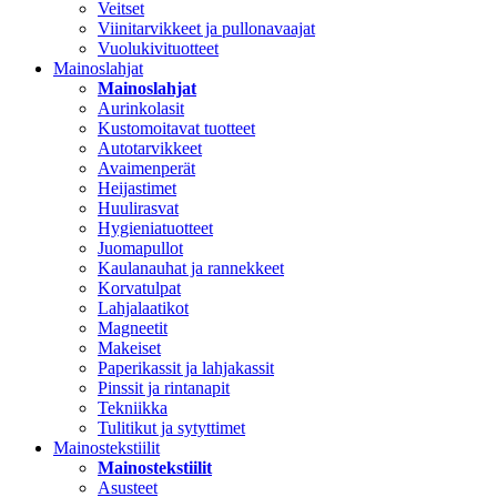
Veitset
Viinitarvikkeet ja pullonavaajat
Vuolukivituotteet
Mainoslahjat
Mainoslahjat
Aurinkolasit
Kustomoitavat tuotteet
Autotarvikkeet
Avaimenperät
Heijastimet
Huulirasvat
Hygieniatuotteet
Juomapullot
Kaulanauhat ja rannekkeet
Korvatulpat
Lahjalaatikot
Magneetit
Makeiset
Paperikassit ja lahjakassit
Pinssit ja rintanapit
Tekniikka
Tulitikut ja sytyttimet
Mainostekstiilit
Mainostekstiilit
Asusteet