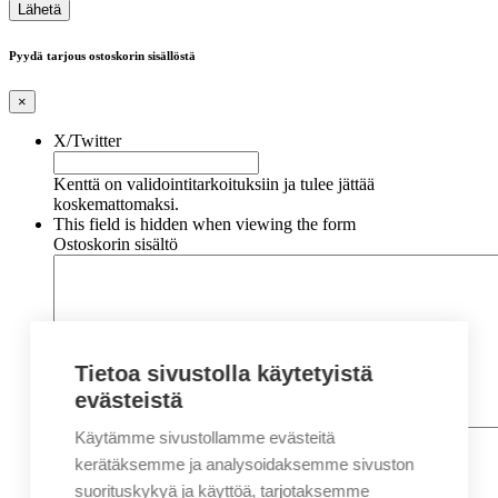
Pyydä tarjous ostoskorin sisällöstä
×
X/Twitter
Kenttä on validointitarkoituksiin ja tulee jättää
koskemattomaksi.
This field is hidden when viewing the form
Ostoskorin sisältö
Tietoa sivustolla käytetyistä
evästeistä
Käytämme sivustollamme evästeitä
Nimi
*
Etunimi
kerätäksemme ja analysoidaksemme sivuston
Sukunimi
suorituskykyä ja käyttöä, tarjotaksemme