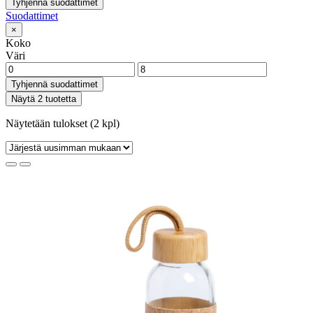
Tyhjennä suodattimet
Suodattimet
×
Koko
Väri
Tyhjennä suodattimet
Näytä 2 tuotetta
Näytetään tulokset (2 kpl)