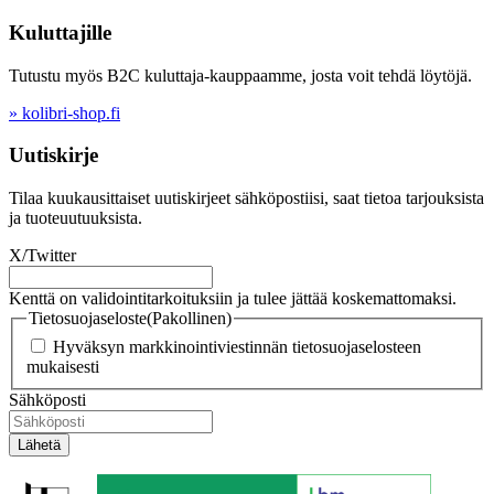
Kuluttajille
Tutustu myös B2C kuluttaja-kauppaamme, josta voit tehdä löytöjä.
» kolibri-shop.fi
Uutiskirje
Tilaa kuukausittaiset uutiskirjeet sähköpostiisi, saat tietoa tarjouksista
ja tuoteuutuuksista.
X/Twitter
Kenttä on validointitarkoituksiin ja tulee jättää koskemattomaksi.
Tietosuojaseloste
(Pakollinen)
Hyväksyn markkinointiviestinnän tietosuojaselosteen
mukaisesti
Sähköposti