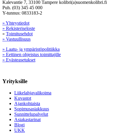
Kalevantie 7, 33100 Tampere kolibri(a)suomenkolibri.fi
Puh. (03) 345 45 000
Y-tunnus: 0833183-2
» Yhteystiedot
» Rekisteriseloste
»
Toimitusehdot
» Vastuullisuus
» Laatu- ja ympäristöpolitiikka
» Eettinen ohjeistus toimittajille
» Evästeasetukset
Yrityksille
Liikelahjavalikoima
Kuvastot
Ajankohtaista
Sopimusasiakkuus
Sunnittelupalvelut
Asiakastarinat
Blogi
UKK