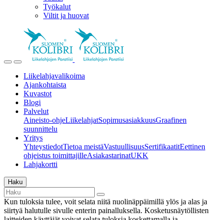
Työkalut
Viltit ja huovat
Liikelahjavalikoima
Ajankohtaista
Kuvastot
Blogi
Palvelut
Aineisto-ohje
Liikelahjat
Sopimusasiakkuus
Graafinen
suunnittelu
Yritys
Yhteystiedot
Tietoa meistä
Vastuullisuus
Sertifikaatit
Eettinen
ohjeistus toimittajille
Asiakastarinat
UKK
Lahjakortti
Haku
Kun tuloksia tulee, voit selata niitä nuolinäppäimillä ylös ja alas ja
siirtyä halutulle sivulle enterin painalluksella. Kosketusnäytöllisten
laitteiden käyttäjät voivat selata tuloksia koskettamalla ja