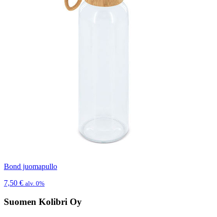
Bond juomapullo
7,50
€
alv. 0%
Suomen Kolibri Oy