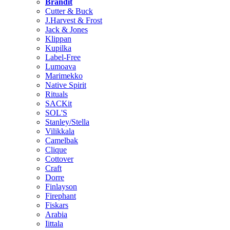
Brändit
Cutter & Buck
J.Harvest & Frost
Jack & Jones
Klippan
Kupilka
Label-Free
Lumoava
Marimekko
Native Spirit
Rituals
SACKit
SOL'S
Stanley/Stella
Vilikkala
Camelbak
Clique
Cottover
Craft
Dorre
Finlayson
Firephant
Fiskars
Arabia
Iittala