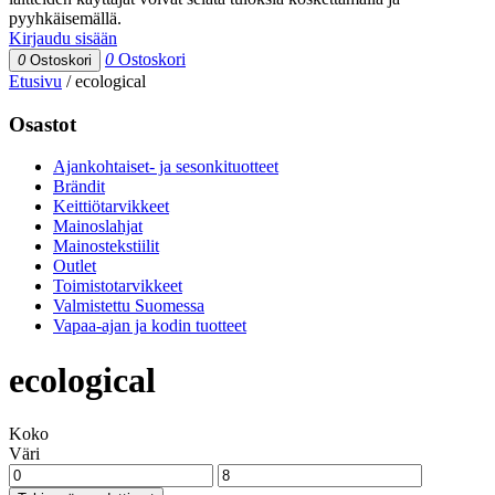
pyyhkäisemällä.
Kirjaudu sisään
0
Ostoskori
0
Ostoskori
Etusivu
/
ecological
Osastot
Ajankohtaiset- ja sesonkituotteet
Brändit
Keittiötarvikkeet
Mainoslahjat
Mainostekstiilit
Outlet
Toimistotarvikkeet
Valmistettu Suomessa
Vapaa-ajan ja kodin tuotteet
ecological
Koko
Väri