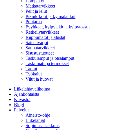
Lompakot
Matkatarvikkeet
Pelit ja lelut
Piknik-korit ja kylmälaukut
Puutarha
Pyyhkeet, kylpytakit ja kylpytossut
Retkeilytarvikkeet
Riippumatot ja alustat
Sateenvarjot
Saunatarvikkeet
Sisustustuotteet
Taskulamput ja otsalamput
Taskumatit ja termokset
Taulut
Työkalut
Viltit ja huovat
Liikelahjavalikoima
Ajankohtaista
Kuvastot
Blogi
Palvelut
Aineisto-ohje
Liikelahjat
Sopimusasiakkuus