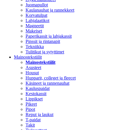
Juomapullot
Kaulanauhat ja rannekkeet
Korvatulpat
Lahjalaatikot
Magneetit
Makeiset
Paperikassit ja lahjakassit
Pinssit ja rintanapit
Tekniikka
Tulitikut ja sytyttimet
Mainostekstiilit
Mainostekstiilit
Asusteet
Housut
Hupparit, colleget ja fleecet
Käsineet ja rannenauhat
Kauluspaidat
Kestokassit
Lippikset
Pikeet
Pipot
Reput ja laukut
T-paidat
Takit