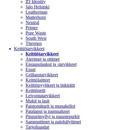
ID Identity
Jalo Helsinki
Leatherman
Matterhorn
Neutral
Printer
Pure Waste
South West
Thermos
Keittiötarvikkeet
Keittiötarvikkeet
Aterimet ja ottimet
Ensiapulaukut ja -tarvikkeet
Essut
Grillaustarvikkeet
Keittiölaitteet
Keittiöpyyhkeet ja tiskirätit
Keittiösetit
Leivontatarvikkeet
Mukit ja lasit
Paistomittarit ja munakellot
Patalaput ja pannualuset
Pippurimyllyt ja maustepurkit
Sammuttimet ja palohälyttimet
Tarjoiluastiat