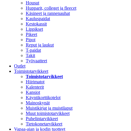
Housut
Hupparit, colleget ja fleecet
Käsineet ja rannenauhat
Kauluspaidat
Kestokassit
Lippikset
Pikeet
Pipot
Reput ja laukut
T-paidat
Takit
Työvaatteet
Outlet
Toimistotarvikkeet
Toimistotarvikkeet
Hiirimatot
Kalenterit
Kansiot
Käyntikorttikotelot
Mainoskynät
Muistikirjat ja muistilaput
Muut toimistotarvikkeet
Puhelintarvikkeet
Tietokonetarvikkeet
Vapaa-ajan ja kodin tuotteet