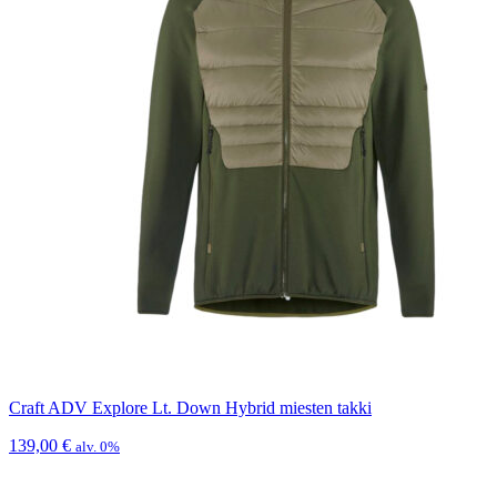
Craft ADV Explore Lt. Down Hybrid miesten takki
139,00
€
alv. 0%