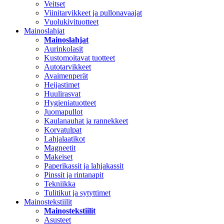
Veitset
Viinitarvikkeet ja pullonavaajat
Vuolukivituotteet
Mainoslahjat
Mainoslahjat
Aurinkolasit
Kustomoitavat tuotteet
Autotarvikkeet
Avaimenperät
Heijastimet
Huulirasvat
Hygieniatuotteet
Juomapullot
Kaulanauhat ja rannekkeet
Korvatulpat
Lahjalaatikot
Magneetit
Makeiset
Paperikassit ja lahjakassit
Pinssit ja rintanapit
Tekniikka
Tulitikut ja sytyttimet
Mainostekstiilit
Mainostekstiilit
Asusteet