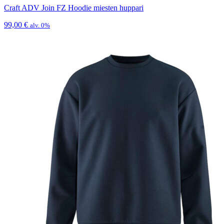
Craft ADV Join FZ Hoodie miesten huppari
99,00
€
alv. 0%