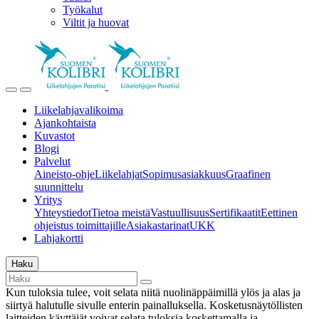
Työkalut
Viltit ja huovat
Liikelahjavalikoima
Ajankohtaista
Kuvastot
Blogi
Palvelut
Aineisto-ohje
Liikelahjat
Sopimusasiakkuus
Graafinen
suunnittelu
Yritys
Yhteystiedot
Tietoa meistä
Vastuullisuus
Sertifikaatit
Eettinen
ohjeistus toimittajille
Asiakastarinat
UKK
Lahjakortti
Haku
Kun tuloksia tulee, voit selata niitä nuolinäppäimillä ylös ja alas ja
siirtyä halutulle sivulle enterin painalluksella. Kosketusnäytöllisten
laitteiden käyttäjät voivat selata tuloksia koskettamalla ja