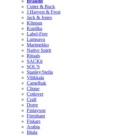
Brändit
Cutter & Buck
J.Harvest & Frost
Jack & Jones
Klippan
Kupilka
Label-Free
Lumoava
Marimekko
Native Spirit
Rituals
SACKit
SOL'S
Stanley/Stella
Vilikkala
Camelbak
Clique
Cottover
Craft
Dorre
Finlayson
Firephant
Fiskars
Arabia
Iittala