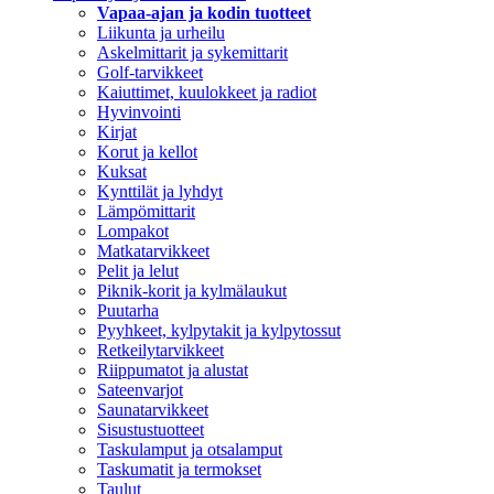
Vapaa-ajan ja kodin tuotteet
Liikunta ja urheilu
Askelmittarit ja sykemittarit
Golf-tarvikkeet
Kaiuttimet, kuulokkeet ja radiot
Hyvinvointi
Kirjat
Korut ja kellot
Kuksat
Kynttilät ja lyhdyt
Lämpömittarit
Lompakot
Matkatarvikkeet
Pelit ja lelut
Piknik-korit ja kylmälaukut
Puutarha
Pyyhkeet, kylpytakit ja kylpytossut
Retkeilytarvikkeet
Riippumatot ja alustat
Sateenvarjot
Saunatarvikkeet
Sisustustuotteet
Taskulamput ja otsalamput
Taskumatit ja termokset
Taulut