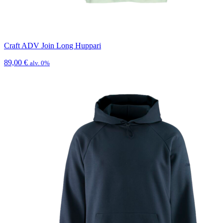
Craft ADV Join Long Huppari
89,00
€
alv. 0%