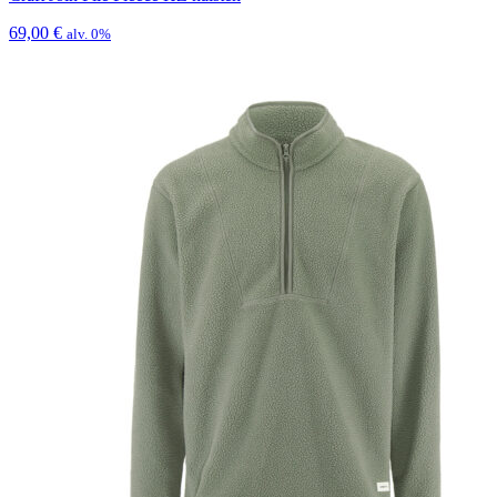
69,00
€
alv. 0%