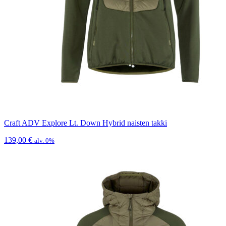
Craft ADV Explore Lt. Down Hybrid naisten takki
139,00
€
alv. 0%