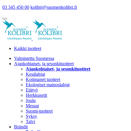
03 345 450 00
kolibri@suomenkolibri.fi
Kaikki tuotteet
Valmistettu Suomessa
Ajankohtaiset- ja sesonkituotteet
Ajankohtaiset- ja sesonkituotteet
Kesälahjat
Kotimaiset tuotteet
Ekologiset mainoslahjat
Etätyö
Herkkusetit
Joulu
Messut
Suomi-tuotteet
Syksy
Talvi
Brändit