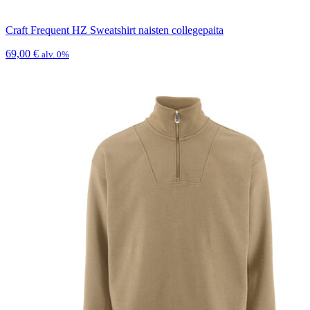
Craft Frequent HZ Sweatshirt naisten collegepaita
69,00
€
alv. 0%