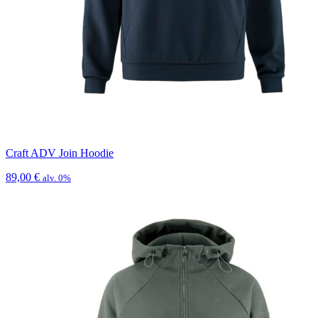
Craft ADV Join Hoodie
89,00
€
alv. 0%