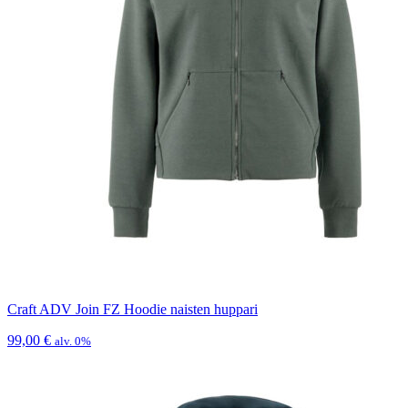
Craft ADV Join FZ Hoodie naisten huppari
99,00
€
alv. 0%