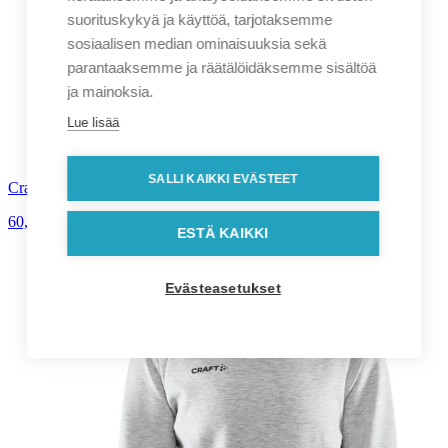
suorituskykyä ja käyttöä, tarjotaksemme
sosiaalisen median ominaisuuksia sekä
parantaaksemme ja räätälöidäksemme sisältöä
ja mainoksia.
Lue lisää
SALLI KAIKKI EVÄSTEET
Craft CORE Soul Crew miesten collegepaita
60,00
€
alv. 0%
ESTÄ KAIKKI
Evästeasetukset