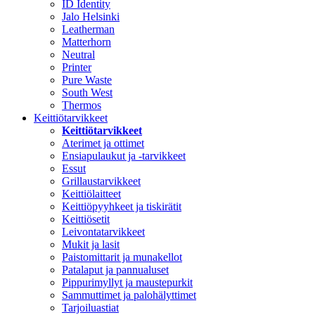
ID Identity
Jalo Helsinki
Leatherman
Matterhorn
Neutral
Printer
Pure Waste
South West
Thermos
Keittiötarvikkeet
Keittiötarvikkeet
Aterimet ja ottimet
Ensiapulaukut ja -tarvikkeet
Essut
Grillaustarvikkeet
Keittiölaitteet
Keittiöpyyhkeet ja tiskirätit
Keittiösetit
Leivontatarvikkeet
Mukit ja lasit
Paistomittarit ja munakellot
Patalaput ja pannualuset
Pippurimyllyt ja maustepurkit
Sammuttimet ja palohälyttimet
Tarjoiluastiat