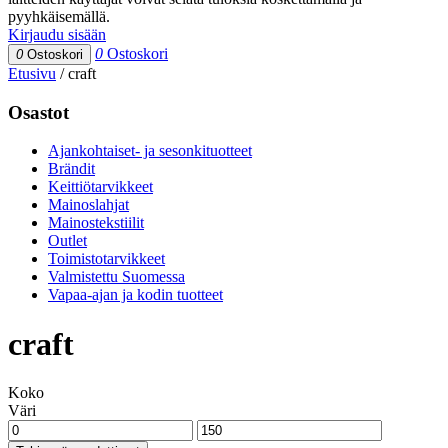
pyyhkäisemällä.
Kirjaudu sisään
0
Ostoskori
0
Ostoskori
Etusivu
/
craft
Osastot
Ajankohtaiset- ja sesonkituotteet
Brändit
Keittiötarvikkeet
Mainoslahjat
Mainostekstiilit
Outlet
Toimistotarvikkeet
Valmistettu Suomessa
Vapaa-ajan ja kodin tuotteet
craft
Koko
Väri