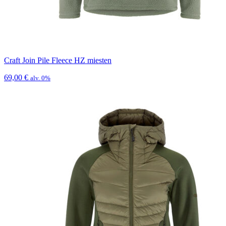
Craft Join Pile Fleece HZ miesten
69,00
€
alv. 0%