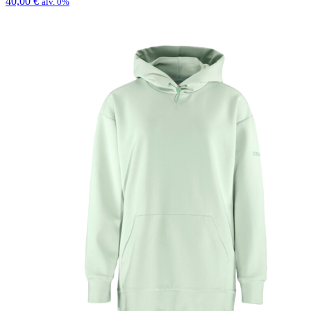
40,00
€
alv. 0%