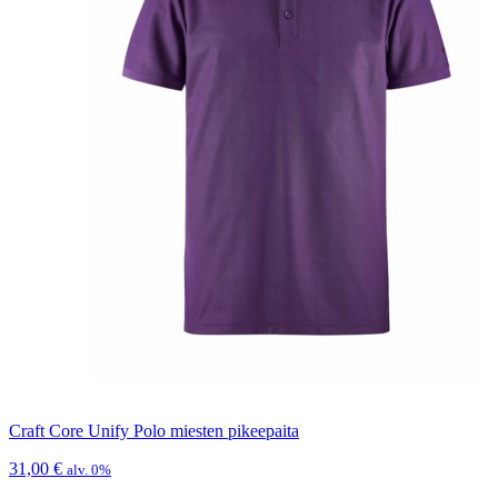
Craft Core Unify Polo miesten pikeepaita
31,00
€
alv. 0%