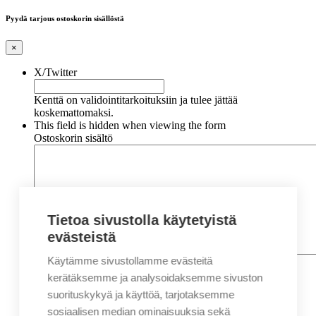
Pyydä tarjous ostoskorin sisällöstä
×
X/Twitter
Kenttä on validointitarkoituksiin ja tulee jättää
koskemattomaksi.
This field is hidden when viewing the form
Ostoskorin sisältö
Tietoa sivustolla käytetyistä
evästeistä
Käytämme sivustollamme evästeitä
Nimi
*
Etunimi
kerätäksemme ja analysoidaksemme sivuston
Sukunimi
suorituskykyä ja käyttöä, tarjotaksemme
Yritys
sosiaalisen median ominaisuuksia sekä