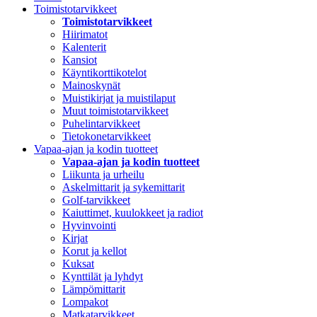
Toimistotarvikkeet
Toimistotarvikkeet
Hiirimatot
Kalenterit
Kansiot
Käyntikorttikotelot
Mainoskynät
Muistikirjat ja muistilaput
Muut toimistotarvikkeet
Puhelintarvikkeet
Tietokonetarvikkeet
Vapaa-ajan ja kodin tuotteet
Vapaa-ajan ja kodin tuotteet
Liikunta ja urheilu
Askelmittarit ja sykemittarit
Golf-tarvikkeet
Kaiuttimet, kuulokkeet ja radiot
Hyvinvointi
Kirjat
Korut ja kellot
Kuksat
Kynttilät ja lyhdyt
Lämpömittarit
Lompakot
Matkatarvikkeet