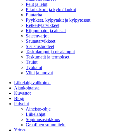
Pelit ja lelut
Piknik-korit ja kylmälaukut
Puutarha
Pyyhkeet, kylpytakit ja kylpytossut
Retkeilytarvikkeet
Riippumatot ja alustat
Sateenvarjot
Saunatarvikkeet
Sisustustuotteet
Taskulamput ja otsalamput
Taskumatit ja termokset
Taulut
Työkalut
Viltit ja huovat
Liikelahjavalikoima
Ajankohtaista
Kuvastot
Blogi
Palvelut
Aineisto-ohje
Liikelahjat
Sopimusasiakkuus
Graafinen suunnittelu
Yritys