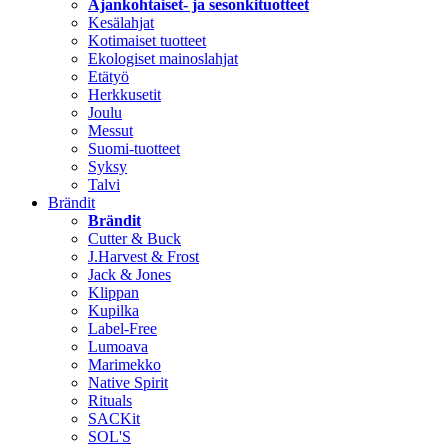
Ajankohtaiset- ja sesonkituotteet
Kesälahjat
Kotimaiset tuotteet
Ekologiset mainoslahjat
Etätyö
Herkkusetit
Joulu
Messut
Suomi-tuotteet
Syksy
Talvi
Brändit
Brändit
Cutter & Buck
J.Harvest & Frost
Jack & Jones
Klippan
Kupilka
Label-Free
Lumoava
Marimekko
Native Spirit
Rituals
SACKit
SOL'S