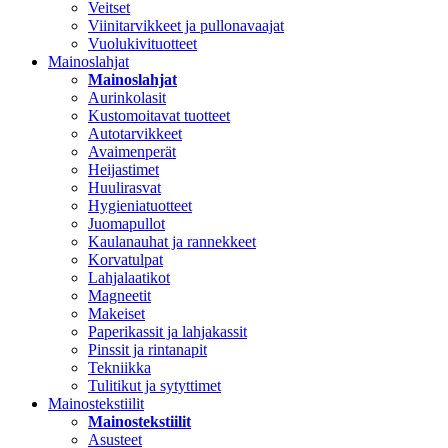
Veitset
Viinitarvikkeet ja pullonavaajat
Vuolukivituotteet
Mainoslahjat
Mainoslahjat
Aurinkolasit
Kustomoitavat tuotteet
Autotarvikkeet
Avaimenperät
Heijastimet
Huulirasvat
Hygieniatuotteet
Juomapullot
Kaulanauhat ja rannekkeet
Korvatulpat
Lahjalaatikot
Magneetit
Makeiset
Paperikassit ja lahjakassit
Pinssit ja rintanapit
Tekniikka
Tulitikut ja sytyttimet
Mainostekstiilit
Mainostekstiilit
Asusteet