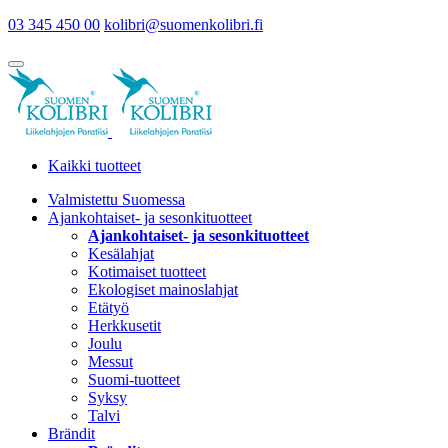
03 345 450 00
kolibri@suomenkolibri.fi
Kaikki tuotteet
Valmistettu Suomessa
Ajankohtaiset- ja sesonkituotteet
Ajankohtaiset- ja sesonkituotteet
Kesälahjat
Kotimaiset tuotteet
Ekologiset mainoslahjat
Etätyö
Herkkusetit
Joulu
Messut
Suomi-tuotteet
Syksy
Talvi
Brändit