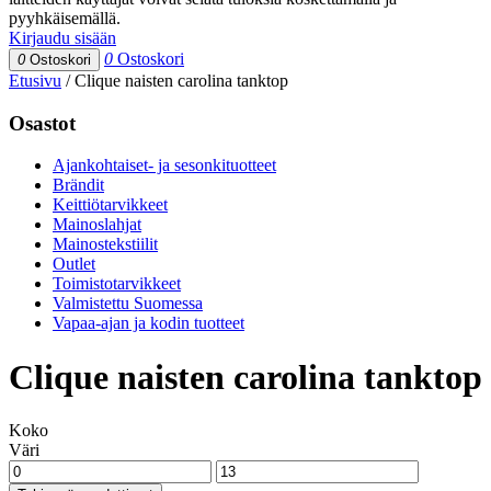
pyyhkäisemällä.
Kirjaudu sisään
0
Ostoskori
0
Ostoskori
Etusivu
/
Clique naisten carolina tanktop
Osastot
Ajankohtaiset- ja sesonkituotteet
Brändit
Keittiötarvikkeet
Mainoslahjat
Mainostekstiilit
Outlet
Toimistotarvikkeet
Valmistettu Suomessa
Vapaa-ajan ja kodin tuotteet
Clique naisten carolina tanktop
Koko
Väri