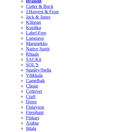
Brändit
Cutter & Buck
J.Harvest & Frost
Jack & Jones
Klippan
Kupilka
Label-Free
Lumoava
Marimekko
Native Spirit
Rituals
SACKit
SOL'S
Stanley/Stella
Vilikkala
Camelbak
Clique
Cottover
Craft
Dorre
Finlayson
Firephant
Fiskars
Arabia
Iittala