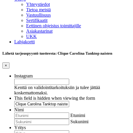
Yhteystiedot
Tietoa meistä
Vastuullisuus
Sertifikaatit
Eettinen ohjeistus toimittajille
Asiakastarinat
UKK
Lahjakortti
Lähetä tarjouspyyntö tuotteesta: Clique Carolina Tanktop naisten
×
Instagram
Kenttä on validointitarkoituksiin ja tulee jättää
koskemattomaksi.
This field is hidden when viewing the form
Nimi
Etunimi
Sukunimi
Yritys