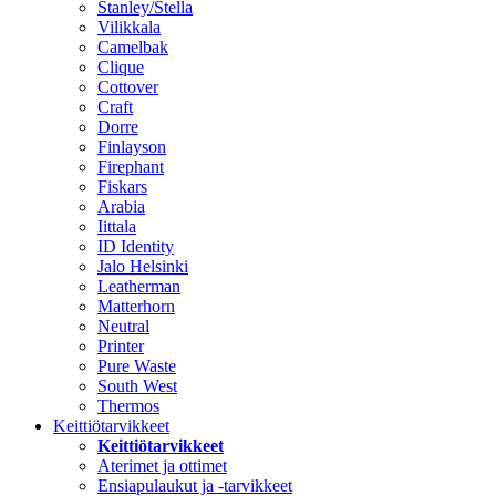
Stanley/Stella
Vilikkala
Camelbak
Clique
Cottover
Craft
Dorre
Finlayson
Firephant
Fiskars
Arabia
Iittala
ID Identity
Jalo Helsinki
Leatherman
Matterhorn
Neutral
Printer
Pure Waste
South West
Thermos
Keittiötarvikkeet
Keittiötarvikkeet
Aterimet ja ottimet
Ensiapulaukut ja -tarvikkeet