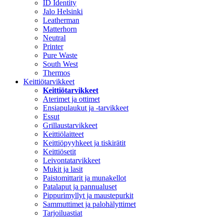
ID Identity
Jalo Helsinki
Leatherman
Matterhorn
Neutral
Printer
Pure Waste
South West
Thermos
Keittiötarvikkeet
Keittiötarvikkeet
Aterimet ja ottimet
Ensiapulaukut ja -tarvikkeet
Essut
Grillaustarvikkeet
Keittiölaitteet
Keittiöpyyhkeet ja tiskirätit
Keittiösetit
Leivontatarvikkeet
Mukit ja lasit
Paistomittarit ja munakellot
Patalaput ja pannualuset
Pippurimyllyt ja maustepurkit
Sammuttimet ja palohälyttimet
Tarjoiluastiat