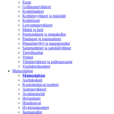
Essut
Grillaustarvikkeet
Keittiölaitteet
Keittiöpyyhkeet ja tiskirätit
Keittiösetit
Leivontatarvikkeet
Mukit ja lasit
Paistomittarit ja munakellot
Patalaput ja pannualuset
Pippurimyllyt ja maustepurkit
Sammuttimet ja palohälyttimet
Tarjoiluastiat
Veitset
Viinitarvikkeet ja pullonavaajat
Vuolukivituotteet
Mainoslahjat
Mainoslahjat
Aurinkolasit
Kustomoitavat tuotteet
Autotarvikkeet
Avaimenperät
Heijastimet
Huulirasvat
Hygieniatuotteet
Juomapullot