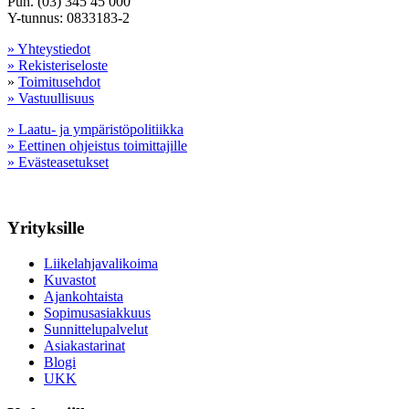
Puh. (03) 345 45 000
Y-tunnus: 0833183-2
» Yhteystiedot
» Rekisteriseloste
»
Toimitusehdot
» Vastuullisuus
» Laatu- ja ympäristöpolitiikka
» Eettinen ohjeistus toimittajille
» Evästeasetukset
Yrityksille
Liikelahjavalikoima
Kuvastot
Ajankohtaista
Sopimusasiakkuus
Sunnittelupalvelut
Asiakastarinat
Blogi
UKK