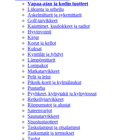
Vapaa-ajan ja kodin tuotteet
Liikunta ja urheilu
Askelmittarit ja sykemittarit
Golf-tarvikkeet
Kaiuttimet, kuulokkeet ja radiot
Hyvinvointi
Kirjat
Korut ja kellot
Kuksat
Kynttilät ja lyhdyt
Lämpömittarit
Lompakot
Matkatarvikkeet
Pelit ja lelut
Piknik-korit ja kylmälaukut
Puutarha
Pyyhkeet, kylpytakit ja kylpytossut
Retkeilytarvikkeet
Riippumatot ja alustat
Sateenvarjot
Saunatarvikkeet
Sisustustuotteet
Taskulamput ja otsalamput
Taskumatit ja termokset
Taulut