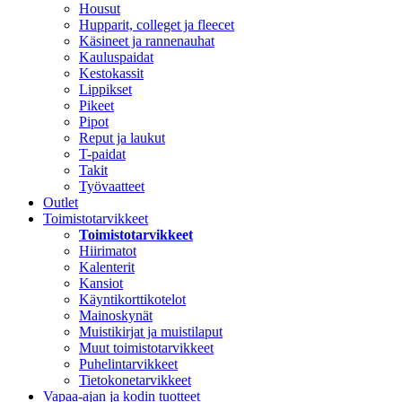
Housut
Hupparit, colleget ja fleecet
Käsineet ja rannenauhat
Kauluspaidat
Kestokassit
Lippikset
Pikeet
Pipot
Reput ja laukut
T-paidat
Takit
Työvaatteet
Outlet
Toimistotarvikkeet
Toimistotarvikkeet
Hiirimatot
Kalenterit
Kansiot
Käyntikorttikotelot
Mainoskynät
Muistikirjat ja muistilaput
Muut toimistotarvikkeet
Puhelintarvikkeet
Tietokonetarvikkeet
Vapaa-ajan ja kodin tuotteet