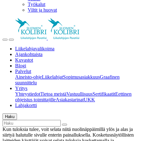
Työkalut
Viltit ja huovat
Liikelahjavalikoima
Ajankohtaista
Kuvastot
Blogi
Palvelut
Aineisto-ohje
Liikelahjat
Sopimusasiakkuus
Graafinen
suunnittelu
Yritys
Yhteystiedot
Tietoa meistä
Vastuullisuus
Sertifikaatit
Eettinen
ohjeistus toimittajille
Asiakastarinat
UKK
Lahjakortti
Haku
Kun tuloksia tulee, voit selata niitä nuolinäppäimillä ylös ja alas ja
siirtyä halutulle sivulle enterin painalluksella. Kosketusnäytöllisten
laitteiden käyttäjät voivat selata tuloksia koskettamalla ja