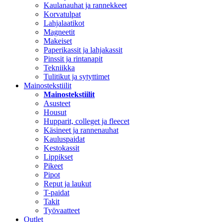
Kaulanauhat ja rannekkeet
Korvatulpat
Lahjalaatikot
Magneetit
Makeiset
Paperikassit ja lahjakassit
Pinssit ja rintanapit
Tekniikka
Tulitikut ja sytyttimet
Mainostekstiilit
Mainostekstiilit
Asusteet
Housut
Hupparit, colleget ja fleecet
Käsineet ja rannenauhat
Kauluspaidat
Kestokassit
Lippikset
Pikeet
Pipot
Reput ja laukut
T-paidat
Takit
Työvaatteet
Outlet