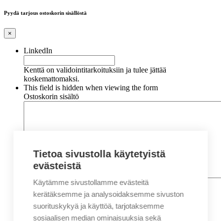
Pyydä tarjous ostoskorin sisällöstä
×
LinkedIn
Kenttä on validointitarkoituksiin ja tulee jättää
koskemattomaksi.
This field is hidden when viewing the form
Ostoskorin sisältö
Tietoa sivustolla käytetyistä
evästeistä
Käytämme sivustollamme evästeitä
Nimi
*
Etunimi
kerätäksemme ja analysoidaksemme sivuston
Sukunimi
suorituskykyä ja käyttöä, tarjotaksemme
Yritys
sosiaalisen median ominaisuuksia sekä