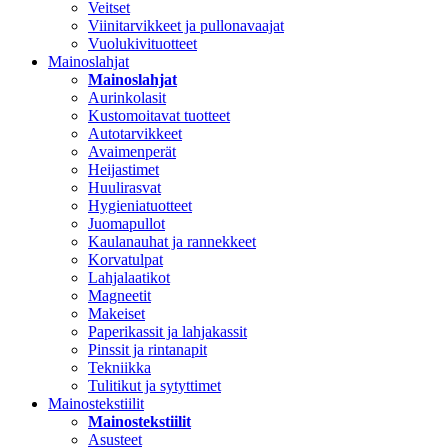
Veitset
Viinitarvikkeet ja pullonavaajat
Vuolukivituotteet
Mainoslahjat
Mainoslahjat
Aurinkolasit
Kustomoitavat tuotteet
Autotarvikkeet
Avaimenperät
Heijastimet
Huulirasvat
Hygieniatuotteet
Juomapullot
Kaulanauhat ja rannekkeet
Korvatulpat
Lahjalaatikot
Magneetit
Makeiset
Paperikassit ja lahjakassit
Pinssit ja rintanapit
Tekniikka
Tulitikut ja sytyttimet
Mainostekstiilit
Mainostekstiilit
Asusteet