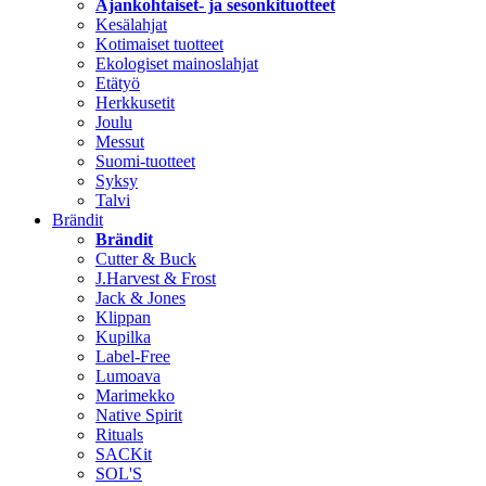
Ajankohtaiset- ja sesonkituotteet
Kesälahjat
Kotimaiset tuotteet
Ekologiset mainoslahjat
Etätyö
Herkkusetit
Joulu
Messut
Suomi-tuotteet
Syksy
Talvi
Brändit
Brändit
Cutter & Buck
J.Harvest & Frost
Jack & Jones
Klippan
Kupilka
Label-Free
Lumoava
Marimekko
Native Spirit
Rituals
SACKit
SOL'S