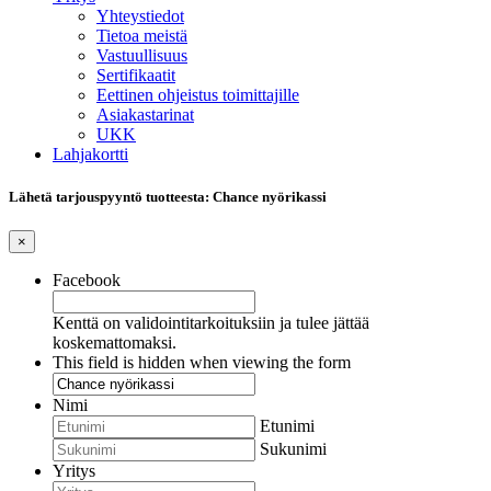
Yhteystiedot
Tietoa meistä
Vastuullisuus
Sertifikaatit
Eettinen ohjeistus toimittajille
Asiakastarinat
UKK
Lahjakortti
Lähetä tarjouspyyntö tuotteesta: Chance nyörikassi
×
Facebook
Kenttä on validointitarkoituksiin ja tulee jättää
koskemattomaksi.
This field is hidden when viewing the form
Nimi
Etunimi
Sukunimi
Yritys