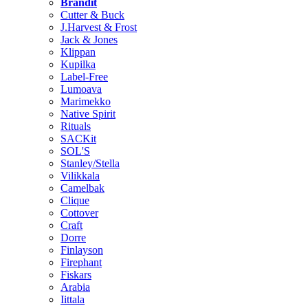
Brändit
Cutter & Buck
J.Harvest & Frost
Jack & Jones
Klippan
Kupilka
Label-Free
Lumoava
Marimekko
Native Spirit
Rituals
SACKit
SOL'S
Stanley/Stella
Vilikkala
Camelbak
Clique
Cottover
Craft
Dorre
Finlayson
Firephant
Fiskars
Arabia
Iittala