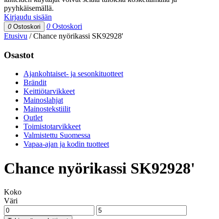
pyyhkäisemällä.
Kirjaudu sisään
0
Ostoskori
0
Ostoskori
Etusivu
/
Chance nyörikassi SK92928'
Osastot
Ajankohtaiset- ja sesonkituotteet
Brändit
Keittiötarvikkeet
Mainoslahjat
Mainostekstiilit
Outlet
Toimistotarvikkeet
Valmistettu Suomessa
Vapaa-ajan ja kodin tuotteet
Chance nyörikassi SK92928'
Koko
Väri