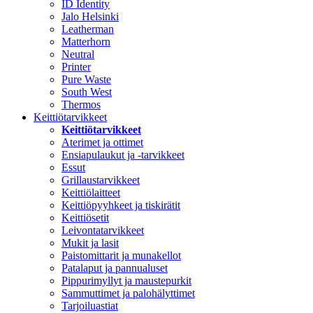
ID Identity
Jalo Helsinki
Leatherman
Matterhorn
Neutral
Printer
Pure Waste
South West
Thermos
Keittiötarvikkeet
Keittiötarvikkeet
Aterimet ja ottimet
Ensiapulaukut ja -tarvikkeet
Essut
Grillaustarvikkeet
Keittiölaitteet
Keittiöpyyhkeet ja tiskirätit
Keittiösetit
Leivontatarvikkeet
Mukit ja lasit
Paistomittarit ja munakellot
Patalaput ja pannualuset
Pippurimyllyt ja maustepurkit
Sammuttimet ja palohälyttimet
Tarjoiluastiat