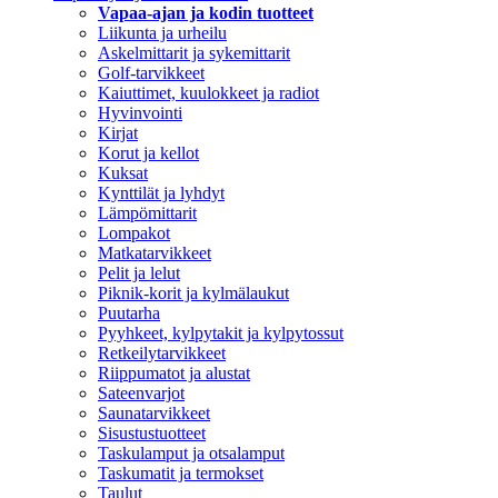
Vapaa-ajan ja kodin tuotteet
Liikunta ja urheilu
Askelmittarit ja sykemittarit
Golf-tarvikkeet
Kaiuttimet, kuulokkeet ja radiot
Hyvinvointi
Kirjat
Korut ja kellot
Kuksat
Kynttilät ja lyhdyt
Lämpömittarit
Lompakot
Matkatarvikkeet
Pelit ja lelut
Piknik-korit ja kylmälaukut
Puutarha
Pyyhkeet, kylpytakit ja kylpytossut
Retkeilytarvikkeet
Riippumatot ja alustat
Sateenvarjot
Saunatarvikkeet
Sisustustuotteet
Taskulamput ja otsalamput
Taskumatit ja termokset
Taulut