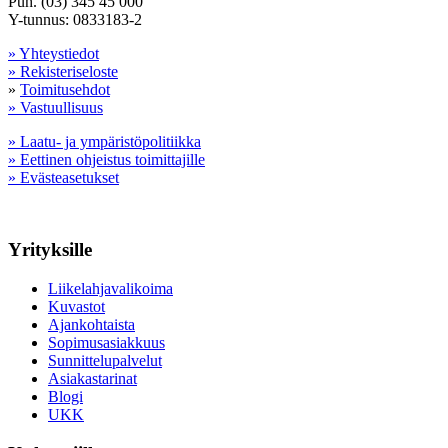
Puh. (03) 345 45 000
Y-tunnus: 0833183-2
» Yhteystiedot
» Rekisteriseloste
»
Toimitusehdot
» Vastuullisuus
» Laatu- ja ympäristöpolitiikka
» Eettinen ohjeistus toimittajille
» Evästeasetukset
Yrityksille
Liikelahjavalikoima
Kuvastot
Ajankohtaista
Sopimusasiakkuus
Sunnittelupalvelut
Asiakastarinat
Blogi
UKK