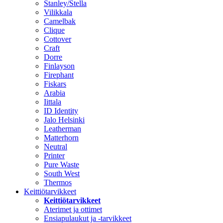
Stanley/Stella
Vilikkala
Camelbak
Clique
Cottover
Craft
Dorre
Finlayson
Firephant
Fiskars
Arabia
Iittala
ID Identity
Jalo Helsinki
Leatherman
Matterhorn
Neutral
Printer
Pure Waste
South West
Thermos
Keittiötarvikkeet
Keittiötarvikkeet
Aterimet ja ottimet
Ensiapulaukut ja -tarvikkeet