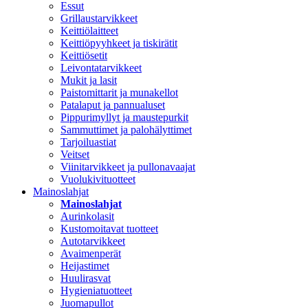
Essut
Grillaustarvikkeet
Keittiölaitteet
Keittiöpyyhkeet ja tiskirätit
Keittiösetit
Leivontatarvikkeet
Mukit ja lasit
Paistomittarit ja munakellot
Patalaput ja pannualuset
Pippurimyllyt ja maustepurkit
Sammuttimet ja palohälyttimet
Tarjoiluastiat
Veitset
Viinitarvikkeet ja pullonavaajat
Vuolukivituotteet
Mainoslahjat
Mainoslahjat
Aurinkolasit
Kustomoitavat tuotteet
Autotarvikkeet
Avaimenperät
Heijastimet
Huulirasvat
Hygieniatuotteet
Juomapullot