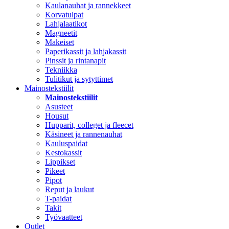
Kaulanauhat ja rannekkeet
Korvatulpat
Lahjalaatikot
Magneetit
Makeiset
Paperikassit ja lahjakassit
Pinssit ja rintanapit
Tekniikka
Tulitikut ja sytyttimet
Mainostekstiilit
Mainostekstiilit
Asusteet
Housut
Hupparit, colleget ja fleecet
Käsineet ja rannenauhat
Kauluspaidat
Kestokassit
Lippikset
Pikeet
Pipot
Reput ja laukut
T-paidat
Takit
Työvaatteet
Outlet