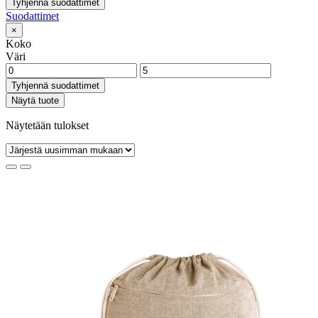
Tyhjennä suodattimet
Suodattimet
×
Koko
Väri
Tyhjennä suodattimet
Näytä tuote
Näytetään tulokset