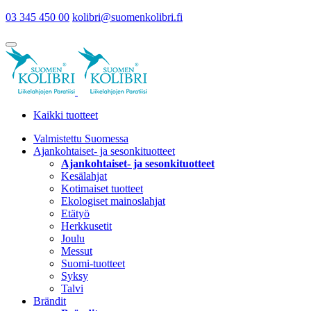
03 345 450 00
kolibri@suomenkolibri.fi
Kaikki tuotteet
Valmistettu Suomessa
Ajankohtaiset- ja sesonkituotteet
Ajankohtaiset- ja sesonkituotteet
Kesälahjat
Kotimaiset tuotteet
Ekologiset mainoslahjat
Etätyö
Herkkusetit
Joulu
Messut
Suomi-tuotteet
Syksy
Talvi
Brändit