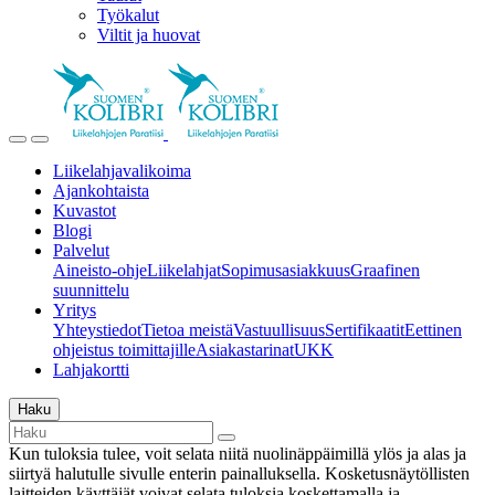
Työkalut
Viltit ja huovat
Liikelahjavalikoima
Ajankohtaista
Kuvastot
Blogi
Palvelut
Aineisto-ohje
Liikelahjat
Sopimusasiakkuus
Graafinen
suunnittelu
Yritys
Yhteystiedot
Tietoa meistä
Vastuullisuus
Sertifikaatit
Eettinen
ohjeistus toimittajille
Asiakastarinat
UKK
Lahjakortti
Haku
Kun tuloksia tulee, voit selata niitä nuolinäppäimillä ylös ja alas ja
siirtyä halutulle sivulle enterin painalluksella. Kosketusnäytöllisten
laitteiden käyttäjät voivat selata tuloksia koskettamalla ja