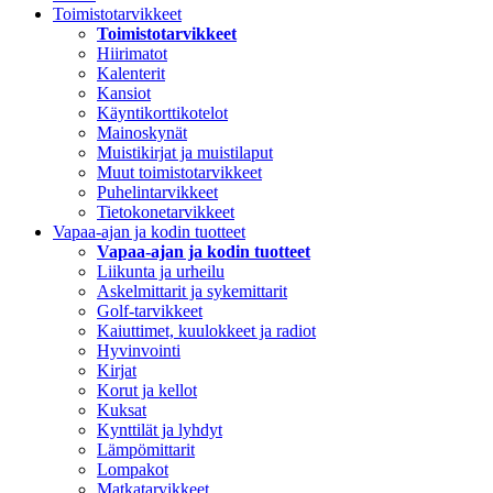
Toimistotarvikkeet
Toimistotarvikkeet
Hiirimatot
Kalenterit
Kansiot
Käyntikorttikotelot
Mainoskynät
Muistikirjat ja muistilaput
Muut toimistotarvikkeet
Puhelintarvikkeet
Tietokonetarvikkeet
Vapaa-ajan ja kodin tuotteet
Vapaa-ajan ja kodin tuotteet
Liikunta ja urheilu
Askelmittarit ja sykemittarit
Golf-tarvikkeet
Kaiuttimet, kuulokkeet ja radiot
Hyvinvointi
Kirjat
Korut ja kellot
Kuksat
Kynttilät ja lyhdyt
Lämpömittarit
Lompakot
Matkatarvikkeet