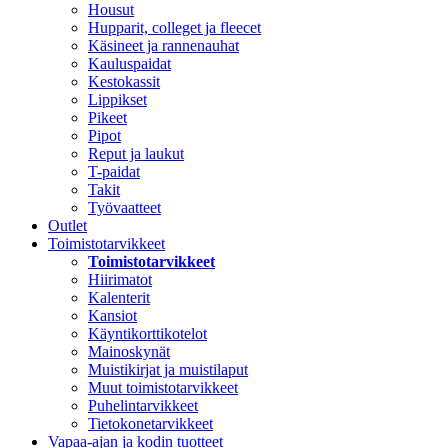
Housut
Hupparit, colleget ja fleecet
Käsineet ja rannenauhat
Kauluspaidat
Kestokassit
Lippikset
Pikeet
Pipot
Reput ja laukut
T-paidat
Takit
Työvaatteet
Outlet
Toimistotarvikkeet
Toimistotarvikkeet
Hiirimatot
Kalenterit
Kansiot
Käyntikorttikotelot
Mainoskynät
Muistikirjat ja muistilaput
Muut toimistotarvikkeet
Puhelintarvikkeet
Tietokonetarvikkeet
Vapaa-ajan ja kodin tuotteet