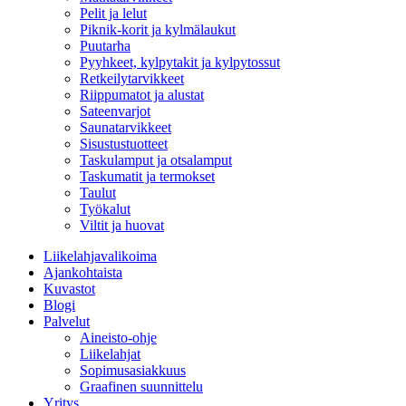
Pelit ja lelut
Piknik-korit ja kylmälaukut
Puutarha
Pyyhkeet, kylpytakit ja kylpytossut
Retkeilytarvikkeet
Riippumatot ja alustat
Sateenvarjot
Saunatarvikkeet
Sisustustuotteet
Taskulamput ja otsalamput
Taskumatit ja termokset
Taulut
Työkalut
Viltit ja huovat
Liikelahjavalikoima
Ajankohtaista
Kuvastot
Blogi
Palvelut
Aineisto-ohje
Liikelahjat
Sopimusasiakkuus
Graafinen suunnittelu
Yritys