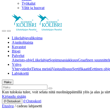
Työkalut
Viltit ja huovat
Liikelahjavalikoima
Ajankohtaista
Kuvastot
Blogi
Palvelut
Aineisto-ohje
Liikelahjat
Sopimusasiakkuus
Graafinen suunnittel
Yritys
Yhteystiedot
Tietoa meistä
Vastuullisuus
Sertifikaatit
Eettinen ohjei
Lahjakortti
Haku
Kun tuloksia tulee, voit selata niitä nuolinäppäimillä ylös ja alas ja si
Kirjaudu sisään
0
Ostoskori
0
Ostoskori
Etusivu
/
cadeau lahjasetti