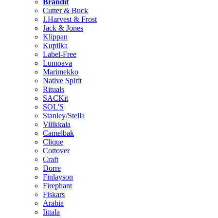
Brändit
Cutter & Buck
J.Harvest & Frost
Jack & Jones
Klippan
Kupilka
Label-Free
Lumoava
Marimekko
Native Spirit
Rituals
SACKit
SOL'S
Stanley/Stella
Vilikkala
Camelbak
Clique
Cottover
Craft
Dorre
Finlayson
Firephant
Fiskars
Arabia
Iittala