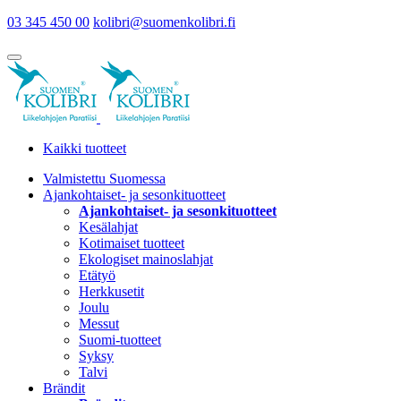
03 345 450 00
kolibri@suomenkolibri.fi
Kaikki tuotteet
Valmistettu Suomessa
Ajankohtaiset- ja sesonkituotteet
Ajankohtaiset- ja sesonkituotteet
Kesälahjat
Kotimaiset tuotteet
Ekologiset mainoslahjat
Etätyö
Herkkusetit
Joulu
Messut
Suomi-tuotteet
Syksy
Talvi
Brändit