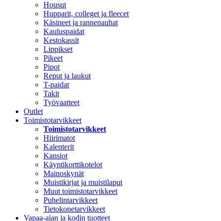
Housut
Hupparit, colleget ja fleecet
Käsineet ja rannenauhat
Kauluspaidat
Kestokassit
Lippikset
Pikeet
Pipot
Reput ja laukut
T-paidat
Takit
Työvaatteet
Outlet
Toimistotarvikkeet
Toimistotarvikkeet
Hiirimatot
Kalenterit
Kansiot
Käyntikorttikotelot
Mainoskynät
Muistikirjat ja muistilaput
Muut toimistotarvikkeet
Puhelintarvikkeet
Tietokonetarvikkeet
Vapaa-ajan ja kodin tuotteet