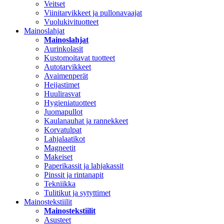
Veitset
Viinitarvikkeet ja pullonavaajat
Vuolukivituotteet
Mainoslahjat
Mainoslahjat
Aurinkolasit
Kustomoitavat tuotteet
Autotarvikkeet
Avaimenperät
Heijastimet
Huulirasvat
Hygieniatuotteet
Juomapullot
Kaulanauhat ja rannekkeet
Korvatulpat
Lahjalaatikot
Magneetit
Makeiset
Paperikassit ja lahjakassit
Pinssit ja rintanapit
Tekniikka
Tulitikut ja sytyttimet
Mainostekstiilit
Mainostekstiilit
Asusteet