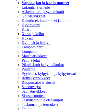
Vapaa-ajan ja kodin tuotteet
Liikunta ja urheilu
Askelmittarit ja sykemittarit
Golf-tarvikkeet
Kaiuttimet, kuulokkeet ja radiot
Hyvinvointi
Kirjat
Korut ja kellot
Kuksat
Kynttilät ja lyhdyt
Lämpömittarit
Lompakot
Matkatarvikkeet
Pelit ja lelut
Piknik-korit ja kylmälaukut
Puutarha
Pyyhkeet, kylpytakit ja kylpytossut
Retkeilytarvikkeet
Riippumatot ja alustat
Sateenvarjot
Saunatarvikkeet
Sisustustuotteet
Taskulamput ja otsalamput
Taskumatit ja termokset
Taulut