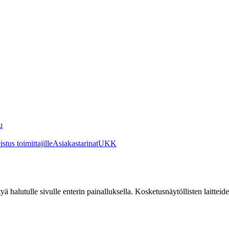
u
stus toimittajille
Asiakastarinat
UKK
irtyä halutulle sivulle enterin painalluksella. Kosketusnäytöllisten laittei