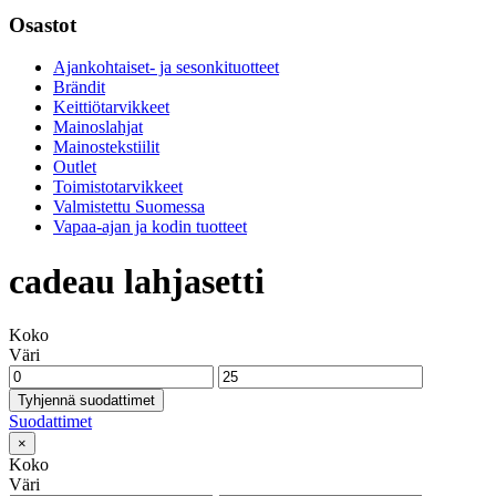
Osastot
Ajankohtaiset- ja sesonkituotteet
Brändit
Keittiötarvikkeet
Mainoslahjat
Mainostekstiilit
Outlet
Toimistotarvikkeet
Valmistettu Suomessa
Vapaa-ajan ja kodin tuotteet
cadeau lahjasetti
Koko
Väri
Tyhjennä suodattimet
Suodattimet
×
Koko
Väri