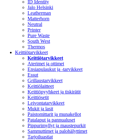
ID Identity
Jalo Helsinki
Leatherman
Matterhorn
Neutral
Printer
Pure Waste
South West
Thermos
Keittiötarvikkeet
Keittiötarvikkeet
Aterimet ja ottimet
Ensiapulaukut ja -tarvikkeet
Essut
Grillaustarvikkeet
Keittiölaitteet
Keittiöpyyhkeet ja tiskirätit
Keittiösetit
Leivontatarvikkeet
Mukit ja lasit
Paistomittarit ja munakellot
Patalaput ja pannualuset
Pippurimyllyt ja maustepurkit
Sammuttimet ja palohälyttimet
Tarjoiluastiat