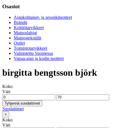
Osastot
Ajankohtaiset- ja sesonkituotteet
Brändit
Keittiötarvikkeet
Mainoslahjat
Mainostekstiilit
Outlet
Toimistotarvikkeet
Valmistettu Suomessa
Vapaa-ajan ja kodin tuotteet
birgitta bengtsson björk
Koko
Väri
Tyhjennä suodattimet
Suodattimet
×
Koko
Väri