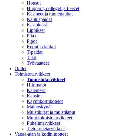
Housut
Hupparit, colleget ja fleecet
Käsineet ja rannenauhat
Kauluspaidat
Kestokassit
Lippikset
Pikeet
Pipot
Reput ja laukut
T-paidat
Takit
Työvaatteet
Outlet
Toimistotarvikkeet
Toimistotarvikkeet
Hiirimatot
Kalenterit
Kansiot
Käyntikorttikotelot
Mainoskynät
Muistikirjat ja muistilaput
Muut toimistotarvikkeet
Puhelintarvikkeet
Tietokonetarvikkeet
Vapaa-ajan ja kodin tuotteet