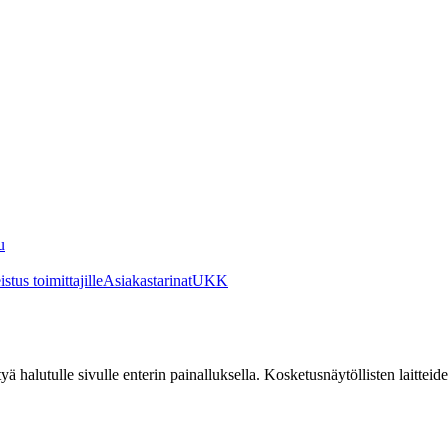
u
stus toimittajille
Asiakastarinat
UKK
irtyä halutulle sivulle enterin painalluksella. Kosketusnäytöllisten laittei