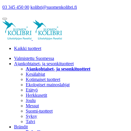
03 345 450 00
kolibri@suomenkolibri.fi
Kaikki tuotteet
Valmistettu Suomessa
Ajankohtaiset- ja sesonkituotteet
Ajankohtaiset- ja sesonkituotteet
Kesälahjat
Kotimaiset tuotteet
Ekologiset mainoslahjat
Etätyö
Herkkusetit
Joulu
Messut
Suomi-tuotteet
Syksy
Talvi
Brändit