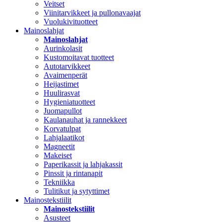
Veitset
Viinitarvikkeet ja pullonavaajat
Vuolukivituotteet
Mainoslahjat
Mainoslahjat
Aurinkolasit
Kustomoitavat tuotteet
Autotarvikkeet
Avaimenperät
Heijastimet
Huulirasvat
Hygieniatuotteet
Juomapullot
Kaulanauhat ja rannekkeet
Korvatulpat
Lahjalaatikot
Magneetit
Makeiset
Paperikassit ja lahjakassit
Pinssit ja rintanapit
Tekniikka
Tulitikut ja sytyttimet
Mainostekstiilit
Mainostekstiilit
Asusteet