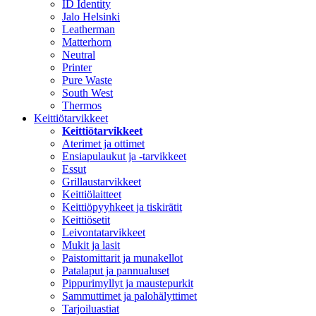
ID Identity
Jalo Helsinki
Leatherman
Matterhorn
Neutral
Printer
Pure Waste
South West
Thermos
Keittiötarvikkeet
Keittiötarvikkeet
Aterimet ja ottimet
Ensiapulaukut ja -tarvikkeet
Essut
Grillaustarvikkeet
Keittiölaitteet
Keittiöpyyhkeet ja tiskirätit
Keittiösetit
Leivontatarvikkeet
Mukit ja lasit
Paistomittarit ja munakellot
Patalaput ja pannualuset
Pippurimyllyt ja maustepurkit
Sammuttimet ja palohälyttimet
Tarjoiluastiat