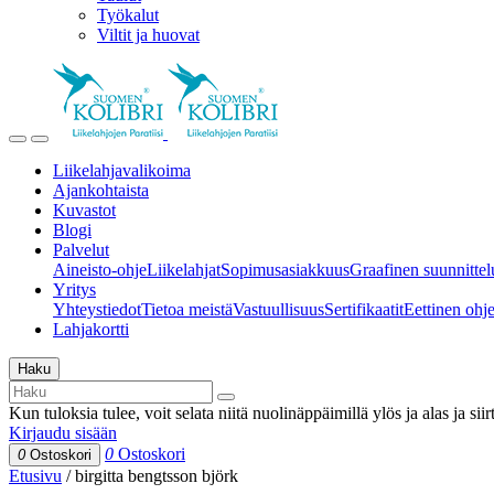
Työkalut
Viltit ja huovat
Liikelahjavalikoima
Ajankohtaista
Kuvastot
Blogi
Palvelut
Aineisto-ohje
Liikelahjat
Sopimusasiakkuus
Graafinen suunnittel
Yritys
Yhteystiedot
Tietoa meistä
Vastuullisuus
Sertifikaatit
Eettinen ohjei
Lahjakortti
Haku
Kun tuloksia tulee, voit selata niitä nuolinäppäimillä ylös ja alas ja si
Kirjaudu sisään
0
Ostoskori
0
Ostoskori
Etusivu
/
birgitta bengtsson björk