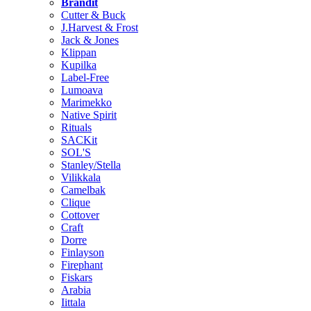
Brändit
Cutter & Buck
J.Harvest & Frost
Jack & Jones
Klippan
Kupilka
Label-Free
Lumoava
Marimekko
Native Spirit
Rituals
SACKit
SOL'S
Stanley/Stella
Vilikkala
Camelbak
Clique
Cottover
Craft
Dorre
Finlayson
Firephant
Fiskars
Arabia
Iittala