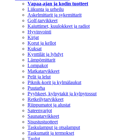
Vapaa-ajan ja kodin tuotteet
Liikunta ja urheilu
Askelmittarit ja sykemittarit
Golf-tarvikkeet
Kaiuttimet, kuulokkeet ja radiot
Hyvinvointi
Kirjat
Korut ja kellot
Kuksat
Kynttilät ja lyhdyt
Lämpömittarit
Lompakot
Matkatarvikkeet
Pelit ja lelut
Piknik-korit ja kylmälaukut
Puutarha
Pyyhkeet, kylpytakit ja kylpytossut
Retkeilytarvikkeet
Riippumatot ja alustat
Sateenvarjot
Saunatarvikkeet
Sisustustuotteet
Taskulamput ja otsalamput
Taskumatit ja termokset
Taulut